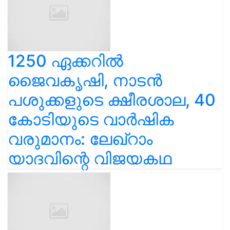
1250 ഏക്കറിൽ
ജൈവകൃഷി, നാടൻ
പശുക്കളുടെ ക്ഷീരശാല, 40
കോടിയുടെ വാർഷിക
വരുമാനം: ലേഖ്‌റാം
യാദവിന്റെ വിജയകഥ