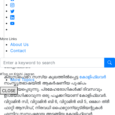
More Links
About Us
Contact
കോളിഫ്ലവർ
#Top on Krishi Jagran
ക്രൂസിഫെറേ സസ്യ കുലത്തിൽപ്പെട്ട
കോളിഫ്ലവർ
More Topics
സംസ്കൃതഭാഷയിൽ ആകർഷണീയ പുഷ്പം
എന്നറിയപ്പെടുന്നു. പ്രമേഹരോഗികൾക്ക് ദിവസവും
CLOSE
ഉപയോഗിക്കാവുന്ന ഒരു പച്ചക്കറിയാണ് കോളിഫ്ലവർ.
വിറ്റാമിൻ സി, വിറ്റാമിൻ ബി 6, വിറ്റാമിൻ ബി 5, ഒമേഗ ത്രീ
ഫാറ്റി ആസിഡ്, നിരവധി ഫൈറ്റോന്യൂട്രിയന്റുകൾ
എന്നിവ സമ്പുഷ്ടമായ അടങ്ങിയ കോളിഫ്ലവർ