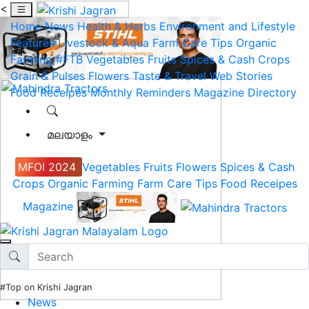
<
Home
News
Health & Herbs
Environment and Lifestyle
Features
Livestock & Aqua
Farm Care Tips
Organic
Farming
#FTB
Vegetables
Fruits
Spices & Cash Crops
Grain & Pulses
Flowers
Taste & Travel
Web Stories
Food Receipes
Monthly Reminders
Magazine
Directory
മലയാളം
MFOI 2024
Vegetables
Fruits
Flowers
Spices & Cash
Crops
Organic Farming
Farm Care Tips
Food Receipes
Magazine
#Top on Krishi Jagran
News