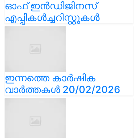
ഓഫ് ഇൻഡിജിനസ്
എപ്പികൾച്ചറിസ്റ്റുകൾ
ഇന്നത്തെ കാർഷിക
വാർത്തകൾ 20/02/2026