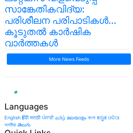
സാങ്കേതികവിദ്യ:
പരിശീലന പരിപാടികൾ...
കൂടുതൽ കാർഷിക
വാർത്തകൾ
More News Feeds
Languages
English
हिंदी
मराठी
ਪੰਜਾਬੀ
தமிழ்
മലയാളം
বাংলা
ಕನ್ನಡ
ଓଡିଆ
অসমীয়া
తెలుగు