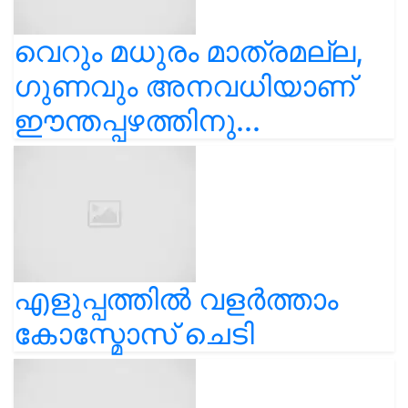
വെറും മധുരം മാത്രമല്ല,
ഗുണവും അനവധിയാണ്
ഈന്തപ്പഴത്തിനു...
എളുപ്പത്തിൽ വളർത്താം
കോസ്മോസ് ചെടി