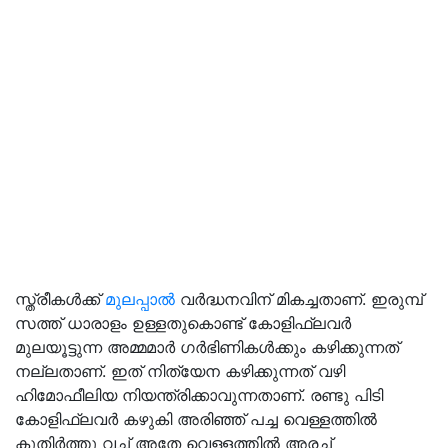
സ്ത്രീകൾക്ക്
മുലപ്പാൽ
വർദ്ധനവിന് മികച്ചതാണ്. ഇരുമ്പ്
സത്ത് ധാരാളം ഉള്ളതുകൊണ്ട് കോളിഫ്ലവർ
മുലയൂട്ടുന്ന അമ്മമാർ ഗർഭിണികൾക്കും കഴിക്കുന്നത്
നല്ലതാണ്. ഇത് നിത്യേന കഴിക്കുന്നത് വഴി
ഹിമോഫീലിയ നിയന്ത്രിക്കാവുന്നതാണ്. രണ്ടു പിടി
കോളിഫ്ലവർ കഴുകി അരിഞ്ഞ് പച്ച വെള്ളത്തിൽ
കുതിർത്തു വച്ച് അതേ വെള്ളത്തിൽ അരച്ച്