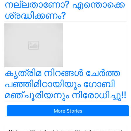
നല്ലതാണോ? എന്തൊക്കെ
ശ്രദ്ധിക്കണം?
കൃത്രിമ നിറങ്ങൾ ചേർത്ത
പഞ്ഞിമിഠായിയും ഗോബി
മഞ്ചൂരിയനും നിരോധിച്ചു!!
More Stories