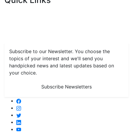
Quick Links
Home
News
Health & Herbs
Environment and Lifestyle
Features
Livestock & Aqua
Farm Care Tips
Organic
Farming
#FTB
Vegetables
Fruits
Spices & Cash Crops
Grain & Pulses
Flowers
Taste & Travel
Food Receipes
Monthly Reminders
Subscribe to our Newsletter. You choose the
topics of your interest and we'll send you
handpicked news and latest updates based on
your choice.
Subscribe Newsletters