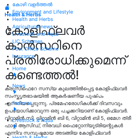
കോഴി വളർത്തൽ
Environment and Lifestyle
Health & Herbs
Health and Herbs
കോളിഫ്ലവർ
Agricultural news
Livestock and Aqua
കാൻസറിനെ
LIC Schemes
Post Office Scheme
പ്രതിരോധിക്കുമെന്ന്
Insurance
Home
കണ്ടെത്തൽ!
News
ക്രൂസിഫെറേ സസ്യ കുലത്തിൽപ്പെട്ട കോളിഫ്ലവർ
സംസ്കൃതഭാഷയിൽ ആകർഷണീയ പുഷ്പം
Features
എന്നറിയപ്പെടുന്നു. പ്രമേഹരോഗികൾക്ക് ദിവസവും
ഉപയോഗിക്കാവുന്ന ഒരു പച്ചക്കറിയാണ് കോളിഫ്ലവർ.
വിറ്റാമിൻ സി, വിറ്റാമിൻ ബി 6, വിറ്റാമിൻ ബി 5, ഒമേഗ ത്രീ
Livestock & Aqua
ഫാറ്റി ആസിഡ്, നിരവധി ഫൈറ്റോന്യൂട്രിയന്റുകൾ
എന്നിവ സമ്പുഷ്ടമായ അടങ്ങിയ കോളിഫ്ലവർ
Health & Herbs