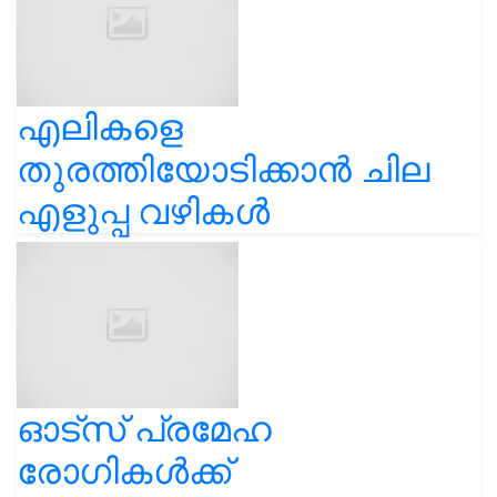
എലികളെ
തുരത്തിയോടിക്കാൻ ചില
എളുപ്പ വഴികൾ
ഓട്സ് പ്രമേഹ
രോഗികൾക്ക്