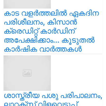
കാട വളര്‍ത്തലിൽ ഏകദിന
പരിശീലനം, കിസാൻ
ക്രെഡിറ്റ് കാർഡിന്
അപേക്ഷിക്കാം... കൂടുതൽ
കാർഷിക വാർത്തകൾ
ശാസ്ത്രീയ പശു പരിപാലനം,
ലാറ്റക്സ് വിളവെടുപ്പ്