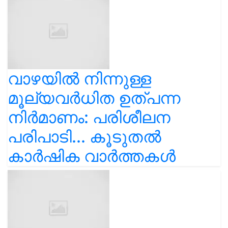
വാഴയിൽ നിന്നുള്ള
മൂല്യവർധിത ഉത്പന്ന
നിർമാണം: പരിശീലന
പരിപാടി... കൂടുതൽ
കാർഷിക വാർത്തകൾ