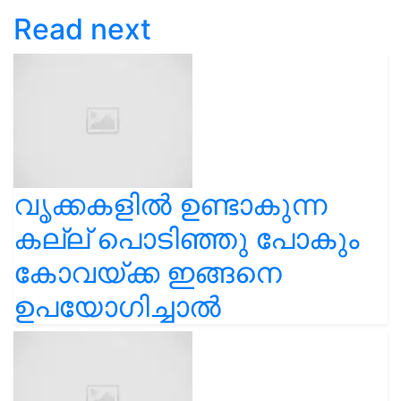
Read next
വൃക്കകളിൽ ഉണ്ടാകുന്ന
കല്ല് പൊടിഞ്ഞു പോകും
കോവയ്ക്ക ഇങ്ങനെ
ഉപയോഗിച്ചാൽ