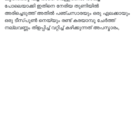
പോലെയാക്കി ഇതിനെ നേരിയ തുണിയിൽ
അരിച്ചെടുത്ത് അതിൽ പഞ്ചസാരയും ഒരു ഏലക്കായും
ഒരു ടീസ്പൂൺ നെയ്യും രണ്ട് കരയാമ്പൂ ചേർത്ത്
നല്ലവണ്ണം തിളപ്പിച്ച് വറ്റിച്ച് കഴിക്കുന്നത് അപസ്മാരം,