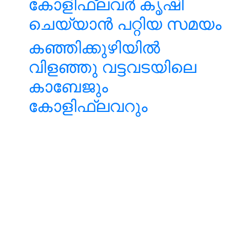
കോളിഫ്ലവർ കൃഷി
ചെയ്യാൻ പറ്റിയ സമയം
കഞ്ഞിക്കുഴിയിൽ
വിളഞ്ഞു വട്ടവടയിലെ
കാബേജും
കോളിഫ്ലവറും