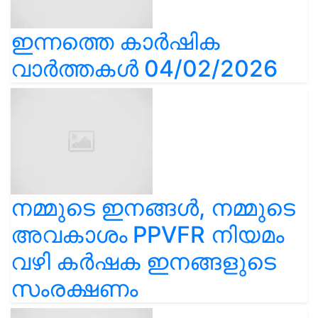
ഇന്നത്തെ കാർഷിക
വാർത്തകൾ 04/02/2026
നമ്മുടെ ഇനങ്ങൾ, നമ്മുടെ
അവകാശം PPVFR നിയമം
വഴി കർഷക ഇനങ്ങളുടെ
സംരക്ഷണം