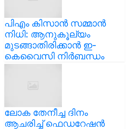
പിഎം കിസാൻ സമ്മാൻ
നിധി: ആനുകൂല്യം
മുടങ്ങാതിരിക്കാൻ ഇ-
കെവൈസി നിർബന്ധം
ലോക തേനീച്ച ദിനം
ആചരിച്ച് ഫെഡറേഷൻ