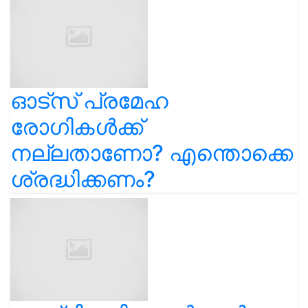
ഓട്സ് പ്രമേഹ
രോഗികൾക്ക്
നല്ലതാണോ? എന്തൊക്കെ
ശ്രദ്ധിക്കണം?