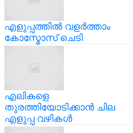
എളുപ്പത്തിൽ വളർത്താം
കോസ്മോസ് ചെടി
എലികളെ
തുരത്തിയോടിക്കാൻ ചില
എളുപ്പ വഴികൾ