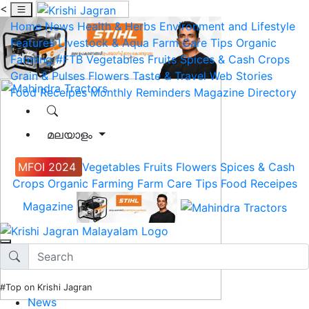
<
Home
News
Health & Herbs
Environment and Lifestyle
Features
Livestock & Aqua
Farm Care Tips
Organic
Farming
#FTB
Vegetables
Fruits
Spices & Cash Crops
Grain & Pulses
Flowers
Taste & Travel
Web Stories
Food Receipes
Monthly Reminders
Magazine
Directory
മലയാളം
MFOI 2024
Vegetables
Fruits
Flowers
Spices & Cash
Crops
Organic Farming
Farm Care Tips
Food Receipes
Magazine
#Top on Krishi Jagran
News