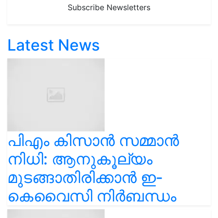
Subscribe Newsletters
Latest News
പിഎം കിസാൻ സമ്മാൻ
നിധി: ആനുകൂല്യം
മുടങ്ങാതിരിക്കാൻ ഇ-
കെവൈസി നിർബന്ധം