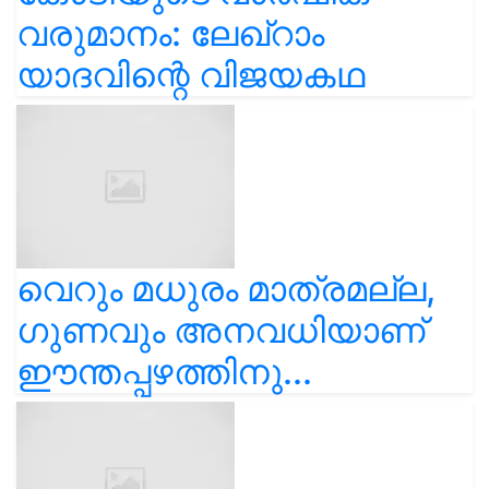
വരുമാനം: ലേഖ്‌റാം
യാദവിന്റെ വിജയകഥ
വെറും മധുരം മാത്രമല്ല,
ഗുണവും അനവധിയാണ്
ഈന്തപ്പഴത്തിനു...