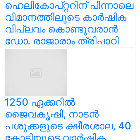
ഹെലികോപ്റ്ററിന് പിന്നാലെ
വിമാനത്തിലൂടെ കാർഷിക
വിപ്ലവം കൊണ്ടുവരാൻ
ഡോ. രാജാരാം ത്രിപാഠി
1250 ഏക്കറിൽ
ജൈവകൃഷി, നാടൻ
പശുക്കളുടെ ക്ഷീരശാല, 40
കോടിയുടെ വാർഷിക