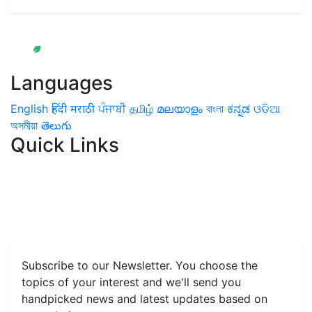
Languages
English
हिंदी
मराठी
ਪੰਜਾਬੀ
தமிழ்
മലയാളം
বাংলা
ಕನ್ನಡ
ଓଡିଆ
অসমীয়া
తెలుగు
Quick Links
Home
News
Health & Herbs
Environment and Lifestyle
Features
Livestock & Aqua
Farm Care Tips
Organic
Farming
#FTB
Vegetables
Fruits
Spices & Cash Crops
Grain & Pulses
Flowers
Taste & Travel
Food Receipes
Monthly Reminders
Subscribe to our Newsletter. You choose the
topics of your interest and we'll send you
handpicked news and latest updates based on