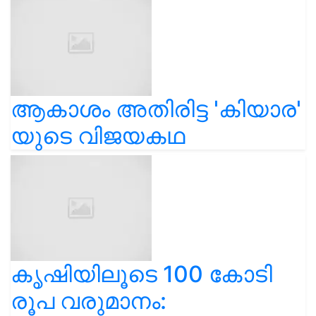
ആകാശം അതിരിട്ട 'കിയാര'
യുടെ വിജയകഥ
കൃഷിയിലൂടെ 100 കോടി
രൂപ വരുമാനം: