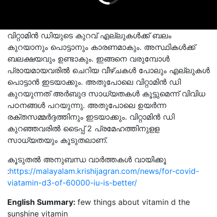
വിറ്റാമിന്‍ ഡിയുടെ കുറവ് എല്ലുകള്‍ക്ക് ബലം
കുറയാനും പൊട്ടാനും കാരണമാകും. അസ്ഥികള്‍ക്ക്
ബലക്ഷയവും ഉണ്ടാകും. ഇങ്ങനെ വരുമ്പോള്‍
പ്രായമായവരില്‍ ചെറിയ വീഴ്ചകള്‍ പോലും എല്ലുകള്‍
പൊട്ടാന്‍ ഇടയാക്കും. അതുപോലെ വിറ്റാമിന്‍ ഡി
കുറയുന്നത് അര്‍ബുദ സാധ്യതകള്‍ കൂട്ടുമെന്ന് വിവിധ
പഠനങ്ങള്‍ പറയുന്നു. അതുപോലെ ഉയര്‍ന്ന
രക്തസമ്മര്‍ദ്ദത്തിനും ഇടയാക്കും. വിറ്റാമിന്‍ ഡി
കുറഞ്ഞവരില്‍ ടൈപ്പ് 2 പ്രമേഹത്തിനുളള
സാധ്യതയും കൂടുതലാണ്.
കൂടുതല്‍ അനുബന്ധ വാര്‍ത്തകള്‍ വായിക്കൂ
:
https://malayalam.krishijagran.com/news/for-covid-
viatamin-d3-of-60000-iu-is-better/
English Summary:
few things about vitamin d the
sunshine vitamin