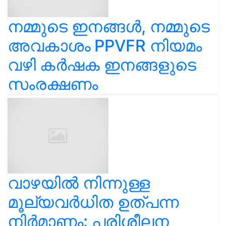
നമ്മുടെ ഇനങ്ങൾ, നമ്മുടെ
അവകാശം PPVFR നിയമം
വഴി കർഷക ഇനങ്ങളുടെ
സംരക്ഷണം
വാഴയിൽ നിന്നുള്ള
മൂല്യവർധിത ഉത്പന്ന
നിർമാണം: പരിശീലന