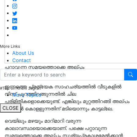
More Links
About Us
Contact
പറ്റാവുന്ന സമയത്തൊക്കെ അല്പം
സൂര്യപ്രകാശമേല്‍ക്കാന്‍ ശ്രദ്ധിക്കാം
ഇന്നത്തെ പ്രത്യേക സാഹചര്യത്തില്‍ വീടുകളില്‍
#Top on Krishi Jagran
നിന്ന് പുറത്തിറങ്ങുന്നതില്‍ ചില
More Topics
പരിമിതികളൊക്കെയുണ്ട്. എങ്കിലും മുറ്റത്തിറങ്ങി അല്പം
CLOSE
വെയില്‍ കൊളളുന്നതിന് മടിയൊന്നും കാട്ടല്ലേ.
വെയിലും മഴയും മാറിമാറി വരുന്ന
കാലാവസ്ഥയൊക്കെയാണ്. പക്ഷെ പറ്റാവുന്ന
സമയത്തൊക്കെ അല്പം സൂര്യപ്രകാശമേല്‍ക്കാന്‍