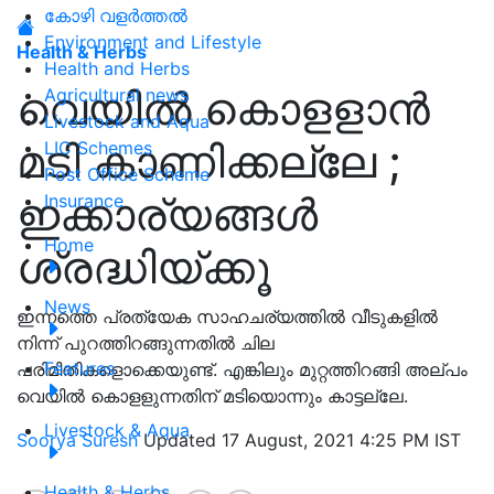
കോഴി വളർത്തൽ
Environment and Lifestyle
Health & Herbs
Health and Herbs
വെയില്‍ കൊളളാന്‍
Agricultural news
Livestock and Aqua
മടി കാണിക്കല്ലേ ;
LIC Schemes
Post Office Scheme
ഇക്കാര്യങ്ങള്‍
Insurance
Home
ശ്രദ്ധിയ്ക്കൂ
News
ഇന്നത്തെ പ്രത്യേക സാഹചര്യത്തില്‍ വീടുകളില്‍
നിന്ന് പുറത്തിറങ്ങുന്നതില്‍ ചില
Features
പരിമിതികളൊക്കെയുണ്ട്. എങ്കിലും മുറ്റത്തിറങ്ങി അല്പം
വെയില്‍ കൊളളുന്നതിന് മടിയൊന്നും കാട്ടല്ലേ.
Livestock & Aqua
Soorya Suresh
Updated 17 August, 2021 4:25 PM IST
Health & Herbs