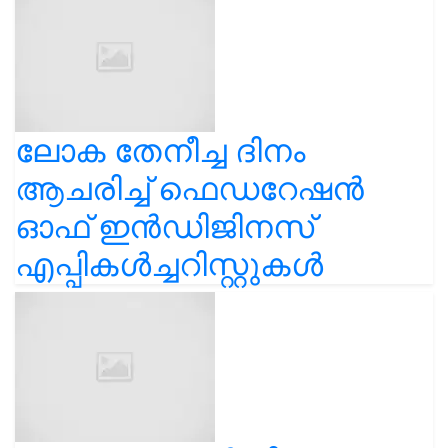
ലോക തേനീച്ച ദിനം
ആചരിച്ച് ഫെഡറേഷൻ
ഓഫ് ഇൻഡിജിനസ്
എപ്പികൾച്ചറിസ്റ്റുകൾ