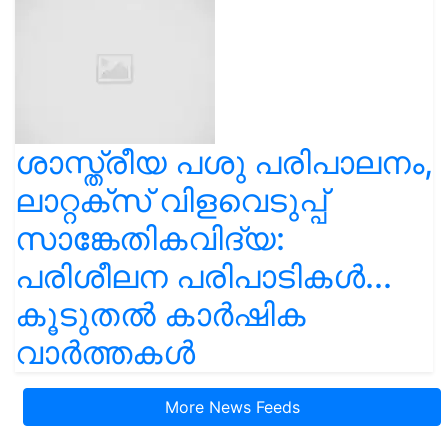
ശാസ്ത്രീയ പശു പരിപാലനം,
ലാറ്റക്സ് വിളവെടുപ്പ്
സാങ്കേതികവിദ്യ:
പരിശീലന പരിപാടികൾ...
കൂടുതൽ കാർഷിക
വാർത്തകൾ
More News Feeds