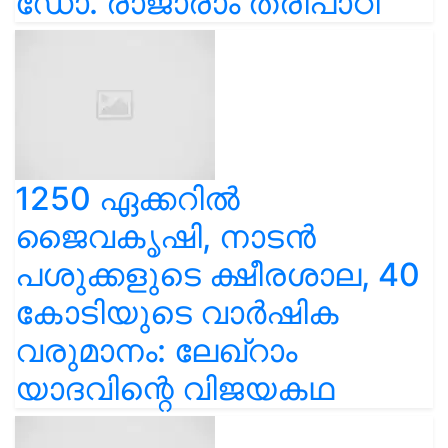
ഡോ. രാജാരാം ത്രിപാഠി
1250 ഏക്കറിൽ
ജൈവകൃഷി, നാടൻ
പശുക്കളുടെ ക്ഷീരശാല, 40
കോടിയുടെ വാർഷിക
വരുമാനം: ലേഖ്‌റാം
യാദവിന്റെ വിജയകഥ