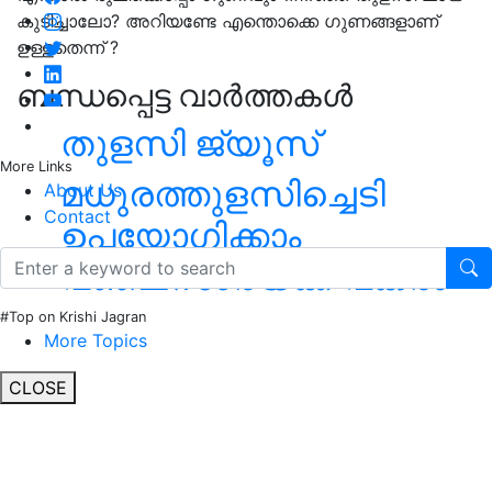
കുടിച്ചാലോ? അറിയണ്ടേ എന്തൊക്കെ ഗുണങ്ങളാണ്
ഉള്ളതെന്ന് ?
ബന്ധപ്പെട്ട വാർത്തകൾ
തുളസി ജ്യൂസ്
More Links
മധുരത്തുളസിച്ചെടി
About Us
Contact
ഉപയോഗിക്കാം
പഞ്ചസാരയ്ക്ക് പകരം
#Top on Krishi Jagran
More Topics
CLOSE