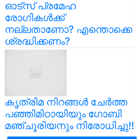
ഓട്സ് പ്രമേഹ
രോഗികൾക്ക്
നല്ലതാണോ? എന്തൊക്കെ
ശ്രദ്ധിക്കണം?
കൃത്രിമ നിറങ്ങൾ ചേർത്ത
പഞ്ഞിമിഠായിയും ഗോബി
മഞ്ചൂരിയനും നിരോധിച്ചു!!