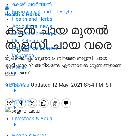
കോഴി വളർത്തൽ
Environment and Lifestyle
Health & Herbs
Health and Herbs
കട്ടൻ ചായ മുതൽ
Agricultural news
Livestock and Aqua
തുളസി ചായ വരെ
LIC Schemes
Post Office Scheme
Insurance
രുചിക്കൊപ്പം ഗുണവും നിറഞ്ഞ തുളസി ചായ
കുടിച്ചാലോ? അറിയണ്ടേ എന്തൊക്കെ ഗുണങ്ങളാണ്
Home
ഉള്ളതെന്ന്
News
K B Bainda
Updated 12 May, 2021 6:54 PM IST
Features
Livestock & Aqua
Health & Herbs