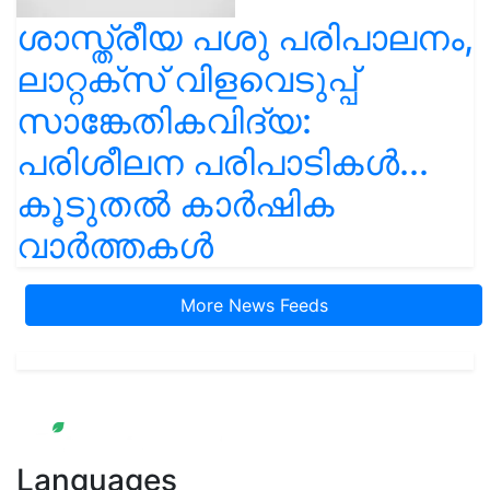
ശാസ്ത്രീയ പശു പരിപാലനം,
ലാറ്റക്സ് വിളവെടുപ്പ്
സാങ്കേതികവിദ്യ:
പരിശീലന പരിപാടികൾ...
കൂടുതൽ കാർഷിക
വാർത്തകൾ
More News Feeds
Languages