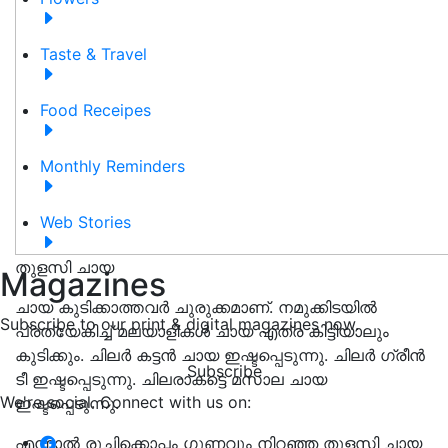
Taste & Travel
Food Receipes
Monthly Reminders
Web Stories
തുളസി ചായ
Magazines
ചായ കുടിക്കാത്തവർ ചുരുക്കമാണ്. നമുക്കിടയിൽ
Subscribe to our print & digital magazines now.
പ്രത്യേകിച്ച് മലയാളികൾ ചായ എത്ര കിട്ടിയാലും
കുടിക്കും. ചിലർ കട്ടൻ ചായ ഇഷ്ടപ്പെടുന്നു. ചിലർ ഗ്രീൻ
Subscribe
ടീ ഇഷ്ടപ്പെടുന്നു. ചിലരാകട്ടെ മസാല ചായ
We're social. Connect with us on:
ഇഷ്ടപ്പെടുന്നു.
എന്നാൽ രുചിക്കൊപ്പം ഗുണവും നിറഞ്ഞ തുളസി ചായ