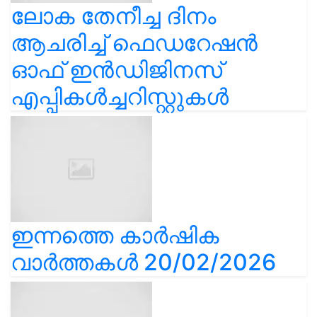
ലോക തേനീച്ച ദിനം
ആചരിച്ച് ഫെഡറേഷൻ
ഓഫ് ഇൻഡിജിനസ്
എപ്പികൾച്ചറിസ്റ്റുകൾ
ഇന്നത്തെ കാർഷിക
വാർത്തകൾ 20/02/2026