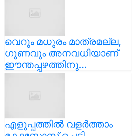
വെറും മധുരം മാത്രമല്ല,
ഗുണവും അനവധിയാണ്
ഈന്തപ്പഴത്തിനു...
എളുപ്പത്തിൽ വളർത്താം
കോസ്മോസ് ചെടി