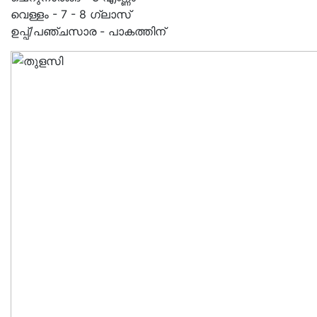
വെള്ളം - 7 - 8 ഗ്ലാസ്
ഉപ്പ്/പഞ്ചസാര - പാകത്തിന്