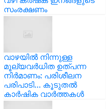
വഴി കർഷക ഇനങ്ങളുടെ
സംരക്ഷണം
വാഴയിൽ നിന്നുള്ള
മൂല്യവർധിത ഉത്പന്ന
നിർമാണം: പരിശീലന
പരിപാടി... കൂടുതൽ
കാർഷിക വാർത്തകൾ