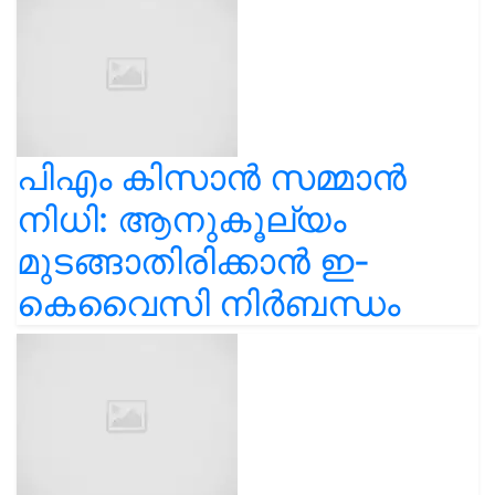
പിഎം കിസാൻ സമ്മാൻ
നിധി: ആനുകൂല്യം
മുടങ്ങാതിരിക്കാൻ ഇ-
കെവൈസി നിർബന്ധം