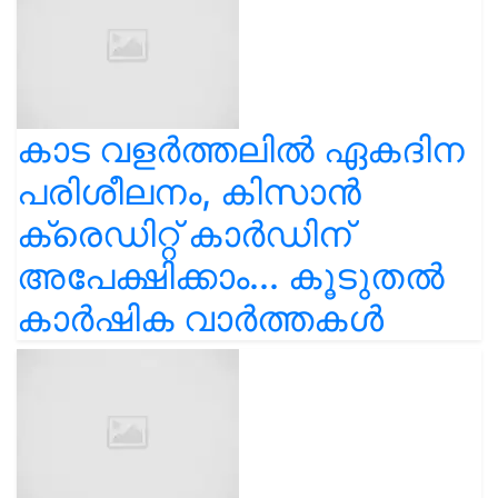
കാട വളര്‍ത്തലിൽ ഏകദിന
പരിശീലനം, കിസാൻ
ക്രെഡിറ്റ് കാർഡിന്
അപേക്ഷിക്കാം... കൂടുതൽ
കാർഷിക വാർത്തകൾ