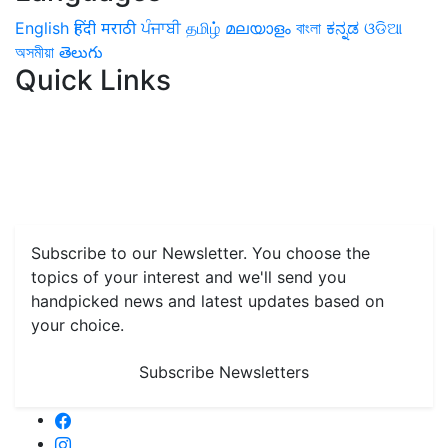
English
हिंदी
मराठी
ਪੰਜਾਬੀ
தமிழ்
മലയാളം
বাংলা
ಕನ್ನಡ
ଓଡିଆ
অসমীয়া
తెలుగు
Quick Links
Home
News
Health & Herbs
Environment and Lifestyle
Features
Livestock & Aqua
Farm Care Tips
Organic
Farming
#FTB
Vegetables
Fruits
Spices & Cash Crops
Grain & Pulses
Flowers
Taste & Travel
Food Receipes
Monthly Reminders
Subscribe to our Newsletter. You choose the
topics of your interest and we'll send you
handpicked news and latest updates based on
your choice.
Subscribe Newsletters