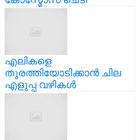
എലികളെ
തുരത്തിയോടിക്കാൻ ചില
എളുപ്പ വഴികൾ