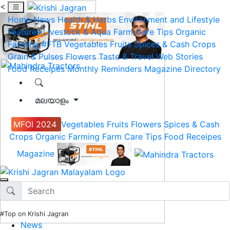
<
Home
News
Health & Herbs
Environment and Lifestyle
Features
Livestock & Aqua
Farm Care Tips
Organic
Farming
#FTB
Vegetables
Fruits
Spices & Cash Crops
Grain & Pulses
Flowers
Taste & Travel
Web Stories
Food Receipes
Monthly Reminders
Magazine
Directory
മലയാളം
MFOI 2024
Vegetables
Fruits
Flowers
Spices & Cash
Crops
Organic Farming
Farm Care Tips
Food Receipes
Magazine
#Top on Krishi Jagran
News