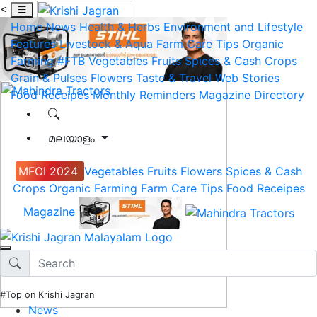
<
Home
News
Health & Herbs
Environment and Lifestyle
Features
Livestock & Aqua
Farm Care Tips
Organic
Farming
#FTB
Vegetables
Fruits
Spices & Cash Crops
Grain & Pulses
Flowers
Taste & Travel
Web Stories
Food Receipes
Monthly Reminders
Magazine
Directory
മലയാളം
MFOI 2024
Vegetables
Fruits
Flowers
Spices & Cash
Crops
Organic Farming
Farm Care Tips
Food Receipes
Magazine
#Top on Krishi Jagran
News