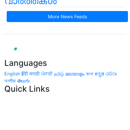
More News Feeds
Languages
English
हिंदी
मराठी
ਪੰਜਾਬੀ
தமிழ்
മലയാളം
বাংলা
ಕನ್ನಡ
ଓଡିଆ
অসমীয়া
తెలుగు
Quick Links
Home
News
Health & Herbs
Environment and Lifestyle
Features
Livestock & Aqua
Farm Care Tips
Organic
Farming
#FTB
Vegetables
Fruits
Spices & Cash Crops
Grain & Pulses
Flowers
Taste & Travel
Food Receipes
Monthly Reminders
Subscribe to our Newsletter. You choose the