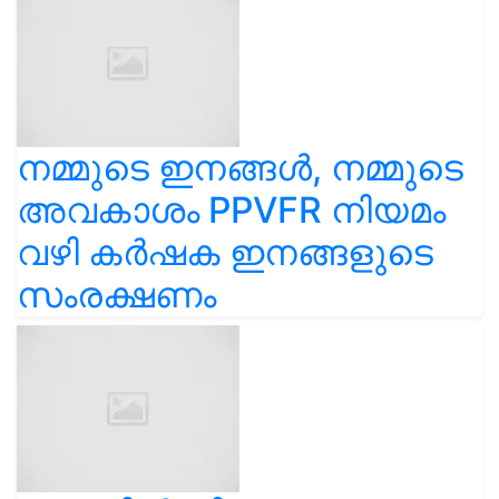
നമ്മുടെ ഇനങ്ങൾ, നമ്മുടെ
അവകാശം PPVFR നിയമം
വഴി കർഷക ഇനങ്ങളുടെ
സംരക്ഷണം
വാഴയിൽ നിന്നുള്ള