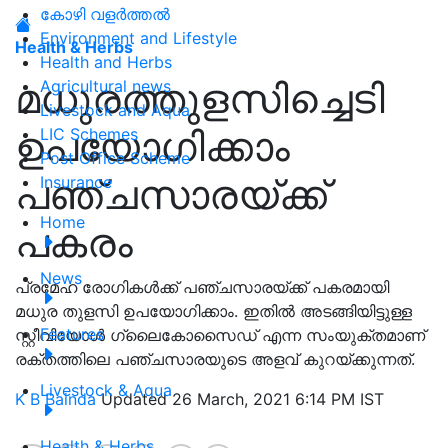
കോഴി വളർത്തൽ
Environment and Lifestyle
Health & Herbs
Health and Herbs
മധുരത്തുളസിച്ചെടി
Agricultural news
Livestock and Aqua
ഉപയോഗിക്കാം
LIC Schemes
Post Office Scheme
പഞ്ചസാരയ്ക്ക്
Insurance
Home
പകരം
News
പ്രമേഹ രോഗികള്‍ക്ക് പഞ്ചസാരയ്‌ക്ക് പകരമായി
മധുര തുളസി ഉപയോഗിക്കാം. ഇതില്‍ അടങ്ങിയിട്ടുള്ള
Features
സ്റ്റീവിയോള്‍ ഗ്ലൈകോസൈഡ് എന്ന സംയുക്തമാണ്
രക്തത്തിലെ പഞ്ചസാരയുടെ അളവ് കുറയ്‌ക്കുന്നത്.
Livestock & Aqua
K B Bainda
Updated 26 March, 2021 6:14 PM IST
Health & Herbs