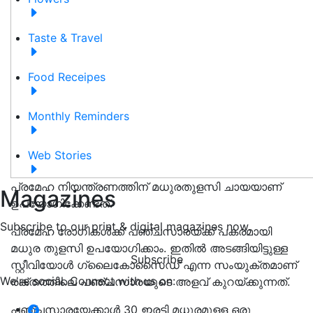
Taste & Travel
Food Receipes
Monthly Reminders
Web Stories
പ്രമേഹ നിയന്ത്രണത്തിന് മധുരതുളസി ചായയാണ്
Magazines
ഉപയോഗിക്കേണ്ടത്.
Subscribe to our print & digital magazines now.
പ്രമേഹ രോഗികള്‍ക്ക് പഞ്ചസാരയ്‌ക്ക് പകരമായി
മധുര തുളസി ഉപയോഗിക്കാം. ഇതില്‍ അടങ്ങിയിട്ടുള്ള
Subscribe
സ്റ്റീവിയോള്‍ ഗ്ലൈകോസൈഡ് എന്ന സംയുക്തമാണ്
We're social. Connect with us on:
രക്തത്തിലെ പഞ്ചസാരയുടെ അളവ് കുറയ്‌ക്കുന്നത്.
പഞ്ചസാരയേക്കാള്‍ 30 ഇരട്ടി മധുരമുളള ഒരു