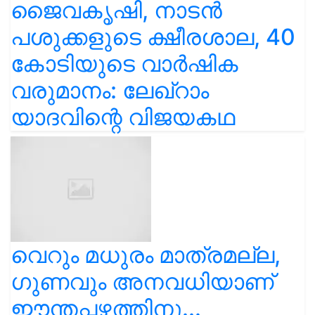
പശുക്കളുടെ ക്ഷീരശാല, 40
കോടിയുടെ വാർഷിക
വരുമാനം: ലേഖ്‌റാം
യാദവിന്റെ വിജയകഥ
വെറും മധുരം മാത്രമല്ല,
ഗുണവും അനവധിയാണ്
ഈന്തപ്പഴത്തിനു...