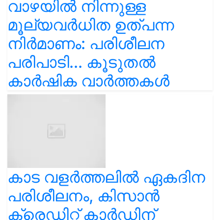
മൂല്യവർധിത ഉത്പന്ന
നിർമാണം: പരിശീലന
പരിപാടി... കൂടുതൽ
കാർഷിക വാർത്തകൾ
കാട വളര്‍ത്തലിൽ ഏകദിന
പരിശീലനം, കിസാൻ
ക്രെഡിറ്റ് കാർഡിന്
അപേക്ഷിക്കാം... കൂടുതൽ