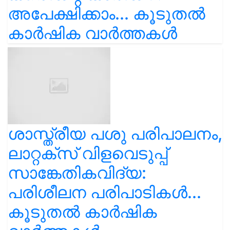
കാർഷിക വാർത്തകൾ
ശാസ്ത്രീയ പശു പരിപാലനം,
ലാറ്റക്സ് വിളവെടുപ്പ്
സാങ്കേതികവിദ്യ:
പരിശീലന പരിപാടികൾ...
കൂടുതൽ കാർഷിക
വാർത്തകൾ