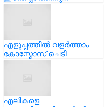
എളുപ്പത്തിൽ വളർത്താം
കോസ്മോസ് ചെടി
എലികളെ
തുരത്തിയോടിക്കാൻ ചില