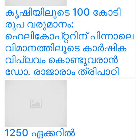
കൃഷിയിലൂടെ 100 കോടി
രൂപ വരുമാനം:
ഹെലികോപ്റ്ററിന് പിന്നാലെ
വിമാനത്തിലൂടെ കാർഷിക
വിപ്ലവം കൊണ്ടുവരാൻ
ഡോ. രാജാരാം ത്രിപാഠി
1250 ഏക്കറിൽ
ജൈവകൃഷി, നാടൻ