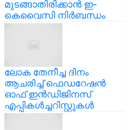
കെവൈസി നിർബന്ധം
ലോക തേനീച്ച ദിനം
ആചരിച്ച് ഫെഡറേഷൻ
ഓഫ് ഇൻഡിജിനസ്
എപ്പികൾച്ചറിസ്റ്റുകൾ