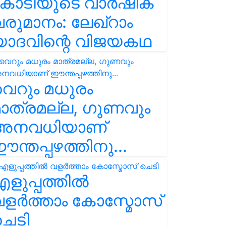
കോടിയുടെ വാർഷിക
രുമാനം: ലേഖ്‌റാം
യാദവിന്റെ വിജയകഥ
െറും മധുരം
ാത്രമല്ല, ഗുണവും
അനവധിയാണ്
ന്തപ്പഴത്തിനു...
ളുപ്പത്തിൽ
ളർത്താം കോസ്മോസ്
ചെടി