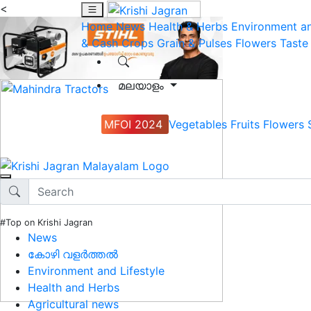
<
Home
News
Health & Herbs
Environment an
& Cash Crops
Grain & Pulses
Flowers
Taste
മലയാളം
MFOI 2024
Vegetables
Fruits
Flowers
#Top on Krishi Jagran
News
കോഴി വളർത്തൽ
Environment and Lifestyle
Health and Herbs
Agricultural news