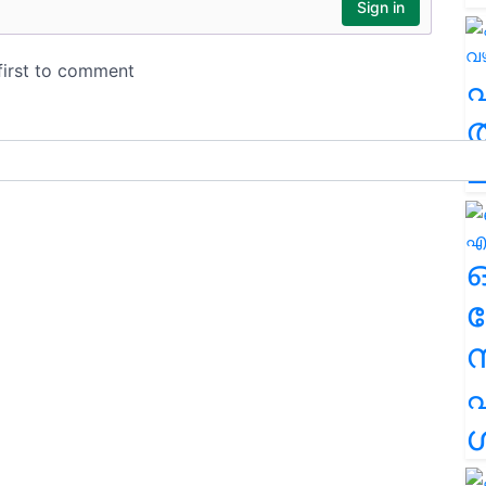
ത
ച
ര
എ
ശ