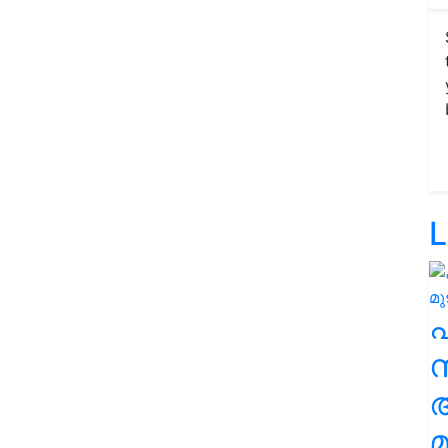
L
സ
മ