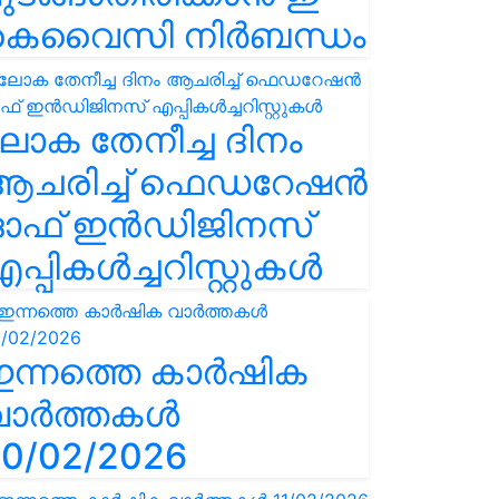
കെവൈസി നിർബന്ധം
ോക തേനീച്ച ദിനം
ആചരിച്ച് ഫെഡറേഷൻ
ഓഫ് ഇൻഡിജിനസ്
പ്പികൾച്ചറിസ്റ്റുകൾ
ഇന്നത്തെ കാർഷിക
വാർത്തകൾ
0/02/2026