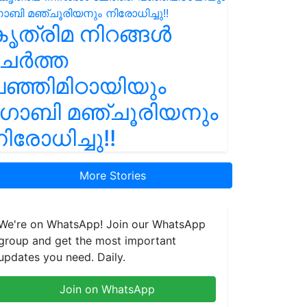
ൃത്രിമ നിറങ്ങൾ
ചേർത്ത
ഞ്ഞിമിഠായിയും
ഗോബി മഞ്ചൂരിയനും
ിരോധിച്ചു!!
More Stories
We're on WhatsApp! Join our WhatsApp
group and get the most important
updates you need. Daily.
Join on WhatsApp