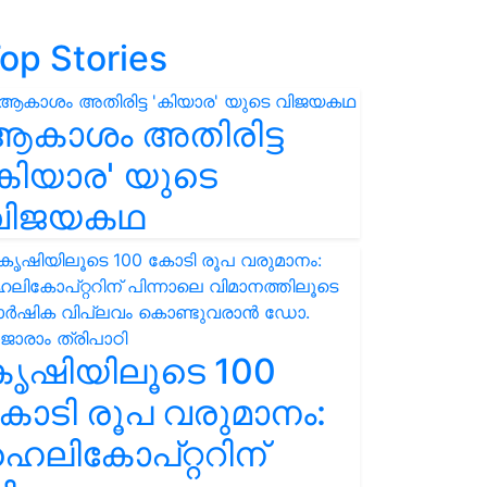
op Stories
ആകാശം അതിരിട്ട
കിയാര' യുടെ
വിജയകഥ
കൃഷിയിലൂടെ 100
ോടി രൂപ വരുമാനം:
െലികോപ്റ്ററിന്