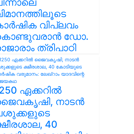
ിന്നാലെ
ിമാനത്തിലൂടെ
കാർഷിക വിപ്ലവം
കൊണ്ടുവരാൻ ഡോ.
ാജാരാം ത്രിപാഠി
250 ഏക്കറിൽ
ജൈവകൃഷി, നാടൻ
ശുക്കളുടെ
്ഷീരശാല, 40