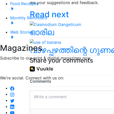
me your suggestions and feedback.
Food Receipes
Read next
Monthly Reminders
ഓരില
Web Stories
Magazines
വാഴപ്പഴത്തിന്റെ ഗു
Subscribe to our print & digital magazines now.
Share your comments
We're social. Connect with us on: