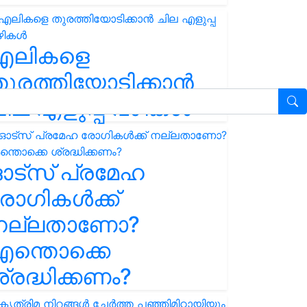
എലികളെ
ുരത്തിയോടിക്കാൻ
ില എളുപ്പ വഴികൾ
ഓട്സ് പ്രമേഹ
ോഗികൾക്ക്
നല്ലതാണോ?
ന്തൊക്കെ
്രദ്ധിക്കണം?