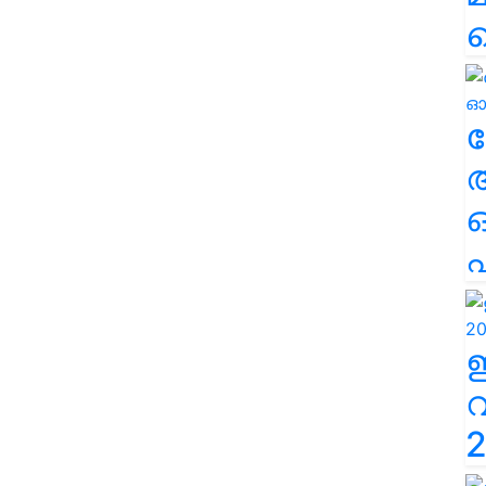
ല
എ
2