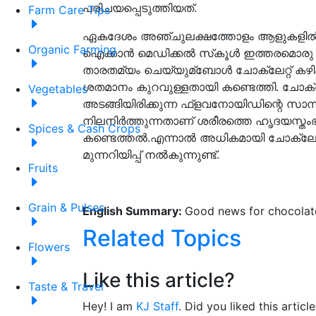
പരിചയപ്പെടുത്തിയത്.
Farm Care Tips
ഏകദേശം അഞ്ചുലക്ഷത്തോളം ആളുകളില്
Organic Farming
ഐക്കാന്‍ മെഡിക്കല്‍ സ്‌കൂള്‍ ഇത്തരമൊരു പ
താരതമ്യം ചെയ്യുമ്ബോള്‍ ചോക്ലേറ്റ് കഴിക
ശതമാനം കുറവുള്ളതായി കണ്ടെത്തി. ചോക്ലേറ്
Vegetables
അടങ്ങിയിരിക്കുന്ന ഫ്‌ളവനോയിഡിന്റെ 
നിലനിര്‍ത്തുന്നതാണ് ശരീരത്തെ ഹൃദയസ്തംഭന
Spices & Cash Crops
കണ്ടെത്തല്‍.എന്നാല്‍ അധികമായി ചോക്ലേറ്റ്
മുന്നറിയിപ്പ് നല്‍കുന്നുണ്ട്.
Fruits
Grain & Pulses
English Summary:
Good news for chocolat
Related Topics
Flowers
Like this article?
Taste & Travel
Hey! I am
KJ Staff
. Did you liked this artic