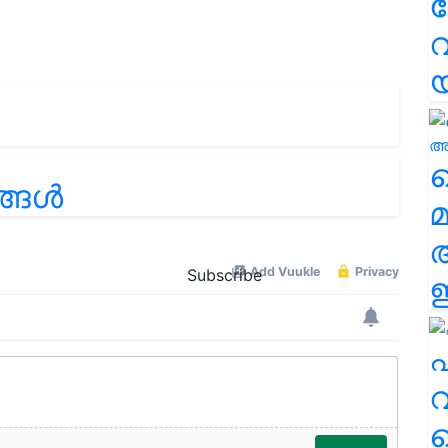
വ
വ
ണങ്ങൾ
മ
Subscribe
ഈ
എ
വ