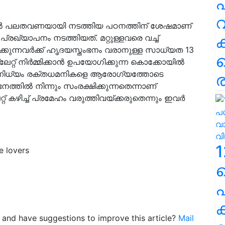
പ
വ
‍ പലതവണയായി നടത്തിയ പഠനത്തിന് ശേഷമാണ്
്രഖ്യാപനം നടത്തിയത്. മറ്റുള്ളവരെ വച്ച്‌
്കുന്നവര്‍ക്ക് ഹൃദയസ്തംഭനം വരാനുള്ള സാധ്യത 13
റ് നിര്‍മ്മിക്കാന്‍ ഉപയോഗിക്കുന്ന കൊക്കോയില്‍
സാന്നിധ്യം രക്തധമനികളെ ആരോഗ്യത്തോടെ
ര
ത്തില്‍ നിന്നും സംരക്ഷിക്കുന്നതെന്നാണ്
 കഴിച്ച്‌ പ്രമേഹം വരുത്തിവയ്ക്കരുതെന്നും ഇവര്‍
1
e lovers
പ
ക
le and have suggestions to improve this article?
Mail