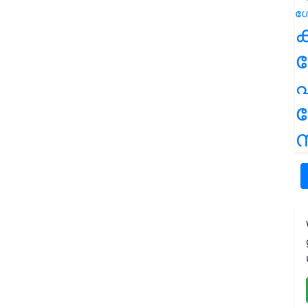
ക
പ
ന