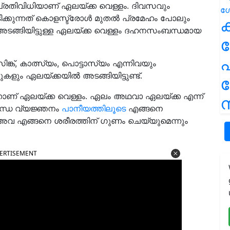
പ്രതിവിധിയാണ് ഏലയ്ക്ക വെള്ളം. ദിവസവും
ടിക്കുന്നത് കൊളസ്ട്രോൾ മുതൽ പ്രമേഹം പോലും
ക
അടങ്ങിയിട്ടുള്ള ഏലയ്ക്ക വെള്ളം ദഹനസംബന്ധമായ
പ
, സിങ്ക്, കാത്സ്യം, പൊട്ടാസ്യം എന്നിവയും
ും ഏലയ്ക്കയിൽ അടങ്ങിയിട്ടുണ്ട്.
്നാണ് ഏലയ്ക്ക വെള്ളം. ഏലം അഥവാ ഏലയ്ക്ക എന്ന്
ന
സുഗന്ധ വ്യജ്ഞനം
പാനീയത്തിലൂടെ
എങ്ങനെ
വ എങ്ങനെ ശരീരത്തിന് ഗുണം ചെയ്യുമെന്നും
ERTISEMENT