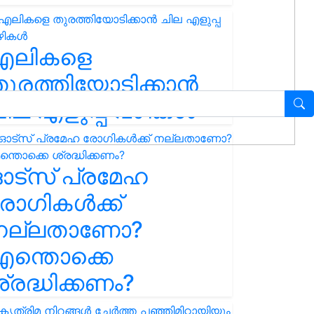
എലികളെ
ുരത്തിയോടിക്കാൻ
ില എളുപ്പ വഴികൾ
ഓട്സ് പ്രമേഹ
ോഗികൾക്ക്
നല്ലതാണോ?
ന്തൊക്കെ
്രദ്ധിക്കണം?