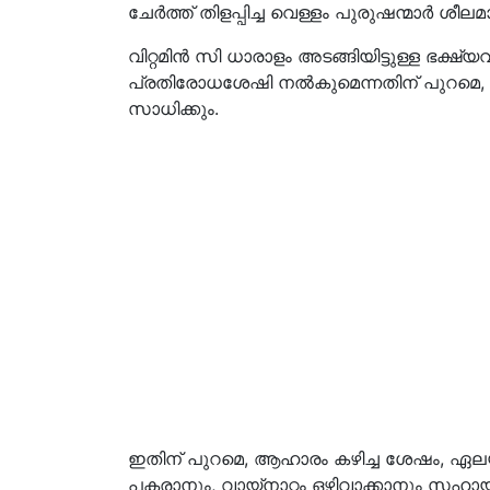
ചേർത്ത് തിളപ്പിച്ച വെള്ളം പുരുഷന്മാർ ശ
വിറ്റമിൻ സി ധാരാളം അടങ്ങിയിട്ടുള്ള ഭക്ഷ്
പ്രതിരോധശേഷി നൽകുമെന്നതിന് പുറമെ, ഹ
സാധിക്കും.
ഇതിന് പുറമെ, ആഹാരം കഴിച്ച ശേഷം, ഏലയ
പകരാനും, വായ്‌നാറ്റം ഒഴിവാക്കാനും സഹായി