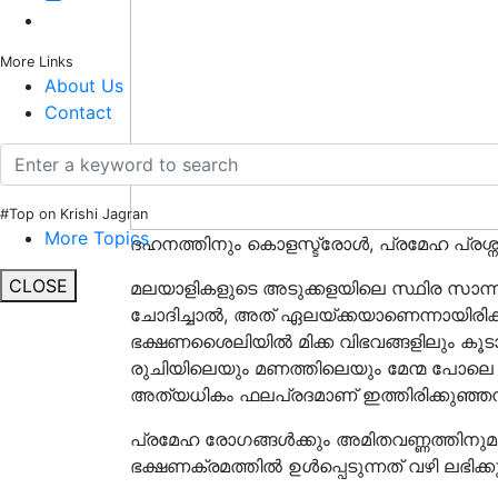
More Links
About Us
Contact
#Top on Krishi Jagran
More Topics
ദഹനത്തിനും കൊളസ്ട്രോൾ, പ്രമേഹ പ്രശ്ന
CLOSE
മലയാളികളുടെ അടുക്കളയിലെ സ്ഥിര സാന്
ചോദിച്ചാൽ, അത് ഏലയ്ക്കയാണെന്നായിരിക്ക
ഭക്ഷണശൈലിയിൽ മിക്ക വിഭവങ്ങളിലും കൂടാത
രുചിയിലെയും മണത്തിലെയും മേന്മ പോല
അത്യധികം ഫലപ്രദമാണ് ഇത്തിരിക്കുഞ്ഞ
പ്രമേഹ രോഗങ്ങൾക്കും അമിതവണ്ണത്തിനുമ
ഭക്ഷണക്രമത്തിൽ ഉൾപ്പെടുന്നത് വഴി ലഭിക്കു