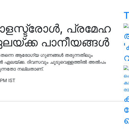
T
ളസ്ട്രോൾ, പ്രമേഹ
 ഏലയ്ക്ക പാനീയങ്ങൾ
'
െ തന്നെ ആരോഗ്യ ഗുണങ്ങൾ തരുന്നതിലും
ൻ ഏലയ്ക്ക. ദിവസവും ചൂടുവെള്ളത്തിൽ അൽപം
്കുന്നതോ നല്ലതാണ്.
 PM IST
ക
ഹ