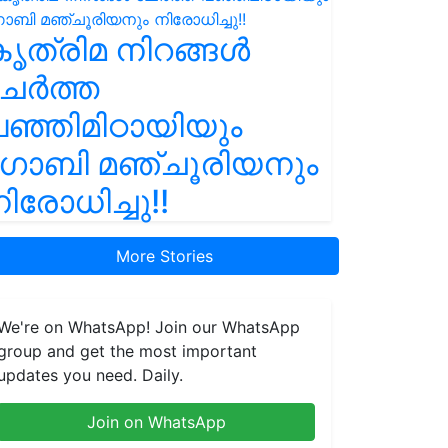
ൃത്രിമ നിറങ്ങൾ
ചേർത്ത
ഞ്ഞിമിഠായിയും
ഗോബി മഞ്ചൂരിയനും
ിരോധിച്ചു!!
More Stories
We're on WhatsApp! Join our WhatsApp
group and get the most important
updates you need. Daily.
Join on WhatsApp