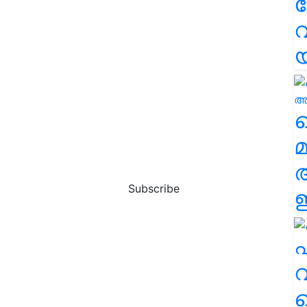
വ
വ
മ
Subscribe
ഈ
എ
വ