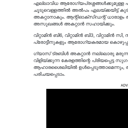
എല്ലാവിധ ആരോ​ഗ്യപ്രശ്നങ്ങൾക്കുമുള്ള 
ചൂടുവെള്ളത്തിൽ അൽപം ഏലയ്ക്കയിട്ട് കു
അകറ്റാനാകും. ആന്റിഓക്സിഡന്റ് ധാരാളം 
അസുഖങ്ങൾ അകറ്റാൻ സഹായിക്കും. ​​​
വിറ്റാമിൻ ബി6, വിറ്റാമിൻ ബി3, വിറ്റാമിൻ സി
പ്രോട്ടീനുകളും ആരോഗ്യകരമായ കൊഴുപ്പുകള
ഗ്യാസ് ട്രബിൾ അകറ്റാൻ നല്ലൊരു മരുന
വിളിയ്ക്കുന്ന കേരളത്തിന്റെ പ്രിയപ്പെട്ട 
ആഹാരശൈലിയിൽ ഉൾപ്പെടുത്താമെന്നും, അ
പരിചയപ്പെടാം.
ADV