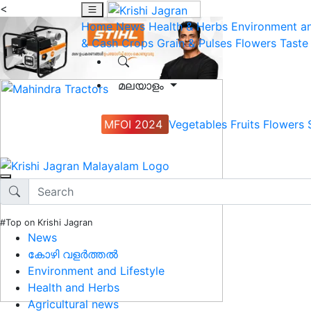
<
Home
News
Health & Herbs
Environment an
& Cash Crops
Grain & Pulses
Flowers
Taste
മലയാളം
MFOI 2024
Vegetables
Fruits
Flowers
#Top on Krishi Jagran
News
കോഴി വളർത്തൽ
Environment and Lifestyle
Health and Herbs
Agricultural news