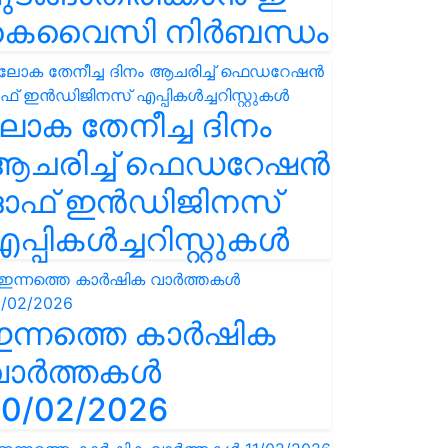
കെവൈസി നിർബന്ധം
ോക തേനീച്ച ദിനം
ആചരിച്ച് ഫെഡറേഷൻ
ഓഫ് ഇൻഡിജിനസ്
പ്പികൾച്ചറിസ്റ്റുകൾ
ഇന്നത്തെ കാർഷിക
വാർത്തകൾ
0/02/2026