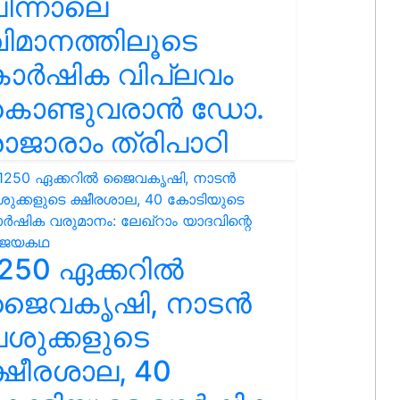
ിന്നാലെ
ിമാനത്തിലൂടെ
കാർഷിക വിപ്ലവം
കൊണ്ടുവരാൻ ഡോ.
ാജാരാം ത്രിപാഠി
250 ഏക്കറിൽ
ജൈവകൃഷി, നാടൻ
ശുക്കളുടെ
്ഷീരശാല, 40