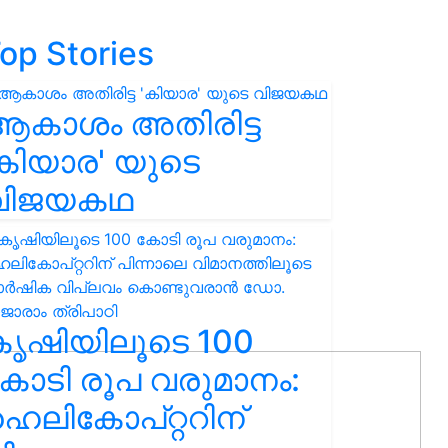
op Stories
ആകാശം അതിരിട്ട
കിയാര' യുടെ
വിജയകഥ
കൃഷിയിലൂടെ 100
ോടി രൂപ വരുമാനം:
െലികോപ്റ്ററിന്