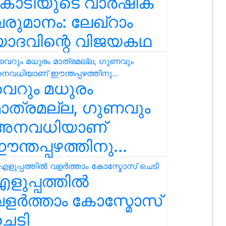
കോടിയുടെ വാർഷിക
രുമാനം: ലേഖ്‌റാം
യാദവിന്റെ വിജയകഥ
െറും മധുരം
ാത്രമല്ല, ഗുണവും
അനവധിയാണ്
ന്തപ്പഴത്തിനു...
ളുപ്പത്തിൽ
ളർത്താം കോസ്മോസ്
ചെടി