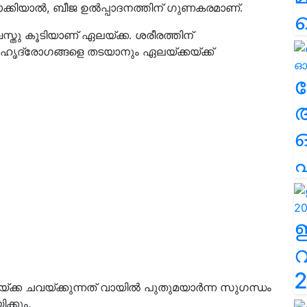
ീലമാക്കിയാൽ, ബീജ ഉൽപ്പാദനത്തിന് ഗുണകരമാണ്.
യവസ്തു കൂടിയാണ് ഏലയ്ക്ക. ശരീരത്തിന്
ൃദ്രോ​ഗങ്ങളെ തടയാനും ഏലയ്ക്കയ്ക്ക്
ല
എ
2
്ക്ക ചവയ്ക്കുന്നത് വായിൽ പുതുമയാർന്ന സുഗന്ധം
ക്കും.