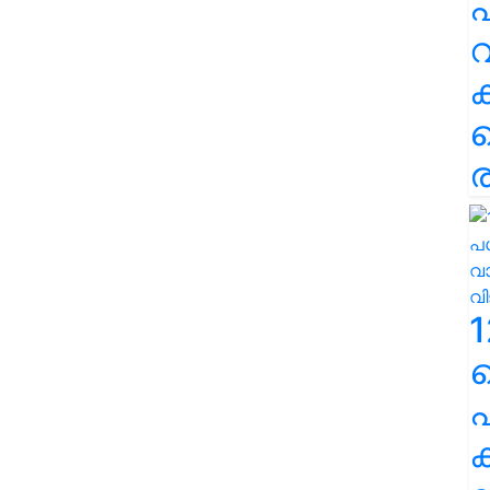
പ
വ
ര
1
പ
ക