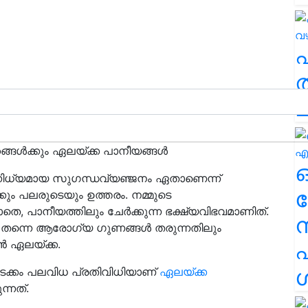
ത
ച
ങ്ങൾക്കും ഏലയ്ക്ക പാനീയങ്ങൾ
നിധ്യമായ സുഗന്ധവ്യഞ്ജനം ഏതാണെന്ന്
ര
ും പലരുടെയും ഉത്തരം. നമ്മുടെ
െ, പാനീയത്തിലും ചേർക്കുന്ന ഭക്ഷ്യവിഭവമാണിത്.
െ തന്നെ ആരോഗ്യ ഗുണങ്ങൾ തരുന്നതിലും
ൻ ഏലയ്ക്ക.
എ
ശ
ടക്കം പലവിധ പ്രതിവിധിയാണ്
ഏലയ്ക്ക
ന്നത്.