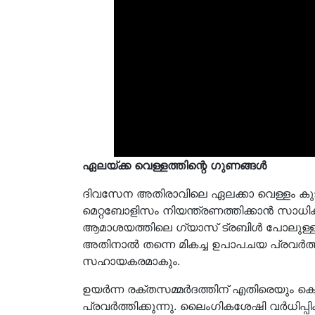
ഏലയ്ക്ക
വെള്ളത്തിന്റെ
ഗുണങ്ങൾ
ദിവസേന അതിരാവിലെ ഏലക്കാ വെള്ളം കുടിക്
മെറ്റബോളിസം നിയന്ത്രണത്തിക്കാൻ സാധിക്
ആമാശയത്തിലെ ഗ്യാസ് ട്രബിൾ പോലുള്ള ബ
അതിനാൽ തന്നെ മികച്ച ഉപാപചയ പ്രവർത്ത
സഹായകരമാകും.
ഉയർന്ന രക്തസമ്മർദത്തിന് എതിരെയും കൊളസ
പ്രവർത്തിക്കുന്നു. ലൈംഗികശേഷി വർധിപ്പി