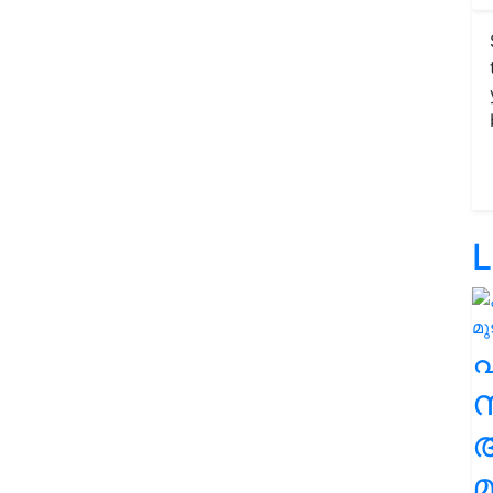
L
സ
മ