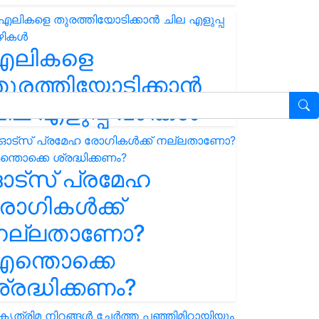
എലികളെ
ുരത്തിയോടിക്കാൻ
ില എളുപ്പ വഴികൾ
ഓട്സ് പ്രമേഹ
ോഗികൾക്ക്
നല്ലതാണോ?
ന്തൊക്കെ
്രദ്ധിക്കണം?