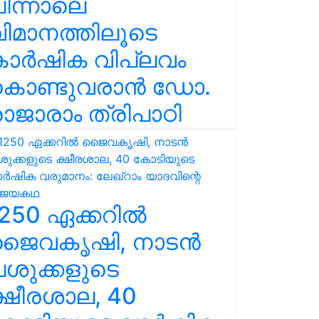
ിന്നാലെ
ിമാനത്തിലൂടെ
കാർഷിക വിപ്ലവം
കൊണ്ടുവരാൻ ഡോ.
ാജാരാം ത്രിപാഠി
250 ഏക്കറിൽ
ജൈവകൃഷി, നാടൻ
ശുക്കളുടെ
്ഷീരശാല, 40