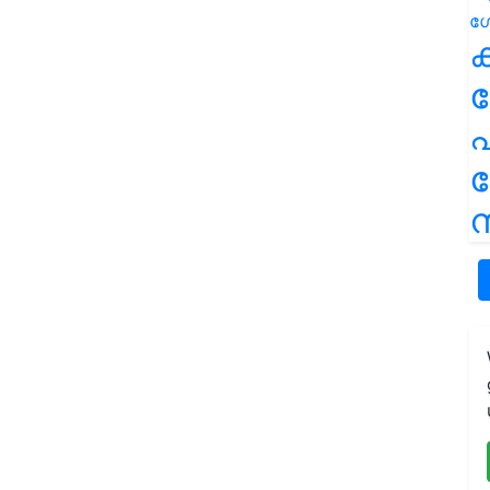
ക
പ
ന