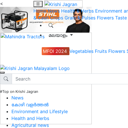
<
Home
News
Health & Herbs
Environment an
& Cash Crops
Grain & Pulses
Flowers
Taste
മലയാളം
MFOI 2024
Vegetables
Fruits
Flowers
#Top on Krishi Jagran
News
കോഴി വളർത്തൽ
Environment and Lifestyle
Health and Herbs
Agricultural news