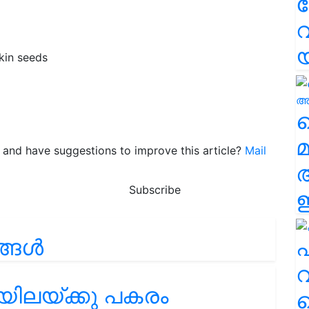
വ
kin seeds
വ
മ
le and have suggestions to improve this article?
Mail
Subscribe
ഈ
ണങ്ങൾ
എ
വ
േയിലയ്ക്കു പകരം