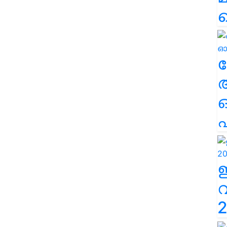
ല
എ
2