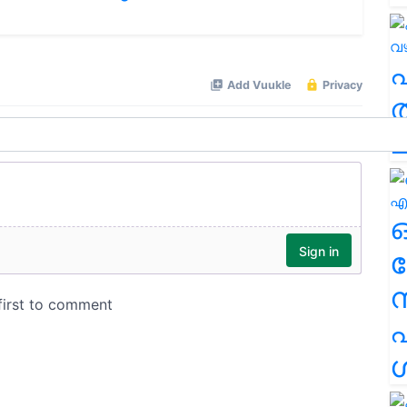
ത
ച
ര
എ
ശ