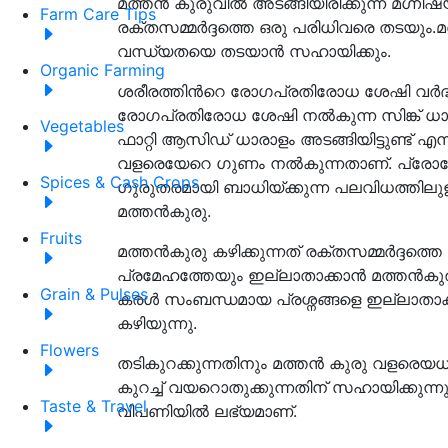
മത്തൻ കുരുവില്‍ അടങ്ങിയിരിക്കുന്ന മഗ്നീ
Farm Care Tips
രക്തസമ്മര്‍ദ്ദത്തെ ഒരു പരിധിവരെ തടയും.മത്
വന്ധ്യതയെ തടയാന്‍ സഹായിക്കും.
Organic Farming
ശരീരത്തിന്‍റെ രോഗപ്രതിരോധ ശേഷി വര്‍ദ്ധിപ്
രോഗപ്രതിരോധ ശേഷി നല്‍കുന്ന സിങ്ക് ധാര
Vegetables
ഫാറ്റി ആസിഡ് ധാരാളം അടങ്ങിയിട്ടുണ്ട് എ
വളരെയേറെ ഗുണം നല്‍കുന്നതാണ്. പ്രോസ്റ്റ
Spices & Cash Crops
ഗുരുതരമായി ബാധിയ്ക്കുന്ന പലവിധത്തിലുള
മത്തന്‍കുരു.
Fruits
മത്തന്‍കുരു കഴിക്കുന്നത്
ര
ക്തസമ്മര്‍ദ്ദത്തെ
പ്രമേഹത്തേയും ഇല്ലാതാക്കാന്‍ മത്തന്‍കുര
Grain & Pulses
കരള്‍
സംബന്ധമായ പ്രശ്നങ്ങളെ ഇല്ലാതാക്ക
കഴിയുന്നു.
Flowers
തടികുറക്കുന്നതിനും മത്തന്‍ കുരു വളരെയധിക
കുറച്ച്‌ വയറൊതുക്കുന്നതിന് സഹായിക്കു
Taste & Travel
വിപണിയില്‍ ലഭ്യമാണ്.