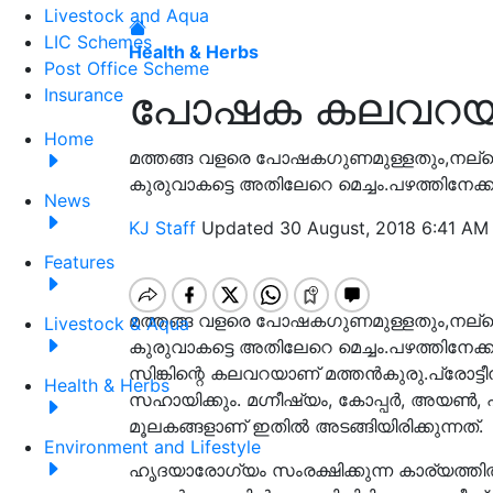
Livestock and Aqua
LIC Schemes
Health & Herbs
Post Office Scheme
പോഷക കലവറയാ
Insurance
Home
മത്തങ്ങ വളരെ പോഷകഗുണമുള്ളതും,നല
കുരുവാകട്ടെ അതിലേറെ മെച്ചം.പഴത്തിനേക്
News
KJ Staff
Updated 30 August, 2018 6:41 AM
Features
മത്തങ്ങ വളരെ പോഷകഗുണമുള്ളതും,നല
Livestock & Aqua
കുരുവാകട്ടെ അതിലേറെ മെച്ചം.പഴത്തിനേക്
സിങ്കിന്റെ കലവറയാണ് മത്തന്‍കുരു.പ്രോട്ടീ
Health & Herbs
സഹായിക്കും. മഗ്നീഷ്യം, കോപ്പര്‍, അയണ്‍, പ്രോ
മൂലകങ്ങളാണ് ഇതില്‍ അടങ്ങിയിരിക്കുന്നത്.
Environment and Lifestyle
ഹൃദയാരോഗ്യം സംരക്ഷിക്കുന്ന കാര്യത്തില