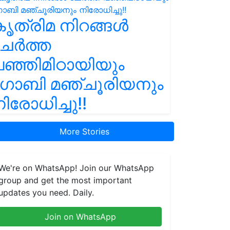
ൃത്രിമ നിറങ്ങൾ
ചേർത്ത
ഞ്ഞിമിഠായിയും
ഗോബി മഞ്ചൂരിയനും
ിരോധിച്ചു!!
More Stories
We're on WhatsApp! Join our WhatsApp
group and get the most important
updates you need. Daily.
Join on WhatsApp