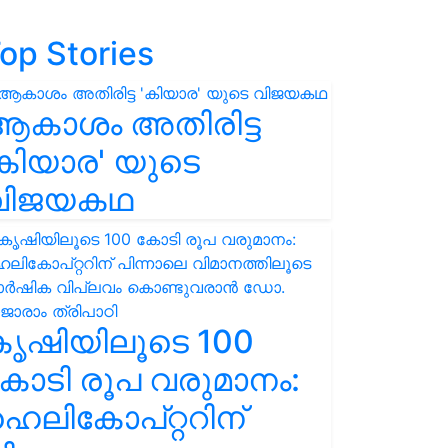
op Stories
ആകാശം അതിരിട്ട
കിയാര' യുടെ
വിജയകഥ
കൃഷിയിലൂടെ 100
ോടി രൂപ വരുമാനം:
െലികോപ്റ്ററിന്