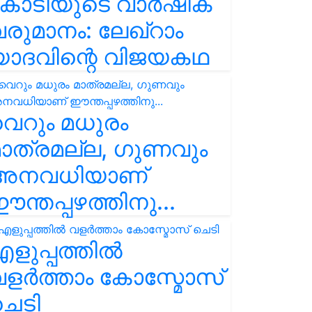
കോടിയുടെ വാർഷിക
രുമാനം: ലേഖ്‌റാം
യാദവിന്റെ വിജയകഥ
െറും മധുരം
ാത്രമല്ല, ഗുണവും
അനവധിയാണ്
ന്തപ്പഴത്തിനു...
ളുപ്പത്തിൽ
ളർത്താം കോസ്മോസ്
ചെടി