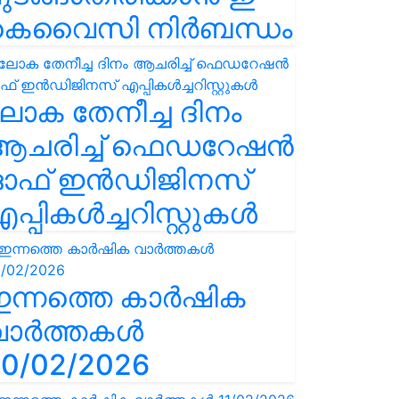
കെവൈസി നിർബന്ധം
ോക തേനീച്ച ദിനം
ആചരിച്ച് ഫെഡറേഷൻ
ഓഫ് ഇൻഡിജിനസ്
പ്പികൾച്ചറിസ്റ്റുകൾ
ഇന്നത്തെ കാർഷിക
വാർത്തകൾ
0/02/2026