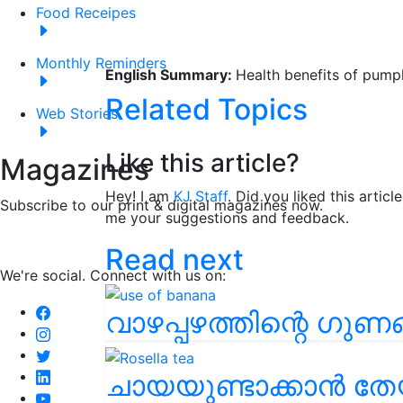
Food Receipes
Monthly Reminders
English Summary:
Health benefits of pump
Related Topics
Web Stories
Like this article?
Magazines
Hey! I am
KJ Staff
. Did you liked this artic
Subscribe to our print & digital magazines now.
me your suggestions and feedback.
Read next
We're social. Connect with us on:
വാഴപ്പഴത്തിന്റെ ഗു
ചായയുണ്ടാക്കാന്‍ ത