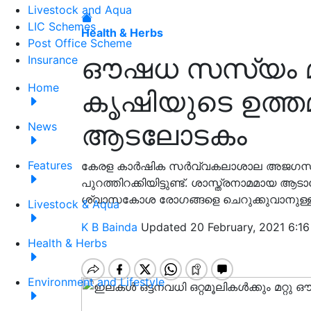
Livestock and Aqua
LIC Schemes
Health & Herbs
Post Office Scheme
ഔഷധ സസ്യം മ
Insurance
Home
കൃഷിയുടെ ഉത്ത
ആടലോടകം
News
Features
കേരള കാർഷിക സർവ്വകലാശാല അജഗന്ധി,
പുറത്തിറക്കിയിട്ടുണ്ട്. ശാസ്ത്രനാമമായ ആടാ
ശ്വാസകോശ രോഗങ്ങളെ ചെറുക്കുവാനുള്ള
Livestock & Aqua
K B Bainda
Updated 20 February, 2021 6:16
Health & Herbs
Environment and Lifestyle