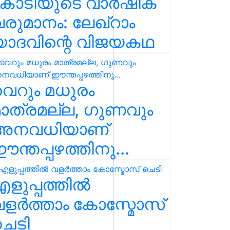
കോടിയുടെ വാർഷിക
രുമാനം: ലേഖ്‌റാം
യാദവിന്റെ വിജയകഥ
െറും മധുരം
ാത്രമല്ല, ഗുണവും
അനവധിയാണ്
ന്തപ്പഴത്തിനു...
ളുപ്പത്തിൽ
ളർത്താം കോസ്മോസ്
ചെടി