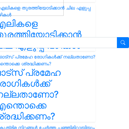
എലികളെ
ുരത്തിയോടിക്കാൻ
ില എളുപ്പ വഴികൾ
ഓട്സ് പ്രമേഹ
ോഗികൾക്ക്
നല്ലതാണോ?
ന്തൊക്കെ
്രദ്ധിക്കണം?