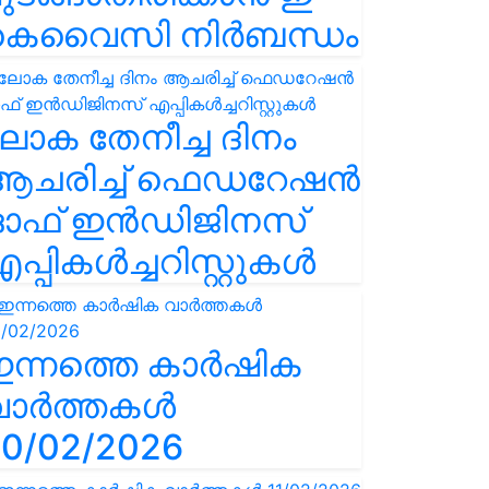
കെവൈസി നിർബന്ധം
ോക തേനീച്ച ദിനം
ആചരിച്ച് ഫെഡറേഷൻ
ഓഫ് ഇൻഡിജിനസ്
പ്പികൾച്ചറിസ്റ്റുകൾ
ഇന്നത്തെ കാർഷിക
വാർത്തകൾ
0/02/2026