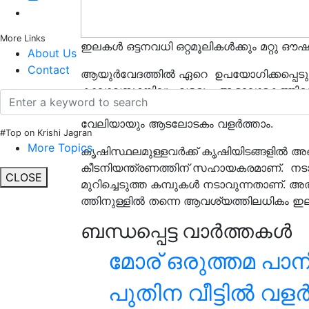
More Links
ഇലകള്‍ ഒട്ടനവധി ഒറ്റമൂലികള്‍ക്കും മറ്റു 
About Us
Contact
ആയുർ‌വേദത്തിൽ ഏറെ ഉപയോഗിക്കപ്പ
കാലാവസ്ഥയിലും വളരും.
ആടലോടക
ത്തിന്
ഔഷധസസ്യമെന്ന രീതിയില്‍ ഒന്നോ രണ്ടോ ചെ
വേലിയായും ആടലോടകം വളര്‍ത്താം.
#Top on Krishi Jagran
More Topics
കൃഷിസ്ഥലമുള്ളവര്‍ക്ക് കൃഷിയിടങ്ങളില്‍ അ
കീടനിയന്ത്രണത്തിന് സഹായകരമാണ്. നടാന്‍ 
CLOSE
മുറിച്ചെടുത്ത കമ്പുകള്‍ നടാവുന്നതാണ്. അല്
ത്തിനുള്ളില്‍ തന്നെ ആവശ്യത്തിലധികം ഇലക
ബന്ധപ്പെട്ട വാർത്തകൾ
മോര് ഒരുത്തമ പാ
പുതിന വീട്ടില്‍ വളര്