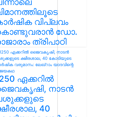
ിന്നാലെ
ിമാനത്തിലൂടെ
കാർഷിക വിപ്ലവം
കൊണ്ടുവരാൻ ഡോ.
ാജാരാം ത്രിപാഠി
250 ഏക്കറിൽ
ജൈവകൃഷി, നാടൻ
ശുക്കളുടെ
്ഷീരശാല, 40