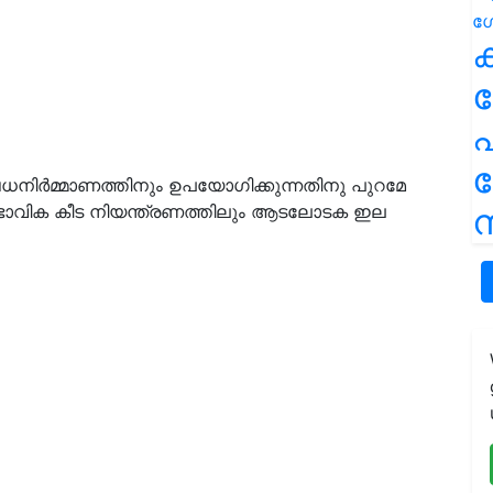
ക
പ
 ഔഷധനിര്‍മ്മാണത്തിനും ഉപയോഗിക്കുന്നതിനു പുറമേ
വാഭാവിക കീട നിയന്ത്രണത്തിലും ആടലോടക ഇല
ന