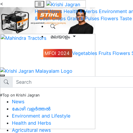
<
Home
News
Health & Herbs
Environment an
& Cash Crops
Grain & Pulses
Flowers
Taste
മലയാളം
MFOI 2024
Vegetables
Fruits
Flowers
#Top on Krishi Jagran
News
കോഴി വളർത്തൽ
Environment and Lifestyle
Health and Herbs
Agricultural news