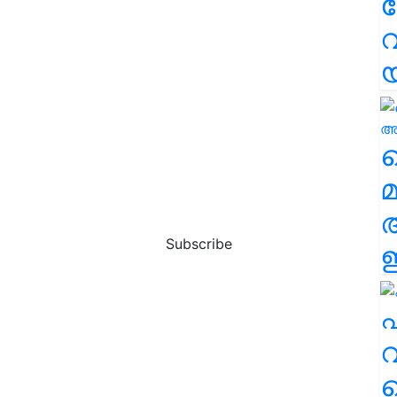
വ
വ
മ
Subscribe
ഈ
എ
വ