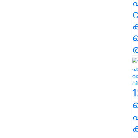
പ
വ
ര
1
പ
ക