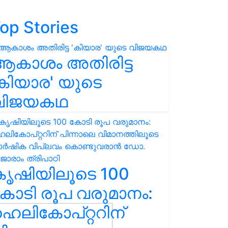
op Stories
ആകാശം അതിരിട്ട
കിയാര' യുടെ
വിജയകഥ
കൃഷിയിലൂടെ 100
ോടി രൂപ വരുമാനം:
െലികോപ്റ്ററിന്