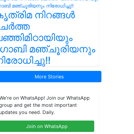
ൃത്രിമ നിറങ്ങൾ
ചേർത്ത
ഞ്ഞിമിഠായിയും
ഗോബി മഞ്ചൂരിയനും
ിരോധിച്ചു!!
More Stories
We're on WhatsApp! Join our WhatsApp
group and get the most important
updates you need. Daily.
Join on WhatsApp