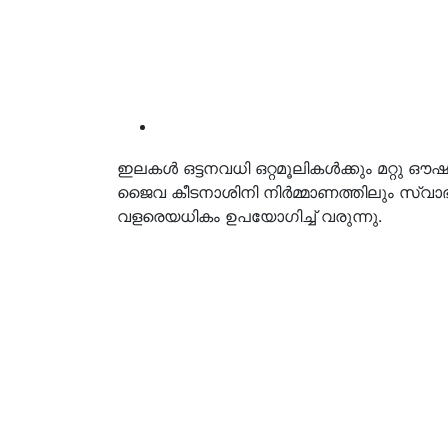
ഇലകള്‍ ഒട്ടനവധി ഒറ്റമൂലികള്‍ക്കും മറ്റു
ജൈവ കീടനാശിനി നിര്‍മ്മാണത്തിലും സ്
വളരെയധികം ഉപയോഗിച്ച് വരുന്നു.