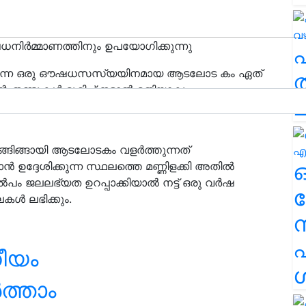
ഔഷധനിര്‍മ്മാണത്തിനും ഉപയോഗിക്കുന്നു
െടുന്ന ഒരു ഔഷധസസ്യയിനമായ ആടലോട കം
ഏത്
ത
റെ തണ്ടുകള്‍ മുറിച്ച് നട്ടാല്‍ മതിയാകും.
ച
ടി വീടുകളില്‍ നടുന്നതിന് ഉപരി അതിര്‍ത്തികളില്‍
ങ്ങിങ്ങായി ആടലോടകം വളര്‍ത്തുന്നത്
ഉദ്ദേശിക്കുന്ന സ്ഥലത്തെ മണ്ണിളക്കി അതില്‍
‍പം ജലലഭ്യത ഉറപ്പാക്കിയാല്‍ നട്ട് ഒരു വര്‍ഷ
ര
ള്‍ ലഭിക്കും.
എ
നീയം
ശ
‍ത്താം