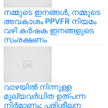
നമ്മുടെ ഇനങ്ങൾ, നമ്മുടെ
അവകാശം PPVFR നിയമം
വഴി കർഷക ഇനങ്ങളുടെ
സംരക്ഷണം
വാഴയിൽ നിന്നുള്ള
മൂല്യവർധിത ഉത്പന്ന
നിർമാണം: പരിശീലന