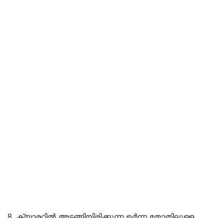
8. ക്യാരറ്റിൽ അടങ്ങിയിരിക്കുന്ന ഉർന്ന തോതിലുള്ള