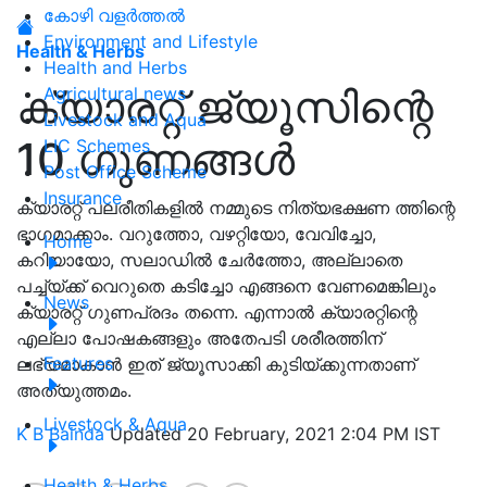
കോഴി വളർത്തൽ
Environment and Lifestyle
Health & Herbs
Health and Herbs
ക്യാരറ്റ്‌ ജ്യൂസിന്റെ
Agricultural news
Livestock and Aqua
10 ഗുണങ്ങൾ
LIC Schemes
Post Office Scheme
Insurance
ക്യാരറ്റ്‌ പലരീതികളിൽ നമ്മുടെ നിത്യഭക്ഷണ ത്തിന്റെ
ഭാഗമാക്കാം. വറുത്തോ, വഴറ്റിയോ, വേവിച്ചോ,
Home
കറിയായോ, സലാഡിൽ ചേർത്തോ, അല്ലാതെ
പച്ച്യ്ക്ക്‌ വെറുതെ കടിച്ചോ എങ്ങനെ വേണമെങ്കിലും
News
ക്യാരറ്റ്‌ ഗുണപ്രദം തന്നെ. എന്നാൽ ക്യാരറ്റിന്റെ
എല്ലാ പോഷകങ്ങളും അതേപടി ശരീരത്തിന്
Features
ലഭ്യമാകാൻ ഇത്‌ ജ്യൂസാക്കി കുടിയ്ക്കുന്നതാണ്‌
അത്യുത്തമം.
Livestock & Aqua
K B Bainda
Updated 20 February, 2021 2:04 PM IST
Health & Herbs