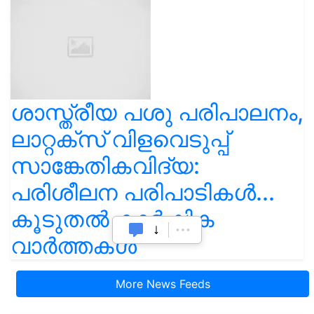
ശാസ്ത്രീയ പശു പരിപാലനം,
ലാറ്റക്സ് വിളവെടുപ്പ്
സാങ്കേതികവിദ്യ:
പരിശീലന പരിപാടികൾ...
കൂടുതൽ കാർഷിക
വാർത്തകൾ
More News Feeds