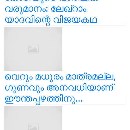
വരുമാനം: ലേഖ്‌റാം
യാദവിന്റെ വിജയകഥ
വെറും മധുരം മാത്രമല്ല,
ഗുണവും അനവധിയാണ്
ഈന്തപ്പഴത്തിനു...