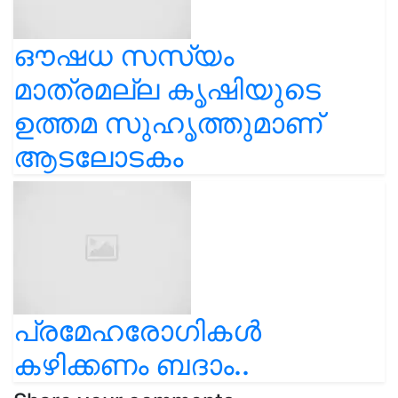
ഔഷധ സസ്യം
മാത്രമല്ല കൃഷിയുടെ
ഉത്തമ സുഹൃത്തുമാണ്
ആടലോടകം
പ്രമേഹരോഗികൾ
കഴിക്കണം ബദാം..