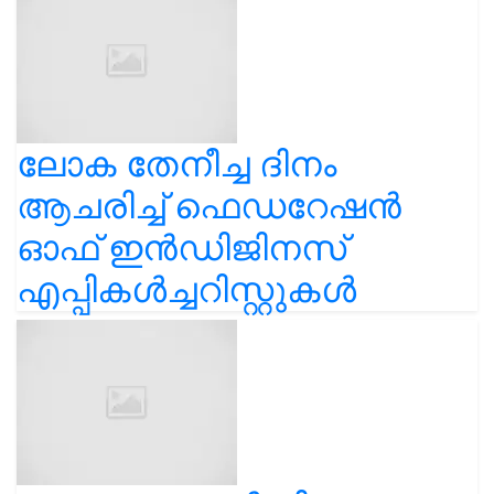
ലോക തേനീച്ച ദിനം
ആചരിച്ച് ഫെഡറേഷൻ
ഓഫ് ഇൻഡിജിനസ്
എപ്പികൾച്ചറിസ്റ്റുകൾ