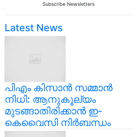
Subscribe Newsletters
Latest News
പിഎം കിസാൻ സമ്മാൻ
നിധി: ആനുകൂല്യം
മുടങ്ങാതിരിക്കാൻ ഇ-
കെവൈസി നിർബന്ധം