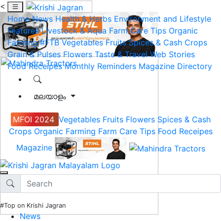
<
Home
News
Health & Herbs
Environment and Lifestyle
Features
Livestock & Aqua
Farm Care Tips
Organic
Farming
#FTB
Vegetables
Fruits
Spices & Cash Crops
Grain & Pulses
Flowers
Taste & Travel
Web Stories
Food Receipes
Monthly Reminders
Magazine
Directory
മലയാളം
MFOI 2024
Vegetables
Fruits
Flowers
Spices & Cash
Crops
Organic Farming
Farm Care Tips
Food Receipes
Magazine
#Top on Krishi Jagran
News