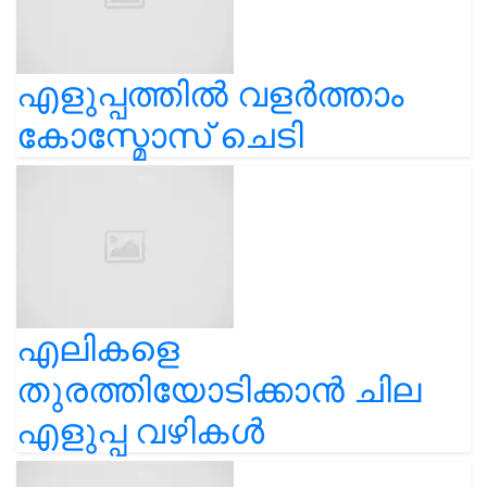
എളുപ്പത്തിൽ വളർത്താം
കോസ്മോസ് ചെടി
എലികളെ
തുരത്തിയോടിക്കാൻ ചില
എളുപ്പ വഴികൾ