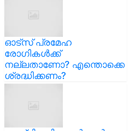
ഓട്സ് പ്രമേഹ
രോഗികൾക്ക്
നല്ലതാണോ? എന്തൊക്കെ
ശ്രദ്ധിക്കണം?