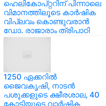
ഹെലികോപ്റ്ററിന് പിന്നാലെ
വിമാനത്തിലൂടെ കാർഷിക
വിപ്ലവം കൊണ്ടുവരാൻ
ഡോ. രാജാരാം ത്രിപാഠി
1250 ഏക്കറിൽ
ജൈവകൃഷി, നാടൻ
പശുക്കളുടെ ക്ഷീരശാല, 40
കോടിയുടെ വാർഷിക