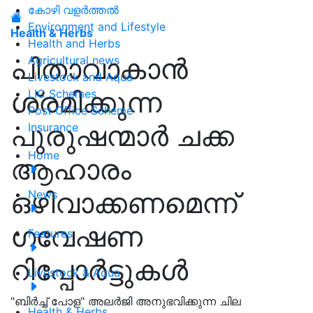
കോഴി വളർത്തൽ
Environment and Lifestyle
Health & Herbs
Health and Herbs
പിതാവാകാൻ
Agricultural news
Livestock and Aqua
ശ്രമിക്കുന്ന
LIC Schemes
Post Office Scheme
പുരുഷന്മാർ ചക്ക
Insurance
Home
ആഹാരം
ഒഴിവാക്കണമെന്ന്
News
ഗവേഷണ
Features
റിപ്പോർട്ടുകൾ
Livestock & Aqua
"ബിർച്ച് പോള" അലർജി അനുഭവിക്കുന്ന ചില
Health & Herbs