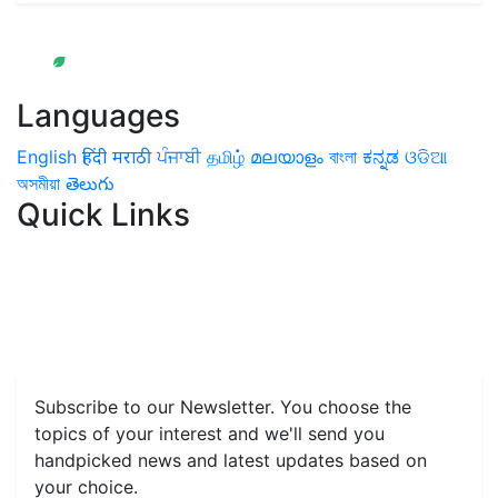
Languages
English
हिंदी
मराठी
ਪੰਜਾਬੀ
தமிழ்
മലയാളം
বাংলা
ಕನ್ನಡ
ଓଡିଆ
অসমীয়া
తెలుగు
Quick Links
Home
News
Health & Herbs
Environment and Lifestyle
Features
Livestock & Aqua
Farm Care Tips
Organic
Farming
#FTB
Vegetables
Fruits
Spices & Cash Crops
Grain & Pulses
Flowers
Taste & Travel
Food Receipes
Monthly Reminders
Subscribe to our Newsletter. You choose the
topics of your interest and we'll send you
handpicked news and latest updates based on
your choice.