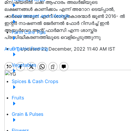
മനുഷ്യരിൽ ചക്ക ആഹാരം അലർജിയുടെ
ലക്ഷണങ്ങൾ കാണിക്കാം എന്ന് അറോറ ടെയ്പ്പാൽ,
Environment and Lifestyle
പാർലെ അമൃത എന്നീ ശാസ്ത്രകാരന്മാർ ജൂൺ 2016- ൽ
ഇന്റർ നാഷണൽ ജേർണൽ ഫോർ റിസർച്ച് ഇൻ
ആയുർവേദ ആന്റ് ഫാർമസി എന്ന ശാസ്ത്ര
Farm Care Tips
പ്രസിദ്ധീകരണത്തിലൂടെ വെളിപ്പെടുത്തുന്നു
Organic Farming
Arun T
Updated 22 December, 2022 11:40 AM IST
Vegetables
Spices & Cash Crops
Fruits
Grain & Pulses
Flowers