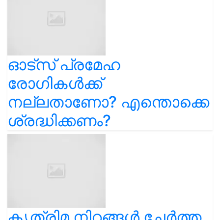
ഓട്സ് പ്രമേഹ
രോഗികൾക്ക്
നല്ലതാണോ? എന്തൊക്കെ
ശ്രദ്ധിക്കണം?
കൃത്രിമ നിറങ്ങൾ ചേർത്ത