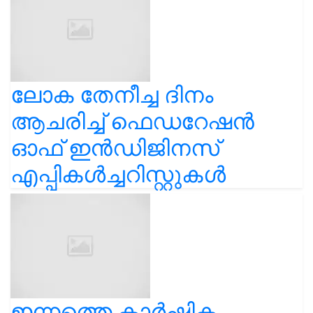
ലോക തേനീച്ച ദിനം
ആചരിച്ച് ഫെഡറേഷൻ
ഓഫ് ഇൻഡിജിനസ്
എപ്പികൾച്ചറിസ്റ്റുകൾ
ഇന്നത്തെ കാർഷിക