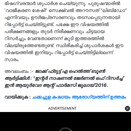
ഭിഷഗ്വരന്മാർ ശുപാർശ ചെയ്യുന്നു. പുരുഷന്മാരിൽ
'വാജീകരണ ശേഷി" സെക്ഷ്വൽ അറൗസത് "ലിബിഡോ"
എന്നിവയും ഊർജപ്രസരണവും തടസപ്പെടുന്നതായി
റിപ്പോർട്ട് ചെയ്തിട്ടുണ്ട്. പക്ഷേ ഈ വിഷയത്തിൽ
പരീക്ഷണങ്ങളും തുടർ നിരീക്ഷണവും ചിട്ടയായ
റിസർച്ചും വേണ്ടതാണെന്ന് കൂടി ഇത്തരത്തിൽ
വിലയിരുത്തേണ്ടതുണ്ട്. സ്ഥിരീകരിച്ച് ശുപാർശകൾ ഈ
വിഷയത്തിൽ ഇനിയും റിപ്പോർട്ട് ചെയ്തിട്ടില്ലെന്ന്
സാരം.
അവലംബം :-
ജാക്ക് ഫ്രൂട്ട് എ ഹെൽത്ത് ബൂൺ
ആർട്ടിക്കിൾ : "ഇന്റർ നാഷണൽ ജേർണൽ ഒഫ് റിസർച്ച്
ഇൻ ആയുർവേദ ആന്റ് ഫാർമസി ജൂലായ് 2016.
വായിക്കുക :
ചക്കച്ചുള കഷായം ആരോഗ്യത്തിന് ഉത്തമം
ADVERTISEMENT