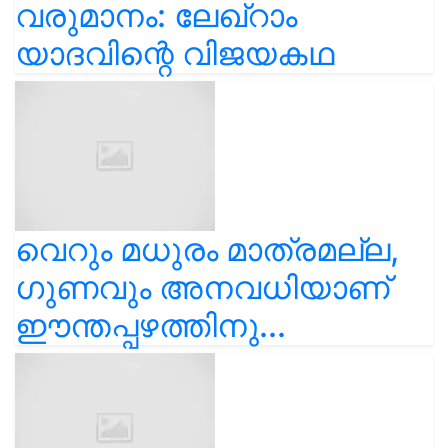
വരുമാനം: ലേഖ്‌റാം
യാദവിന്റെ വിജയകഥ
വെറും മധുരം മാത്രമല്ല,
ഗുണവും അനവധിയാണ്
ഈന്തപ്പഴത്തിനു...