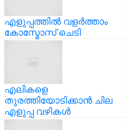
എളുപ്പത്തിൽ വളർത്താം
കോസ്മോസ് ചെടി
എലികളെ
തുരത്തിയോടിക്കാൻ ചില
എളുപ്പ വഴികൾ