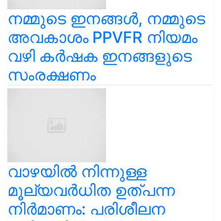
നമ്മുടെ ഇനങ്ങൾ, നമ്മുടെ
അവകാശം PPVFR നിയമം
വഴി കർഷക ഇനങ്ങളുടെ
സംരക്ഷണം
വാഴയിൽ നിന്നുള്ള
മൂല്യവർധിത ഉത്പന്ന
നിർമാണം: പരിശീലന