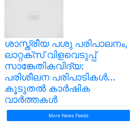
ശാസ്ത്രീയ പശു പരിപാലനം,
ലാറ്റക്സ് വിളവെടുപ്പ്
സാങ്കേതികവിദ്യ:
പരിശീലന പരിപാടികൾ...
കൂടുതൽ കാർഷിക
വാർത്തകൾ
More News Feeds