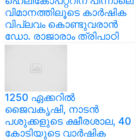
ഹെലികോപ്റ്ററിന് പിന്നാലെ
വിമാനത്തിലൂടെ കാർഷിക
വിപ്ലവം കൊണ്ടുവരാൻ
ഡോ. രാജാരാം ത്രിപാഠി
1250 ഏക്കറിൽ
ജൈവകൃഷി, നാടൻ
പശുക്കളുടെ ക്ഷീരശാല, 40
കോടിയുടെ വാർഷിക