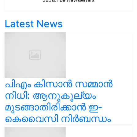
Subscribe Newsletters
Latest News
പിഎം കിസാൻ സമ്മാൻ
നിധി: ആനുകൂല്യം
മുടങ്ങാതിരിക്കാൻ ഇ-
കെവൈസി നിർബന്ധം