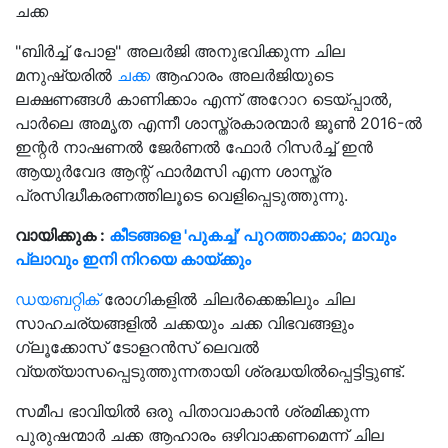
ചക്ക
"ബിർച്ച് പോള" അലർജി അനുഭവിക്കുന്ന ചില
മനുഷ്യരിൽ
ചക്ക
ആഹാരം അലർജിയുടെ
ലക്ഷണങ്ങൾ കാണിക്കാം എന്ന് അറോറ ടെയ്പ്പാൽ,
പാർലെ അമൃത എന്നീ ശാസ്ത്രകാരന്മാർ ജൂൺ 2016-ൽ
ഇന്റർ നാഷണൽ ജേർണൽ ഫോർ റിസർച്ച് ഇൻ
ആയുർവേദ ആന്റ് ഫാർമസി എന്ന ശാസ്ത്ര
പ്രസിദ്ധീകരണത്തിലൂടെ വെളിപ്പെടുത്തുന്നു.
വായിക്കുക :
കീടങ്ങളെ 'പുകച്ച്' പുറത്താക്കാം; മാവും
പ്ലാവും ഇനി നിറയെ കായ്ക്കും
ഡയബറ്റിക്
രോഗികളിൽ ചിലർക്കെങ്കിലും ചില
സാഹചര്യങ്ങളിൽ ചക്കയും ചക്ക വിഭവങ്ങളും
ഗ്ലൂക്കോസ് ടോളറൻസ് ലെവൽ
വ്യത്യാസപ്പെടുത്തുന്നതായി ശ്രദ്ധയിൽപ്പെട്ടിട്ടുണ്ട്.
സമീപ ഭാവിയിൽ ഒരു പിതാവാകാൻ ശ്രമിക്കുന്ന
പുരുഷന്മാർ ചക്ക ആഹാരം ഒഴിവാക്കണമെന്ന് ചില