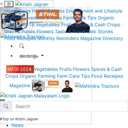
<
Home
News
Health & Herbs
Environment and Lifestyle
Features
Livestock & Aqua
Farm Care Tips
Organic
Farming
#FTB
Vegetables
Fruits
Spices & Cash Crops
Grain & Pulses
Flowers
Taste & Travel
Web Stories
Food Receipes
Monthly Reminders
Magazine
Directory
മലയാളം
MFOI 2024
Vegetables
Fruits
Flowers
Spices & Cash
Crops
Organic Farming
Farm Care Tips
Food Receipes
Magazine
#Top on Krishi Jagran
News