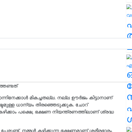
ത
ച
ര
തേണ്ടത്
ന്നിനേക്കാൾ മികച്ചതല്ല. നല്ല ഊർജം കിട്ടാനാണ്
്ടമുള്ള ധാന്യം തിരഞ്ഞെടുക്കുക. ചോറ്
എ
കഴിക്കാം പക്ഷെ, ഭക്ഷണ നിയന്ത്രണത്തിലാണ് ശ്രദ്ധ
ശ
 പേരുണ്ട്. നമ്മൾ കഴിക്കുന്ന ഭക്ഷണമാണ് ശരീരഭാരം