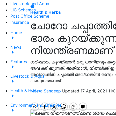
Livestock and Aqua
LIC Schemes
Health & Herbs
Post Office Scheme
ചോറോ ചപ്പാത്ത
Insurance
Home
ഭാരം കുറയ്ക്കുന്
നിയന്ത്രണമാണ്
News
Features
ശരീരഭാരം കുറയ്ക്കാൻ ഒരു ധാന്യവും മറ്റൊ
അവ കഴിക്കുന്നത്. അതിനാൽ, നിങ്ങൾക്ക് ഇഷ
അല്ലെങ്കിൽ ചപ്പാത്തി അല്ലെങ്കിൽ രണ്ടും 
Livestock & Aqua
ചെലുത്തേണ്ടത്.
Health & Herbs
Meera Sandeep
Updated 17 April, 2021 11:
Environment and Lifestyle