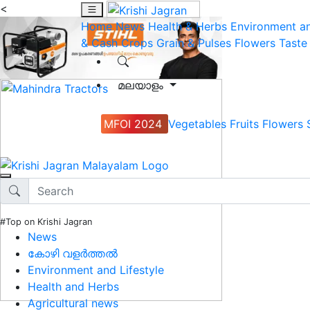
<
Home
News
Health & Herbs
Environment an
& Cash Crops
Grain & Pulses
Flowers
Taste
മലയാളം
MFOI 2024
Vegetables
Fruits
Flowers
#Top on Krishi Jagran
News
കോഴി വളർത്തൽ
Environment and Lifestyle
Health and Herbs
Agricultural news