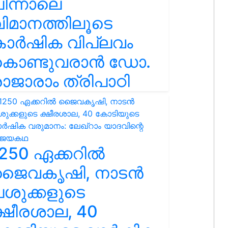
ിന്നാലെ
ിമാനത്തിലൂടെ
കാർഷിക വിപ്ലവം
കൊണ്ടുവരാൻ ഡോ.
ാജാരാം ത്രിപാഠി
250 ഏക്കറിൽ
ജൈവകൃഷി, നാടൻ
ശുക്കളുടെ
്ഷീരശാല, 40