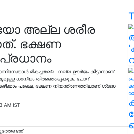
T
ിയോ അല്ല ശരീര
നത്. ഭക്ഷണ
'
 പ്രധാനം
ന്നിനേക്കാൾ മികച്ചതല്ല. നല്ല ഊർജം കിട്ടാനാണ്
്ടമുള്ള ധാന്യം തിരഞ്ഞെടുക്കുക. ചോറ്
കഴിക്കാം പക്ഷെ, ഭക്ഷണ നിയന്ത്രണത്തിലാണ് ശ്രദ്ധ
03 AM IST
ക
ഹ