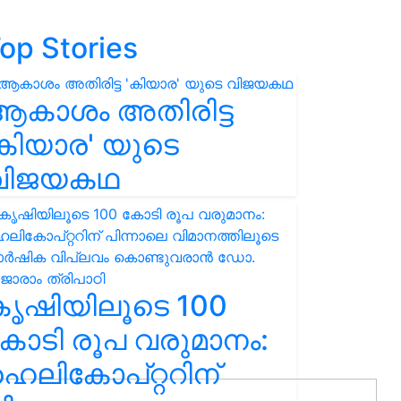
op Stories
ആകാശം അതിരിട്ട
കിയാര' യുടെ
വിജയകഥ
കൃഷിയിലൂടെ 100
ോടി രൂപ വരുമാനം:
െലികോപ്റ്ററിന്