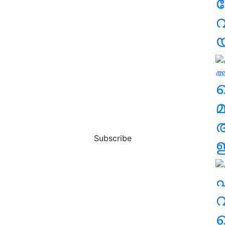
വ
വ
മ
Subscribe
ഈ
എ
വ