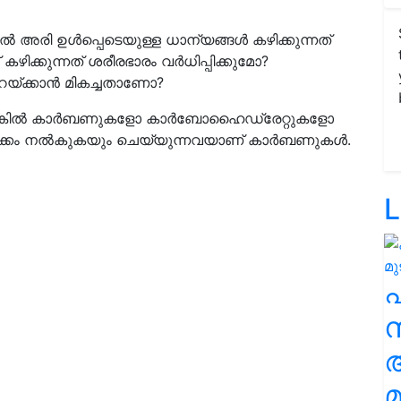
ൽ അരി ഉൾപ്പെടെയുള്ള ധാന്യങ്ങൾ കഴിക്കുന്നത്
് കഴിക്കുന്നത് ശരീരഭാരം വർധിപ്പിക്കുമോ?
റയ്ക്കാൻ മികച്ചതാണോ?
ലാണെങ്കിൽ കാർബണുകളോ കാർബോഹൈഡ്രേറ്റുകളോ
ഉറക്കം നൽകുകയും ചെയ്യുന്നവയാണ് കാർബണുകൾ.
L
സ
മ