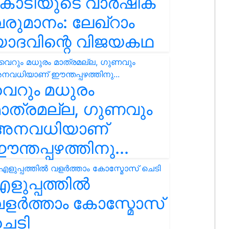
കോടിയുടെ വാർഷിക
രുമാനം: ലേഖ്‌റാം
യാദവിന്റെ വിജയകഥ
െറും മധുരം
ാത്രമല്ല, ഗുണവും
അനവധിയാണ്
ന്തപ്പഴത്തിനു...
ളുപ്പത്തിൽ
ളർത്താം കോസ്മോസ്
ചെടി