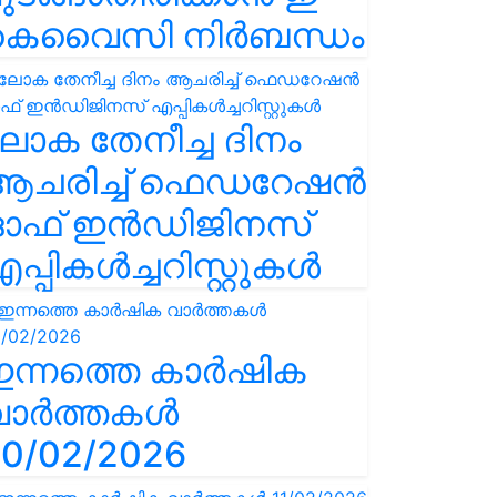
കെവൈസി നിർബന്ധം
ോക തേനീച്ച ദിനം
ആചരിച്ച് ഫെഡറേഷൻ
ഓഫ് ഇൻഡിജിനസ്
പ്പികൾച്ചറിസ്റ്റുകൾ
ഇന്നത്തെ കാർഷിക
വാർത്തകൾ
0/02/2026