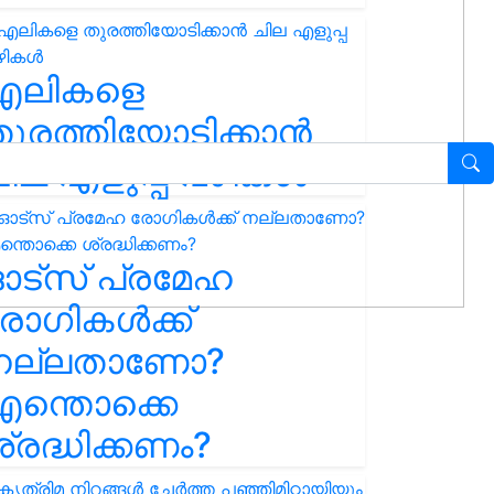
എലികളെ
ുരത്തിയോടിക്കാൻ
ില എളുപ്പ വഴികൾ
ഓട്സ് പ്രമേഹ
ോഗികൾക്ക്
നല്ലതാണോ?
ന്തൊക്കെ
്രദ്ധിക്കണം?