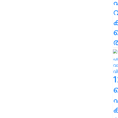
പ
വ
ര
1
പ
ക