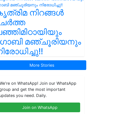
ൃത്രിമ നിറങ്ങൾ
ചേർത്ത
ഞ്ഞിമിഠായിയും
ഗോബി മഞ്ചൂരിയനും
ിരോധിച്ചു!!
More Stories
We're on WhatsApp! Join our WhatsApp
group and get the most important
updates you need. Daily.
Join on WhatsApp