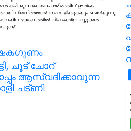
നമ്മൾ കഴിക്കുന്ന ഭക്ഷണം ശരീരത്തിന് ഊർജം
ക
യി നിലനിർത്താൻ സഹായിക്കുകയും ചെയ്യുന്നു.
നംദിന ഭക്ഷണത്തിൽ ചില ഭക്ഷ്യവസ്തുക്കൾ
റുണ്ട്.
പ
ോഷകഗുണം
ന
ി, ചൂട് ചോറ്
പ്പം ആസ്വദിക്കാവുന്ന
ാളി ചട്ണി