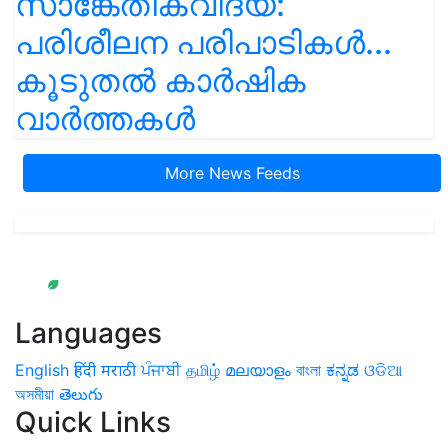
സാങ്കേതികവിദ്യ:
പരിശീലന പരിപാടികൾ...
കൂടുതൽ കാർഷിക
വാർത്തകൾ
More News Feeds
Languages
English
हिंदी
मराठी
ਪੰਜਾਬੀ
தமிழ்
മലയാളം
বাংলা
ಕನ್ನಡ
ଓଡିଆ
অসমীয়া
తెలుగు
Quick Links