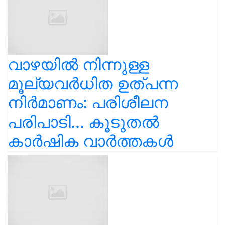
വാഴയിൽ നിന്നുള്ള
മൂല്യവർധിത ഉത്പന്ന
നിർമാണം: പരിശീലന
പരിപാടി... കൂടുതൽ
കാർഷിക വാർത്തകൾ