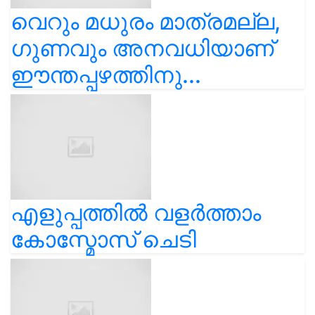
വെറും മധുരം മാത്രമല്ല,
ഗുണവും അനവധിയാണ്
ഈന്തപ്പഴത്തിനു...
എളുപ്പത്തിൽ വളർത്താം
കോസ്മോസ് ചെടി