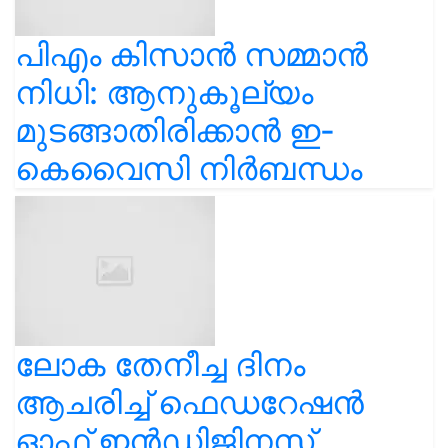
പിഎം കിസാൻ സമ്മാൻ
നിധി: ആനുകൂല്യം
മുടങ്ങാതിരിക്കാൻ ഇ-
കെവൈസി നിർബന്ധം
ലോക തേനീച്ച ദിനം
ആചരിച്ച് ഫെഡറേഷൻ
ഓഫ് ഇൻഡിജിനസ്