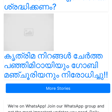
ശ്രദ്ധിക്കണം?
കൃത്രിമ നിറങ്ങൾ ചേർത്ത
പഞ്ഞിമിഠായിയും ഗോബി
മഞ്ചൂരിയനും നിരോധിച്ചു!!
More Stories
We're on WhatsApp! Join our WhatsApp group and