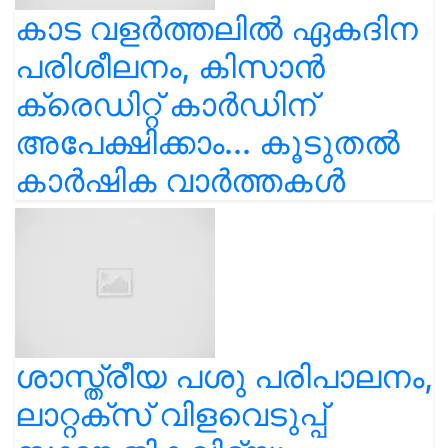
കാട വളര്‍ത്തലിൽ ഏകദിന
പരിശീലനം, കിസാൻ
ക്രെഡിറ്റ് കാർഡിന്
അപേക്ഷിക്കാം... കൂടുതൽ
കാർഷിക വാർത്തകൾ
ശാസ്ത്രീയ പശു പരിപാലനം,
ലാറ്റക്സ് വിളവെടുപ്പ്