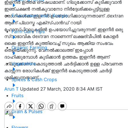
ഇളനീർ ഉത്തമ ഔഷധമാണ്. ഗ്ലൂക്കോസ് കുടിക്കുവാൻ
ഇഞ്ചക്ഷൻ നൽകുവാനോ നിർദ്ദേശിക്കപ്പെട്ടിട്ടുള്ള
Environment and Lifestyle
രോഗികൾക്ക് ഇളനീർ ഉപയോഗിക്കാവുന്നതാണ് .dextran
ആണ് പ്ലാസ്മ എക്സ്പാൻഡ് റായി
ഹോസ്പിറ്റലുകളിൽ ഉപയോഗിച്ചുവരുന്നത് .ഇളനീർ ഒരു
Farm Care Tips
സ്വാഭാവിക dextran നാണെന്ന് ലക്ഷദ്വീപിൽ കോളർ
ഒക്കെ ഇളനീർ കുത്തിവെച്ച് സുഖം ആക്കിയ സംഭവം
Organic Farming
തെളിയിക്കുന്നു. വേനൽക്കാലത്ത് ഇപ്പോൾ
ദാഹിക്കുമ്പോൾ കുടിക്കാൻ ഉത്തമം ഇളനീർ ആണ്
Vegetables
.ഗ്ലൂക്കോസ് കൊടുത്താൽ ഛർദ്ദിക്കാൻ ഉള്ള പ്രവണത
കാട്ടുന്ന രോഗികൾക്ക് ഇളനീർ കൊടുത്താൽ ഛർദ്ദി
ശമിക്കുന്നതാണ്.
Spices & Cash Crops
Arun T
Updated 27 March, 2020 8:34 AM IST
Fruits
Grain & Pulses
Flowers