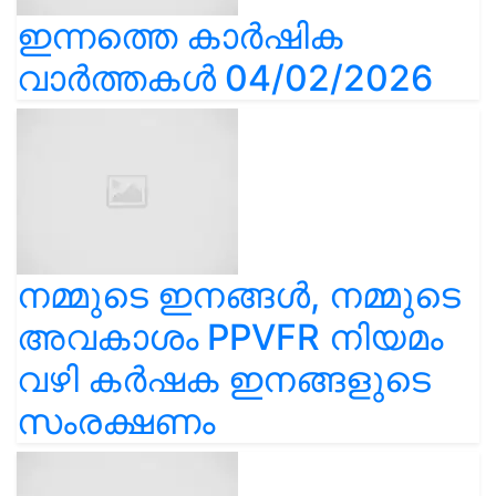
ഇന്നത്തെ കാർഷിക
വാർത്തകൾ 04/02/2026
നമ്മുടെ ഇനങ്ങൾ, നമ്മുടെ
അവകാശം PPVFR നിയമം
വഴി കർഷക ഇനങ്ങളുടെ
സംരക്ഷണം