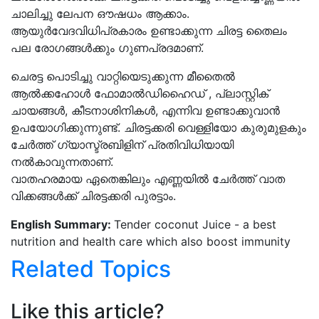
ചാലിച്ചു ലേപന ഔഷധം ആക്കാം.
ആയുർവേദവിധിപ്രകാരം ഉണ്ടാക്കുന്ന ചിരട്ട തൈലം
പല രോഗങ്ങൾക്കും ഗുണപ്രദമാണ്.
ചെരട്ട പൊടിച്ചു വാറ്റിയെടുക്കുന്ന മീതൈൽ
ആൽക്കഹോൾ ഫോമാൽഡിഹൈഡ് , പ്ലാസ്റ്റിക്
ചായങ്ങൾ, കീടനാശിനികൾ, എന്നിവ ഉണ്ടാക്കുവാൻ
ഉപയോഗിക്കുന്നുണ്ട്. ചിരട്ടക്കരി വെള്ളിയോ കുരുമുളകും
ചേർത്ത് ഗ്യാസ്ട്രബിളിന് പ്രതിവിധിയായി
നൽകാവുന്നതാണ്.
വാതഹരമായ ഏതെങ്കിലും എണ്ണയിൽ ചേർത്ത് വാത
വിക്കങ്ങൾക്ക് ചിരട്ടക്കരി പുരട്ടാം.
English Summary:
Tender coconut Juice - a best
nutrition and health care which also boost immunity
Related Topics
Like this article?