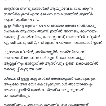
കണ്ണിലെ അസുഖങ്ങൾക്ക് ആയുർവേദം വിധിക്കുന്ന
ഇളനീർകുഴമ്പ് എന്ന ലേപന ഔഷധത്തിൽ ഇളനീർ
ആണ് മുഖ്യഘടകം.
ഇളനീരിന്റെ മൂത്ത സഹോദരനായ തേങ്ങ നല്ലൊരു
പോഷക ആഹാരം ആണ്. ഇതിൽ അന്നജം, മാംസ്യം,
കൊഴുപ്പ്, കാൽസ്യം, ഫോസ്ഫറസ്, നയാസീൻ, വിറ്റമിൻ
എ, ബീ വൺ, ബി 2, സി എന്നീ പോഷക ഘടകങ്ങൾ ഉണ്ട്.
കൂടാതെ ലിഗ്നിൻ, ഇൻവെസ്റ്റ്ൻ, ഓക്സിഡേസ്,
കാറ്റലേസ്, മോണിറ്റോൾ എന്നീ ദഹനാഗ്നികളും
ആല്ബുമിനും ടാർറ്റാറിക്ക് ആസിഡും ഉണ്ട്. കൊപ്രയിൽ
കൊഴുപ്പ് കൂടുതലാണ്.
ഗ്രഹണി ഉള്ള കുട്ടികൾക്ക് തേങ്ങാപ്പാൽ കൊടുക്കുക.
അപ്പമോ അട യോ കൊടുക്കുമ്പോൾ അതോടൊപ്പം
തേങ്ങാപ്പാലിൽ തേൻ ചേർത്ത് കൊടുക്കുന്നത്
നന്നായിരിക്കും.
തെങ്ങ് ഒരു പ്രത്യേക തരത്തിലുള്ള വൃക്ഷമാണ്.