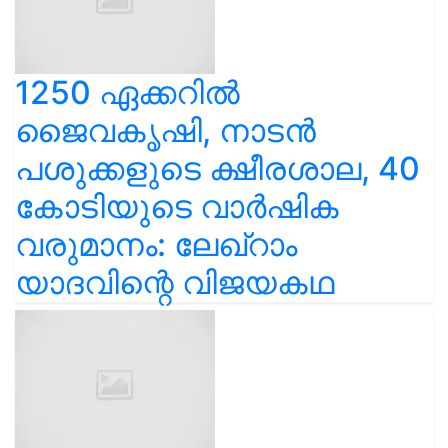
1250 ഏക്കറിൽ
ജൈവകൃഷി, നാടൻ
പശുക്കളുടെ ക്ഷീരശാല, 40
കോടിയുടെ വാർഷിക
വരുമാനം: ലേഖ്‌റാം
യാദവിന്റെ വിജയകഥ