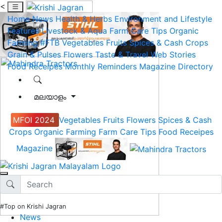
<
Home
News
Health & Herbs
Environment and Lifestyle
Features
Livestock & Aqua
Farm Care Tips
Organic
Farming
#FTB
Vegetables
Fruits
Spices & Cash Crops
Grain & Pulses
Flowers
Taste & Travel
Web Stories
Food Receipes
Monthly Reminders
Magazine
Directory
മലയാളം
MFOI 2024
Vegetables
Fruits
Flowers
Spices & Cash
Crops
Organic Farming
Farm Care Tips
Food Receipes
Magazine
#Top on Krishi Jagran
News