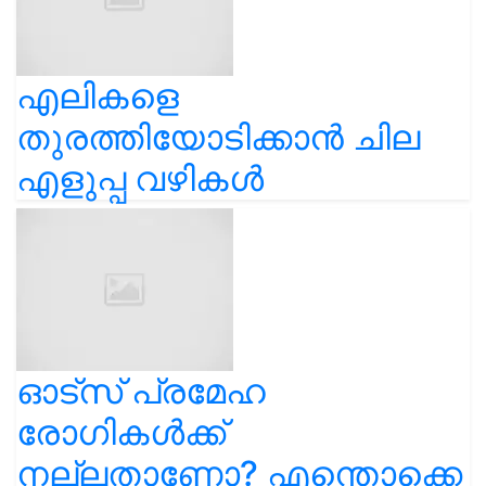
എലികളെ
തുരത്തിയോടിക്കാൻ ചില
എളുപ്പ വഴികൾ
ഓട്സ് പ്രമേഹ
രോഗികൾക്ക്
നല്ലതാണോ? എന്തൊക്കെ