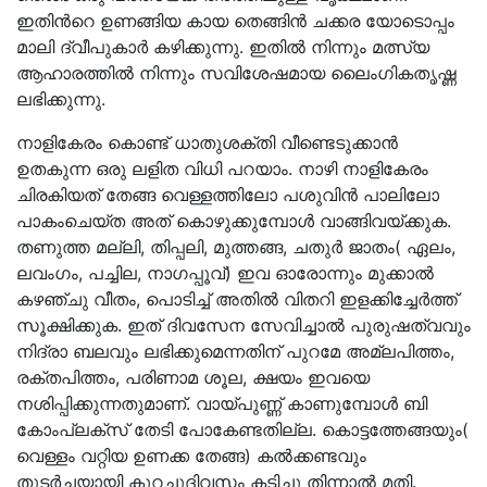
ഇതിൻറെ ഉണങ്ങിയ കായ തെങ്ങിൻ ചക്കര യോടൊപ്പം
മാലി ദ്വീപുകാർ കഴിക്കുന്നു. ഇതിൽ നിന്നും മത്സ്യ
ആഹാരത്തിൽ നിന്നും സവിശേഷമായ ലൈംഗികതൃഷ്ണ
ലഭിക്കുന്നു.
നാളികേരം കൊണ്ട് ധാതുശക്തി വീണ്ടെടുക്കാൻ
ഉതകുന്ന ഒരു ലളിത വിധി പറയാം. നാഴി നാളികേരം
ചിരകിയത് തേങ്ങ വെള്ളത്തിലോ പശുവിൻ പാലിലോ
പാകംചെയ്ത അത് കൊഴുക്കുമ്പോൾ വാങ്ങിവയ്ക്കുക.
തണുത്ത മല്ലി, തിപ്പലി, മുത്തങ്ങ, ചതുർ ജാതം( ഏലം,
ലവംഗം, പച്ചില, നാഗപ്പൂവ്) ഇവ ഓരോന്നും മുക്കാൽ
കഴഞ്ചു വീതം, പൊടിച്ച് അതിൽ വിതറി ഇളക്കിച്ചേർത്ത്
സൂക്ഷിക്കുക. ഇത് ദിവസേന സേവിച്ചാൽ പുരുഷത്വവും
നിദ്രാ ബലവും ലഭിക്കുമെന്നതിന് പുറമേ അമ്ലപിത്തം,
രക്തപിത്തം, പരിണാമ ശൂല, ക്ഷയം ഇവയെ
നശിപ്പിക്കുന്നതുമാണ്. വായ്പുണ്ണ് കാണുമ്പോൾ ബി
കോംപ്ലക്സ് തേടി പോകേണ്ടതില്ല. കൊട്ടത്തേങ്ങയും(
വെള്ളം വറ്റിയ ഉണക്ക തേങ്ങ) കൽക്കണ്ടവും
തുടർച്ചയായി കുറച്ചുദിവസം കടിച്ചു തിന്നാൽ മതി.