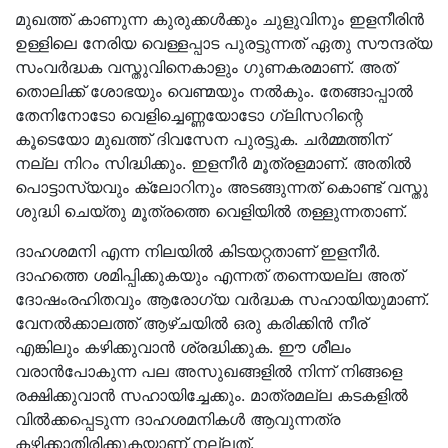
മുഖത്ത് കാണുന്ന കുരുക്കൾക്കും ചുളുവിനും ഇളനീരിൻ
ഉള്ളിലെ നേരിയ വെള്ളപ്പാട പുരട്ടുന്നത് ഏതു സൗന്ദര്യ
സംവർദ്ധക വസ്തുവിനെകാളും ഗുണകരമാണ്. അത്
തൊലിക്ക് ശോഭയും വെണ്മയും നൽകും. തേങ്ങാപ്പാൽ
തേനിനോടോ വെളിച്ചെണ്ണയോടോ ഗ്ലിസറിന്റെ
കൂടെയോ മുഖത്ത് ദിവസേന പുരട്ടുക. ചർമ്മത്തിന്
നല്ല നിറം സിദ്ധിക്കും. ഇളനീർ മൂത്രളമാണ്. അതിൽ
പൊട്ടാസ്യവും ക്ലോറിനും അടങ്ങുന്നത് കൊണ്ട് വസ്തു
ശുദ്ധി ചെയ്തു മൂത്രത്തെ വെളിയിൽ തള്ളുന്നതാണ്.
ദാഹശമനി എന്ന നിലയിൽ കിടയറ്റതാണ് ഇളനീർ.
ദാഹത്തെ ശമിപ്പിക്കുകയും എന്നത് തന്നെയല്ല അത്
ദോഷംരഹിതവും ആരോഗ്യ വർദ്ധക സഹായിയുമാണ്.
വേനൽക്കാലത്ത് ആഴ്ചയിൽ ഒരു കരിക്കിൻ നീര്
എങ്കിലും കഴിക്കുവാൻ ശ്രദ്ധിക്കുക. ഈ ശീലം
വരാൻപോകുന്ന പല അസുഖങ്ങളിൽ നിന്ന് നിങ്ങളെ
രക്ഷിക്കുവാൻ സഹായിച്ചേക്കും. മാത്രമല്ല കടകളിൽ
വിൽക്കപ്പെടുന്ന ദാഹശമനികൾ ആവുന്നത്ര
കഴിക്കാതിരിക്കുകയാണ് നല്ലത്.