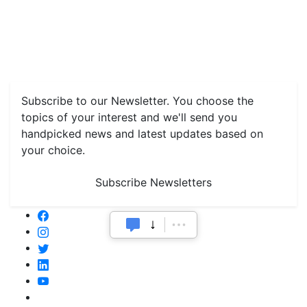
Home
News
Health & Herbs
Environment and Lifestyle
Features
Livestock & Aqua
Farm Care Tips
Organic
Farming
#FTB
Vegetables
Fruits
Spices & Cash Crops
Grain & Pulses
Flowers
Taste & Travel
Food Receipes
Monthly Reminders
Subscribe to our Newsletter. You choose the
topics of your interest and we'll send you
handpicked news and latest updates based on
your choice.
Subscribe Newsletters