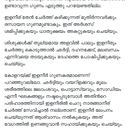
ഉണ്ടാവുന്ന ഗുണം എടുത്തു പറയേണ്ടതില്ല.
ഇളനീര് തേൻ ചേർത്ത് കഴിക്കുന്നത് മുതിർന്നവർക്കും
രസായന ഗുണമുണ്ടാകും. ഇത് അർശസ്
ശമിപ്പിക്കുകയും ധാതുക്ഷയം അകറ്റുകയും ചെയ്യും.
ശിശുക്കൾക്ക് തുല്യമായ അളവിൽ പാലും ഇളനീരും
ചേർത്തു കൊടുത്താൽ ഛർദ്ദി, ദഹനക്കേട്, മലബന്ധം
എന്നിവയെ തടയുകയും ദേഹത്തെ പോഷിപ്പിക്കുകയും
ചെയ്യും.
കോളറയ്ക്ക് ഇളനീർ ഗുണകരമാണെന്ന്
പറഞ്ഞുവല്ലോ. ഛർദ്ദിയും വയറിളക്കവും മൂലം
ശരീരത്തിലെ ജലാംശവും, പൊട്ടാസ്യവും, സോഡിയം
എന്നീ ഘടകങ്ങളും നഷ്ടപ്പെടുമ്പോൾ അതിൻറെ
പരിഹാരത്തിനായി ഇളനീരിൽ ചെറു നാരങ്ങാനീര്
ചേർത്ത് സേവിച്ചാൽ നല്ലതാണ്. ഇളനീർ ലേപനം
ചെയ്യുന്നത് ആശ്വാസം നൽകുകയും അത്
വേഗത്തിൽ ഉണങ്ങുവാൻ സഹായിക്കുകയും ചെയ്യും.