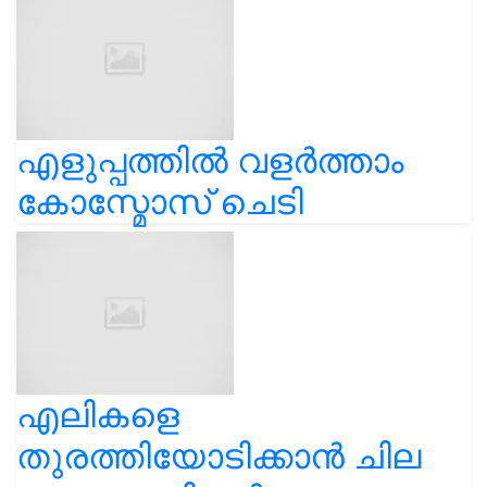
എളുപ്പത്തിൽ വളർത്താം
കോസ്മോസ് ചെടി
എലികളെ
തുരത്തിയോടിക്കാൻ ചില