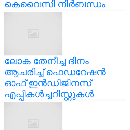
കെവൈസി നിർബന്ധം
ലോക തേനീച്ച ദിനം
ആചരിച്ച് ഫെഡറേഷൻ
ഓഫ് ഇൻഡിജിനസ്
എപ്പികൾച്ചറിസ്റ്റുകൾ