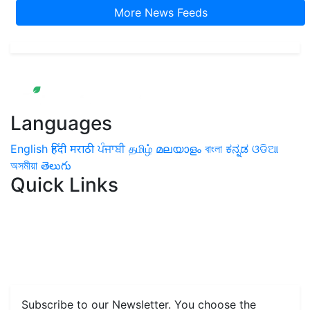
More News Feeds
Languages
English
हिंदी
मराठी
ਪੰਜਾਬੀ
தமிழ்
മലയാളം
বাংলা
ಕನ್ನಡ
ଓଡିଆ
অসমীয়া
తెలుగు
Quick Links
Home
News
Health & Herbs
Environment and Lifestyle
Features
Livestock & Aqua
Farm Care Tips
Organic
Farming
#FTB
Vegetables
Fruits
Spices & Cash Crops
Grain & Pulses
Flowers
Taste & Travel
Food Receipes
Monthly Reminders
Subscribe to our Newsletter. You choose the