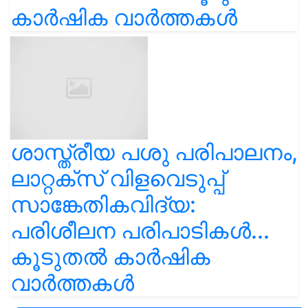
കാർഷിക വാർത്തകൾ
ശാസ്ത്രീയ പശു പരിപാലനം,
ലാറ്റക്സ് വിളവെടുപ്പ്
സാങ്കേതികവിദ്യ:
പരിശീലന പരിപാടികൾ...
കൂടുതൽ കാർഷിക
വാർത്തകൾ