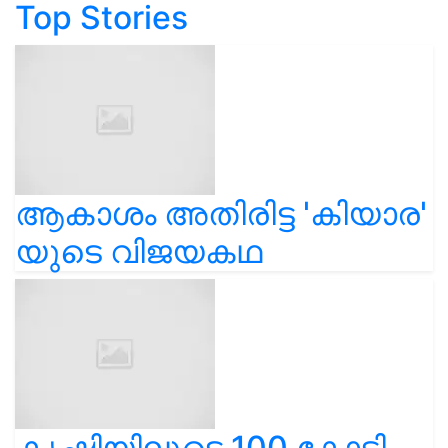
Top Stories
ആകാശം അതിരിട്ട 'കിയാര'
യുടെ വിജയകഥ
കൃഷിയിലൂടെ 100 കോടി