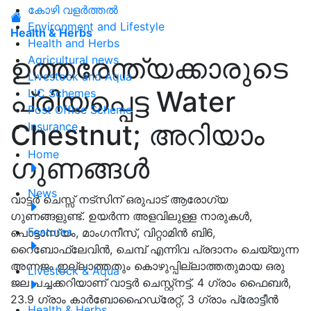
കോഴി വളർത്തൽ
Environment and Lifestyle
Health & Herbs
Health and Herbs
ഉത്തരേന്ത്യക്കാരുടെ
Agricultural news
Livestock and Aqua
പ്രിയപ്പെട്ട Water
LIC Schemes
Post Office Scheme
Chestnut; അറിയാം
Insurance
Home
ഗുണങ്ങൾ
News
വാട്ടർ ചെസ്സ് നട്സിന് ഒരുപാട് ആരോഗ്യ
ഗുണങ്ങളുണ്ട്. ഉയർന്ന അളവിലുള്ള നാരുകൾ,
Features
പൊട്ടാസ്യം, മാംഗനീസ്, വിറ്റാമിൻ ബി6,
റൈബോഫ്ലേവിൻ, ചെമ്പ് എന്നിവ പ്രദാനം ചെയ്യുന്ന
അന്നജം ഇല്ലാത്തതും കൊഴുപ്പില്ലാത്തതുമായ ഒരു
Livestock & Aqua
ജല പച്ചക്കറിയാണ് വാട്ടർ ചെസ്റ്റ്നട്ട്. 4 ഗ്രാം ഫൈബർ,
23.9 ഗ്രാം കാർബോഹൈഡ്രേറ്റ്, 3 ഗ്രാം പ്രോട്ടീൻ
Health & Herbs