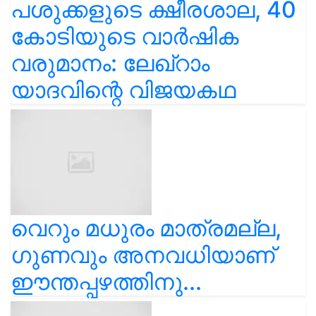
പശുക്കളുടെ ക്ഷീരശാല, 40
കോടിയുടെ വാർഷിക
വരുമാനം: ലേഖ്‌റാം
യാദവിന്റെ വിജയകഥ
വെറും മധുരം മാത്രമല്ല,
ഗുണവും അനവധിയാണ്
ഈന്തപ്പഴത്തിനു...