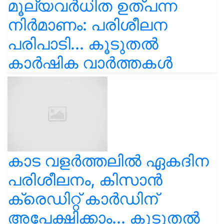
മൂല്യവർധിത ഉത്പന്ന
നിർമാണം: പരിശീലന
പരിപാടി... കൂടുതൽ
കാർഷിക വാർത്തകൾ
കാട വളര്‍ത്തലിൽ ഏകദിന
പരിശീലനം, കിസാൻ
ക്രെഡിറ്റ് കാർഡിന്
അപേക്ഷിക്കാം... കൂടുതൽ