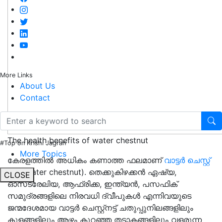
More Links
About Us
Contact
The health benefits of water chestnut
#Top on Krishi Jagran
More Topics
കേരളത്തിൽ അധികം കണാത്ത ഫലമാണ്
വാട്ടർ ചെസ്റ്റ്
നട്ട്
(Water chestnut). തെക്കുകിഴക്കൻ ഏഷ്യ,
CLOSE
ഓസ്‌ട്രേലിയ, ആഫ്രിക്ക, ഇന്ത്യൻ, പസഫിക്
സമുദ്രങ്ങളിലെ നിരവധി ദ്വീപുകൾ എന്നിവയുടെ
ജന്മദേശമായ വാട്ടർ ചെസ്റ്റ്‌നട്ട് ചതുപ്പുനിലങ്ങളിലും
കുളങ്ങളിലും ആഴം കുറഞ്ഞ തടാകങ്ങളിലും വളരുന്ന