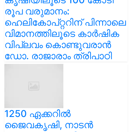
രൂപ വരുമാനം:
ഹെലികോപ്റ്ററിന് പിന്നാലെ
വിമാനത്തിലൂടെ കാർഷിക
വിപ്ലവം കൊണ്ടുവരാൻ
ഡോ. രാജാരാം ത്രിപാഠി
1250 ഏക്കറിൽ
ജൈവകൃഷി, നാടൻ