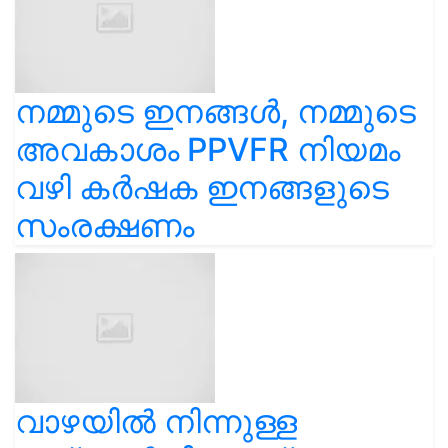
നമ്മുടെ ഇനങ്ങൾ, നമ്മുടെ
അവകാശം PPVFR നിയമം
വഴി കർഷക ഇനങ്ങളുടെ
സംരക്ഷണം
വാഴയിൽ നിന്നുള്ള