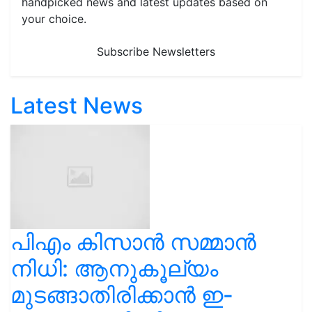
handpicked news and latest updates based on
your choice.
Subscribe Newsletters
Latest News
പിഎം കിസാൻ സമ്മാൻ
നിധി: ആനുകൂല്യം
മുടങ്ങാതിരിക്കാൻ ഇ-