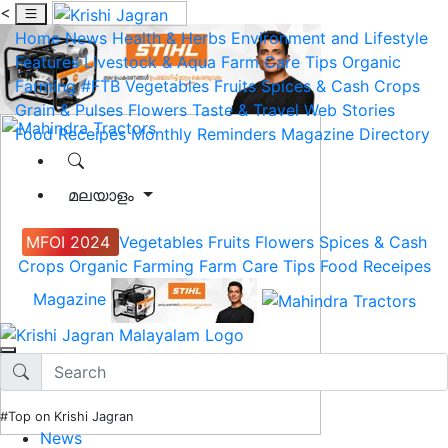
<
Home
News
Health & Herbs
Environment and Lifestyle
Features
Livestock & Aqua
Farm Care Tips
Organic
Farming
#FTB
Vegetables
Fruits
Spices & Cash Crops
Grain & Pulses
Flowers
Taste & Travel
Web Stories
Food Receipes
Monthly Reminders
Magazine
Directory
മലയാളം
MFOI 2024
Vegetables
Fruits
Flowers
Spices & Cash
Crops
Organic Farming
Farm Care Tips
Food Receipes
Magazine
#Top on Krishi Jagran
News