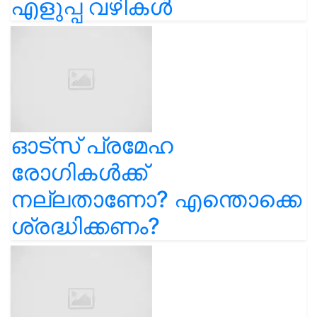
എളുപ്പ വഴികൾ
ഓട്സ് പ്രമേഹ
രോഗികൾക്ക്
നല്ലതാണോ? എന്തൊക്കെ
ശ്രദ്ധിക്കണം?