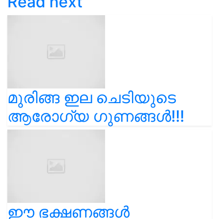
Read next
മുരിങ്ങ ഇല ചെടിയുടെ
ആരോഗ്യ ഗുണങ്ങൾ!!!
ഈ ഭക്ഷണങ്ങൾ