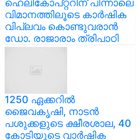
ഹെലികോപ്റ്ററിന് പിന്നാലെ
വിമാനത്തിലൂടെ കാർഷിക
വിപ്ലവം കൊണ്ടുവരാൻ
ഡോ. രാജാരാം ത്രിപാഠി
1250 ഏക്കറിൽ
ജൈവകൃഷി, നാടൻ
പശുക്കളുടെ ക്ഷീരശാല, 40
കോടിയുടെ വാർഷിക