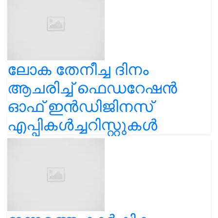
ലോക തേനീച്ച ദിനം
ആചരിച്ച് ഫെഡറേഷൻ
ഓഫ് ഇൻഡിജിനസ്
എപ്പികൾച്ചറിസ്റ്റുകൾ