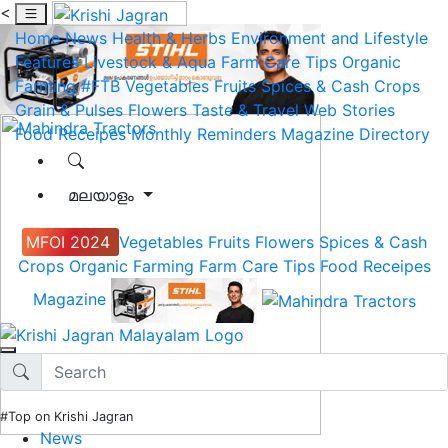
<
Home
News
Health & Herbs
Environment and Lifestyle
Features
Livestock & Aqua
Farm Care Tips
Organic
Farming
#FTB
Vegetables
Fruits
Spices & Cash Crops
Grain & Pulses
Flowers
Taste & Travel
Web Stories
Food Receipes
Monthly Reminders
Magazine
Directory
മലയാളം
MFOI 2024
Vegetables
Fruits
Flowers
Spices & Cash
Crops
Organic Farming
Farm Care Tips
Food Receipes
Magazine
#Top on Krishi Jagran
News