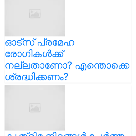
ഓട്സ് പ്രമേഹ
രോഗികൾക്ക്
നല്ലതാണോ? എന്തൊക്കെ
ശ്രദ്ധിക്കണം?