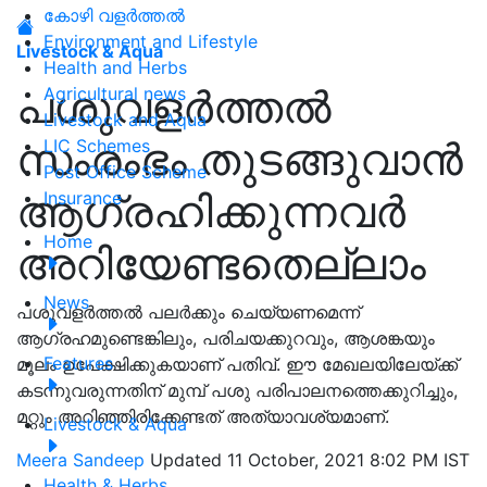
കോഴി വളർത്തൽ
Environment and Lifestyle
Livestock & Aqua
Health and Herbs
പശുവളര്‍ത്തല്‍
Agricultural news
Livestock and Aqua
സംരംഭം തുടങ്ങുവാൻ
LIC Schemes
Post Office Scheme
ആഗ്രഹിക്കുന്നവർ
Insurance
Home
അറിയേണ്ടതെല്ലാം
News
പശുവളർത്തൽ പലര്‍ക്കും ചെയ്യണമെന്ന്
ആഗ്രഹമുണ്ടെങ്കിലും, പരിചയക്കുറവും, ആശങ്കയും
Features
മൂലം ഉപേക്ഷിക്കുകയാണ് പതിവ്. ഈ മേഖലയിലേയ്ക്ക്
കടന്നുവരുന്നതിന് മുമ്പ് പശു പരിപാലനത്തെക്കുറിച്ചും,
മറ്റും അറിഞ്ഞിരിക്കേണ്ടത് അത്യാവശ്യമാണ്.
Livestock & Aqua
Meera Sandeep
Updated 11 October, 2021 8:02 PM IST
Health & Herbs