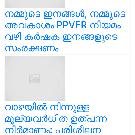
നമ്മുടെ ഇനങ്ങൾ, നമ്മുടെ
അവകാശം PPVFR നിയമം
വഴി കർഷക ഇനങ്ങളുടെ
സംരക്ഷണം
വാഴയിൽ നിന്നുള്ള
മൂല്യവർധിത ഉത്പന്ന
നിർമാണം: പരിശീലന