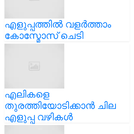
എളുപ്പത്തിൽ വളർത്താം
കോസ്മോസ് ചെടി
എലികളെ
തുരത്തിയോടിക്കാൻ ചില
എളുപ്പ വഴികൾ