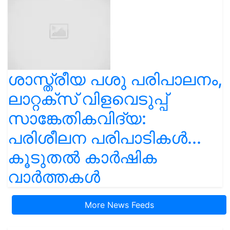
ശാസ്ത്രീയ പശു പരിപാലനം,
ലാറ്റക്സ് വിളവെടുപ്പ്
സാങ്കേതികവിദ്യ:
പരിശീലന പരിപാടികൾ...
കൂടുതൽ കാർഷിക
വാർത്തകൾ
More News Feeds