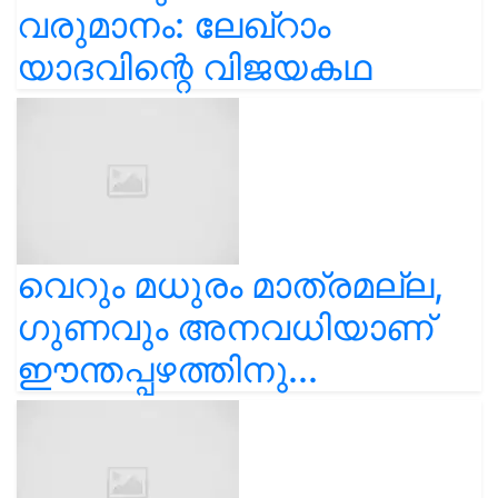
വരുമാനം: ലേഖ്‌റാം
യാദവിന്റെ വിജയകഥ
വെറും മധുരം മാത്രമല്ല,
ഗുണവും അനവധിയാണ്
ഈന്തപ്പഴത്തിനു...