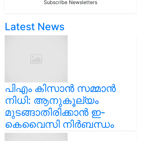
Subscribe Newsletters
Latest News
പിഎം കിസാൻ സമ്മാൻ
നിധി: ആനുകൂല്യം
മുടങ്ങാതിരിക്കാൻ ഇ-
കെവൈസി നിർബന്ധം