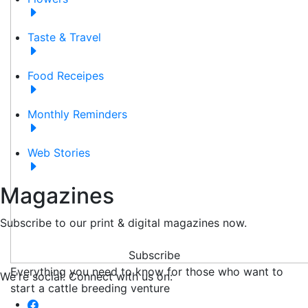
Taste & Travel
Food Receipes
Monthly Reminders
Web Stories
Magazines
Subscribe to our print & digital magazines now.
Subscribe
Everything you need to know for those who want to
We're social. Connect with us on:
start a cattle breeding venture