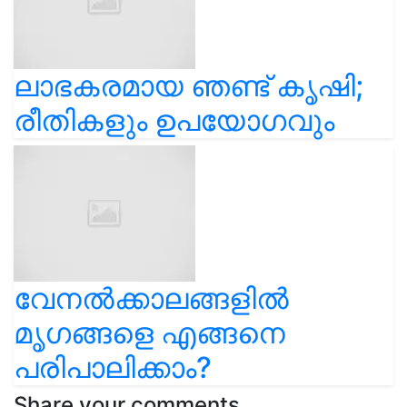
ലാഭകരമായ ഞണ്ട് കൃഷി;
രീതികളും ഉപയോഗവും
വേനൽക്കാലങ്ങളിൽ
മൃഗങ്ങളെ എങ്ങനെ
പരിപാലിക്കാം?
Share your comments