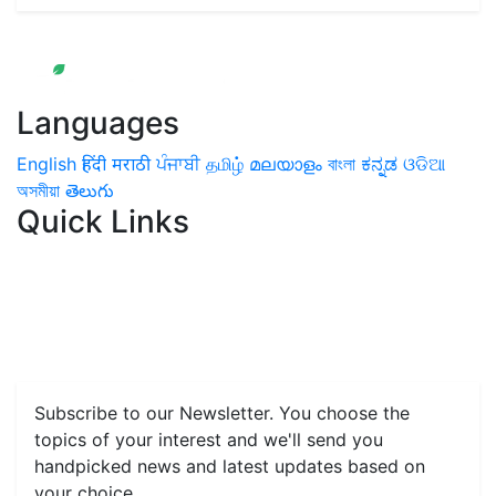
Languages
English
हिंदी
मराठी
ਪੰਜਾਬੀ
தமிழ்
മലയാളം
বাংলা
ಕನ್ನಡ
ଓଡିଆ
অসমীয়া
తెలుగు
Quick Links
Home
News
Health & Herbs
Environment and Lifestyle
Features
Livestock & Aqua
Farm Care Tips
Organic
Farming
#FTB
Vegetables
Fruits
Spices & Cash Crops
Grain & Pulses
Flowers
Taste & Travel
Food Receipes
Monthly Reminders
Subscribe to our Newsletter. You choose the
topics of your interest and we'll send you
handpicked news and latest updates based on
your choice.