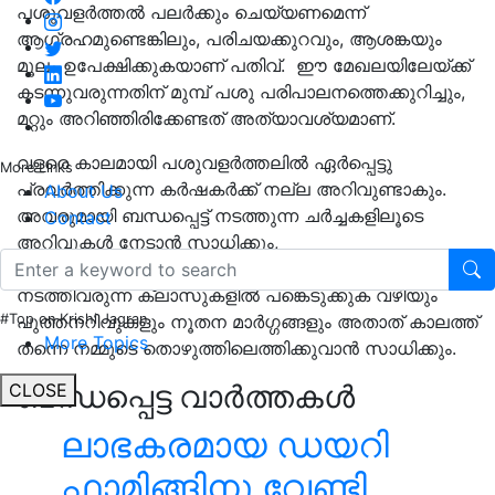
പശുവളർത്തൽ പലര്‍ക്കും ചെയ്യണമെന്ന്
ആഗ്രഹമുണ്ടെങ്കിലും, പരിചയക്കുറവും, ആശങ്കയും
മൂലം ഉപേക്ഷിക്കുകയാണ് പതിവ്. ഈ മേഖലയിലേയ്ക്ക്
കടന്നുവരുന്നതിന് മുമ്പ് പശു പരിപാലനത്തെക്കുറിച്ചും,
മറ്റും അറിഞ്ഞിരിക്കേണ്ടത് അത്യാവശ്യമാണ്.
വളരെ കാലമായി പശുവളര്‍ത്തലില്‍ ഏര്‍പ്പെട്ടു
More Links
പ്രവര്‍ത്തിക്കുന്ന കര്‍ഷകര്‍ക്ക് നല്ല അറിവുണ്ടാകും.
About Us
അവരുമായി ബന്ധപ്പെട്ട് നടത്തുന്ന ചര്‍ച്ചകളിലൂടെ
Contact
അറിവുകള്‍ നേടാൻ സാധിക്കും,
ക്ഷീരവികസനസമിതിയും, ഗവണ്‍മെന്റും കാലാകാലം
നടത്തിവരുന്ന ക്ലാസുകളില്‍ പങ്കെടുക്കുക വഴിയും
പുത്തനറിവുകളും നൂതന മാര്‍ഗ്ഗങ്ങളും അതാത് കാലത്ത്
#Top on Krishi Jagran
More Topics
തന്നെ നമ്മുടെ തൊഴുത്തിലെത്തിക്കുവാന്‍ സാധിക്കും.
ബന്ധപ്പെട്ട വാർത്തകൾ
CLOSE
ലാഭകരമായ ഡയറി
ഫാമിങ്ങിനു വേണ്ടി