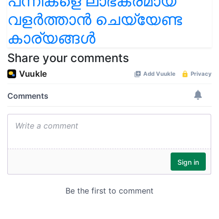
പന്നികളെ ലാഭകരമായ
വളർത്താൻ ചെയ്യേണ്ട
കാര്യങ്ങൾ
Share your comments