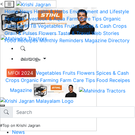
<
Home
News
Health & Herbs
Environment and Lifestyle
Features
Livestock & Aqua
Farm Care Tips
Organic
Farming
#FTB
Vegetables
Fruits
Spices & Cash Crops
Grain & Pulses
Flowers
Taste & Travel
Web Stories
Food Receipes
Monthly Reminders
Magazine
Directory
മലയാളം
MFOI 2024
Vegetables
Fruits
Flowers
Spices & Cash
Crops
Organic Farming
Farm Care Tips
Food Receipes
Magazine
#Top on Krishi Jagran
News