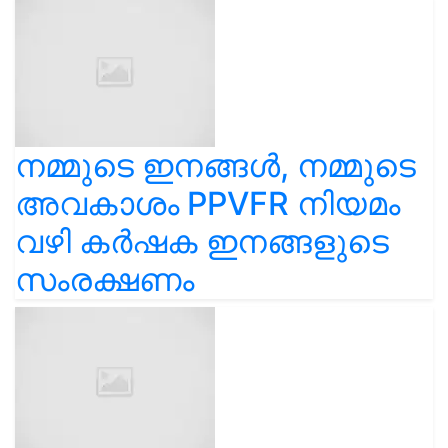
നമ്മുടെ ഇനങ്ങൾ, നമ്മുടെ
അവകാശം PPVFR നിയമം
വഴി കർഷക ഇനങ്ങളുടെ
സംരക്ഷണം