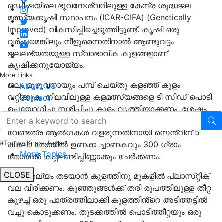
ഒഡീഷയിലെ ഭുവനേശ്വറിലുള്ള കേന്ദ്ര ശുദ്ധജല
മത്സ്യക്കൃഷി സ്ഥാപനം (ICAR-CIFA) (Genetically
Improved) വികസിപ്പിച്ചെടുത്തിട്ടുണ്ട്. കൃഷി ഒരു
വർഷമെങ്കിലും നീളുമെന്നതിനാൽ ആണ്ടുവട്ടം
ജലലഭ്യതയുള്ള സ്വാഭാവിക കുളങ്ങളാണ്
കൃഷിക്കനുയോജ്യം.
More Links
ജലം മുഴുവനായും പമ്പ് ചെയ്‌തു കളഞ്ഞ് കുളം
About Us
വറ്റിക്കുക. നിലവിലുള്ള കളമത്സ്യങ്ങളെ ടീ സീഡ് പൊടി
Contact
ഉപയോഗിച്ചു നശിപ്പിച്ചു കുളം വൃത്തിയാക്കണം. ശേഷം
സെൻ്റിന് 2 കിലോ തോതിൽ കുമ്മായം വിതറി
വേണ്ടത്ര ആൽഗകൾ വളരുന്നതിനായി സെൻ്റിന് 5
കിലോ തോതിൽ ഉണക്ക ച്ചാണകവും 300 ഗ്രാം
#Top on Krishi Jagran
More Topics
തോതിൽ കപ്പലണ്ടിപ്പിണ്ണാക്കും ചേർക്കണം.
CLOSE
പക്ഷിശല്യം തടയാൻ കുളത്തിനു മുകളിൽ പ്ലാസ്‌റ്റിക്
വല വിരിക്കണം. കുഞ്ഞുങ്ങൾക്ക് തരി രൂപത്തിലുള്ള തീറ്റ
കുഴച്ച് ഒരു പാത്രത്തിലാക്കി കുളത്തിൻ്റെ അടിത്തട്ടിൽ
വച്ചു കൊടുക്കണം. തുടക്കത്തിൽ പൊടിത്തീറ്റയും ഒരു