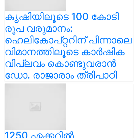
കൃഷിയിലൂടെ 100 കോടി
രൂപ വരുമാനം:
ഹെലികോപ്റ്ററിന് പിന്നാലെ
വിമാനത്തിലൂടെ കാർഷിക
വിപ്ലവം കൊണ്ടുവരാൻ
ഡോ. രാജാരാം ത്രിപാഠി
1250 ഏക്കറിൽ