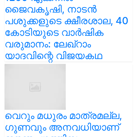
ജൈവകൃഷി, നാടൻ
പശുക്കളുടെ ക്ഷീരശാല, 40
കോടിയുടെ വാർഷിക
വരുമാനം: ലേഖ്‌റാം
യാദവിന്റെ വിജയകഥ
വെറും മധുരം മാത്രമല്ല,
ഗുണവും അനവധിയാണ്