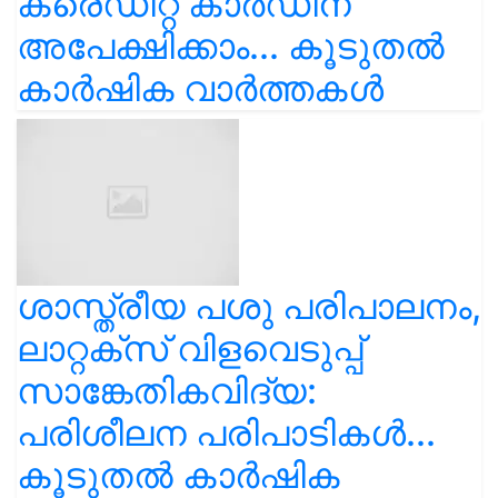
ക്രെഡിറ്റ് കാർഡിന്
അപേക്ഷിക്കാം... കൂടുതൽ
കാർഷിക വാർത്തകൾ
ശാസ്ത്രീയ പശു പരിപാലനം,
ലാറ്റക്സ് വിളവെടുപ്പ്
സാങ്കേതികവിദ്യ:
പരിശീലന പരിപാടികൾ...
കൂടുതൽ കാർഷിക