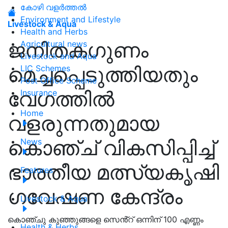
കോഴി വളർത്തൽ
Environment and Lifestyle
Livestock & Aqua
Health and Herbs
ജനിതകഗുണം
Agricultural news
Livestock and Aqua
മെച്ചപ്പെടുത്തിയതും
LIC Schemes
Post Office Scheme
വേഗത്തിൽ
Insurance
Home
വളരുന്നതുമായ
കൊഞ്ച് വികസിപ്പിച്ച്
News
ഭാരതീയ മത്സ്യകൃഷി
Features
ഗവേഷണ കേന്ദ്രം
Livestock & Aqua
കൊഞ്ചു കുഞ്ഞുങ്ങളെ സെൻ്റ് ഒന്നിന് 100 എണ്ണം
Health & Herbs