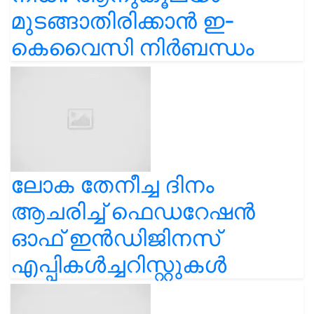
മുടങ്ങാതിരിക്കാൻ ഇ-
കെവൈസി നിർബന്ധം
ലോക തേനീച്ച ദിനം
ആചരിച്ച് ഫെഡറേഷൻ
ഓഫ് ഇൻഡിജിനസ്
എപ്പികൾച്ചറിസ്റ്റുകൾ