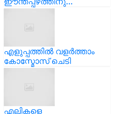
ഈന്തപ്പഴത്തിനു...
എളുപ്പത്തിൽ വളർത്താം
കോസ്മോസ് ചെടി
എലികളെ