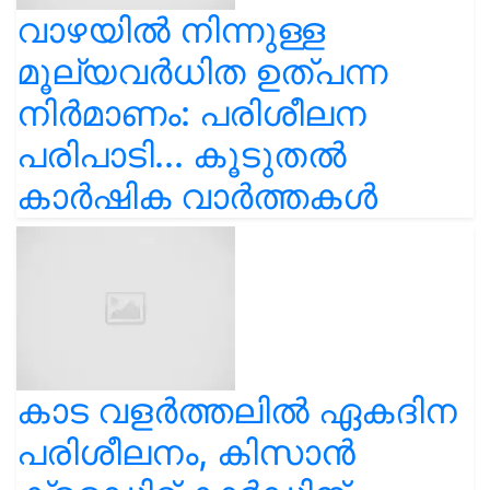
വാഴയിൽ നിന്നുള്ള
മൂല്യവർധിത ഉത്പന്ന
നിർമാണം: പരിശീലന
പരിപാടി... കൂടുതൽ
കാർഷിക വാർത്തകൾ
കാട വളര്‍ത്തലിൽ ഏകദിന
പരിശീലനം, കിസാൻ