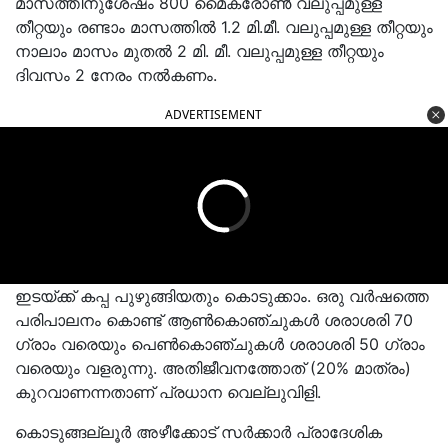
മാസത്തിനുശേഷം 800 മൈക്രോൺ വലുപ്പമുള്ള
തീറ്റയും രണ്ടാം മാസത്തിൽ 1.2 മി.മീ. വലുപ്പമുള്ള തീറ്റയും
നാലാം മാസം മുതൽ 2 മി. മീ. വലുപ്പമുള്ള തീറ്റയും
ദിവസം 2 നേരം നൽകണം.
ADVERTISEMENT
ഇടയ്ക്ക് കപ്പ പുഴുങ്ങിയതും കൊടുക്കാം. ഒരു വർഷത്തെ
പരിപാലനം കൊണ്ട് ആൺകൊഞ്ചുകൾ ശരാശരി 70
ഗ്രാം വരെയും പെൺകൊഞ്ചുകൾ ശരാശരി 50 ഗ്രാം
വരെയും വളരുന്നു. അതിജീവനത്തോത് (20% മാത്രം)
കുറവാണന്നതാണ് പ്രധാന വെല്ലുവിളി.
കൊടുങ്ങല്ലൂർ അഴീക്കോട് സർക്കാർ പ്രാദേശിക