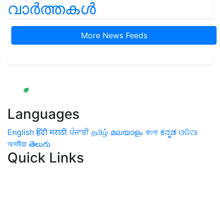
വാർത്തകൾ
More News Feeds
Languages
English
हिंदी
मराठी
ਪੰਜਾਬੀ
தமிழ்
മലയാളം
বাংলা
ಕನ್ನಡ
ଓଡିଆ
অসমীয়া
తెలుగు
Quick Links
Home
News
Health & Herbs
Environment and Lifestyle
Features
Livestock & Aqua
Farm Care Tips
Organic
Farming
#FTB
Vegetables
Fruits
Spices & Cash Crops
Grain & Pulses
Flowers
Taste & Travel
Food Receipes