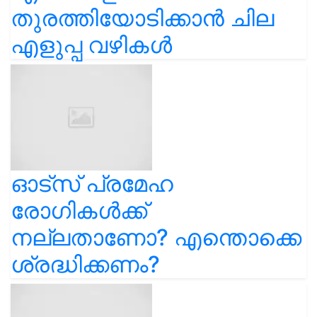
തുരത്തിയോടിക്കാൻ ചില
എളുപ്പ വഴികൾ
ഓട്സ് പ്രമേഹ
രോഗികൾക്ക്
നല്ലതാണോ? എന്തൊക്കെ
ശ്രദ്ധിക്കണം?