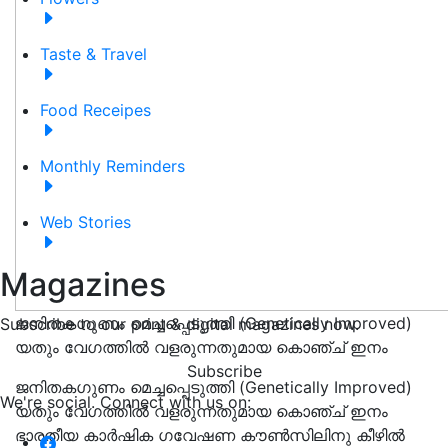
Taste & Travel
Food Receipes
Monthly Reminders
Web Stories
Magazines
ജനിതകഗുണം മെച്ചപ്പെടുത്തി (Genetically Improved)
Subscribe to our print & digital magazines now.
യതും വേഗത്തിൽ വളരുന്നതുമായ കൊഞ്ച് ഇനം
Subscribe
ജനിതകഗുണം മെച്ചപ്പെടുത്തി (Genetically Improved)
We're social. Connect with us on:
യതും വേഗത്തിൽ വളരുന്നതുമായ കൊഞ്ച് ഇനം
ഭാരതീയ കാർഷിക ഗവേഷണ കൗൺസിലിനു കീഴിൽ