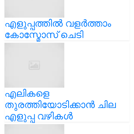
എളുപ്പത്തിൽ വളർത്താം
കോസ്മോസ് ചെടി
എലികളെ
തുരത്തിയോടിക്കാൻ ചില
എളുപ്പ വഴികൾ