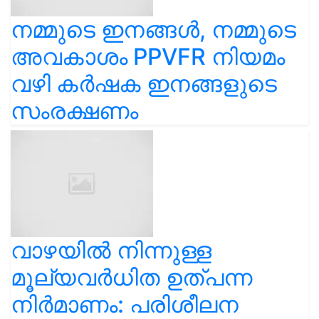
നമ്മുടെ ഇനങ്ങൾ, നമ്മുടെ
അവകാശം PPVFR നിയമം
വഴി കർഷക ഇനങ്ങളുടെ
സംരക്ഷണം
വാഴയിൽ നിന്നുള്ള
മൂല്യവർധിത ഉത്പന്ന
നിർമാണം: പരിശീലന