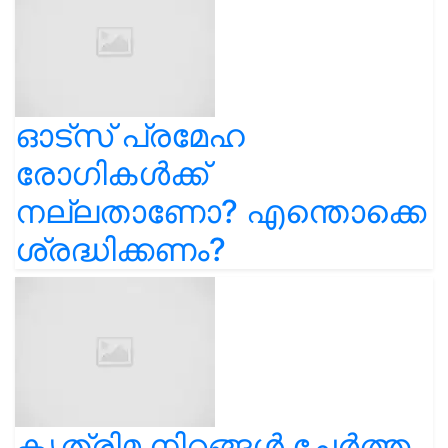
ഓട്സ് പ്രമേഹ
രോഗികൾക്ക്
നല്ലതാണോ? എന്തൊക്കെ
ശ്രദ്ധിക്കണം?
കൃത്രിമ നിറങ്ങൾ ചേർത്ത