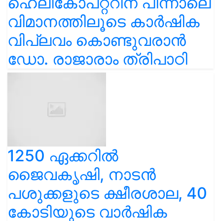
ഹെലികോപ്റ്ററിന് പിന്നാലെ
വിമാനത്തിലൂടെ കാർഷിക
വിപ്ലവം കൊണ്ടുവരാൻ
ഡോ. രാജാരാം ത്രിപാഠി
1250 ഏക്കറിൽ
ജൈവകൃഷി, നാടൻ
പശുക്കളുടെ ക്ഷീരശാല, 40
കോടിയുടെ വാർഷിക