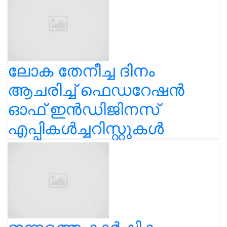
ലോക തേനീച്ച ദിനം
ആചരിച്ച് ഫെഡറേഷൻ
ഓഫ് ഇൻഡിജിനസ്
എപ്പികൾച്ചറിസ്റ്റുകൾ