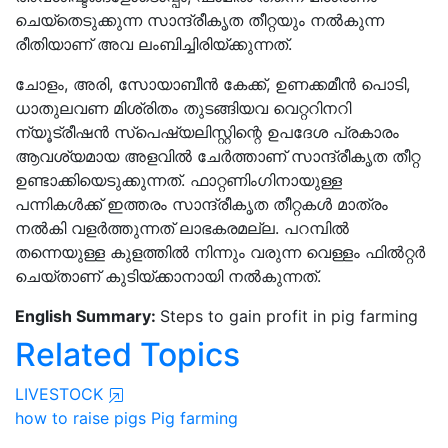
ചെയ്തെടുക്കുന്ന സാന്ദ്രീകൃത തീറ്റയും നൽകുന്ന
രീതിയാണ് അവ ലംബിച്ചിരിയ്ക്കുന്നത്.
ചോളം, അരി, സോയാബീൻ കേക്ക്, ഉണക്കമീൻ പൊടി,
ധാതുലവണ മിശ്രിതം തുടങ്ങിയവ വെറ്ററിനറി
ന്യൂട്രീഷൻ സ്പെഷ്യലിസ്റ്റിന്റെ ഉപദേശ പ്രകാരം
ആവശ്യമായ അളവിൽ ചേർത്താണ് സാന്ദ്രീകൃത തീറ്റ
ഉണ്ടാക്കിയെടുക്കുന്നത്. ഫാറ്റണിംഗിനായുള്ള
പന്നികൾക്ക് ഇത്തരം സാന്ദ്രീകൃത തീറ്റകൾ മാത്രം
നൽകി വളർത്തുന്നത് ലാഭകരമല്ല. പറമ്പിൽ
തന്നെയുള്ള കുളത്തിൽ നിന്നും വരുന്ന വെള്ളം ഫിൽറ്റർ
ചെയ്താണ് കുടിയ്ക്കാനായി നൽകുന്നത്.
English Summary:
Steps to gain profit in pig farming
Related Topics
LIVESTOCK
how to raise pigs
Pig farming