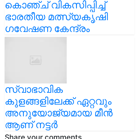
കൊഞ്ച് വികസിപ്പിച്ച്
ഭാരതീയ മത്സ്യകൃഷി
ഗവേഷണ കേന്ദ്രം
സ്വാഭാവിക
കുളങ്ങളിലേക്ക് ഏറ്റവും
അനുയോജ്യമായ മീൻ
ആണ് നട്ടർ
Share your comments