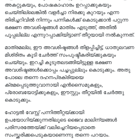
അകറ്റുകയും, പോഷകാഹാരം ഉറപ്പാക്കുകയും
ചെയ്‌തില്ലെങ്കിൽ വളർച്ചാ നിരക്കു കുറയും എന്ന
തിരിച്ചറിവിൽ നിന്നും പന്നികൾക്ക് കൊടുക്കാൻ പറ്റുന്ന
ഭക്ഷണ അവശിഷ്ടങ്ങൾ മാത്രം എടുത്ത്, അതിൽ
പൂപ്പലില്ല എന്നുറപ്പാക്കിയിട്ടാണ് തീറ്റയായി നൽകുന്നത്.
മാത്രമല്ല, ഈ അവശിഷ്ടങ്ങൾ തിളപ്പിച്ചിട്ട്, ധാതുലവണ
മിശ്രിതം കൂടി ചേർത്ത് സംപുഷ്ടീകരിയ്ക്കുകയും
ചെയ്യും. ഇറച്ചി കൂടുതലടങ്ങിയിട്ടുള്ള ഭക്ഷണ
അവശിഷ്ടങ്ങൾക്കൊപ്പം പച്ചപ്പുല്ലും കൊടുക്കും. അതു
പോലെ തന്നെ ദഹനപ്രക്രിയയെ
ക്രമപ്പെടുത്തുവാനായി എൻസൈമുകളും,
പ്രോബയോട്ടിക്കുകളും, ഈസ്റ്റും തീറ്റയിൽ ചേർത്തു
കൊടുക്കും.
ഹോട്ടൽ വേസ്റ്റ് പന്നിത്തീറ്റയ്ക്കായി
ഉപയോഗിയ്ക്കുന്നതിലൂടെ ജൈവ മാലിന്യങ്ങൾ
പരിസരത്തേയ്ക്ക് വലിച്ചെറിയപ്പെടാതെ
സംസ്ക്കരിക്കപെടുകയാണെന്നു തന്നെ പറയാം.