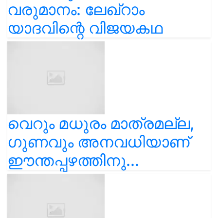
വരുമാനം: ലേഖ്‌റാം
യാദവിന്റെ വിജയകഥ
വെറും മധുരം മാത്രമല്ല,
ഗുണവും അനവധിയാണ്
ഈന്തപ്പഴത്തിനു...