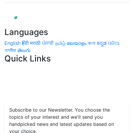
Languages
English
हिंदी
मराठी
ਪੰਜਾਬੀ
தமிழ்
മലയാളം
বাংলা
ಕನ್ನಡ
ଓଡିଆ
অসমীয়া
తెలుగు
Quick Links
Home
News
Health & Herbs
Environment and Lifestyle
Features
Livestock & Aqua
Farm Care Tips
Organic
Farming
#FTB
Vegetables
Fruits
Spices & Cash Crops
Grain & Pulses
Flowers
Taste & Travel
Food Receipes
Monthly Reminders
Subscribe to our Newsletter. You choose the
topics of your interest and we'll send you
handpicked news and latest updates based on
your choice.