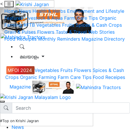
<
Home
News
Health & Herbs
Environment and Lifestyle
Features
Livestock & Aqua
Farm Care Tips
Organic
Farming
#FTB
Vegetables
Fruits
Spices & Cash Crops
Grain & Pulses
Flowers
Taste & Travel
Web Stories
Food Receipes
Monthly Reminders
Magazine
Directory
മലയാളം
MFOI 2024
Vegetables
Fruits
Flowers
Spices & Cash
Crops
Organic Farming
Farm Care Tips
Food Receipes
Magazine
#Top on Krishi Jagran
News