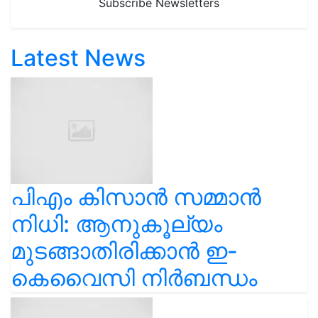
Subscribe Newsletters
Latest News
പിഎം കിസാൻ സമ്മാൻ
നിധി: ആനുകൂല്യം
മുടങ്ങാതിരിക്കാൻ ഇ-
കെവൈസി നിർബന്ധം