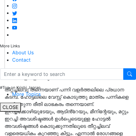
More Links
About Us
Contact
പന്നികളെ വളർത്തുന്ന രീതി
#Top on Krishi Jagran
തീറ്റച്ചിലവു തന്നെയാണ് പന്നി വളർത്തലിലെ പ്രധാന
More Topics
കടമ്പ. ഹോട്ടലിലെ വേസ്റ്റ് കൊടുത്തു മാത്രം പന്നികളെ
വളർത്തുന്ന രീതി ലാഭകരം തന്നെയാണ്.
CLOSE
ഇറച്ചിക്കോഴിയുടേയും, ആടിൻ്റേയും, മീനിന്റേയും, മറ്റും
ഇറച്ചി അവശിഷ്ടങ്ങൾ ഉൾപ്പെടെയുള്ള ഹോട്ടൽ
അവശിഷ്ടങ്ങൾ കൊടുക്കുന്നതിലൂടെ തീറ്റച്ചിലവ്
വളരെയധികം കുറഞ്ഞു കിട്ടും. എന്നാൽ രോഗങ്ങളെ