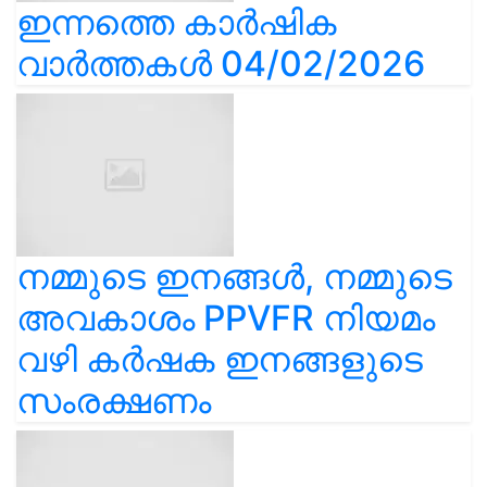
ഇന്നത്തെ കാർഷിക
വാർത്തകൾ 04/02/2026
നമ്മുടെ ഇനങ്ങൾ, നമ്മുടെ
അവകാശം PPVFR നിയമം
വഴി കർഷക ഇനങ്ങളുടെ
സംരക്ഷണം