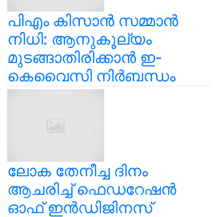
പിഎം കിസാൻ സമ്മാൻ
നിധി: ആനുകൂല്യം
മുടങ്ങാതിരിക്കാൻ ഇ-
കെവൈസി നിർബന്ധം
ലോക തേനീച്ച ദിനം
ആചരിച്ച് ഫെഡറേഷൻ
ഓഫ് ഇൻഡിജിനസ്