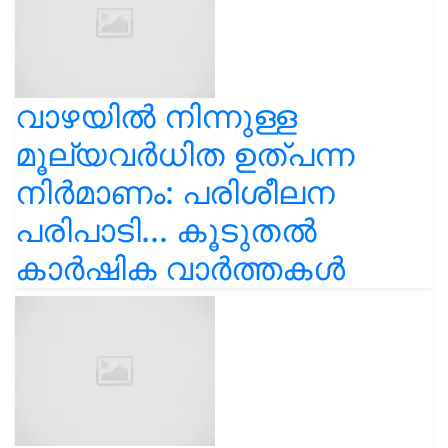
വാഴയിൽ നിന്നുള്ള
മൂല്യവർധിത ഉത്പന്ന
നിർമാണം: പരിശീലന
പരിപാടി... കൂടുതൽ
കാർഷിക വാർത്തകൾ