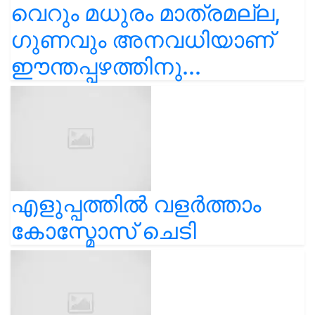
വെറും മധുരം മാത്രമല്ല,
ഗുണവും അനവധിയാണ്
ഈന്തപ്പഴത്തിനു...
എളുപ്പത്തിൽ വളർത്താം
കോസ്മോസ് ചെടി