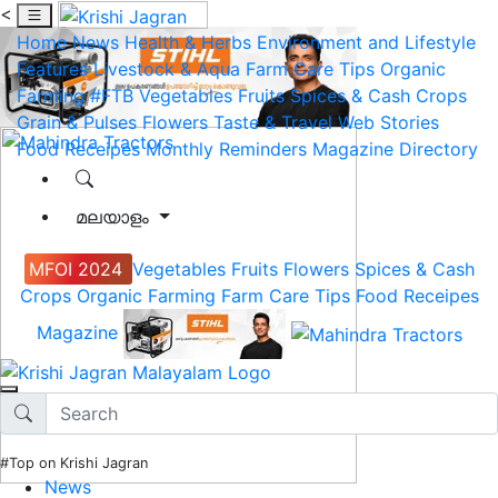
<
Home
News
Health & Herbs
Environment and Lifestyle
Features
Livestock & Aqua
Farm Care Tips
Organic
Farming
#FTB
Vegetables
Fruits
Spices & Cash Crops
Grain & Pulses
Flowers
Taste & Travel
Web Stories
Food Receipes
Monthly Reminders
Magazine
Directory
മലയാളം
MFOI 2024
Vegetables
Fruits
Flowers
Spices & Cash
Crops
Organic Farming
Farm Care Tips
Food Receipes
Magazine
#Top on Krishi Jagran
News