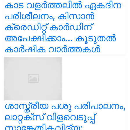
കാട വളര്‍ത്തലിൽ ഏകദിന
പരിശീലനം, കിസാൻ
ക്രെഡിറ്റ് കാർഡിന്
അപേക്ഷിക്കാം... കൂടുതൽ
കാർഷിക വാർത്തകൾ
ശാസ്ത്രീയ പശു പരിപാലനം,
ലാറ്റക്സ് വിളവെടുപ്പ്
സാങ്കേതികവിദ്യ: