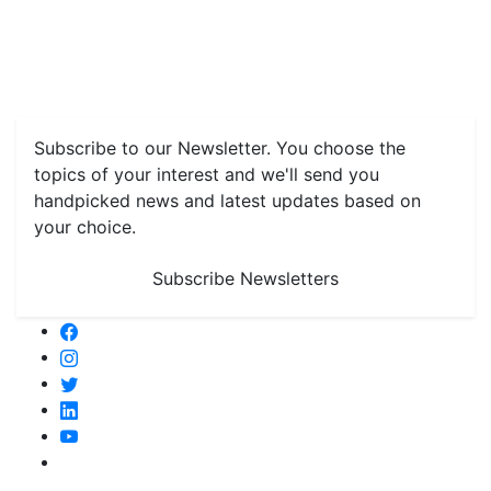
Features
Livestock & Aqua
Farm Care Tips
Organic
Farming
#FTB
Vegetables
Fruits
Spices & Cash Crops
Grain & Pulses
Flowers
Taste & Travel
Food Receipes
Monthly Reminders
Subscribe to our Newsletter. You choose the
topics of your interest and we'll send you
handpicked news and latest updates based on
your choice.
Subscribe Newsletters