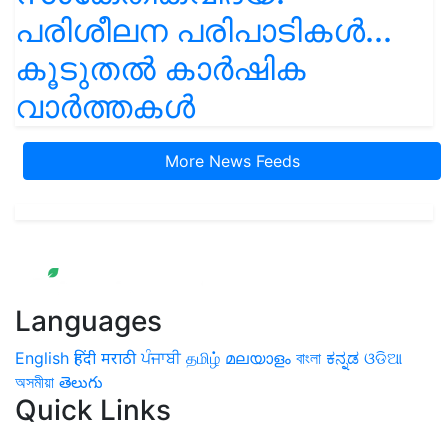
പരിശീലന പരിപാടികൾ...
കൂടുതൽ കാർഷിക
വാർത്തകൾ
More News Feeds
Languages
English
हिंदी
मराठी
ਪੰਜਾਬੀ
தமிழ்
മലയാളം
বাংলা
ಕನ್ನಡ
ଓଡିଆ
অসমীয়া
తెలుగు
Quick Links
Home
News
Health & Herbs
Environment and Lifestyle