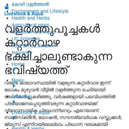
കോഴി വളർത്തൽ
Environment and Lifestyle
Livestock & Aqua
Health and Herbs
വളര്‍ത്തുപൂച്ചകള്‍
Agricultural news
Livestock and Aqua
കറ്റാര്‍വാഴ
LIC Schemes
Post Office Scheme
ഭക്ഷിച്ചാലുണ്ടാകുന്ന
Insurance
Home
ഭവിഷ്യത്ത്
News
വരണ്ട കാലാവസ്ഥയില്‍ വളരുന്ന കറ്റാര്‍വാഴ ഇന്ന്
ലോകം മുഴുവന്‍ വീട്ടില്‍ വളര്‍ത്തുന്ന ചെടിയായി
Features
അംഗീകരിച്ചുകഴിഞ്ഞു. വര്‍ഷങ്ങളായി പലവിധത്തില്‍
പ്രയോജനപ്പെടുത്തിവരുന്ന കറ്റാര്‍വാഴയ്ക്ക്
വ്യാവസായിക പ്രാധാന്യവും ഏറെയാണ്.
Livestock & Aqua
സണ്‍സ്‌ക്രീന്‍, ലോഷന്‍, സൗന്ദര്യവര്‍ധക വസ്തുക്കള്‍,
ജ്യൂസ് എന്നിവയിലെല്ലാം പ്രധാന ഘടകമായി
Health & Herbs