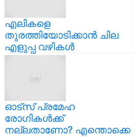
എലികളെ
തുരത്തിയോടിക്കാൻ ചില
എളുപ്പ വഴികൾ
ഓട്സ് പ്രമേഹ
രോഗികൾക്ക്
നല്ലതാണോ? എന്തൊക്കെ