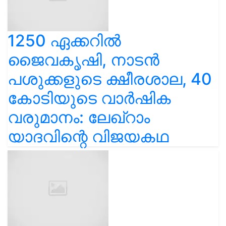
1250 ഏക്കറിൽ
ജൈവകൃഷി, നാടൻ
പശുക്കളുടെ ക്ഷീരശാല, 40
കോടിയുടെ വാർഷിക
വരുമാനം: ലേഖ്‌റാം
യാദവിന്റെ വിജയകഥ