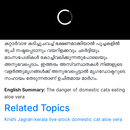
കറ്റാര്‍വാഴ കടിച്ചുചവച്ച് ഭക്ഷണമാക്കിയാല്‍ പൂച്ചകളില്‍
രുചി നഷ്ടപ്പെടാനും വയറിളക്കവും ഛര്‍ദ്ദിയും
മാംസപേശികള്‍ കോച്ചിവലിക്കുന്നതുപോലെയും
അനുഭവപ്പെടാം. ഇത്തരം അസ്വസ്ഥതകള്‍ നിങ്ങളുടെ
വളര്‍ത്തുമൃഗങ്ങള്‍ക്ക് അനുഭവപ്പെട്ടാല്‍ മൃഗഡോക്ടറുടെ
സഹായം തേടുന്നതാണ് ഉചിതമായ മാര്‍ഗം.
English Summary:
The danger of domestic cats eating
aloe vera
Related Topics
Krishi Jagran
kerala
live stock
domestic cat
aloe vera