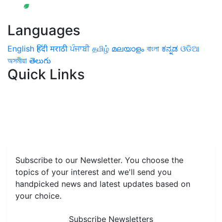
Languages
English
हिंदी
मराठी
ਪੰਜਾਬੀ
தமிழ்
മലയാളം
বাংলা
ಕನ್ನಡ
ଓଡିଆ
অসমীয়া
తెలుగు
Quick Links
Home
News
Health & Herbs
Environment and Lifestyle
Features
Livestock & Aqua
Farm Care Tips
Organic
Farming
#FTB
Vegetables
Fruits
Spices & Cash Crops
Grain & Pulses
Flowers
Taste & Travel
Food Receipes
Monthly Reminders
Subscribe to our Newsletter. You choose the
topics of your interest and we'll send you
handpicked news and latest updates based on
your choice.
Subscribe Newsletters