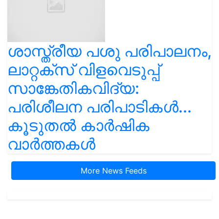
ശാസ്ത്രീയ പശു പരിപാലനം,
ലാറ്റക്സ് വിളവെടുപ്പ്
സാങ്കേതികവിദ്യ:
പരിശീലന പരിപാടികൾ...
കൂടുതൽ കാർഷിക
വാർത്തകൾ
More News Feeds