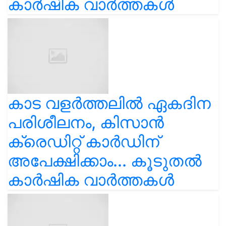
കാർഷിക വാർത്തകൾ
കാട വളര്‍ത്തലിൽ ഏകദിന
പരിശീലനം, കിസാൻ
ക്രെഡിറ്റ് കാർഡിന്
അപേക്ഷിക്കാം... കൂടുതൽ
കാർഷിക വാർത്തകൾ