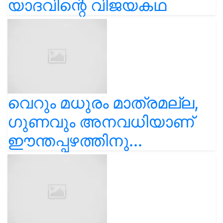
യാദവിന്റെ വിജയകഥ
വെറും മധുരം മാത്രമല്ല,
ഗുണവും അനവധിയാണ്
ഈന്തപ്പഴത്തിനു...