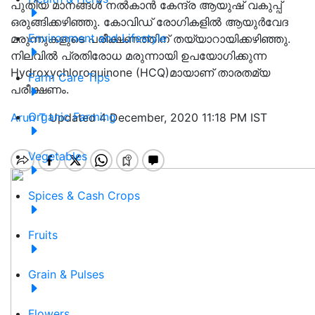
പുതിയ മാനങ്ങൾ നൽകാൻ കേന്ദ്ര ആയുഷ് വകുപ്പ്
ഒരുങ്ങിക്കഴിഞ്ഞു. കോവിഡ് രോഗികളിൽ ആയുർവേദ
Environment and Lifestyle
മരുന്നുകളുടെ പരീക്ഷണത്തിന് തയ്യാറായിക്കഴിഞ്ഞു.
നിലവിൽ പ്രതിരോധ മരുന്നായി ഉപയോഗിക്കുന്ന
Hydroxychloroquinone (HCQ)മായാണ് താരതമ്യ
Farm Care Tips
പരീക്ഷണം.
Organic Farming
Arun T
Updated 4 December, 2020 11:18 PM IST
Vegetables
Spices & Cash Crops
Fruits
Grain & Pulses
Flowers