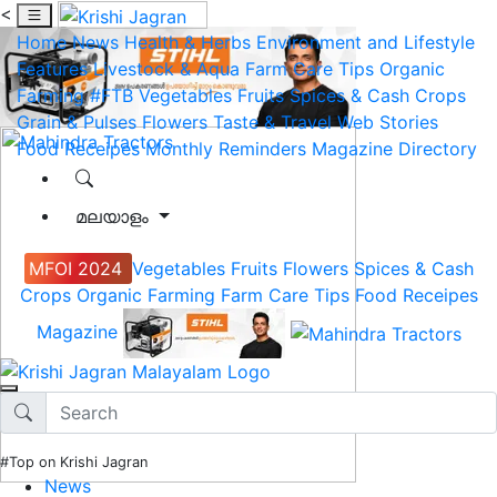
<
Home
News
Health & Herbs
Environment and Lifestyle
Features
Livestock & Aqua
Farm Care Tips
Organic
Farming
#FTB
Vegetables
Fruits
Spices & Cash Crops
Grain & Pulses
Flowers
Taste & Travel
Web Stories
Food Receipes
Monthly Reminders
Magazine
Directory
മലയാളം
MFOI 2024
Vegetables
Fruits
Flowers
Spices & Cash
Crops
Organic Farming
Farm Care Tips
Food Receipes
Magazine
#Top on Krishi Jagran
News