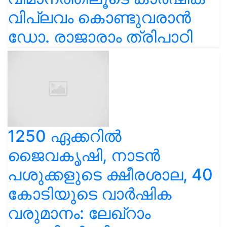
വിപ്ലവം കൊണ്ടുവരാൻ
ഡോ. രാജാരാം ത്രിപാഠി
1250 ഏക്കറിൽ
ജൈവകൃഷി, നാടൻ
പശുക്കളുടെ ക്ഷീരശാല, 40
കോടിയുടെ വാർഷിക
വരുമാനം: ലേഖ്‌റാം