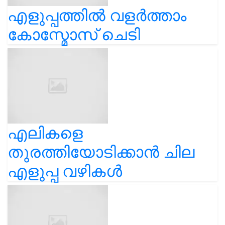
എളുപ്പത്തിൽ വളർത്താം
കോസ്മോസ് ചെടി
എലികളെ
തുരത്തിയോടിക്കാൻ ചില
എളുപ്പ വഴികൾ