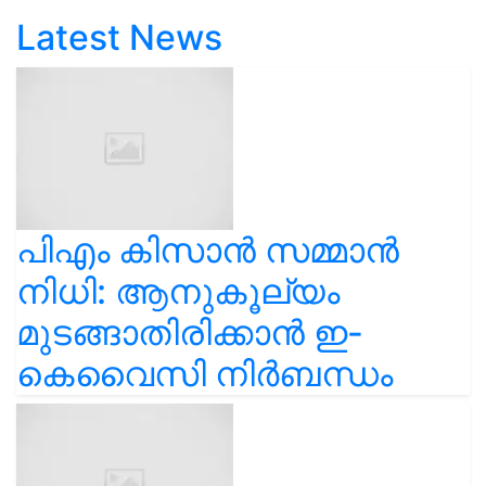
Latest News
പിഎം കിസാൻ സമ്മാൻ
നിധി: ആനുകൂല്യം
മുടങ്ങാതിരിക്കാൻ ഇ-
കെവൈസി നിർബന്ധം