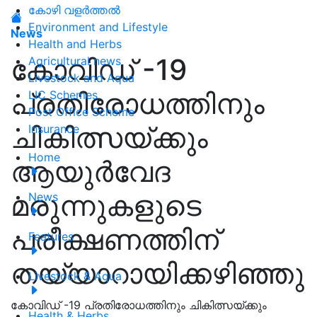
കോഴി വളർത്തൽ
Environment and Lifestyle
News
Health and Herbs
കോവിഡ് -19
Agricultural news
Livestock and Aqua
പ്രതിരോധത്തിനും
LIC Schemes
Post Office Scheme
ചികിത്സയ്ക്കും
Insurance
Home
ആയുർവേദ
മരുന്നുകളുടെ
News
പരീക്ഷണത്തിന്
Features
തയ്യാറായിക്കഴിഞ്ഞു
Livestock & Aqua
കോവിഡ് -19 പ്രതിരോധത്തിനും ചികിത്സയ്ക്കും
Health & Herbs