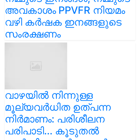
അവകാശം PPVFR നിയമം
വഴി കർഷക ഇനങ്ങളുടെ
സംരക്ഷണം
വാഴയിൽ നിന്നുള്ള
മൂല്യവർധിത ഉത്പന്ന
നിർമാണം: പരിശീലന
പരിപാടി... കൂടുതൽ