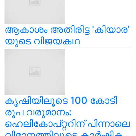
ആകാശം അതിരിട്ട 'കിയാര'
യുടെ വിജയകഥ
കൃഷിയിലൂടെ 100 കോടി
രൂപ വരുമാനം:
ഹെലികോപ്റ്ററിന് പിന്നാലെ
വിമാനത്തിലൂടെ കാർഷിക