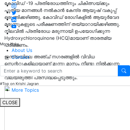
കോവിഡ് -19 പ്രതിരോധത്തിനും ചികിത്സയ്‍ക്കും
പുതിയ മാനങ്ങൾ നൽകാൻ കേന്ദ്ര ആയുഷ് വകുപ്പ്
ഒരുങ്ങിക്കഴിഞ്ഞു. കോവിഡ് രോഗികളിൽ ആയുർവേദ
മരുന്നുകളുടെ പരീക്ഷണത്തിന് തയ്യാറായിക്കഴിഞ്ഞു.
നിലവിൽ പ്രതിരോധ മരുന്നായി ഉപയോഗിക്കുന്ന
Hydroxychloroquinone (HCQ)മായാണ് താരതമ്യ
More Links
പരീക്ഷണം.
About Us
ഇന്ത്യയിലെ അഞ്ച് നഗരങ്ങളിൽ വിവിധ
Contact
സെന്ററുകളിലായാണ് മൂന്നു മാസം നീണ്ടു നിൽക്കുന്ന
പഠനം നടത്തുക. അതിന് ശേഷം ഗുണഫലങ്ങൾ
വിലയിരുത്തി പ്രസിദ്ധപ്പെടുത്തും.
#Top on Krishi Jagran
More Topics
CLOSE