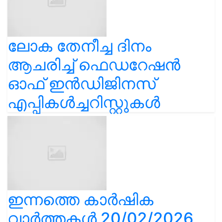
ലോക തേനീച്ച ദിനം
ആചരിച്ച് ഫെഡറേഷൻ
ഓഫ് ഇൻഡിജിനസ്
എപ്പികൾച്ചറിസ്റ്റുകൾ
ഇന്നത്തെ കാർഷിക
വാർത്തകൾ 20/02/2026