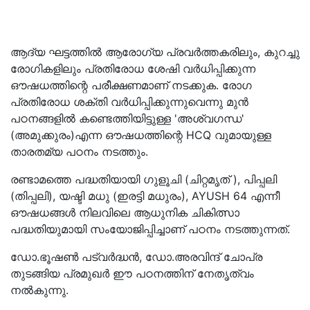
ആദ്യ ഘട്ടത്തിൽ ആരോഗ്യ പ്രവർത്തകരിലും, കുറച്ചു
രോഗികളിലും പ്രതിരോധ ശേഷി വർധിപ്പിക്കുന്ന
ഔഷധത്തിന്റെ പരീക്ഷണമാണ് നടക്കുക. രോഗ
പ്രതിരോധ ശക്തി വർധിപ്പിക്കുന്നുവെന്നു മുൻ
പഠനങ്ങളിൽ കണ്ടെത്തിയിട്ടുള്ള 'അശ്വഗന്ധ'
(അമുക്കുരം)എന്ന ഔഷധത്തിന്റെ HCQ വുമായുള്ള
താരതമ്യ പഠനം നടത്തും.
രണ്ടാമത്തെ പദ്ധതിയായി ഗുളൂചി (ചിറ്റമൃത് ), പിപ്പലി
(തിപ്പലി), യഷ്ടി മധു (ഇരട്ടി മധുരം), AYUSH 64 എന്നീ
ഔഷധങ്ങൾ നിലവിലെ ആധുനിക ചികിത്സാ
പദ്ധതിയുമായി സംയോജിപ്പിച്ചാണ് പഠനം നടത്തുന്നത്.
ഡോ.ഭൂഷൺ പട്വർദ്ധൻ, ഡോ.അരവിന്ദ് ചോപ്ര
തുടങ്ങിയ പ്രമുഖർ ഈ പഠനത്തിന് നേതൃത്വം
നൽകുന്നു.