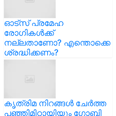
ഓട്സ് പ്രമേഹ
രോഗികൾക്ക്
നല്ലതാണോ? എന്തൊക്കെ
ശ്രദ്ധിക്കണം?
കൃത്രിമ നിറങ്ങൾ ചേർത്ത
പഞ്ഞിമിഠായിയും ഗോബി