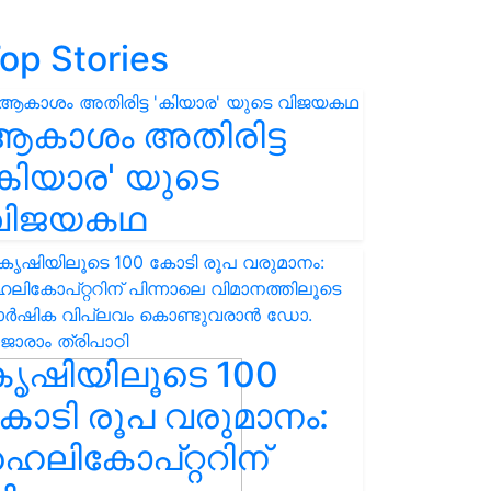
op Stories
ആകാശം അതിരിട്ട
കിയാര' യുടെ
വിജയകഥ
കൃഷിയിലൂടെ 100
ോടി രൂപ വരുമാനം:
െലികോപ്റ്ററിന്