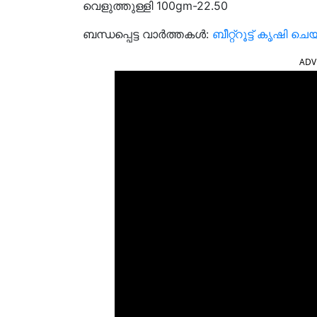
വെളുത്തുള്ളി 100gm-22.50
ബന്ധപ്പെട്ട വാർത്തകൾ:
ബീറ്റ്റൂട്ട് കൃഷി 
ADV