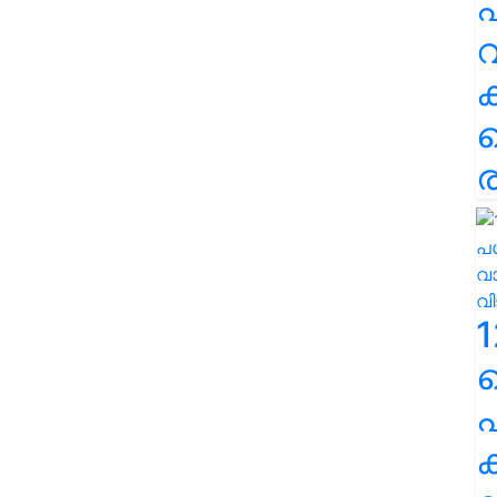
പ
വ
ര
1
പ
ക