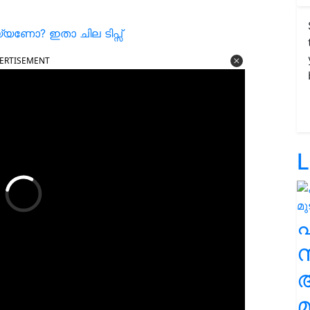
ചെയ്യണോ? ഇതാ ചില ടിപ്സ്
ERTISEMENT
L
സ
മ