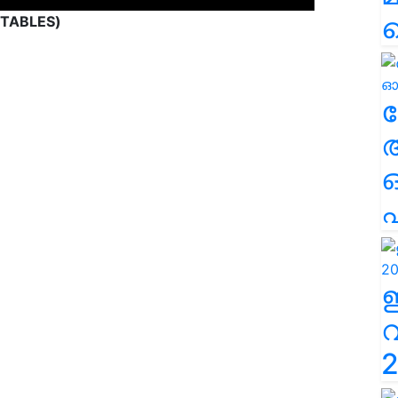
ETABLES)
ല
എ
43.88
2