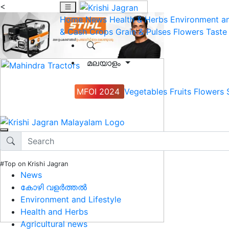
<
Home
News
Health & Herbs
Environment an
& Cash Crops
Grain & Pulses
Flowers
Taste
മലയാളം
MFOI 2024
Vegetables
Fruits
Flowers
#Top on Krishi Jagran
News
കോഴി വളർത്തൽ
Environment and Lifestyle
Health and Herbs
Agricultural news