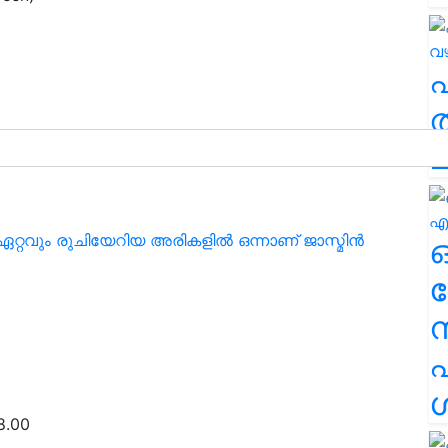
50.00
ത
ച
ഏറ്റവും രുചിയേറിയ അരികളിൽ ഒന്നാണ് ജാസ്മിൻ
ര
 145.14
എ
ശ
8.00