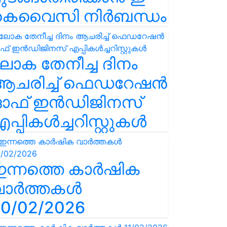
കെവൈസി നിർബന്ധം
ോക തേനീച്ച ദിനം
ആചരിച്ച് ഫെഡറേഷൻ
ഓഫ് ഇൻഡിജിനസ്
പ്പികൾച്ചറിസ്റ്റുകൾ
ഇന്നത്തെ കാർഷിക
വാർത്തകൾ
0/02/2026