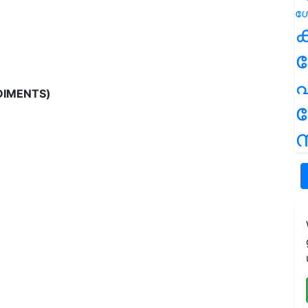
ക
kg-106.57
പ
DIMENTS)
ന
 kg- 247.71
ി kg- 45.07