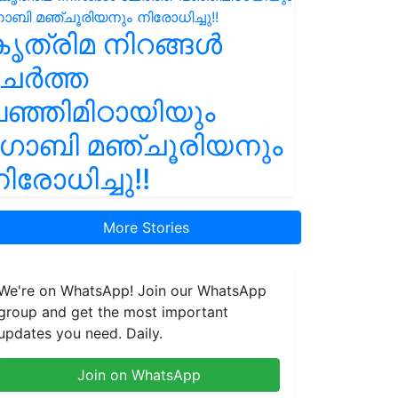
ൃത്രിമ നിറങ്ങൾ
ചേർത്ത
ഞ്ഞിമിഠായിയും
ഗോബി മഞ്ചൂരിയനും
ിരോധിച്ചു!!
More Stories
We're on WhatsApp! Join our WhatsApp
group and get the most important
updates you need. Daily.
Join on WhatsApp