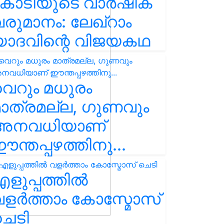
കോടിയുടെ വാർഷിക
രുമാനം: ലേഖ്‌റാം
യാദവിന്റെ വിജയകഥ
െറും മധുരം
ാത്രമല്ല, ഗുണവും
അനവധിയാണ്
ന്തപ്പഴത്തിനു...
ളുപ്പത്തിൽ
ളർത്താം കോസ്മോസ്
ചെടി