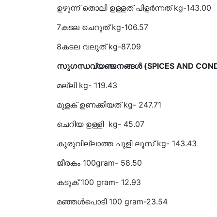
ഉഴുന്ന് തൊലി ഉള്ളത് പിളർന്നത് kg-143.00
7കടല ചെറുത് 
8കടല വലുത് kg-87.09
സുഗന്ധവ്യഞ്ജനങ്ങൾ (SPICES AND CON
മല്ലി kg- 119.43
മുളക് ഉണക്കിയത്
ചെറിയ ഉള്ള
കുരുവില്ലാത്ത പുളി ലൂസ് kg- 143.43
ജീരകം 100gram- 58.50
കടുക് 100 gram- 12.93
മഞ്ഞൾപൊടി 100 gram-23.54