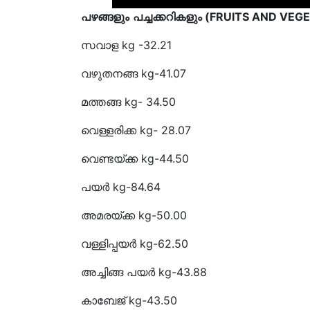
(FRUITS AND VEG
പഴങ്ങളും
പച്ചക്കറികളും
kg -32.21
സവാള
kg-41.07
വഴുതനങ്ങ
kg- 34.50
മത്തങ്ങ
kg- 28.07
വെള്ളരിക്ക
kg-44.50
വെണ്ടയ്ക്ക
kg-84.64
പയർ
kg-50.00
അമരയ്ക്ക
kg-62.50
വള്ളിപ്പയർ
kg-
അച്ചിങ്ങ
പയർ
kg-43.50
കാബേജ്