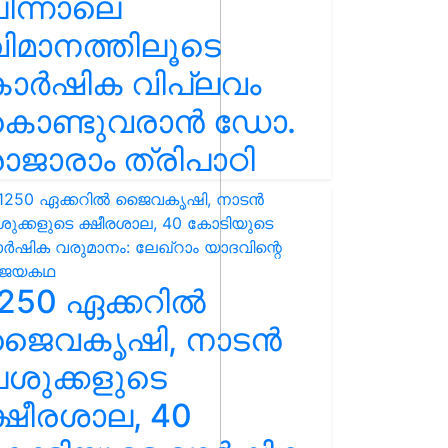
ിന്നാലെ
ിമാനത്തിലൂടെ
കാർഷിക വിപ്ലവം
കൊണ്ടുവരാൻ ഡോ.
ാജാരാം ത്രിപാഠി
250 ഏക്കറിൽ
ജൈവകൃഷി, നാടൻ
ശുക്കളുടെ
്ഷീരശാല, 40