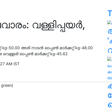
T
ാരം: വള്ളിപ്പയർ,
'
റ് kg-50.00 അരി നാടൻ ഓപ്പൺ മാർക്കറ്റ് kg-48.00
 വെള്ളരി ഓപ്പൺ മാർക്കറ്റ് kg-45.62
:27 AM IST
ക
ഹ