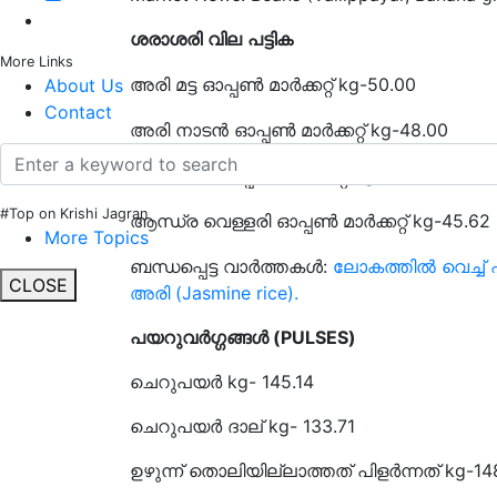
ശരാശരി
വില
പട്ടിക
More Links
kg-
About Us
അരി
മട്ട
ഓപ്പൺ
മാർക്കറ്റ്
Contact
kg-48.00
അരി
നാടൻ
ഓപ്പൺ
മാർക്കറ്റ്
kg-50.50
അരി
ചമ്പ
ഓപ്പൺ
മാർക്കറ്റ്
#Top on Krishi Jagran
kg-45.62
ആന്ധ്ര
വെള്ളരി
ഓപ്പൺ
മാർക്കറ്റ്
More Topics
ബന്ധപ്പെട്ട വാർത്തകൾ:
ലോകത്തിൽ വെച്ച് 
CLOSE
അരി (Jasmine rice).
പയറുവർഗ്ഗങ്ങൾ (PULSES)
ചെറുപയർ kg-
ചെറുപയർ ദാല് kg- 133.71
ഉഴുന്ന് തൊലിയില്ലാത്തത് പിളർന്നത് kg-14