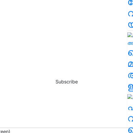
വ
വ
മ
Subscribe
ഈ
എ
വ
reen)