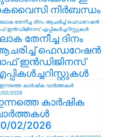
കെവൈസി നിർബന്ധം
ോക തേനീച്ച ദിനം
ആചരിച്ച് ഫെഡറേഷൻ
ഓഫ് ഇൻഡിജിനസ്
പ്പികൾച്ചറിസ്റ്റുകൾ
ഇന്നത്തെ കാർഷിക
വാർത്തകൾ
0/02/2026