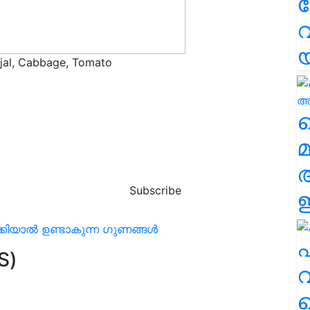
വ
njal, Cabbage, Tomato
ടിക
വ
മ
Subscribe
ഈ
്കിയാല്‍ ഉണ്ടാകുന്ന ഗുണങ്ങൾ
എ
S)
വ