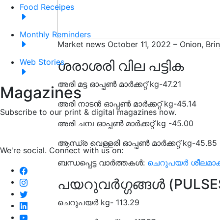
Food Receipes
Monthly Reminders
Market news October 11, 2022 – Onion, Bri
Web Stories
ശരാശരി വില പട്
അരി മട്ട ഓപ്പൺ മാർക്കറ്റ് kg-47.21
Magazines
അരി നാടൻ ഓപ്പൺ മാർക്കറ്റ് kg-45.14
Subscribe to our print & digital magazines now.
അരി ചമ്പ ഓപ്പൺ മാർക്കറ്റ് kg -45.00
ആന്ധ്ര വെള്ളരി ഓപ്പൺ മാർക്കറ്റ് kg-45.85
We're social. Connect with us on:
ബന്ധപ്പെട്ട വാർത്തകൾ:
ചെറുപയര്‍ ശീലമാക
പയറുവർഗ്ഗങ്ങൾ (PULSE
ചെറുപയർ kg- 113.29