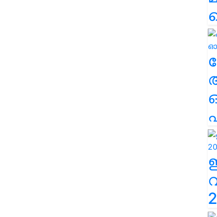
38
ല
64.36
എ
6.14
2