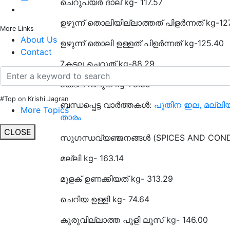
ചെറുപയർ ദാല് kg- 117.57
ഉഴുന്ന് തൊലിയില്ലാത്തത് പിളർന്നത് kg-12
More Links
About Us
ഉഴുന്ന് തൊലി ഉള്ളത് പിളർന്നത് kg-125.40
Contact
7കടല ചെറുത് kg-88.29
8കടല വലുത് kg-78.30
#Top on Krishi Jagran
ബന്ധപ്പെട്ട വാർത്തകൾ:
പുതിന ഇല, മല്ലിയ
More Topics
താരം
CLOSE
സുഗന്ധവ്യഞ്ജനങ്ങൾ (SPICES AND CON
മല്ലി kg- 163.14
മുളക് ഉണക്കിയത് kg- 313.29
ചെറിയ ഉള്ളി kg- 
കുരുവില്ലാത്ത പുളി ലൂസ് kg- 146.00