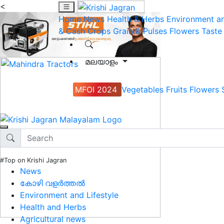
<
Home
News
Health & Herbs
Environment an
& Cash Crops
Grain & Pulses
Flowers
Taste
മലയാളം
MFOI 2024
Vegetables
Fruits
Flowers
#Top on Krishi Jagran
News
കോഴി വളർത്തൽ
Environment and Lifestyle
Health and Herbs
Agricultural news