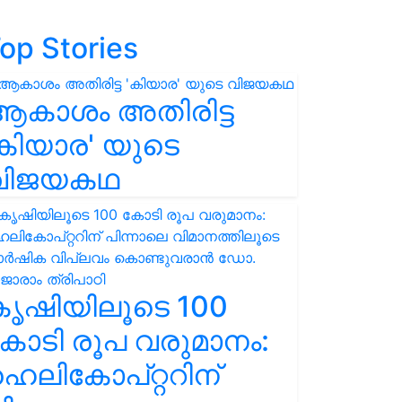
op Stories
ആകാശം അതിരിട്ട
കിയാര' യുടെ
വിജയകഥ
കൃഷിയിലൂടെ 100
ോടി രൂപ വരുമാനം:
െലികോപ്റ്ററിന്