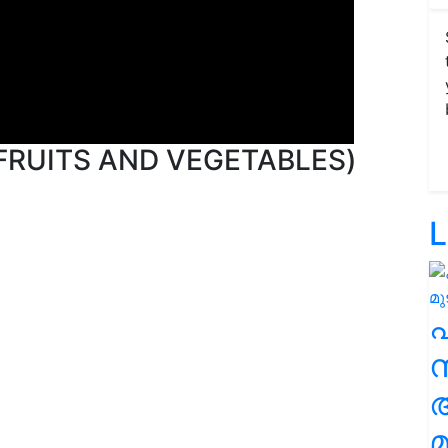
 (FRUITS AND VEGETABLES)
-29.21
L
സ
മ