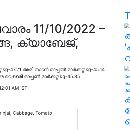
T
വാരം 11/10/2022 –
ങ, ക്യാബേജ്,
'
റ് kg-47.21 അരി നാടൻ ഓപ്പൺ മാർക്കറ്റ് kg-45.14
ര വെള്ളരി ഓപ്പൺ മാർക്കറ്റ് kg-45.85
12:01 AM IST
ക
ഹ