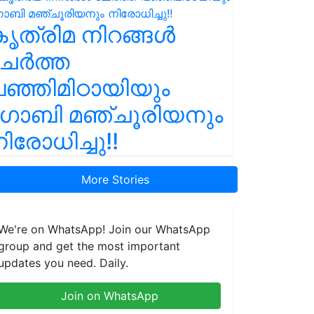
ൃത്രിമ നിറങ്ങൾ
ചേർത്ത
ഞ്ഞിമിഠായിയും
ഗോബി മഞ്ചൂരിയനും
ിരോധിച്ചു!!
More Stories
We're on WhatsApp! Join our WhatsApp
group and get the most important
updates you need. Daily.
Join on WhatsApp