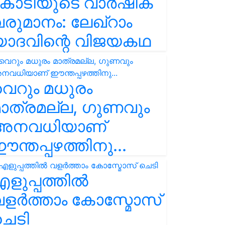
കോടിയുടെ വാർഷിക
രുമാനം: ലേഖ്‌റാം
യാദവിന്റെ വിജയകഥ
െറും മധുരം
ാത്രമല്ല, ഗുണവും
അനവധിയാണ്
ന്തപ്പഴത്തിനു...
ളുപ്പത്തിൽ
ളർത്താം കോസ്മോസ്
ചെടി