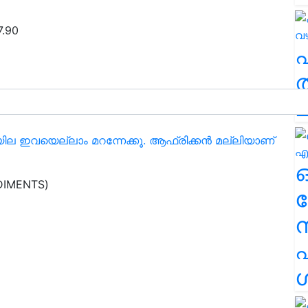
7.90
ത
ച
ില ഇവയെല്ലാം മറന്നേക്കൂ. ആഫ്രിക്കൻ മല്ലിയാണ്
DIMENTS)
ര
എ
74.64
ശ