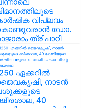
ിന്നാലെ
ിമാനത്തിലൂടെ
കാർഷിക വിപ്ലവം
കൊണ്ടുവരാൻ ഡോ.
ാജാരാം ത്രിപാഠി
250 ഏക്കറിൽ
ജൈവകൃഷി, നാടൻ
ശുക്കളുടെ
്ഷീരശാല, 40