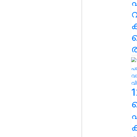
പ
വ
ര
1
പ
ക