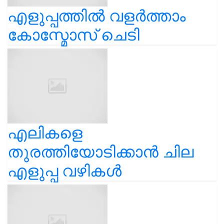
എളുപ്പത്തിൽ വളർത്താം
കോസ്മോസ് ചെടി
എലികളെ
തുരത്തിയോടിക്കാൻ ചില
എളുപ്പ വഴികൾ