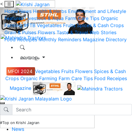
<
Home
News
Health & Herbs
Environment and Lifestyle
Features
Livestock & Aqua
Farm Care Tips
Organic
Farming
#FTB
Vegetables
Fruits
Spices & Cash Crops
Grain & Pulses
Flowers
Taste & Travel
Web Stories
Food Receipes
Monthly Reminders
Magazine
Directory
മലയാളം
MFOI 2024
Vegetables
Fruits
Flowers
Spices & Cash
Crops
Organic Farming
Farm Care Tips
Food Receipes
Magazine
#Top on Krishi Jagran
News