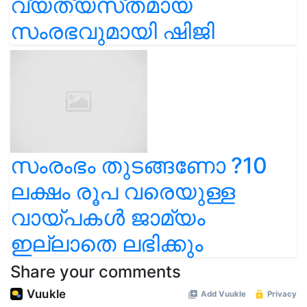
വ്യത്യസ്‌തമായ
സംരഭവുമായി ഷിജി
സംരംഭം തുടങ്ങണോ ?10
ലക്ഷം രൂപ വരെയുള്ള
വായ്പകള്‍ ജാമ്യം
ഇല്ലാതെ ലഭിക്കും
Share your comments