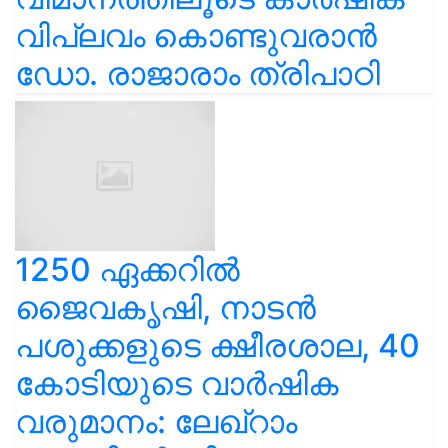
വിപ്ലവം കൊണ്ടുവരാൻ
ഡോ. രാജാരാം ത്രിപാഠി
1250 ഏക്കറിൽ
ജൈവകൃഷി, നാടൻ
പശുക്കളുടെ ക്ഷീരശാല, 40
കോടിയുടെ വാർഷിക
വരുമാനം: ലേഖ്‌റാം