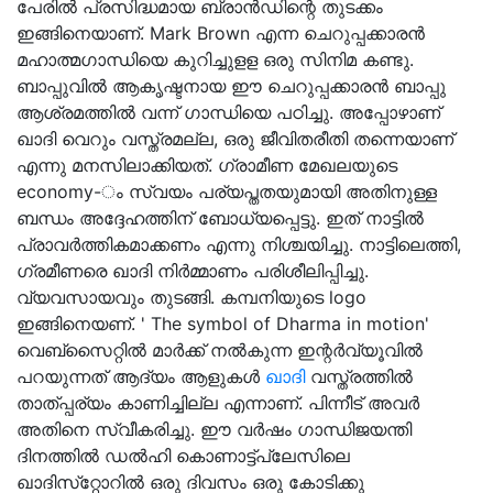
പേരില്‍ പ്രസിദ്ധമായ ബ്രാന്‍ഡിന്റെ തുടക്കം
ഇങ്ങിനെയാണ്. Mark Brown എന്ന ചെറുപ്പക്കാരന്‍
മഹാത്മഗാന്ധിയെ കുറിച്ചുളള ഒരു സിനിമ കണ്ടു.
ബാപ്പുവില്‍ ആകൃഷ്ടനായ ഈ ചെറുപ്പക്കാരന്‍ ബാപ്പു
ആശ്രമത്തില്‍ വന്ന് ഗാന്ധിയെ പഠിച്ചു. അപ്പോഴാണ്
ഖാദി വെറും വസ്ത്രമല്ല, ഒരു ജീവിതരീതി തന്നെയാണ്
എന്നു മനസിലാക്കിയത്. ഗ്രാമീണ മേഖലയുടെ
economy-ം സ്വയം പര്യപ്തതയുമായി അതിനുള്ള
ബന്ധം അദ്ദേഹത്തിന് ബോധ്യപ്പെട്ടു. ഇത് നാട്ടില്‍
പ്രാവര്‍ത്തികമാക്കണം എന്നു നിശ്ചയിച്ചു. നാട്ടിലെത്തി,
ഗ്രമീണരെ ഖാദി നിര്‍മ്മാണം പരിശീലിപ്പിച്ചു.
വ്യവസായവും തുടങ്ങി. കമ്പനിയുടെ logo
ഇങ്ങിനെയണ്. ' The symbol of Dharma in motion'
വെബ്‌സൈറ്റില്‍ മാര്‍ക്ക് നല്‍കുന്ന ഇന്റര്‍വ്യൂവില്‍
പറയുന്നത് ആദ്യം ആളുകള്‍
ഖാദി
വസ്ത്രത്തില്‍
താത്പ്പര്യം കാണിച്ചില്ല എന്നാണ്. പിന്നീട് അവര്‍
അതിനെ സ്വീകരിച്ചു. ഈ വര്‍ഷം ഗാന്ധിജയന്തി
ദിനത്തില്‍ ഡല്‍ഹി കൊണാട്ട്‌പ്ലേസിലെ
ഖാദിസ്‌റ്റോറില്‍ ഒരു ദിവസം ഒരു കോടിക്കു