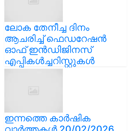
ലോക തേനീച്ച ദിനം
ആചരിച്ച് ഫെഡറേഷൻ
ഓഫ് ഇൻഡിജിനസ്
എപ്പികൾച്ചറിസ്റ്റുകൾ
ഇന്നത്തെ കാർഷിക
വാർത്തകൾ 20/02/2026