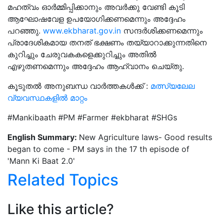
മഹത്വം ഓര്‍മ്മിപ്പിക്കാനും അവര്‍ക്കു വേണ്ടി കൂടി
ആഘോഷവേള ഉപയോഗിക്കണമെന്നും അദ്ദേഹം
പറഞ്ഞു.
www.ekbharat.gov.in
സന്ദര്‍ശിക്കണമെന്നും
പ്രാദേശികമായ തനത് ഭക്ഷണം തയ്യാറാക്കുന്നതിനെ
കുറിച്ചും ചേരുവകകളെക്കുറിച്ചും അതില്‍
എഴുതണമെന്നും അദ്ദേഹം ആഹ്വാനം ചെയ്തു.
കൂടുതൽ അനുബന്ധ വാർത്തകൾക്ക്‌ :
മത്സ്യലേല
വ്യവസ്ഥകളിൽ മാറ്റം
#Mankibaath #PM #Farmer #ekbharat #SHGs
English Summary:
New Agriculture laws- Good results
began to come - PM says in the 17 th episode of
'Mann Ki Baat 2.0'
Related Topics
Like this article?