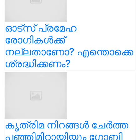
ഓട്സ് പ്രമേഹ
രോഗികൾക്ക്
നല്ലതാണോ? എന്തൊക്കെ
ശ്രദ്ധിക്കണം?
കൃത്രിമ നിറങ്ങൾ ചേർത്ത
പഞ്ഞിമിഠായിയും ഗോബി