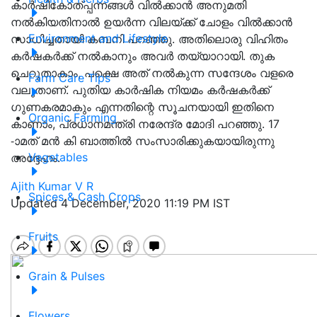
കാര്‍ഷികോത്പ്പന്നങ്ങള്‍ വില്‍ക്കാന്‍ അനുമതി
നല്‍കിയതിനാല്‍ ഉയര്‍ന്ന വിലയ്ക്ക് ചോളം വില്‍ക്കാന്‍
Environment and Lifestyle
സാധിച്ചതായി കമ്പനി പറഞ്ഞു. അതിലൊരു വിഹിതം
കര്‍ഷകര്‍ക്ക് നല്‍കാനും അവര്‍ തയ്യാറായി. തുക
ചെറുതാകാം, പക്ഷെ അത് നല്‍കുന്ന സന്ദേശം വളരെ
Farm Care Tips
വലുതാണ്. പുതിയ കാര്‍ഷിക നിയമം കര്‍ഷകര്‍ക്ക്
ഗുണകരമാകും എന്നതിന്റെ സൂചനയായി ഇതിനെ
Organic Farming
കാണാം, പ്രധാനമന്ത്രി നരേന്ദ്ര മോദി പറഞ്ഞു. 17
-ാമത് മന്‍ കി ബാത്തില്‍ സംസാരിക്കുകയായിരുന്നു
Vegetables
അദ്ദേഹം.
Ajith Kumar V R
Spices & Cash Crops
Updated 4 December, 2020 11:19 PM IST
Fruits
Grain & Pulses
Flowers