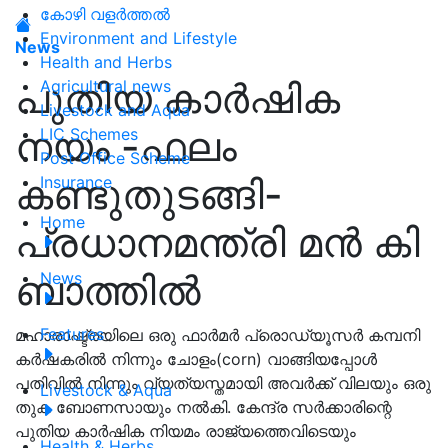
കോഴി വളർത്തൽ
Environment and Lifestyle
News
Health and Herbs
പുതിയ കാര്‍ഷിക
Agricultural news
Livestock and Aqua
നയം -ഫലം
LIC Schemes
Post Office Scheme
കണ്ടുതുടങ്ങി-
Insurance
Home
പ്രധാനമന്ത്രി മന്‍ കി
ബാത്തില്‍
News
Features
മഹാരാഷ്ട്രയിലെ ഒരു ഫാര്‍മര്‍ പ്രൊഡ്യൂസര്‍ കമ്പനി
കര്‍ഷകരില്‍ നിന്നും ചോളം(corn) വാങ്ങിയപ്പോള്‍
പതിവില്‍ നിന്നും വ്യത്യസ്തമായി അവര്‍ക്ക് വിലയും ഒരു
Livestock & Aqua
തുക ബോണസായും നല്‍കി. കേന്ദ്ര സര്‍ക്കാരിന്റെ
പുതിയ കാര്‍ഷിക നിയമം രാജ്യത്തെവിടെയും
Health & Herbs