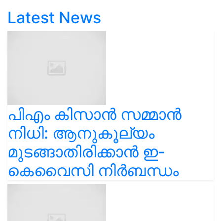
Latest News
പിഎം കിസാൻ സമ്മാൻ
നിധി: ആനുകൂല്യം
മുടങ്ങാതിരിക്കാൻ ഇ-
കെവൈസി നിർബന്ധം