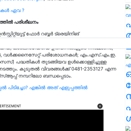
വിളകൾ ഏവ ?
ണത്തില്‍ പരിശീലനം
ത
റിറ്റ്യൂട്ട് ഫോര്‍ റബ്ബര്‍ ട്രെയിനിങ്
്ള ഉത്പന്ന നിര്‍മ്മാണത്തില്‍ അഞ്ചു ദിവസത്തെ
ച
ഡ്, കാലെന്‍ഡേര്‍ഡ് ഉത്പന്നങ്ങളുടെ നിര്‍മ്മാണം;
ോള്‍, വള്‍ക്കനൈസേറ്റ് പരിശോധനകള്‍; എം.എസ്.എം.ഇ.
സ്) പദ്ധതികള്‍ തുടങ്ങിയവ ഉള്‍ക്കൊള്ളിച്ചുള്ള
്തും. കൂടുതല്‍ വിവരങ്ങള്‍ക്ക് 0481-2353127 എന്ന
സ്ആപ്പ് നമ്പറിലോ ബന്ധപ്പെടാം.
ര
പൂപ്പൽ പിടിച്ചോ? എങ്കിൽ അത് എളുപ്പത്തിൽ
എ
ERTISEMENT
ശ