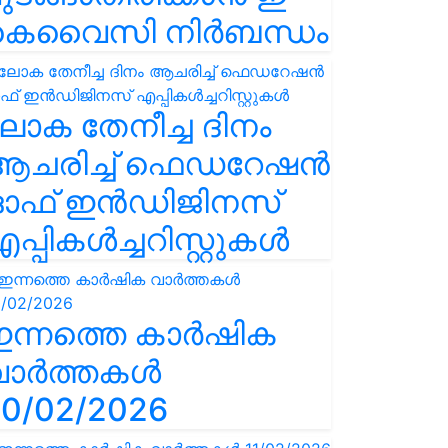
കെവൈസി നിർബന്ധം
ോക തേനീച്ച ദിനം
ആചരിച്ച് ഫെഡറേഷൻ
ഓഫ് ഇൻഡിജിനസ്
പ്പികൾച്ചറിസ്റ്റുകൾ
ഇന്നത്തെ കാർഷിക
വാർത്തകൾ
0/02/2026