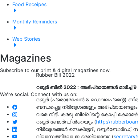
Food Receipes
Monthly Reminders
Web Stories
Magazines
Subscribe to our print & digital magazines now.
Rubber Bill 2022
റബ്ബര്‍ ബില്‍ 2022 : അഭിപ്രായങ്ങള്‍ മാര്‍ച്ച
We're social. Connect with us on:
റബ്ബര്‍ (പ്രൊമോഷന്‍ & ഡെവലപ്‌മെന്റ്) ബ
ബന്ധപ്പെട്ട നിര്‍ദ്ദേശങ്ങളും അഭിപ്രായങ്ങളും
വരെ നീട്ടി. കരടു ബില്ലിന്റെ കോപ്പി കൊമേഴ്‌സ് 
റബ്ബര്‍ ബോര്‍ഡിൻറെയും (
http://rubberboar
നിര്‍ദ്ദേശങ്ങള്‍ സെക്രട്ടറി, റബ്ബര്‍ബോര്‍
വിലാസത്തിലോ ഇ മെയിലായോ (
secretary