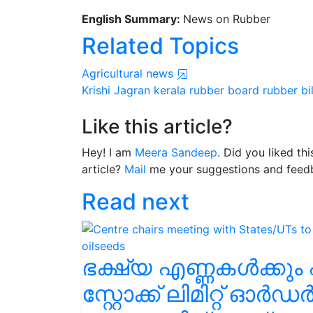
English Summary:
News on Rubber
Related Topics
Agricultural news
Krishi Jagran
kerala
rubber board
rubber bil
Like this article?
Hey! I am
Meera Sandeep
. Did you liked th
article?
Mail
me your suggestions and feed
Read next
ഭക്ഷ്യ എണ്ണകൾക്കും എ
സ്റ്റോക്ക് ലിമിറ്റ് ഓർഡ