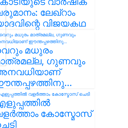
കോടിയുടെ വാർഷിക
രുമാനം: ലേഖ്‌റാം
യാദവിന്റെ വിജയകഥ
െറും മധുരം
ാത്രമല്ല, ഗുണവും
അനവധിയാണ്
ന്തപ്പഴത്തിനു...
ളുപ്പത്തിൽ
ളർത്താം കോസ്മോസ്
ചെടി