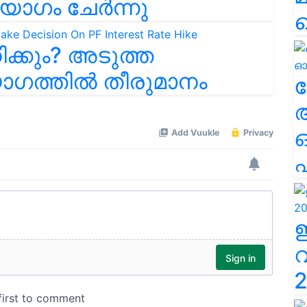
ം യോഗം ചേർന്നു
ിക്കും? അടുത്ത
ോഗത്തിൽ തീരുമാനം
ല
എ
2