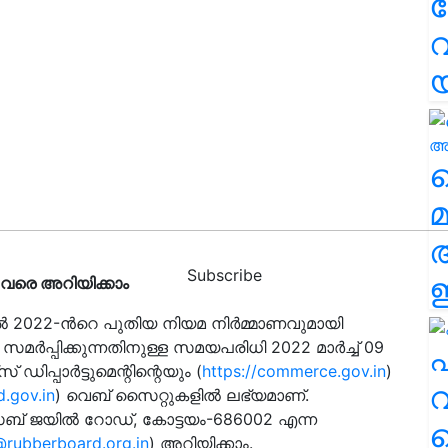
വ
വ
മ
Subscribe
ഈ
് 9 വരെ അറിയിക്കാം
ില്‍ 2022-ൻറെ പുതിയ നിയമ നിര്‍മ്മാണവുമായി
 സമര്‍പ്പിക്കുന്നതിനുള്ള സമയപരിധി 2022 മാര്‍ച്ച് 09
എ
ഡിപ്പാര്‍ട്ടുമെന്റിന്റെയും (
https://commerce.gov.in
)
വ
d.gov.in
) വെബ് സൈറ്റുകളില്‍ ലഭ്യമാണ്.
ഡ്, സബ് ജയില്‍ റോഡ്, കോട്ടയം-686002 എന്ന
@rubberboard.org.in
) അറിയിക്കാം.