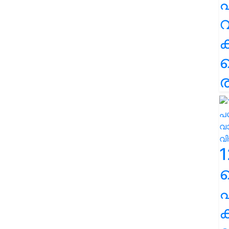
പ
വ
ര
1
പ
ക