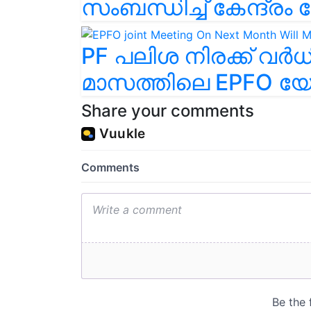
സംബന്ധിച്ച് കേന്ദ്ര
PF പലിശ നിരക്ക് വർധ
മാസത്തിലെ EPFO യ
Share your comments