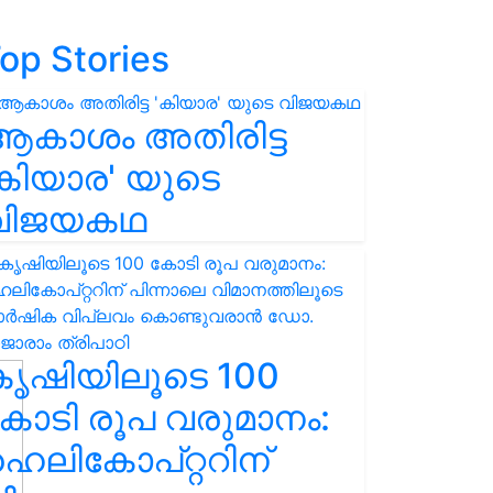
op Stories
ആകാശം അതിരിട്ട
കിയാര' യുടെ
വിജയകഥ
കൃഷിയിലൂടെ 100
ോടി രൂപ വരുമാനം:
െലികോപ്റ്ററിന്