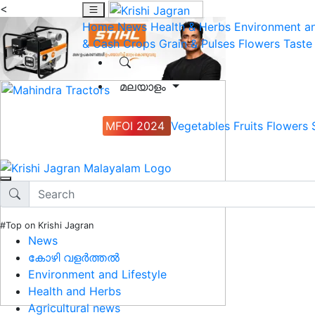
<
Home
News
Health & Herbs
Environment an
& Cash Crops
Grain & Pulses
Flowers
Taste
മലയാളം
MFOI 2024
Vegetables
Fruits
Flowers
#Top on Krishi Jagran
News
കോഴി വളർത്തൽ
Environment and Lifestyle
Health and Herbs
Agricultural news