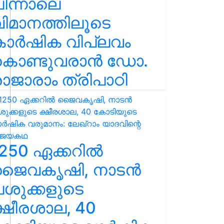
ിന്നാലെ
ിമാനത്തിലൂടെ
കാർഷിക വിപ്ലവം
കൊണ്ടുവരാൻ ഡോ.
ാജാരാം ത്രിപാഠി
250 ഏക്കറിൽ
ജൈവകൃഷി, നാടൻ
ശുക്കളുടെ
്ഷീരശാല, 40