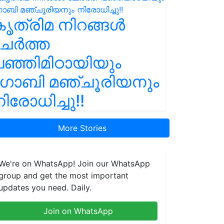
ൃത്രിമ നിറങ്ങൾ
ചേർത്ത
ഞ്ഞിമിഠായിയും
ഗോബി മഞ്ചൂരിയനും
ിരോധിച്ചു!!
More Stories
We're on WhatsApp! Join our WhatsApp
group and get the most important
updates you need. Daily.
Join on WhatsApp