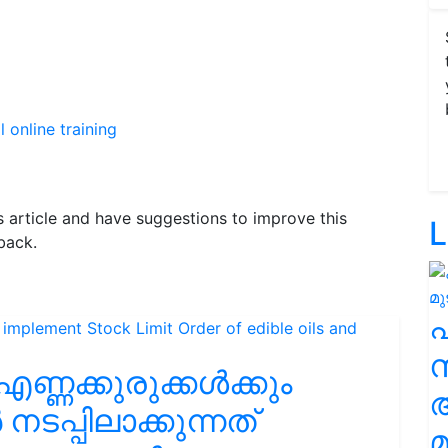
l
online training
is article and have suggestions to improve this
L
back.
സ
ണ്ണക്കുരുക്കൾക്കും
ർ നടപ്പിലാക്കുന്നത്
മ