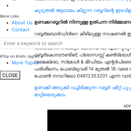
കൂടുതൽ ആദായം കിട്ടുന്ന റബ്ബറിന്റെ ഇട
More Links
ഉണക്കറബ്ബറില്‍ നിന്നുള്ള ഉത്പന്ന നിര്‍മ്മാ
About Us
Contact
റബ്ബര്‍ബോര്‍ഡിൻറെ കീഴിലുള്ള നാഷണല്‍ ഇന്‍സ്റ്
(എന്‍.ഐ.ആര്‍.ടി.) ഉണക്കറബ്ബറില്‍ നിന്നുള
പരിശീലനം നല്‍കും. മോള്‍ഡഡ്, എക്‌സ്ട്രൂഡ
റബ്ബര്‍കോമ്പൗണ്ടിങ്; പ്രോസസ്സ് കണ്‍ട്ര
#Top on Krishi Jagran
(മൈക്രോ, സ്‌മോള്‍ & മീഡിയം എന്റര്‍പ്രൈസ
More Topics
പരിശീലനം ഫെബ്രുവരി 14 മുതല്‍ 18 വരെ നടത
CLOSE
ഫോണ്‍ നമ്പറിലോ 04812353201 എന്ന വാട്‌
ഉണക്കി അടുക്കി വച്ചിരിക്കുന്ന റബ്ബർ ഷീറ്റ് 
മാറ്റിയെടുക്കാം
ADV