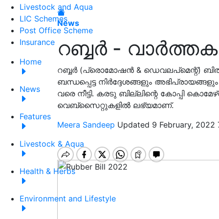
Livestock and Aqua
LIC Schemes
News
Post Office Scheme
റബ്ബർ - വാർത്ത
Insurance
Home
റബ്ബര്‍ (പ്രൊമോഷന്‍ & ഡെവലപ്‌മെന്റ്) ബി
ബന്ധപ്പെട്ട നിര്‍ദ്ദേശങ്ങളും അഭിപ്രായങ്ങളും
News
വരെ നീട്ടി. കരടു ബില്ലിന്റെ കോപ്പി കൊമേഴ്‌സ്
വെബ്സൈറ്റുകളില്‍ ലഭ്യമാണ്.
Features
Meera Sandeep
Updated 9 February, 2022 
Livestock & Aqua
Health & Herbs
Environment and Lifestyle