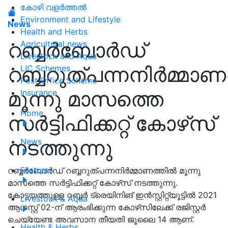
കോഴി വളർത്തൽ
Environment and Lifestyle
News
Health and Herbs
റബ്ബര്‍ബോര്‍ഡ്
Agricultural news
Livestock and Aqua
റബ്ബറുത്പന്നനിര്‍മ്മാണ
LIC Schemes
Post Office Scheme
മൂന്നു മാസത്തെ
Insurance
Home
സര്‍ട്ടിഫിക്കറ്റ് കോഴ്‌സ്
നടത്തുന്നു
News
Features
റബ്ബര്‍ബോര്‍ഡ് റബ്ബറുത്പന്നനിര്‍മ്മാണത്തില്‍ മൂന്നു
മാസത്തെ സര്‍ട്ടിഫിക്കറ്റ് കോഴ്‌സ് നടത്തുന്നു.
കോട്ടയത്തുള്ള റബ്ബര്‍ ട്രെയിനിങ് ഇന്‍സ്റ്റിറ്റ്യൂട്ടില്‍ 2021
Livestock & Aqua
ആഗസ്റ്റ് 02-ന് ആരംഭിക്കുന്ന കോഴ്‌സിലേക്ക് രജിസ്റ്റര്‍
ചെയ്യേണ്ട അവസാന തീയതി ജൂലൈ 14 ആണ്.
Health & Herbs