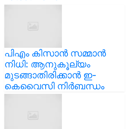
പിഎം കിസാൻ സമ്മാൻ
നിധി: ആനുകൂല്യം
മുടങ്ങാതിരിക്കാൻ ഇ-
കെവൈസി നിർബന്ധം