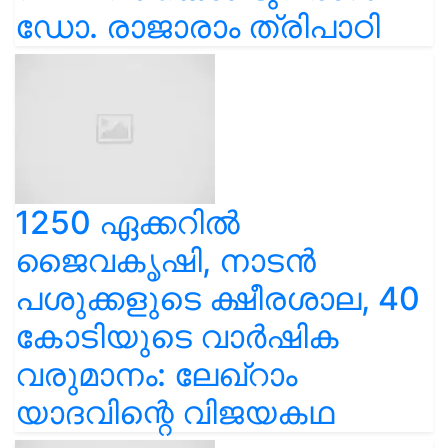
ഡോ. രാജാരാം ത്രിപാഠി
1250 ഏക്കറിൽ
ജൈവകൃഷി, നാടൻ
പശുക്കളുടെ ക്ഷീരശാല, 40
കോടിയുടെ വാർഷിക
വരുമാനം: ലേഖ്‌റാം
യാദവിന്റെ വിജയകഥ