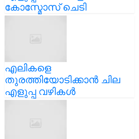
കോസ്മോസ് ചെടി
എലികളെ
തുരത്തിയോടിക്കാൻ ചില
എളുപ്പ വഴികൾ