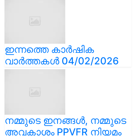
ഇന്നത്തെ കാർഷിക
വാർത്തകൾ 04/02/2026
നമ്മുടെ ഇനങ്ങൾ, നമ്മുടെ
അവകാശം PPVFR നിയമം