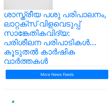
ശാസ്ത്രീയ പശു പരിപാലനം,
ലാറ്റക്സ് വിളവെടുപ്പ്
സാങ്കേതികവിദ്യ:
പരിശീലന പരിപാടികൾ...
കൂടുതൽ കാർഷിക
വാർത്തകൾ
More News Feeds