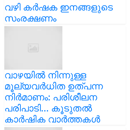
വഴി കർഷക ഇനങ്ങളുടെ
സംരക്ഷണം
വാഴയിൽ നിന്നുള്ള
മൂല്യവർധിത ഉത്പന്ന
നിർമാണം: പരിശീലന
പരിപാടി... കൂടുതൽ
കാർഷിക വാർത്തകൾ