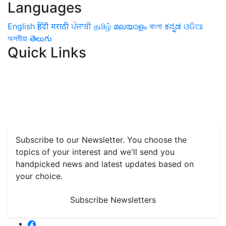
Languages
English
हिंदी
मराठी
ਪੰਜਾਬੀ
தமிழ்
മലയാളം
বাংলা
ಕನ್ನಡ
ଓଡିଆ
অসমীয়া
తెలుగు
Quick Links
Home
News
Health & Herbs
Environment and Lifestyle
Features
Livestock & Aqua
Farm Care Tips
Organic
Farming
#FTB
Vegetables
Fruits
Spices & Cash Crops
Grain & Pulses
Flowers
Taste & Travel
Food Receipes
Monthly Reminders
Subscribe to our Newsletter. You choose the
topics of your interest and we'll send you
handpicked news and latest updates based on
your choice.
Subscribe Newsletters