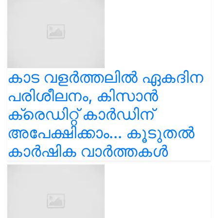
കാട വളര്‍ത്തലിൽ ഏകദിന
പരിശീലനം, കിസാൻ
ക്രെഡിറ്റ് കാർഡിന്
അപേക്ഷിക്കാം... കൂടുതൽ
കാർഷിക വാർത്തകൾ