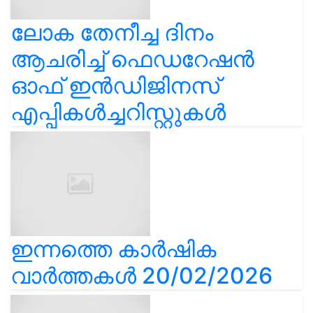
ലോക തേനീച്ച ദിനം
ആചരിച്ച് ഫെഡറേഷൻ
ഓഫ് ഇൻഡിജിനസ്
എപ്പികൾച്ചറിസ്റ്റുകൾ
ഇന്നത്തെ കാർഷിക
വാർത്തകൾ 20/02/2026