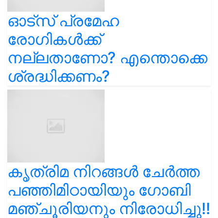
ഓട്സ് പ്രമേഹ
രോഗികൾക്ക്
നല്ലതാണോ? എന്തൊക്കെ
ശ്രദ്ധിക്കണം?
കൃത്രിമ നിറങ്ങൾ ചേർത്ത
പഞ്ഞിമിഠായിയും ഗോബി
മഞ്ചൂരിയനും നിരോധിച്ചു!!