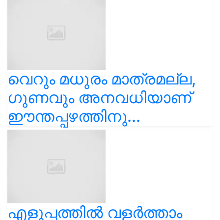
വെറും മധുരം മാത്രമല്ല,
ഗുണവും അനവധിയാണ്
ഈന്തപ്പഴത്തിനു...
എളുപ്പത്തിൽ വളർത്താം