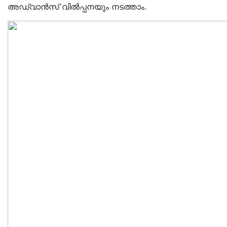
അഡ്വാൻസ് വിൽപ്പനയും നടത്താം.