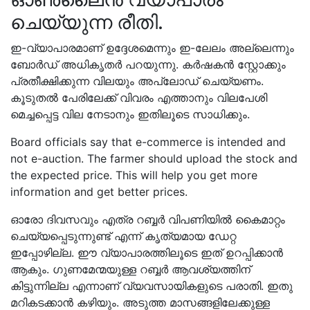
ചെയ്യുന്ന രീതി.
ഇ-വ്യാപാരമാണ് ഉദ്ദേശമെന്നും ഇ-ലേലം അല്ലെന്നും
ബോർഡ് അധികൃതർ പറയുന്നു. കർഷകൻ സ്റ്റോക്കും
പ്രതീക്ഷിക്കുന്ന വിലയും അപ്ലോഡ് ചെയ്യണം.
കൂടുതൽ പേരിലേക്ക് വിവരം എത്താനും വിലപേശി
മെച്ചപ്പെട്ട വില നേടാനും ഇതിലൂടെ സാധിക്കും.
Board officials say that e-commerce is intended and
not e-auction. The farmer should upload the stock and
the expected price. This will help you get more
information and get better prices.
ഓരോ ദിവസവും എത്ര റബ്ബർ വിപണിയിൽ കൈമാറ്റം
ചെയ്യപ്പെടുന്നുണ്ട് എന്ന് കൃത്യമായ ഡേറ്റ
ഇപ്പോഴില്ല. ഈ വ്യാപാരത്തിലൂടെ ഇത് ഉറപ്പിക്കാൻ
ആകും. ഗുണമേന്മയുള്ള റബ്ബർ ആവശ്യത്തിന്
കിട്ടുന്നില്ല എന്നാണ് വ്യവസായികളുടെ പരാതി. ഇതു
മറികടക്കാൻ കഴിയും. അടുത്ത മാസങ്ങളിലേക്കുള്ള