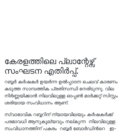
കേരളത്തിലെ പ്ലാന്റേഴ്സ്
സംഘടന എതിർപ്പ്‌.
റബ്ബർ കർഷകർ ഉയർന്ന ഉൽപ്പാദന ചെലവ് കാരണം
കടുത്ത സാമ്പത്തിക പ്രതിസന്ധി നേരിടുന്നു. വില
നിർണ്ണയിക്കാൻ നിലവിലുള്ള ഓപ്പൺ മാർക്കറ്റ് സിസ്റ്റം
ശരിയായ സംവിധാനം ആണ്.
സ്വാഭാവിക റബ്ബറിന് ന്യായവിലയും കർഷകർക്ക്
പരമാവധി ആനുകൂല്യവും നല്കുന്ന നിലവിലുള്ള
സംവിധാനത്തിന്‌ പകരം റബ്ബർ ബോർഡിൻറെ ഇ-