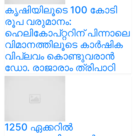
കൃഷിയിലൂടെ 100 കോടി
രൂപ വരുമാനം:
ഹെലികോപ്റ്ററിന് പിന്നാലെ
വിമാനത്തിലൂടെ കാർഷിക
വിപ്ലവം കൊണ്ടുവരാൻ
ഡോ. രാജാരാം ത്രിപാഠി
1250 ഏക്കറിൽ