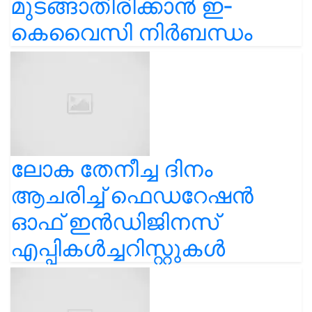
മുടങ്ങാതിരിക്കാൻ ഇ-
കെവൈസി നിർബന്ധം
ലോക തേനീച്ച ദിനം
ആചരിച്ച് ഫെഡറേഷൻ
ഓഫ് ഇൻഡിജിനസ്
എപ്പികൾച്ചറിസ്റ്റുകൾ