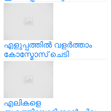
എളുപ്പത്തിൽ വളർത്താം
കോസ്മോസ് ചെടി
എലികളെ