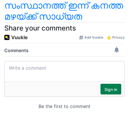
സം​സ്ഥാ​ന​ത്ത് ഇന്ന് ക​ന​ത്ത
മ​ഴ​യ്ക്ക് സാ​ധ്യ​ത
Share your comments