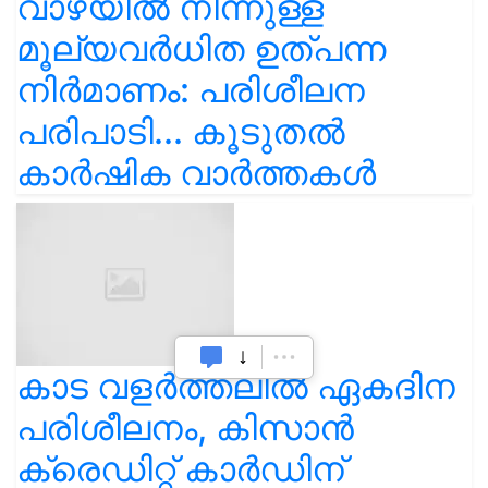
വാഴയിൽ നിന്നുള്ള
മൂല്യവർധിത ഉത്പന്ന
നിർമാണം: പരിശീലന
പരിപാടി... കൂടുതൽ
കാർഷിക വാർത്തകൾ
കാട വളര്‍ത്തലിൽ ഏകദിന
പരിശീലനം, കിസാൻ
ക്രെഡിറ്റ് കാർഡിന്