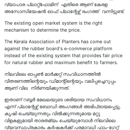
വ്യാപാര പ്ലാറ്റ്ഫോമിന് എതിരെ ആണ് കേരള
അസോസിയേഷൻ ഓഫ് പ്ലാന്റേഴ്സ് രംഗത്ത് വന്നിട്ടുണ്ട്.
The existing open market system is the right
mechanism to determine the price.
The Kerala Association of Planters has come out
against the rubber board's e-commerce platform
instead of the existing system that provides fair price
for natural rubber and maximum benefit to farmers.
നിലവിലെ ഓപ്പൺ മാർക്കറ്റ് സംവിധാനത്തിൽ
വിതരണത്തിന്റെയും ഡിമാന്റിന്റെയും വലിപ്പച്ചെറുപ്പം
ആണ് വില നിർണയിക്കുന്നത്‌.
ഇതാണ് റബ്ബർ മേഖലയുടെ ശരിയായ സംവിധാനം
എന്ന് പ്ലാന്റേഴ്സ് ബോഡി അംഗങ്ങൾ അഭിപ്രായപ്പെട്ടു.
കൃഷി ചെയ്യുന്നതും വിൽക്കുന്നതുമായ മറ്റു
വിളകളുമായി താരതമ്യം ചെയ്യുമ്പോൾ നിലവിലെ
വ്യവസ്ഥപ്രകാരം കർഷകർക്ക് പരമാവധി ഫാം-ഗേറ്റ്