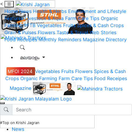
<
Home
News
Health & Herbs
Environment and Lifestyle
Features
Livestock & Aqua
Farm Care Tips
Organic
Farming
#FTB
Vegetables
Fruits
Spices & Cash Crops
Grain & Pulses
Flowers
Taste & Travel
Web Stories
Food Receipes
Monthly Reminders
Magazine
Directory
മലയാളം
MFOI 2024
Vegetables
Fruits
Flowers
Spices & Cash
Crops
Organic Farming
Farm Care Tips
Food Receipes
Magazine
#Top on Krishi Jagran
News