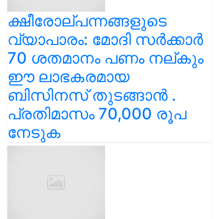
ക്ഷീരോല്പന്നങ്ങളുടെ
വ്യാപാരം: മോദി സർക്കാർ
70 ശതമാനം പണം നല്കും
ഈ ലാഭകരമായ
ബിസിനസ് തുടങ്ങാൻ .
പ്രതിമാസം 70,000 രൂപ
നേടുക