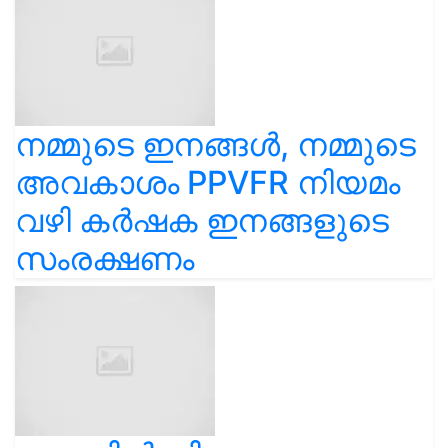
നമ്മുടെ ഇനങ്ങൾ, നമ്മുടെ
അവകാശം PPVFR നിയമം
വഴി കർഷക ഇനങ്ങളുടെ
സംരക്ഷണം