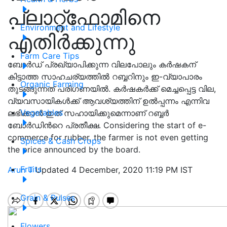
പ്ലാറ്റ്ഫോമിനെ
Environment and Lifestyle
എതിർക്കുന്നു
Farm Care Tips
ബോർഡ് പ്രഖ്യാപിക്കുന്ന വിലപോലും കർഷകന്
കിട്ടാത്ത സാഹചര്യത്തിൽ റബ്ബറിനും ഇ-വ്യാപാരം
Organic Farming
തുടങ്ങുന്നത് പരിഗണയിൽ. കർഷകർക്ക് മെച്ചപ്പെട്ട വില,
വ്യവസായികൾക്ക് ആവശ്യത്തിന് ഉൽപ്പന്നം എന്നിവ
Vegetables
ലഭിക്കാൻ ഇത് സഹായിക്കുമെന്നാണ് റബ്ബർ
ബോർഡിൻറെ പ്രതീക്ഷ. Considering the start of e-
commerce for rubber, the farmer is not even getting
Spices & Cash Crops
the price announced by the board.
Fruits
Arun T
Updated 4 December, 2020 11:19 PM IST
Grain & Pulses
Flowers