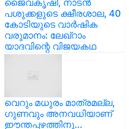
ജൈവകൃഷി, നാടൻ
പശുക്കളുടെ ക്ഷീരശാല, 40
കോടിയുടെ വാർഷിക
വരുമാനം: ലേഖ്‌റാം
യാദവിന്റെ വിജയകഥ
വെറും മധുരം മാത്രമല്ല,
ഗുണവും അനവധിയാണ്
ഈന്തപ്പഴത്തിനു...