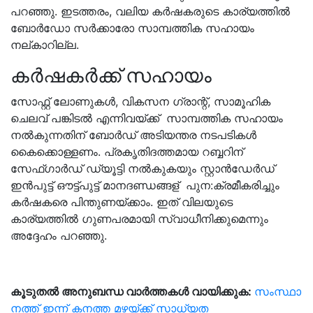
പറഞ്ഞു. ഇടത്തരം, വലിയ കർഷകരുടെ കാര്യത്തിൽ
ബോർഡോ സർക്കാരോ സാമ്പത്തിക സഹായം
നല്കാറില്ല.
കർഷകർക്ക്‌ സഹായം
സോഫ്റ്റ് ലോണുകൾ, വികസന ഗ്രാന്റ്, സാമൂഹിക
ചെലവ് പങ്കിടൽ എന്നിവയ്ക്ക് സാമ്പത്തിക സഹായം
നൽകുന്നതിന് ബോർഡ് അടിയന്തര നടപടികൾ
കൈക്കൊള്ളണം. പ്രകൃതിദത്തമായ റബ്ബറിന്
സേഫ്ഗാർഡ് ഡ്യൂട്ടി നൽകുകയും സ്റ്റാൻഡേർഡ്
ഇൻപുട്ട് ഔട്ട്പുട്ട് മാനദണ്ഡങ്ങള് പുന:ക്രമീകരിച്ചും
കർഷകരെ പിന്തുണയ്ക്കാം. ഇത് വിലയുടെ
കാര്യത്തിൽ ഗുണപരമായി സ്വാധീനിക്കുമെന്നും
അദ്ദേഹം പറഞ്ഞു.
കൂടുതൽ
അനുബന്ധ
വാർത്തകൾ
വായിക്കുക:
സം​സ്ഥാ​
ന​ത്ത് ഇന്ന് ക​ന​ത്ത മ​ഴ​യ്ക്ക് സാ​ധ്യ​ത