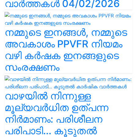
വാർത്തകൾ 04/02/2026
നമ്മുടെ ഇനങ്ങൾ, നമ്മുടെ
അവകാശം PPVFR നിയമം
വഴി കർഷക ഇനങ്ങളുടെ
സംരക്ഷണം
വാഴയിൽ നിന്നുള്ള
മൂല്യവർധിത ഉത്പന്ന
നിർമാണം: പരിശീലന
പരിപാടി... കൂടുതൽ