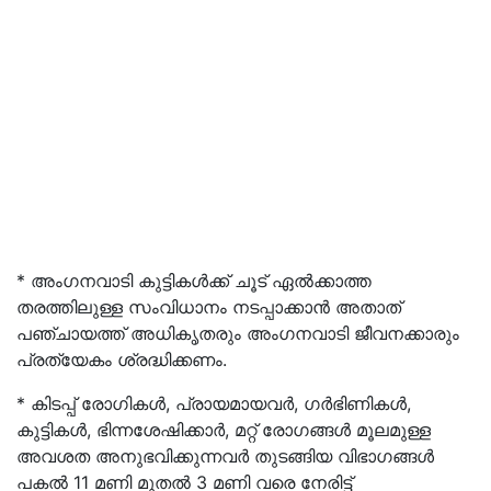
* അംഗനവാടി കുട്ടികൾക്ക് ചൂട് ഏൽക്കാത്ത
തരത്തിലുള്ള സംവിധാനം നടപ്പാക്കാൻ അതാത്
പഞ്ചായത്ത്‌ അധികൃതരും അംഗനവാടി ജീവനക്കാരും
പ്രത്യേകം ശ്രദ്ധിക്കണം.
* കിടപ്പ് രോഗികൾ, പ്രായമായവർ, ഗർഭിണികൾ,
കുട്ടികൾ, ഭിന്നശേഷിക്കാർ, മറ്റ് രോഗങ്ങൾ മൂലമുള്ള
അവശത അനുഭവിക്കുന്നവർ തുടങ്ങിയ വിഭാഗങ്ങൾ
പകൽ 11 മണി മുതൽ 3 മണി വരെ നേരിട്ട്