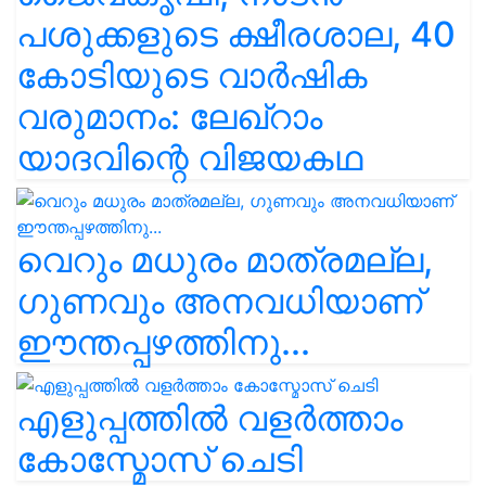
പശുക്കളുടെ ക്ഷീരശാല, 40
കോടിയുടെ വാർഷിക
വരുമാനം: ലേഖ്‌റാം
യാദവിന്റെ വിജയകഥ
വെറും മധുരം മാത്രമല്ല,
ഗുണവും അനവധിയാണ്
ഈന്തപ്പഴത്തിനു...
എളുപ്പത്തിൽ വളർത്താം
കോസ്മോസ് ചെടി