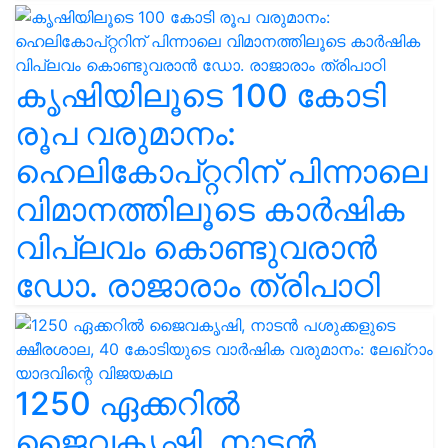
കൃഷിയിലൂടെ 100 കോടി
രൂപ വരുമാനം:
ഹെലികോപ്റ്ററിന് പിന്നാലെ
വിമാനത്തിലൂടെ കാർഷിക
വിപ്ലവം കൊണ്ടുവരാൻ
ഡോ. രാജാരാം ത്രിപാഠി
1250 ഏക്കറിൽ
ജൈവകൃഷി, നാടൻ