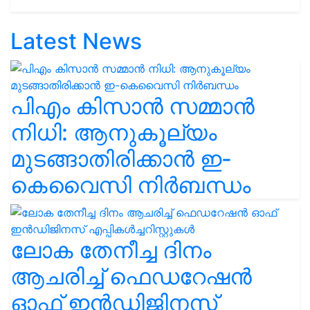
Latest News
പിഎം കിസാൻ സമ്മാൻ
നിധി: ആനുകൂല്യം
മുടങ്ങാതിരിക്കാൻ ഇ-
കെവൈസി നിർബന്ധം
ലോക തേനീച്ച ദിനം
ആചരിച്ച് ഫെഡറേഷൻ
ഓഫ് ഇൻഡിജിനസ്