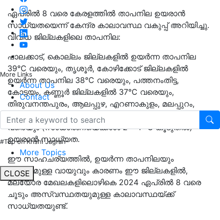
ഏപ്രിൽ 8 വരെ കേരളത്തിൽ താപനില ഉയരാൻ
സാധ്യതയെന്ന് കേന്ദ്ര കാലാവസ്ഥ വകുപ്പ് അറിയിച്ചു.
വിവിധ ജില്ലകളിലെ താപനില:
പാലക്കാട്, കൊല്ലം ജില്ലകളിൽ ഉയർന്ന താപനില
39°C വരെയും, തൃശൂർ, കോഴിക്കോട് ജില്ലകളിൽ
More Links
ഉയർന്ന താപനില 38°C വരെയും, പത്തനംതിട്ട,
About Us
കോട്ടയം, കണ്ണൂർ ജില്ലകളിൽ 37°C വരെയും,
Contact
തിരുവനന്തപുരം, ആലപ്പുഴ, എറണാകുളം, മലപ്പുറം,
കാസറഗോഡ് ജില്ലകളിൽ ഉയർന്ന താപനില 36°C
വരെയും (സാധാരണയെക്കാൾ 2 – 4 °C കൂടുതൽ)
ഉയരാൻ സാധ്യത.
#Top on Krishi Jagran
More Topics
ഈ സാഹചര്യത്തിൽ, ഉയർന്ന താപനിലയും
ഈർപ്പമുള്ള വായുവും കാരണം ഈ ജില്ലകളിൽ,
CLOSE
മലയോര മേഖലകളിലൊഴികെ 2024 ഏപ്രിൽ 8 വരെ
ചൂടും അസ്വസ്ഥതയുമുള്ള കാലാവസ്ഥയ്ക്ക്
സാധ്യതയുണ്ട്.