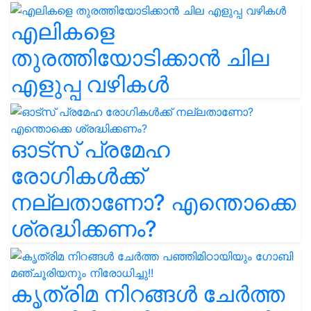
എലികളെ
തുരത്തിയോടിക്കാൻ ചില
എളുപ്പ വഴികൾ
ഓട്സ് പ്രമേഹ
രോഗികൾക്ക്
നല്ലതാണോ? എന്തൊക്കെ
ശ്രദ്ധിക്കണം?
കൃത്രിമ നിറങ്ങൾ ചേർത്ത