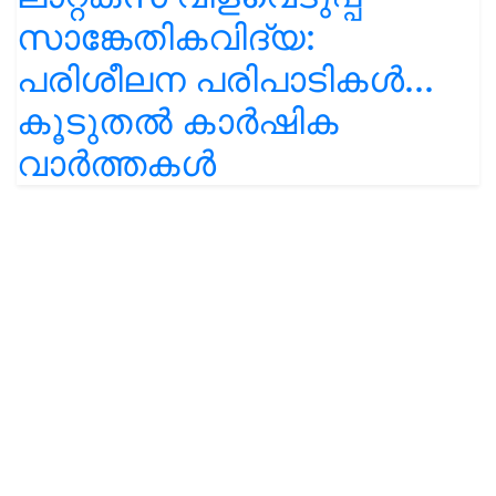
സാങ്കേതികവിദ്യ:
പരിശീലന പരിപാടികൾ...
കൂടുതൽ കാർഷിക
വാർത്തകൾ
More News Feeds
Languages
English
हिंदी
मराठी
ਪੰਜਾਬੀ
தமிழ்
മലയാളം
বাংলা
ಕನ್ನಡ
ଓଡିଆ
অসমীয়া
తెలుగు