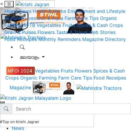
<
Home
News
Health & Herbs
Environment and Lifestyle
Features
Livestock & Aqua
Farm Care Tips
Organic
Farming
#FTB
Vegetables
Fruits
Spices & Cash Crops
Grain & Pulses
Flowers
Taste & Travel
Web Stories
Food Receipes
Monthly Reminders
Magazine
Directory
മലയാളം
MFOI 2024
Vegetables
Fruits
Flowers
Spices & Cash
Crops
Organic Farming
Farm Care Tips
Food Receipes
Magazine
#Top on Krishi Jagran
News