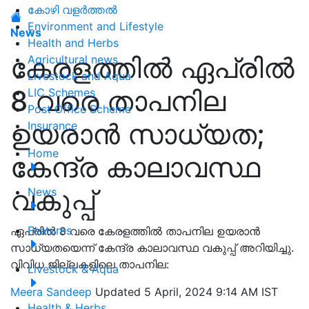
കോഴി വളർത്തൽ
Environment and Lifestyle
News
Health and Herbs
കേരളത്തിൽ ഏപ്രിൽ
Agricultural news
Livestock and Aqua
8 വരെ താപനില
LIC Schemes
Post Office Scheme
ഉയരാൻ സാധ്യത;
Insurance
Home
കേന്ദ്ര കാലാവസ്ഥ
വകുപ്പ്
News
Features
ഏപ്രിൽ 8 വരെ കേരളത്തിൽ താപനില ഉയരാൻ
സാധ്യതയെന്ന് കേന്ദ്ര കാലാവസ്ഥ വകുപ്പ് അറിയിച്ചു.
വിവിധ ജില്ലകളിലെ താപനില:
Livestock & Aqua
Meera Sandeep
Updated 5 April, 2024 9:14 AM IST
Health & Herbs