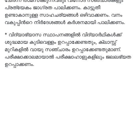
ചേർന്ന് താമസിക്കുന്നവരും വിനോദ സഞ്ചാരികളും
പ്രത്യേകം ജാഗ്രത പാലിക്കണം. കാട്ടുതീ
ഉണ്ടാകാനുള്ള സാഹചര്യങ്ങൾ ഒഴിവാക്കണം. വനം
വകുപ്പിൻറെ നിർദേശങ്ങൾ കർശനമായി പാലിക്കണം.
* വിദ്യാഭ്യാസ സ്ഥാപനങ്ങളിൽ വിദ്യാർഥികൾക്ക്
ശുദ്ധമായ കുടിവെള്ളം ഉറപ്പാക്കേണ്ടതും, ക്ലാസ്സ്
മുറികളിൽ വായു സഞ്ചാരം ഉറപ്പാക്കേണ്ടതുമാണ്.
പരീക്ഷാക്കാലമായാൽ പരീക്ഷാഹാളുകളിലും ജലലഭ്യത
ഉറപ്പാക്കണം.