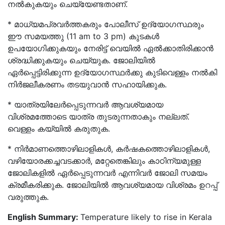
നൽകുകയും ചെയ്യേണ്ടതാണ്.
* മാധ്യമപ്രവർത്തകരും പോലീസ് ഉദ്യോഗസ്ഥരും
ഈ സമയത്തു (11 am to 3 pm) കുടകൾ
ഉപയോഗിക്കുകയും നേരിട്ട് വെയിൽ ഏൽക്കാതിരിക്കാൻ
ശ്രദ്ധിക്കുകയും ചെയ്യുക. ജോലിയിൽ
ഏർപ്പെട്ടിരിക്കുന്ന ഉദ്യോഗസ്ഥർക്കു കുടിവെള്ളം നൽകി
നിർജലീകരണം തടയുവാൻ സഹായിക്കുക.
* യാത്രയിലേർപ്പെടുന്നവർ ആവശ്യമായ
വിശ്രമത്തോടെ യാത്ര തുടരുന്നതാകും നല്ലത്.
വെള്ളം കയ്യിൽ കരുതുക.
* നിർമാണത്തൊഴിലാളികൾ, കർഷകത്തൊഴിലാളികൾ,
വഴിയോരക്കച്ചവടക്കാർ, മറ്റേതെങ്കിലും കാഠിന്യമുള്ള
ജോലികളിൽ ഏർപ്പെടുന്നവർ എന്നിവർ ജോലി സമയം
ക്രമീകരിക്കുക. ജോലിയിൽ ആവശ്യമായ വിശ്രമം ഉറപ്പ്
വരുത്തുക.
English Summary:
Temperature likely to rise in Kerala