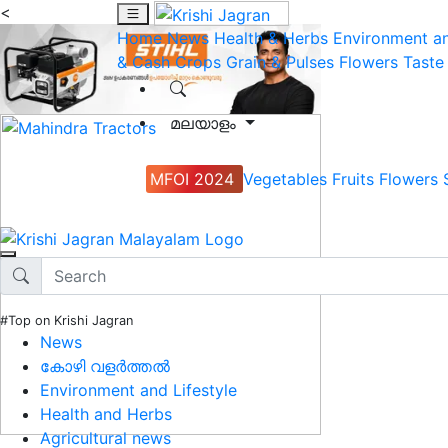
<
Home
News
Health & Herbs
Environment an
& Cash Crops
Grain & Pulses
Flowers
Taste
മലയാളം
MFOI 2024
Vegetables
Fruits
Flowers
#Top on Krishi Jagran
News
കോഴി വളർത്തൽ
Environment and Lifestyle
Health and Herbs
Agricultural news