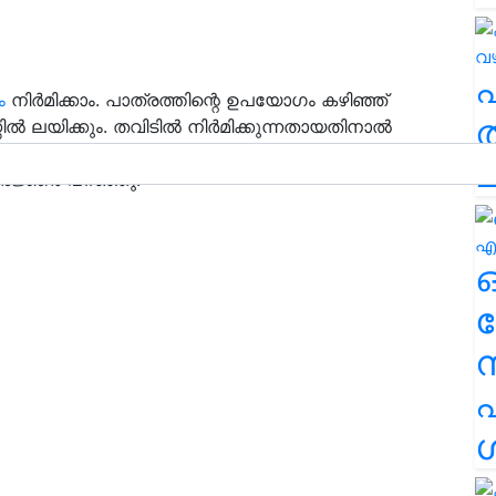
ം
നിർമിക്കാം. പാത്രത്തിന്റെ ഉപയോഗം കഴിഞ്ഞ്
ത
ണിൽ ലയിക്കും. തവിടിൽ നിർമിക്കുന്നതായതിനാൽ
ൾക്ക്
തീറ്റയായും ഉപയോഗിക്കാമെന്ന്
ച
രജ്ഞർ പറഞ്ഞു.
ര
എ
ശ