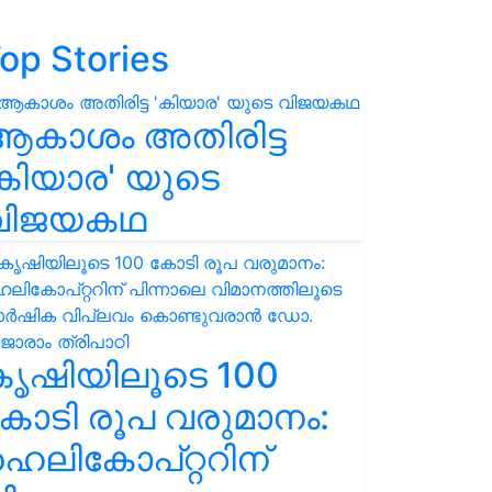
op Stories
ആകാശം അതിരിട്ട
കിയാര' യുടെ
വിജയകഥ
കൃഷിയിലൂടെ 100
ോടി രൂപ വരുമാനം:
െലികോപ്റ്ററിന്