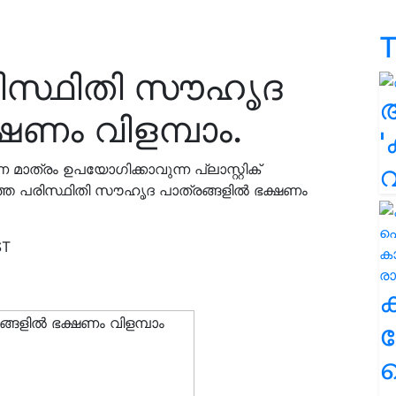
T
രിസ്ഥിതി സൗഹൃദ
ഷണം വിളമ്പാം.
'
മാത്രം ഉപയോഗിക്കാവുന്ന പ്ലാസ്റ്റിക്
ത്ത പരിസ്ഥിതി സൗഹൃദ പാത്രങ്ങളിൽ ഭക്ഷണം
ST
ക
ഹ