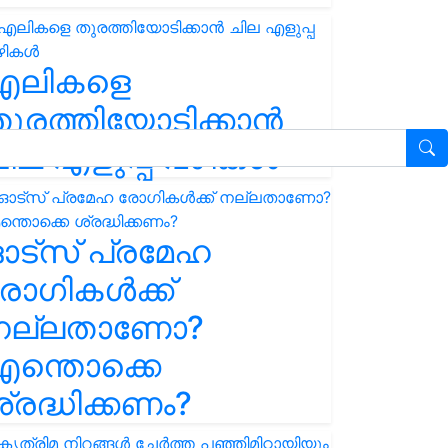
എലികളെ
ുരത്തിയോടിക്കാൻ
ില എളുപ്പ വഴികൾ
ഓട്സ് പ്രമേഹ
ോഗികൾക്ക്
നല്ലതാണോ?
ന്തൊക്കെ
്രദ്ധിക്കണം?