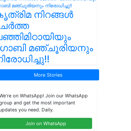
ൃത്രിമ നിറങ്ങൾ
ചേർത്ത
ഞ്ഞിമിഠായിയും
ഗോബി മഞ്ചൂരിയനും
ിരോധിച്ചു!!
More Stories
We're on WhatsApp! Join our WhatsApp
group and get the most important
updates you need. Daily.
Join on WhatsApp