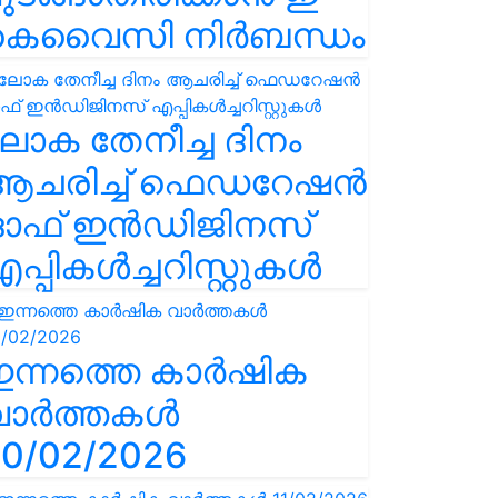
കെവൈസി നിർബന്ധം
ോക തേനീച്ച ദിനം
ആചരിച്ച് ഫെഡറേഷൻ
ഓഫ് ഇൻഡിജിനസ്
പ്പികൾച്ചറിസ്റ്റുകൾ
ഇന്നത്തെ കാർഷിക
വാർത്തകൾ
0/02/2026