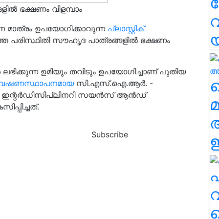
ളിൽ ഭക്ഷണം വിളമ്പാം
വ
ണ മാത്രം ഉപയോഗിക്കാവുന്ന
പ്ലാസ്റ്റിക്
ത്ത പരിസ്ഥിതി സൗഹൃദ പാത്രങ്ങളിൽ ഭക്ഷണം
 ലഭിക്കുന്ന ഉമിയും തവിടും ഉപയോഗിച്ചാണ് പുതിയ
വ
ര ഗവേഷണസ്ഥാപനമായ
സി.എസ്.ഐ.ആർ. -
ട് ഫോർ ഇന്റർഡിസിപ്ലിനറി സയൻസ് ആൻഡ്
മ
പ്പിച്ചത്.
Subscribe
ഈ
എ
വ