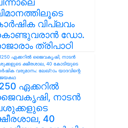
ിന്നാലെ
ിമാനത്തിലൂടെ
കാർഷിക വിപ്ലവം
കൊണ്ടുവരാൻ ഡോ.
ാജാരാം ത്രിപാഠി
250 ഏക്കറിൽ
ജൈവകൃഷി, നാടൻ
ശുക്കളുടെ
്ഷീരശാല, 40