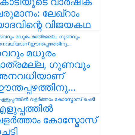
കോടിയുടെ വാർഷിക
രുമാനം: ലേഖ്‌റാം
യാദവിന്റെ വിജയകഥ
െറും മധുരം
ാത്രമല്ല, ഗുണവും
അനവധിയാണ്
ന്തപ്പഴത്തിനു...
ളുപ്പത്തിൽ
ളർത്താം കോസ്മോസ്
ചെടി