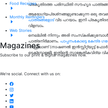
Food Receipes
പ്രകൃതിദത്ത പരിസ്ഥിതി സൗഹൃദ പാത്രങ്ങ
ആരോഗ്യപ്രശ്‌നങ്ങളുണ്ടാക്കുന്ന ഒരു തവ
Monthly Reminders
പാത്രങ്ങളോട്
വിട പറയാം. ഇനി പ്രകൃതിദ
വിളമ്പാം.
Web Stories
നെല്ലിൽ നിന്നും അരി സംസ്‌കരിക്കുമ്പോൾ
പാത്രനിർമാണം.
പാപ്പനംകോട്ടെ കേന്ദ്
Magazines
നിസ്റ്റിലാണ് (നാഷണൽ ഇൻസ്റ്റിറ്റ്യൂട്
ടെക്‌നോളജി) ഇതിന്റെ സാങ്കേതികവിദ്യ വികസി
Subscribe to our print & digital magazines now.
We're social. Connect with us on: