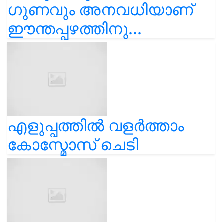
ഗുണവും അനവധിയാണ്
ഈന്തപ്പഴത്തിനു...
എളുപ്പത്തിൽ വളർത്താം
കോസ്മോസ് ചെടി