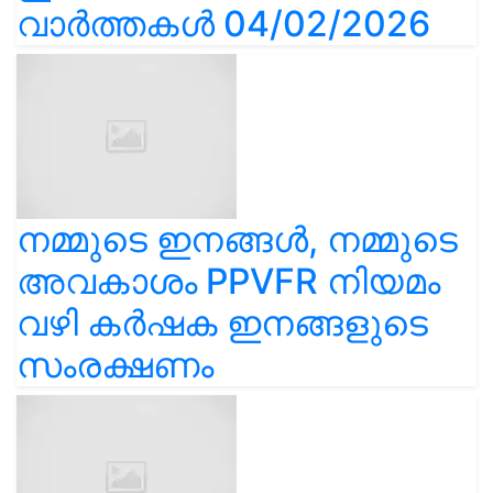
വാർത്തകൾ 04/02/2026
നമ്മുടെ ഇനങ്ങൾ, നമ്മുടെ
അവകാശം PPVFR നിയമം
വഴി കർഷക ഇനങ്ങളുടെ
സംരക്ഷണം