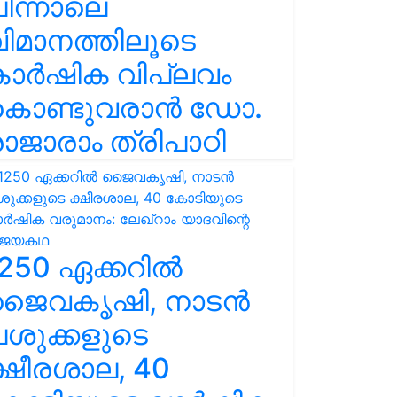
ിന്നാലെ
ിമാനത്തിലൂടെ
കാർഷിക വിപ്ലവം
കൊണ്ടുവരാൻ ഡോ.
ാജാരാം ത്രിപാഠി
250 ഏക്കറിൽ
ജൈവകൃഷി, നാടൻ
ശുക്കളുടെ
്ഷീരശാല, 40