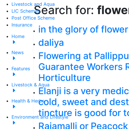
Livestock and Aqua
Search for:
flowe
LIC Schemes
Post Office Scheme
Insurance
in the glory of flowe
Home
daliya
News
Flowering at Pallip
Guarantee Workers R
Features
Horticulture
Livestock & Aqua
Elanji is a very medi
cold, sweet and dest
Health & Herbs
tincture is good for 
Environment and Lifestyle
Rajamalli or Peacock 