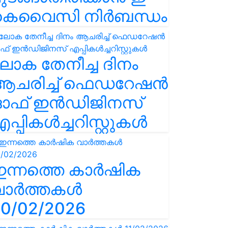
കെവൈസി നിർബന്ധം
ോക തേനീച്ച ദിനം
ആചരിച്ച് ഫെഡറേഷൻ
ഓഫ് ഇൻഡിജിനസ്
പ്പികൾച്ചറിസ്റ്റുകൾ
ഇന്നത്തെ കാർഷിക
വാർത്തകൾ
0/02/2026