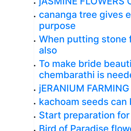
jASMINE FLOWERS 
cananga tree gives 
purpose
When putting stone f
also
To make bride beauti
chembarathi is need
jERANIUM FARMING 
kachoam seeds can 
Start preparation fo
Bird of Paradise flow