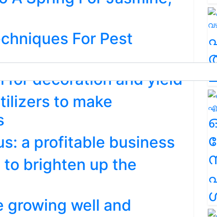
echniques For Pest
ത
ച
n for decoration and yield
tilizers to make
s
ര
us: a profitable business
 to brighten up the
എ
ശ
se growing well and