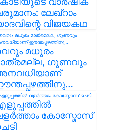
കോടിയുടെ വാർഷിക
രുമാനം: ലേഖ്‌റാം
യാദവിന്റെ വിജയകഥ
െറും മധുരം
ാത്രമല്ല, ഗുണവും
അനവധിയാണ്
ന്തപ്പഴത്തിനു...
ളുപ്പത്തിൽ
ളർത്താം കോസ്മോസ്
ചെടി