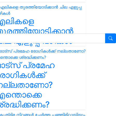
എലികളെ
ുരത്തിയോടിക്കാൻ
ില എളുപ്പ വഴികൾ
ഓട്സ് പ്രമേഹ
ോഗികൾക്ക്
നല്ലതാണോ?
ന്തൊക്കെ
്രദ്ധിക്കണം?