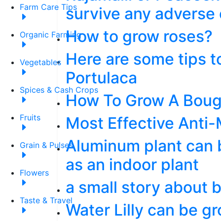
Farm Care Tips
survive any adverse 
How to grow roses?
Organic Farming
Here are some tips t
Vegetables
Portulaca
Spices & Cash Crops
How To Grow A Bouga
Fruits
Most Effective Anti-
Aluminum plant can 
Grain & Pulses
as an indoor plant
Flowers
a small story about 
Taste & Travel
Water Lilly can be g