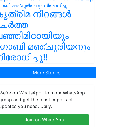
ൃത്രിമ നിറങ്ങൾ
ചേർത്ത
ഞ്ഞിമിഠായിയും
ഗോബി മഞ്ചൂരിയനും
ിരോധിച്ചു!!
More Stories
We're on WhatsApp! Join our WhatsApp
group and get the most important
updates you need. Daily.
Join on WhatsApp