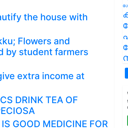
ക
autify the house with
പ
kku; Flowers and
d by student farmers
ന
give extra income at
CS DRINK TEA OF
PECIOSA
 IS GOOD MEDICINE FOR