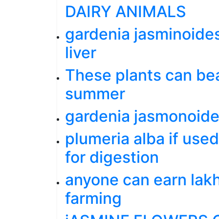
DAIRY ANIMALS
gardenia jasminoides
liver
These plants can bea
summer
gardenia jasmonoides
plumeria alba if use
for digestion
anyone can earn lakh
farming