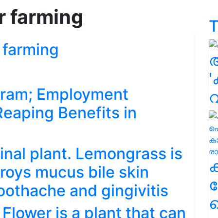
r farming
T
r farming
'
puram; Employment
eaping Benefits in
cinal plant. Lemongrass is
roys mucus bile skin
ക
toothache and gingivitis
ഹ
Flower is a plant that can