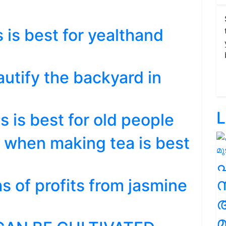
 is best for yealthand
utify the backyard in
L
 is best for old people
d when making tea is best
സ
s of profits from jasmine
മ