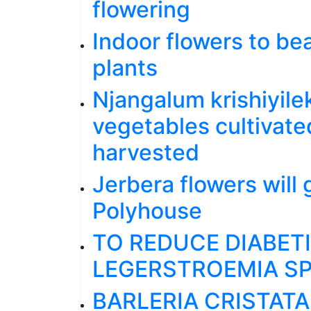
flowering
Indoor flowers to be
plants
Njangalum krishiyile
vegetables cultivate
harvested
Jerbera flowers will 
Polyhouse
TO REDUCE DIABETI
LEGERSTROEMIA S
BARLERIA CRISTATA