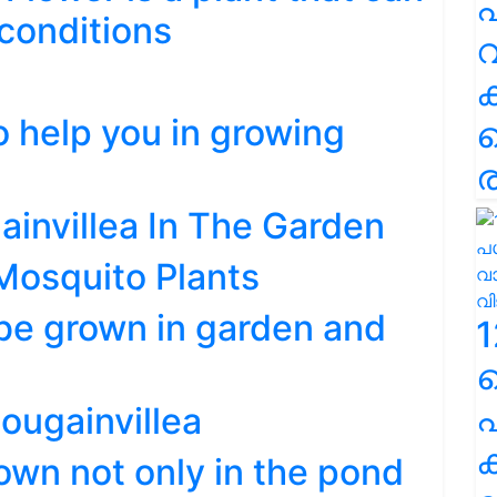
പ
conditions
വ
o help you in growing
ര
invillea In The Garden
Mosquito Plants
be grown in garden and
1
പ
bougainvillea
ക
rown not only in the pond