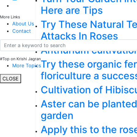
Here are Tips
More Links
Try These Natural T
About Us
Contact
Attacks In Roses
Anthurium cultivatio
#Top on Krishi Jagran
Try these organic fer
More Topics
floriculture a succes
CLOSE
Cultivation of Hibisc
Aster can be planted
garden
Apply this to the ro