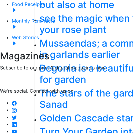
but also at home
Food Receipes
see the magic when 
Monthly Reminders
your rose plant
Web Stories
Mussaendas; a comm
in garlands earlier
Magazines
Begonia is a beautifu
Subscribe to our print & digital magazines now.
for garden
The stars of the gar
We're social. Connect with us on:
Sanad
Golden Cascade star 
Turn Your Garden int