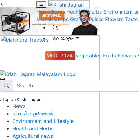
<
Home
News
Health & Herbs
Environment an
& Cash Crops
Grain & Pulses
Flowers
Taste
മലയാളം
MFOI 2024
Vegetables
Fruits
Flowers
#Top on Krishi Jagran
News
കോഴി വളർത്തൽ
Environment and Lifestyle
Health and Herbs
Agricultural news