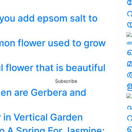
വ
you add epsom salt to
on flower used to grow
വ
മ
l flower that is beautiful
Subscribe
ഈ
den are Gerbera and
എ
in Vertical Garden
വ
o A Spring For Jasmine;