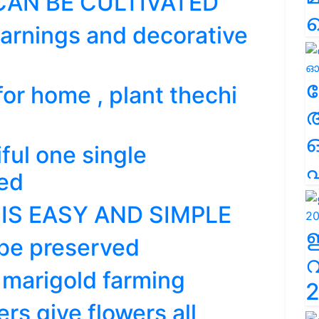
CAN BE CULTIVATED
earnings and decorative
ല
or home , plant thechi
ful one single
എ
ed
IS EASY AND SIMPLE
be preserved
r marigold farming
2
ers give flowers all