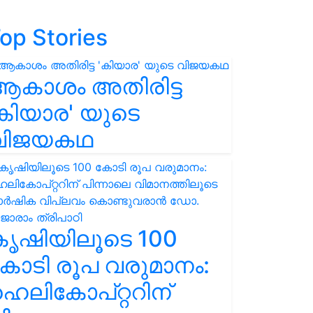
op Stories
ആകാശം അതിരിട്ട
കിയാര' യുടെ
വിജയകഥ
കൃഷിയിലൂടെ 100
ോടി രൂപ വരുമാനം:
െലികോപ്റ്ററിന്