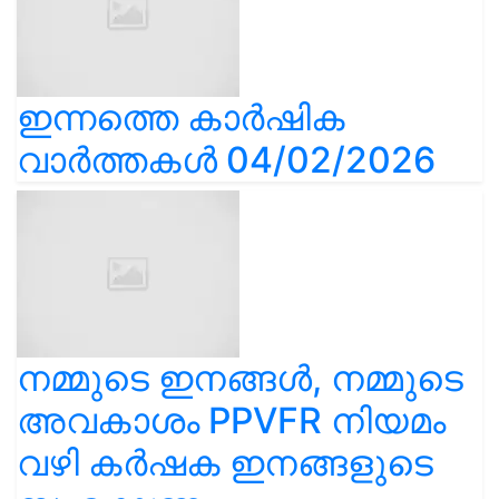
ഇന്നത്തെ കാർഷിക
വാർത്തകൾ 04/02/2026
നമ്മുടെ ഇനങ്ങൾ, നമ്മുടെ
അവകാശം PPVFR നിയമം
വഴി കർഷക ഇനങ്ങളുടെ