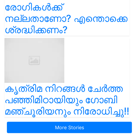
രോഗികൾക്ക്
നല്ലതാണോ? എന്തൊക്കെ
ശ്രദ്ധിക്കണം?
കൃത്രിമ നിറങ്ങൾ ചേർത്ത
പഞ്ഞിമിഠായിയും ഗോബി
മഞ്ചൂരിയനും നിരോധിച്ചു!!
More Stories