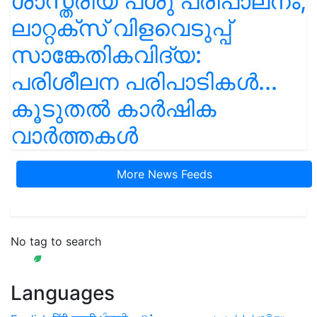
ശാസ്ത്രീയ പശു പരിപാലനം,
ലാറ്റക്സ് വിളവെടുപ്പ്
സാങ്കേതികവിദ്യ:
പരിശീലന പരിപാടികൾ...
കൂടുതൽ കാർഷിക
വാർത്തകൾ
More News Feeds
No tag to search
Languages