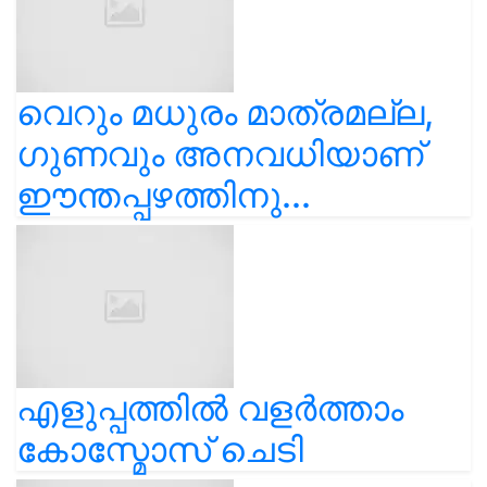
വെറും മധുരം മാത്രമല്ല,
ഗുണവും അനവധിയാണ്
ഈന്തപ്പഴത്തിനു...
എളുപ്പത്തിൽ വളർത്താം
കോസ്മോസ് ചെടി