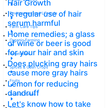
Hair Growth
Is regular use of hair
Environment and Lifestyle
serum harmful
Farm Care Tips
Home remedies; a glass
Organic Farming
of wine or beer is good
for your hair and skin
Vegetables
Does plucking gray hairs
Spices & Cash Crops
cause more gray hairs
Fruits
Lemon for reducing
dandruff
Grain & Pulses
Let's know how to take
Flowers