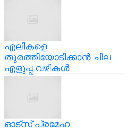
എലികളെ
തുരത്തിയോടിക്കാൻ ചില
എളുപ്പ വഴികൾ
ഓട്സ് പ്രമേഹ