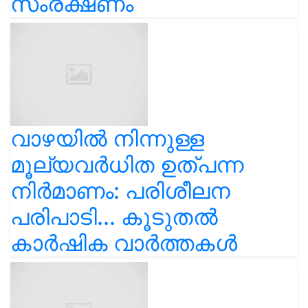
സംരക്ഷണം
വാഴയിൽ നിന്നുള്ള
മൂല്യവർധിത ഉത്പന്ന
നിർമാണം: പരിശീലന
പരിപാടി... കൂടുതൽ
കാർഷിക വാർത്തകൾ