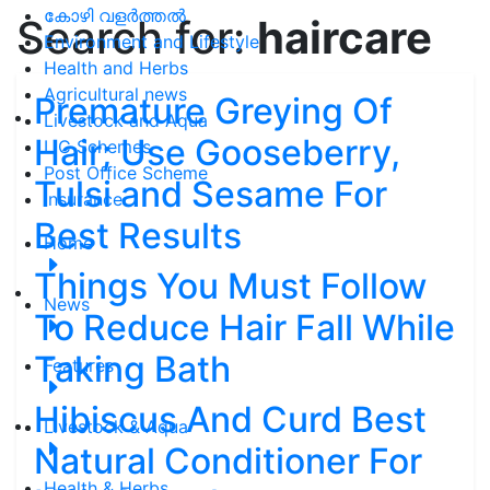
കോഴി വളർത്തൽ
Search for:
haircare
Environment and Lifestyle
Health and Herbs
Agricultural news
Premature Greying Of
Livestock and Aqua
Hair; Use Gooseberry,
LIC Schemes
Post Office Scheme
Tulsi and Sesame For
Insurance
Best Results
Home
Things You Must Follow
News
To Reduce Hair Fall While
Taking Bath
Features
Hibiscus And Curd Best
Livestock & Aqua
Natural Conditioner For
Health & Herbs