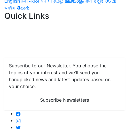
English
हिंदी
मराठी
ਪੰਜਾਬੀ
தமிழ்
മലയാളം
বাংলা
ಕನ್ನಡ
ଓଡିଆ
অসমীয়া
తెలుగు
Quick Links
Home
News
Health & Herbs
Environment and Lifestyle
Features
Livestock & Aqua
Farm Care Tips
Organic
Farming
#FTB
Vegetables
Fruits
Spices & Cash Crops
Grain & Pulses
Flowers
Taste & Travel
Food Receipes
Monthly Reminders
Subscribe to our Newsletter. You choose the
topics of your interest and we'll send you
handpicked news and latest updates based on
your choice.
Subscribe Newsletters