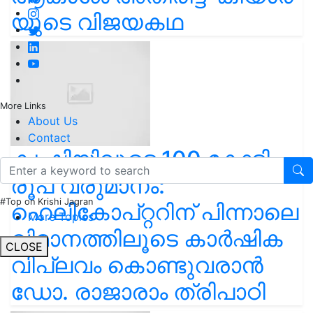
യുടെ വിജയകഥ
More Links
About Us
Contact
കൃഷിയിലൂടെ 100 കോടി
രൂപ വരുമാനം:
#Top on Krishi Jagran
ഹെലികോപ്റ്ററിന് പിന്നാലെ
More Topics
വിമാനത്തിലൂടെ കാർഷിക
CLOSE
വിപ്ലവം കൊണ്ടുവരാൻ
ഡോ. രാജാരാം ത്രിപാഠി