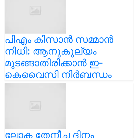
പിഎം കിസാൻ സമ്മാൻ
നിധി: ആനുകൂല്യം
മുടങ്ങാതിരിക്കാൻ ഇ-
കെവൈസി നിർബന്ധം
ലോക തേനീച്ച ദിനം