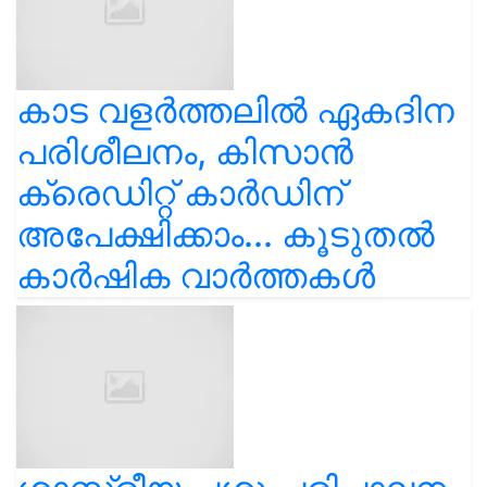
കാട വളര്‍ത്തലിൽ ഏകദിന
പരിശീലനം, കിസാൻ
ക്രെഡിറ്റ് കാർഡിന്
അപേക്ഷിക്കാം... കൂടുതൽ
കാർഷിക വാർത്തകൾ