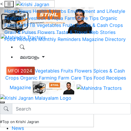
<
Home
News
Health & Herbs
Environment and Lifestyle
Features
Livestock & Aqua
Farm Care Tips
Organic
Farming
#FTB
Vegetables
Fruits
Spices & Cash Crops
Grain & Pulses
Flowers
Taste & Travel
Web Stories
Food Receipes
Monthly Reminders
Magazine
Directory
മലയാളം
MFOI 2024
Vegetables
Fruits
Flowers
Spices & Cash
Crops
Organic Farming
Farm Care Tips
Food Receipes
Magazine
#Top on Krishi Jagran
News