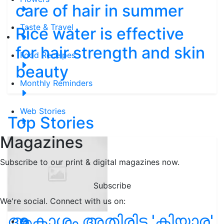
care of hair in summer
Taste & Travel
Rice water is effective
for hair strength and skin
Food Receipes
beauty
Monthly Reminders
Web Stories
Top Stories
Magazines
Subscribe to our print & digital magazines now.
Subscribe
We're social. Connect with us on:
ആകാശം അതിരിട്ട 'കിയാര'