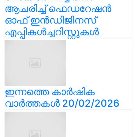
ആചരിച്ച് ഫെഡറേഷൻ
ഓഫ് ഇൻഡിജിനസ്
എപ്പികൾച്ചറിസ്റ്റുകൾ
ഇന്നത്തെ കാർഷിക
വാർത്തകൾ 20/02/2026