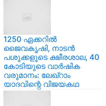
1250 ഏക്കറിൽ
ജൈവകൃഷി, നാടൻ
പശുക്കളുടെ ക്ഷീരശാല, 40
കോടിയുടെ വാർഷിക
വരുമാനം: ലേഖ്‌റാം
യാദവിന്റെ വിജയകഥ