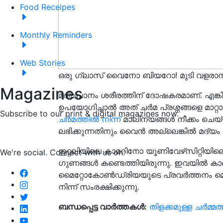
Food Receipes
Monthly Reminders
Web Stories
ഒരു ഗ്ലാസ് വൈനോ ബിയറോ! മുടി വളരാനു
Magazines
മദ്യപാനം ശരീരത്തിന് ദോഷകരമാണ്. എങ്കില
ഉപയോഗിച്ചാൽ അത് ചർമ പ്രശ്നങ്ങളെ മാറ്
Subscribe to our print & digital magazines now.
ചർമത്തിൽ നിന്ന്
മാലിന്യങ്ങൾ നീക്കം ചെയ്
ലഭിക്കുന്നതിനും വൈൻ അല്ലെങ്കിൽ മദ്യം
ഇറ്റലിയിലെ കാമറിനോ യൂണിവേഴ്‌സിറ്റിയി
We're social. Connect with us on:
ഗുണങ്ങൾ കണ്ടെത്തിയിരുന്നു. ഇവയിൽ കാണപ
മൈറ്റോകോൺ‌ഡ്രിയയുടെ പ്രവർത്തനം മെച്ചപ
നിന്ന് സംരക്ഷിക്കുന്നു.
ബന്ധപ്പെട്ട വാർത്തകൾ:
തിളക്കമുള്ള ചര്‍