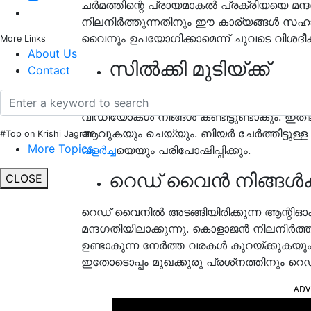
ചർമത്തിന്റെ പ്രായമാകൽ പ്രക്രിയയെ മന്ദ
നിലനിർത്തുന്നതിനും ഈ കാര്യങ്ങൾ സഹ
വൈനും ഉപയോഗിക്കാമെന്ന് ചുവടെ വിശദീകരി
More Links
About Us
സിൽക്കി മുടിയ്ക്ക്
Contact
ബ്യൂട്ടി ബ്ലോഗർമാരോ വിദഗ്ധരോ ബിയർ 
വീഡിയോകൾ നിങ്ങൾ കണ്ടിട്ടുണ്ടാകും. ഇതി
ആവുകയും ചെയ്യും. ബിയർ ചേർത്തിട്ടുള
#Top on Krishi Jagran
More Topics
വളർച്ച
യെയും പരിപോഷിപ്പിക്കും.
റെഡ് വൈൻ നിങ്ങൾക്ക
CLOSE
റെഡ് വൈനിൽ അടങ്ങിയിരിക്കുന്ന ആന്റി
മന്ദഗതിയിലാക്കുന്നു. കൊളാജൻ നിലനിർ
ഉണ്ടാകുന്ന നേർത്ത വരകൾ കുറയ്ക്കുകയും ചർ
ഇതോടൊപ്പം മുഖക്കുരു പ്രശ്‌നത്തിനും
ADV