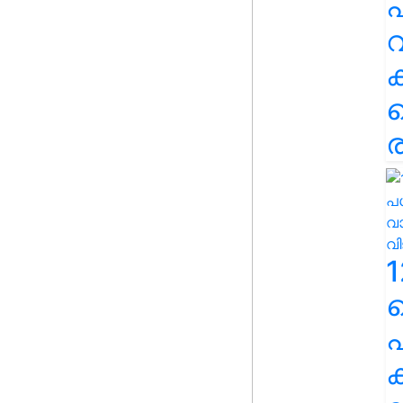
പ
വ
ര
1
പ
ക