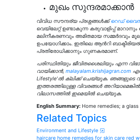
മുഖം സുന്ദരമാക്കാൻ
വിവിധ സൗന്ദര്യ പ്രശ്നങ്ങൾക്ക്
റെഡ് വൈൻ
വെയിലേറ്റ് ഉണ്ടാകുന്ന കരുവാളിപ്പ് മാറ
മലിനീകരണവും അമിതമായ സമ്മർദവും മൂലം മു
ഉപയോഗിക്കാം. ഇതിലെ ആൻറി ബാക്ടീരി
പ്രതിരോധിക്കാനും ഗുണകരമാണ്.
പരിസ്ഥിതിയും ജീവിതശൈലിയും എന്ന വിഭ
വായിക്കാൻ,
malayalam.krishijagran.com
എന
Lifestyle'ൽ ക്ലിക്ക് ചെയ്യുക. ഞങ്ങളുടെ 
ഇത്തരത്തിലുള്ള വിവരങ്ങൾ അറിയാമെങ്കി
വിലാസത്തിൽ ഇമെയിൽ ചെയ്യുക.
English Summary:
Home remedies; a glass o
Related Topics
Environment and Lifestyle
haircare
home remedies for skin care
red w