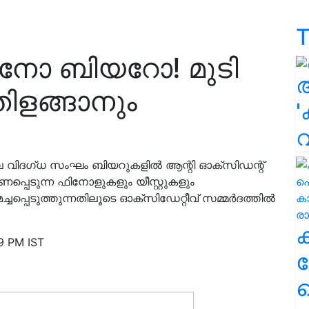
T
നോ ബിയറോ! മുടി
ിളങ്ങാനും
'
ലെ വിദഗ്ധ സംഘം ബിയറുകളിൽ ആന്റി ഓക്‌സിഡന്റ്
്പെടുന്ന ഫിനോളുകളും യീസ്റ്റുകളും
്പെടുത്തുന്നതിലൂടെ ഓക്‌സിഡേറ്റീവ് സമ്മർദത്തിൽ
9 PM IST
ക
ഹ