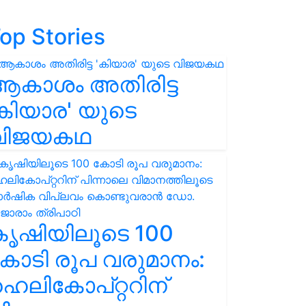
op Stories
ആകാശം അതിരിട്ട
കിയാര' യുടെ
വിജയകഥ
കൃഷിയിലൂടെ 100
ോടി രൂപ വരുമാനം:
െലികോപ്റ്ററിന്