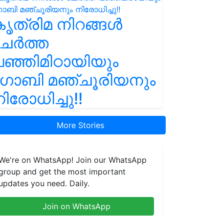
ൃത്രിമ നിറങ്ങൾ
ചേർത്ത
ഞ്ഞിമിഠായിയും
ഗോബി മഞ്ചൂരിയനും
ിരോധിച്ചു!!
More Stories
We're on WhatsApp! Join our WhatsApp
group and get the most important
updates you need. Daily.
Join on WhatsApp