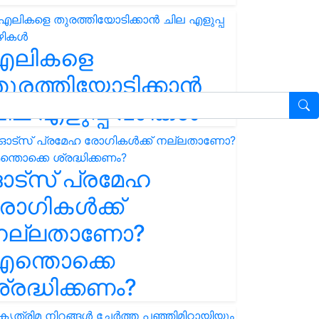
എലികളെ
ുരത്തിയോടിക്കാൻ
ില എളുപ്പ വഴികൾ
ഓട്സ് പ്രമേഹ
ോഗികൾക്ക്
നല്ലതാണോ?
ന്തൊക്കെ
്രദ്ധിക്കണം?