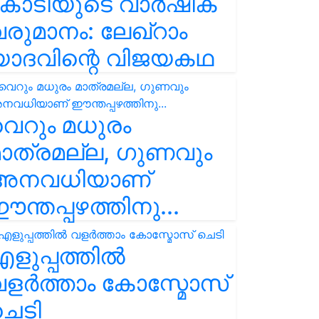
കോടിയുടെ വാർഷിക
രുമാനം: ലേഖ്‌റാം
യാദവിന്റെ വിജയകഥ
െറും മധുരം
ാത്രമല്ല, ഗുണവും
അനവധിയാണ്
ന്തപ്പഴത്തിനു...
ളുപ്പത്തിൽ
ളർത്താം കോസ്മോസ്
ചെടി