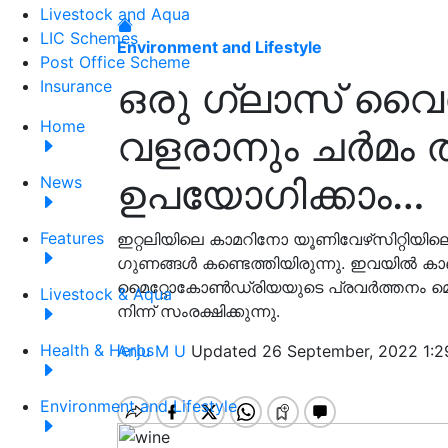
Livestock and Aqua
LIC Schemes
Environment and Lifestyle
Post Office Scheme
ഒരു ഗ്ലാസ് വൈ
Insurance
Home
വളരാനും ചർമം ത
ഉപയോഗിക്കാം…
News
Features
ഇറ്റലിയിലെ കാമറിനോ യൂണിവേഴ്‌സിറ്റിയി
ഗുണങ്ങൾ കണ്ടെത്തിയിരുന്നു. ഇവയിൽ കാണപ
മൈറ്റോകോൺ‌ഡ്രിയയുടെ പ്രവർത്തനം മെച്ചപ
Livestock & Aqua
നിന്ന് സംരക്ഷിക്കുന്നു.
Health & Herbs
Anju M U
Updated 26 September, 2022 1:2
Environment and Lifestyle