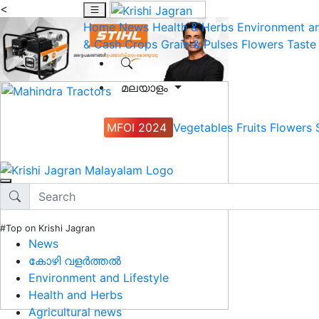
<
Home
News
Health & Herbs
Environment an
& Cash Crops
Grain & Pulses
Flowers
Taste
മലയാളം
MFOI 2024
Vegetables
Fruits
Flowers
#Top on Krishi Jagran
News
കോഴി വളർത്തൽ
Environment and Lifestyle
Health and Herbs
Agricultural news