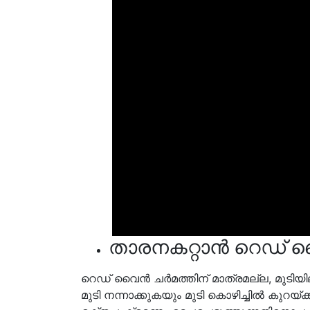
താരനകറ്റാൻ റെഡ്
റെഡ് വൈൻ ചർമത്തിന് മാത്രമല്ല, മുടിയില
മുടി നന്നാക്കുകയും മുടി കൊഴിച്ചിൽ കുറയ്