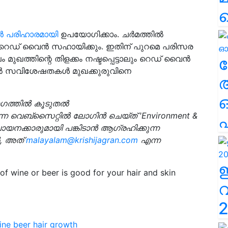
 പരിഹാരമായി
ഉപയോഗിക്കാം. ചർമത്തിൽ
ാനും റെഡ് വൈൻ സഹായിക്കും. ഇതിന് പുറമെ പരിസര
ഖത്തിന്റെ തിളക്കം നഷ്ടപ്പെട്ടാലും റെഡ് വൈൻ
ല
യൽ സവിശേഷതകൾ മുഖക്കുരുവിനെ
ാഗത്തിൽ കൂടുതൽ
്ന വെബ്‌സൈറ്റിൽ ലോഗിൻ ചെയ്‌ത് 'Environment &
എ
വായനക്കാരുമായി പങ്കിടാൻ ആഗ്രഹിക്കുന്ന
ൽ, അത്
malayalam@krishijagran.com
എന്ന
f wine or beer is good for your hair and skin
2
ine
beer
hair growth