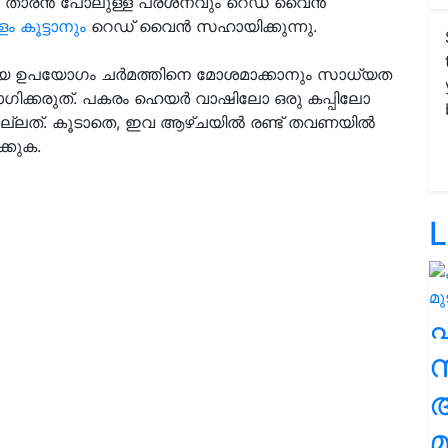
്പം താരൻ പോലുള്ള പ്രശ്‌നവും റെഡ് വൈൻ
ീളം കൂട്ടാനും
റെഡ് വൈൻ സഹായിക്കുന്നു.
തമായ ഉപയോഗം ചർമത്തിനെ മോശമാക്കാനും സാധ്യത
ഗിക്കരുത്. പകരം ഹെയർ വാഷിലോ ഒരു കപ്പിലോ
ല്ലത്. കൂടാതെ, ഇവ ആഴ്ചയിൽ രണ്ട് തവണയിൽ
്കുക.
L
സ
മ