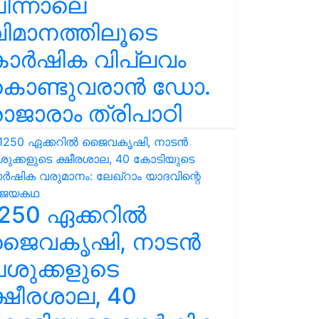
ിന്നാലെ
ിമാനത്തിലൂടെ
കാർഷിക വിപ്ലവം
കൊണ്ടുവരാൻ ഡോ.
ാജാരാം ത്രിപാഠി
250 ഏക്കറിൽ
ജൈവകൃഷി, നാടൻ
ശുക്കളുടെ
്ഷീരശാല, 40