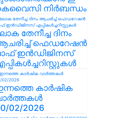
കെവൈസി നിർബന്ധം
ോക തേനീച്ച ദിനം
ആചരിച്ച് ഫെഡറേഷൻ
ഓഫ് ഇൻഡിജിനസ്
പ്പികൾച്ചറിസ്റ്റുകൾ
ഇന്നത്തെ കാർഷിക
വാർത്തകൾ
0/02/2026