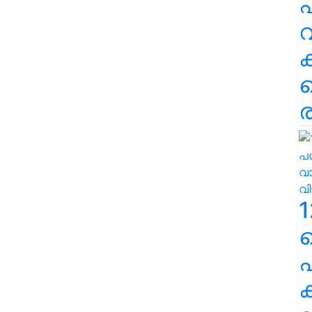
പ
വ
ര
1
പ
ക