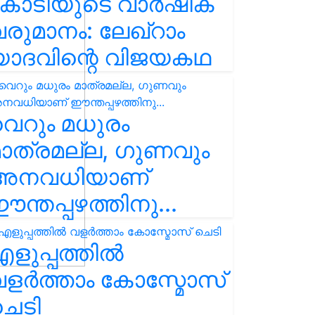
കോടിയുടെ വാർഷിക
രുമാനം: ലേഖ്‌റാം
യാദവിന്റെ വിജയകഥ
െറും മധുരം
ാത്രമല്ല, ഗുണവും
അനവധിയാണ്
ന്തപ്പഴത്തിനു...
ളുപ്പത്തിൽ
ളർത്താം കോസ്മോസ്
ചെടി