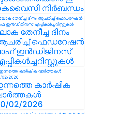
കെവൈസി നിർബന്ധം
ോക തേനീച്ച ദിനം
ആചരിച്ച് ഫെഡറേഷൻ
ഓഫ് ഇൻഡിജിനസ്
പ്പികൾച്ചറിസ്റ്റുകൾ
ഇന്നത്തെ കാർഷിക
വാർത്തകൾ
0/02/2026