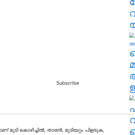
വ
വ
മ
Subscribe
ഈ
എ
വ
് മുടി കൊഴിച്ചിൽ, താരൻ, മുടിയറ്റം പിളരുക,