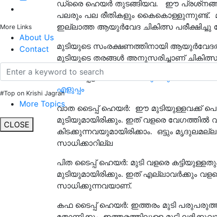
ഡ്രൈ ഹെയർ തുടങ്ങിയവ. ഈ പ്രശ്‌നങ്ങ
പലരും പല രീതികളും കൈകൊള്ളുന്നുണ്ട്.
ഇല്ലാത്ത ആയുര്‍വേദ ചികിത്സ പരീക്ഷിച്ചു ന
More Links
About Us
മുടിയുടെ സംരക്ഷണത്തിനായി ആയുര്‍വേദത്ത
Contact
മുടിയുടെ തരങ്ങൾ അനുസരിച്ചാണ് ചികിത്സക
ബന്ധപ്പെട്ട വാർത്തകൾ:
മുടിയുടെ സർവ്വ പ്ര
എളുപ്പം
#Top on Krishi Jagran
More Topics
വാത ടൈപ്പ് ഹെയര്‍: ഈ മുടിയുള്ളവക്ക് 
മുടിയുമായിരിക്കും. ഇത് വളരെ വേഗത്തില്
CLOSE
കിടക്കുന്നവയുമായിരിക്കാം. ഒട്ടും മൃദുലമല
സാധിക്കാറില്ല
പിത ടൈപ്പ് ഹെയര്‍: മുടി വളരെ കട്ടിയു
മുടിയുമായിരിക്കും. ഇത് എല്ലാവര്‍ക്കും വളര
സാധിക്കുന്നവയാണ്.
കഫ ടൈപ്പ് ഹെയര്‍: ഇത്തരം മുടി പരുപരുത
തോന്നിക്കും. ഇത്തരത്തിലുള്ള മുടി ലഭിക്കു