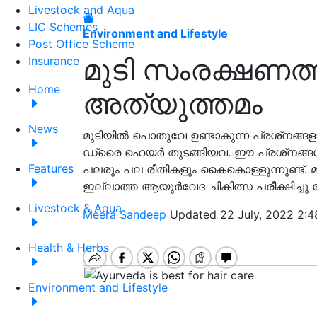
Livestock and Aqua
LIC Schemes
Environment and Lifestyle
Post Office Scheme
മുടി സംരക്ഷണത്
Insurance
Home
അത്യുത്തമം
News
മുടിയിൽ പൊതുവേ ഉണ്ടാകുന്ന പ്രശ്‌നങ്ങളാണ
ഡ്രൈ ഹെയർ തുടങ്ങിയവ. ഈ പ്രശ്‌നങ്ങൾ
Features
പലരും പല രീതികളും കൈകൊള്ളുന്നുണ്ട്. 
ഇല്ലാത്ത ആയുര്‍വേദ ചികിത്സ പരീക്ഷിച്ചു ന
Livestock & Aqua
Meera Sandeep
Updated 22 July, 2022 2:4
Health & Herbs
Environment and Lifestyle