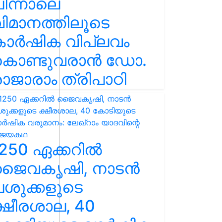
ിന്നാലെ
ിമാനത്തിലൂടെ
കാർഷിക വിപ്ലവം
കൊണ്ടുവരാൻ ഡോ.
ാജാരാം ത്രിപാഠി
250 ഏക്കറിൽ
ജൈവകൃഷി, നാടൻ
ശുക്കളുടെ
്ഷീരശാല, 40