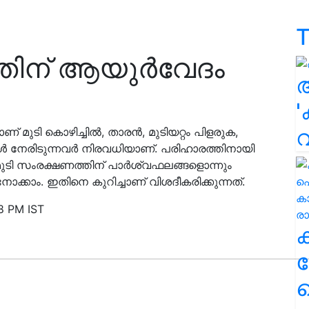
T
തിന് ആയുര്‍വേദം
'
് മുടി കൊഴിച്ചിൽ, താരൻ, മുടിയറ്റം പിളരുക,
 നേരിടുന്നവർ നിരവധിയാണ്. പരിഹാരത്തിനായി
മുടി സംരക്ഷണത്തിന് പാർശ്വഫലങ്ങളൊന്നും
ോക്കാം. ഇതിനെ കുറിച്ചാണ് വിശദീകരിക്കുന്നത്.
8 PM IST
ക
ഹ