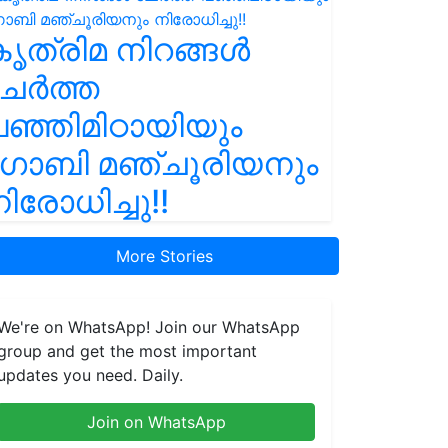
ൃത്രിമ നിറങ്ങൾ
ചേർത്ത
ഞ്ഞിമിഠായിയും
ഗോബി മഞ്ചൂരിയനും
ിരോധിച്ചു!!
More Stories
We're on WhatsApp! Join our WhatsApp
group and get the most important
updates you need. Daily.
Join on WhatsApp