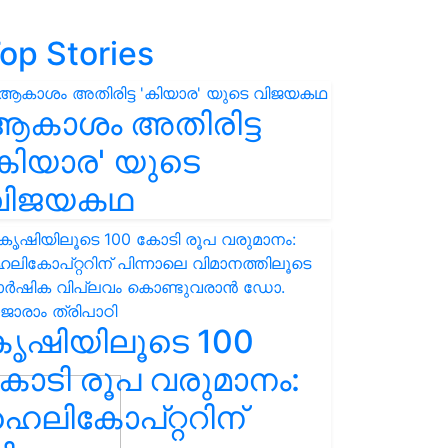
op Stories
ആകാശം അതിരിട്ട
കിയാര' യുടെ
വിജയകഥ
കൃഷിയിലൂടെ 100
ോടി രൂപ വരുമാനം:
െലികോപ്റ്ററിന്