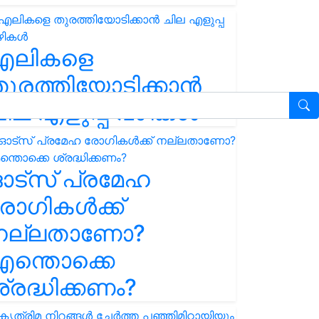
എലികളെ
ുരത്തിയോടിക്കാൻ
ില എളുപ്പ വഴികൾ
ഓട്സ് പ്രമേഹ
ോഗികൾക്ക്
നല്ലതാണോ?
ന്തൊക്കെ
്രദ്ധിക്കണം?