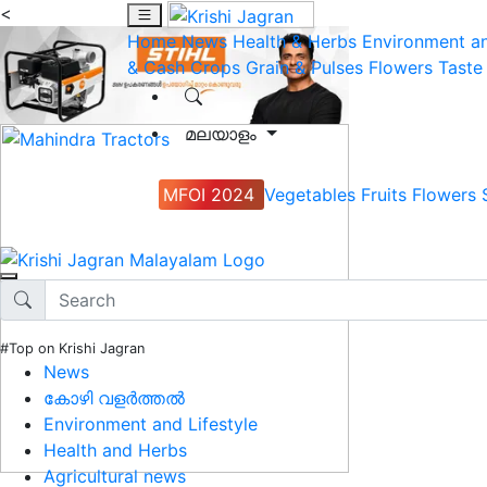
<
Home
News
Health & Herbs
Environment an
& Cash Crops
Grain & Pulses
Flowers
Taste
മലയാളം
MFOI 2024
Vegetables
Fruits
Flowers
#Top on Krishi Jagran
News
കോഴി വളർത്തൽ
Environment and Lifestyle
Health and Herbs
Agricultural news