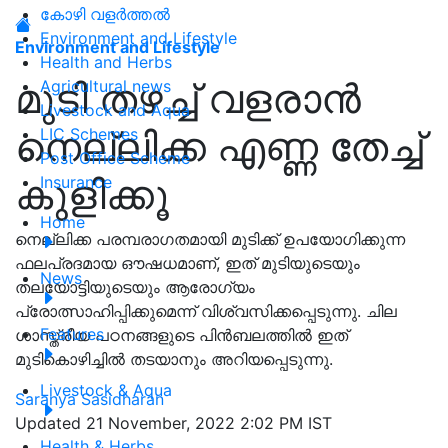
കോഴി വളർത്തൽ
Environment and Lifestyle
Environment and Lifestyle
Health and Herbs
മുടി തഴച്ച് വളരാൻ
Agricultural news
Livestock and Aqua
നെല്ലിക്ക എണ്ണ തേച്ച്
LIC Schemes
Post Office Scheme
കുളിക്കൂ
Insurance
Home
നെല്ലിക്ക പരമ്പരാഗതമായി മുടിക്ക് ഉപയോഗിക്കുന്ന
ഫലപ്രദമായ ഔഷധമാണ്, ഇത് മുടിയുടെയും
News
തലയോട്ടിയുടെയും ആരോഗ്യം
പ്രോത്സാഹിപ്പിക്കുമെന്ന് വിശ്വസിക്കപ്പെടുന്നു. ചില
Features
ശാസ്ത്രീയ പഠനങ്ങളുടെ പിൻബലത്തിൽ ഇത്
മുടികൊഴിച്ചിൽ തടയാനും അറിയപ്പെടുന്നു.
Livestock & Aqua
Saranya Sasidharan
Updated 21 November, 2022 2:02 PM IST
Health & Herbs