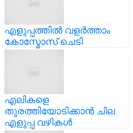
എളുപ്പത്തിൽ വളർത്താം
കോസ്മോസ് ചെടി
എലികളെ
തുരത്തിയോടിക്കാൻ ചില
എളുപ്പ വഴികൾ