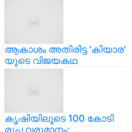
ആകാശം അതിരിട്ട 'കിയാര'
യുടെ വിജയകഥ
കൃഷിയിലൂടെ 100 കോടി
രൂപ വരുമാനം: