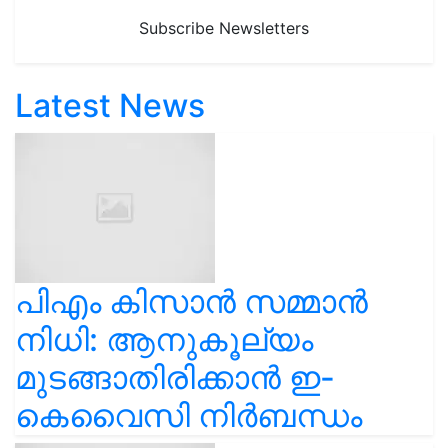
Subscribe Newsletters
Latest News
പിഎം കിസാൻ സമ്മാൻ
നിധി: ആനുകൂല്യം
മുടങ്ങാതിരിക്കാൻ ഇ-
കെവൈസി നിർബന്ധം