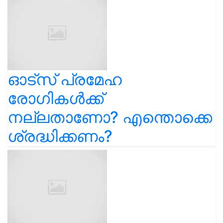
ഓട്സ് പ്രമേഹ
രോഗികൾക്ക്
നല്ലതാണോ? എന്തൊക്കെ
ശ്രദ്ധിക്കണം?