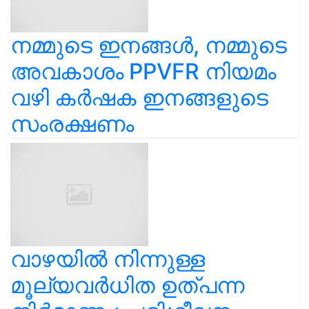
നമ്മുടെ ഇനങ്ങൾ, നമ്മുടെ
അവകാശം PPVFR നിയമം
വഴി കർഷക ഇനങ്ങളുടെ
സംരക്ഷണം
വാഴയിൽ നിന്നുള്ള
മൂല്യവർധിത ഉത്പന്ന