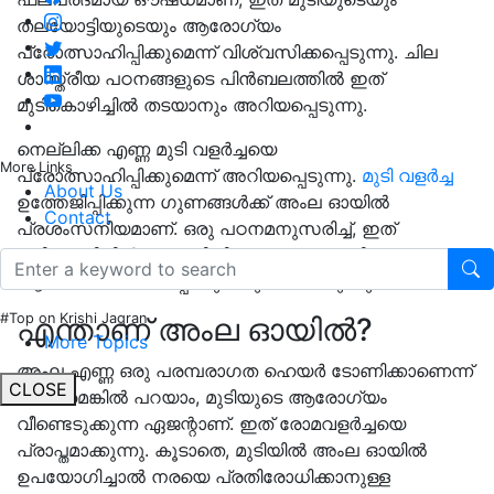
തലയോട്ടിയുടെയും ആരോഗ്യം
പ്രോത്സാഹിപ്പിക്കുമെന്ന് വിശ്വസിക്കപ്പെടുന്നു. ചില
ശാസ്ത്രീയ പഠനങ്ങളുടെ പിൻബലത്തിൽ ഇത്
മുടികൊഴിച്ചിൽ തടയാനും അറിയപ്പെടുന്നു.
നെല്ലിക്ക എണ്ണ മുടി വളർച്ചയെ
More Links
പ്രോത്സാഹിപ്പിക്കുമെന്ന് അറിയപ്പെടുന്നു.
മുടി വളർച്ച
About Us
ഉത്തേജിപ്പിക്കുന്ന ഗുണങ്ങൾക്ക് അംല ഓയിൽ
Contact
പ്രശംസനീയമാണ്. ഒരു പഠനമനുസരിച്ച്, ഇത്
മുടികൊഴിച്ചിൽ മന്ദഗതിയിലാക്കുകയും മുടിയുടെ
ആരോഗ്യം വർദ്ധിപ്പിക്കുകയും ചെയ്യുന്നു.
#Top on Krishi Jagran
എന്താണ് അംല ഓയിൽ?
More Topics
അംല എണ്ണ ഒരു പരമ്പരാഗത ഹെയർ ടോണിക്കാണെന്ന്
CLOSE
വേണമെങ്കിൽ പറയാം, മുടിയുടെ ആരോഗ്യം
വീണ്ടെടുക്കുന്ന ഏജന്റാണ്. ഇത് രോമവളർച്ചയെ
പ്രാപ്തമാക്കുന്നു. കൂടാതെ, മുടിയിൽ അംല ഓയിൽ
ഉപയോഗിച്ചാൽ നരയെ പ്രതിരോധിക്കാനുള്ള