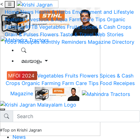
<
Home
News
Health & Herbs
Environment and Lifestyle
Features
Livestock & Aqua
Farm Care Tips
Organic
Farming
#FTB
Vegetables
Fruits
Spices & Cash Crops
Grain & Pulses
Flowers
Taste & Travel
Web Stories
Food Receipes
Monthly Reminders
Magazine
Directory
മലയാളം
MFOI 2024
Vegetables
Fruits
Flowers
Spices & Cash
Crops
Organic Farming
Farm Care Tips
Food Receipes
Magazine
#Top on Krishi Jagran
News