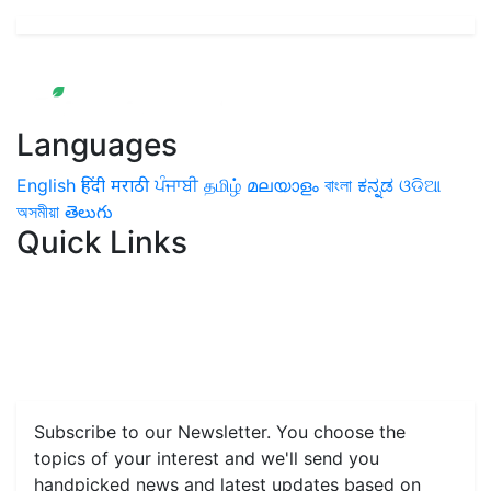
Languages
English
हिंदी
मराठी
ਪੰਜਾਬੀ
தமிழ்
മലയാളം
বাংলা
ಕನ್ನಡ
ଓଡିଆ
অসমীয়া
తెలుగు
Quick Links
Home
News
Health & Herbs
Environment and Lifestyle
Features
Livestock & Aqua
Farm Care Tips
Organic
Farming
#FTB
Vegetables
Fruits
Spices & Cash Crops
Grain & Pulses
Flowers
Taste & Travel
Food Receipes
Monthly Reminders
Subscribe to our Newsletter. You choose the
topics of your interest and we'll send you
handpicked news and latest updates based on