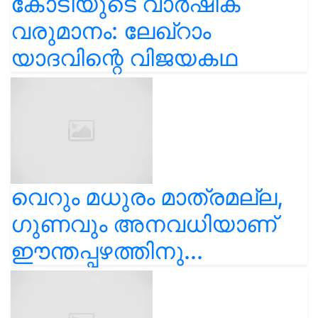
കോടിയുടെ വാർഷിക
വരുമാനം: ലേഖ്‌റാം
യാദവിന്റെ വിജയകഥ
വെറും മധുരം മാത്രമല്ല,
ഗുണവും അനവധിയാണ്
ഈന്തപ്പഴത്തിനു...