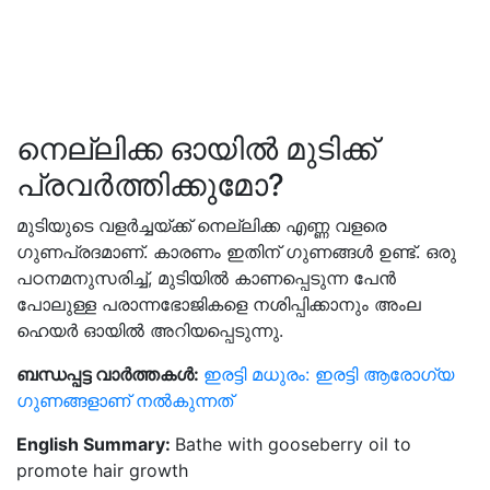
നെല്ലിക്ക ഓയിൽ മുടിക്ക്
പ്രവർത്തിക്കുമോ?
മുടിയുടെ വളർച്ചയ്ക്ക് നെല്ലിക്ക എണ്ണ വളരെ
ഗുണപ്രദമാണ്. കാരണം ഇതിന് ഗുണങ്ങൾ ഉണ്ട്. ഒരു
പഠനമനുസരിച്ച്, മുടിയിൽ കാണപ്പെടുന്ന പേൻ
പോലുള്ള പരാന്നഭോജികളെ നശിപ്പിക്കാനും അംല
ഹെയർ ഓയിൽ അറിയപ്പെടുന്നു.
ബന്ധപ്പട്ട വാർത്തകൾ:
ഇരട്ടി മധുരം: ഇരട്ടി ആരോഗ്യ
ഗുണങ്ങളാണ് നൽകുന്നത്
English Summary:
Bathe with gooseberry oil to
promote hair growth