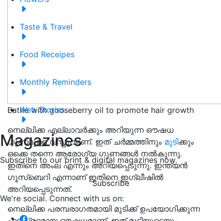
Taste & Travel
Food Receipes
Monthly Reminders
Web Stories
Bathe with gooseberry oil to promote hair growth
നെല്ലിക്ക എല്ലാവർക്കും അറിയുന്ന ഔഷധ
Magazines
ഗുണമുള്ള വസ്തുവാണ്. ഇത് ചർമ്മത്തിനും
മുടി
ക്കും
ഒക്കെ തന്നെ ആരോഗ്യ ഗുണങ്ങൾ നൽകുന്നു.
Subscribe to our print & digital magazines now.
ഇതിനെ അംല എന്നും അറിയപ്പെടുന്നു. ഇന്ത്യൻ
ഗൂസ്ബെറി എന്നാണ് ഇതിനെ ഇഗ്ലീഷിൽ
Subscribe
അറിയപ്പെടുന്നത്.
We're social. Connect with us on:
നെല്ലിക്ക പരമ്പരാഗതമായി മുടിക്ക് ഉപയോഗിക്കുന്ന
ഫലപ്രദമായ ഔഷധമാണ്, ഇത് മുടിയുടെയും