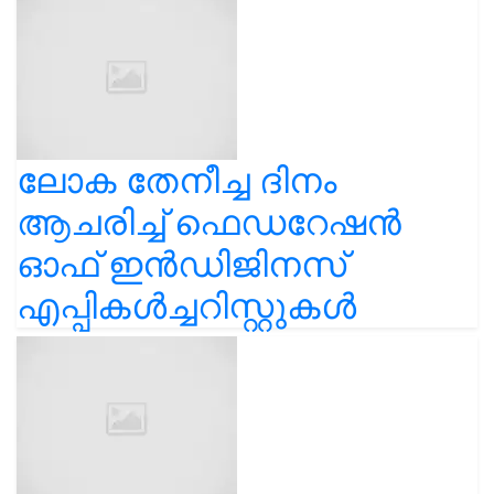
ലോക തേനീച്ച ദിനം
ആചരിച്ച് ഫെഡറേഷൻ
ഓഫ് ഇൻഡിജിനസ്
എപ്പികൾച്ചറിസ്റ്റുകൾ