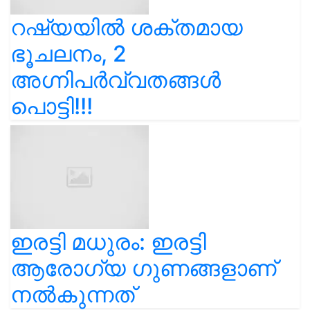
റഷ്യയിൽ ശക്തമായ
ഭൂചലനം, 2
അഗ്നിപർവ്വതങ്ങൾ
പൊട്ടി!!!
ഇരട്ടി മധുരം: ഇരട്ടി
ആരോഗ്യ ഗുണങ്ങളാണ്
നൽകുന്നത്