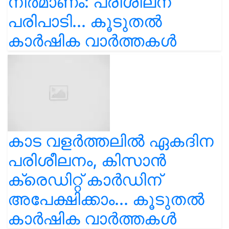
നിർമാണം: പരിശീലന
പരിപാടി... കൂടുതൽ
കാർഷിക വാർത്തകൾ
കാട വളര്‍ത്തലിൽ ഏകദിന
പരിശീലനം, കിസാൻ
ക്രെഡിറ്റ് കാർഡിന്
അപേക്ഷിക്കാം... കൂടുതൽ
കാർഷിക വാർത്തകൾ