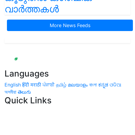
വാർത്തകൾ
More News Feeds
Languages
English
हिंदी
मराठी
ਪੰਜਾਬੀ
தமிழ்
മലയാളം
বাংলা
ಕನ್ನಡ
ଓଡିଆ
অসমীয়া
తెలుగు
Quick Links
Home
News
Health & Herbs
Environment and Lifestyle
Features
Livestock & Aqua
Farm Care Tips
Organic
Farming
#FTB
Vegetables
Fruits
Spices & Cash Crops
Grain & Pulses
Flowers
Taste & Travel
Food Receipes