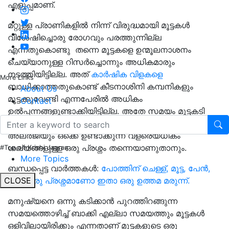
എളുപ്പമാണ്.
മറ്റുള്ള പ്രാണികളിൽ നിന്ന് വിരുദ്ധമായി മൂട്ടകൾ
വിശേഷിച്ചൊരു രോഗവും പരത്തുന്നില്ല
എന്നതുകൊണ്ടു തന്നെ മൂട്ടകളെ ഉന്മൂലനാശനം
ചെയ്യാനുള്ള റിസർച്ചൊന്നും അധികമാരും
നടത്തിയിട്ടില്ല. അത്
കാർഷിക വിളകളെ
More Links
ബാധിക്കാത്തതുകൊണ്ട് കീടനാശിനി കമ്പനികളും
About Us
മൂട്ടക്കുവേണ്ടി എന്നപേരിൽ അധികം
Contact
ഉൽപ്പന്നങ്ങളുണ്ടാക്കിയിട്ടില്ല. അതേ സമയം മൂട്ടകടി
എന്നത് തൊലിപ്പുറത്ത് ചൊറിച്ചിലും, തടിച്ചിലും,
അലർജിയും ഒക്കെ ഉണ്ടാക്കുന്ന വളരെയധികം
ശല്യങ്ങളുള്ള ഒരു പ്രശ്നം തന്നെയാണുതാനും.
#Top on Krishi Jagran
More Topics
ബന്ധപ്പെട്ട വാർത്തകൾ:
പോത്തിന് ചെള്ള്, മൂട്ട, പേൻ,
ചാഴി ഒരു പ്രശ്നമാണോ ഇതാ ഒരു ഉത്തമ മരുന്ന്.
CLOSE
മനുഷ്യനെ ഒന്നു കടിക്കാൻ പുറത്തിറങ്ങുന്ന
സമയത്തൊഴിച്ച് ബാക്കി എല്ലാ സമയത്തും മൂട്ടകൾ
ഒളിവിലായിരിക്കും എന്നതാണ് മൂട്ടകളുടെ ഒരു