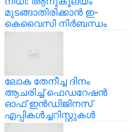
നിധി: ആനുകൂല്യം
മുടങ്ങാതിരിക്കാൻ ഇ-
കെവൈസി നിർബന്ധം
ലോക തേനീച്ച ദിനം
ആചരിച്ച് ഫെഡറേഷൻ
ഓഫ് ഇൻഡിജിനസ്
എപ്പികൾച്ചറിസ്റ്റുകൾ