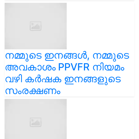
നമ്മുടെ ഇനങ്ങൾ, നമ്മുടെ
അവകാശം PPVFR നിയമം
വഴി കർഷക ഇനങ്ങളുടെ
സംരക്ഷണം