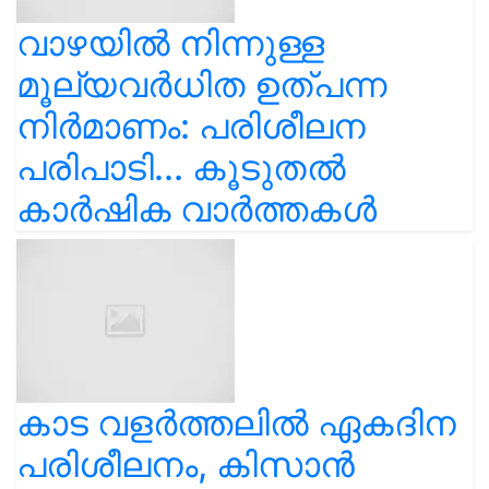
വാഴയിൽ നിന്നുള്ള
മൂല്യവർധിത ഉത്പന്ന
നിർമാണം: പരിശീലന
പരിപാടി... കൂടുതൽ
കാർഷിക വാർത്തകൾ
കാട വളര്‍ത്തലിൽ ഏകദിന
പരിശീലനം, കിസാൻ