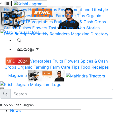
<
Home
News
Health & Herbs
Environment and Lifestyle
Features
Livestock & Aqua
Farm Care Tips
Organic
Farming
#FTB
Vegetables
Fruits
Spices & Cash Crops
Grain & Pulses
Flowers
Taste & Travel
Web Stories
Food Receipes
Monthly Reminders
Magazine
Directory
മലയാളം
MFOI 2024
Vegetables
Fruits
Flowers
Spices & Cash
Crops
Organic Farming
Farm Care Tips
Food Receipes
Magazine
#Top on Krishi Jagran
News