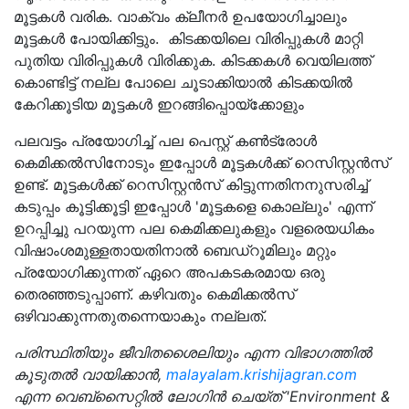
മൂട്ടകൾ വരിക. വാക്വം ക്ലീനർ ഉപയോഗിച്ചാലും
മൂട്ടകൾ പോയിക്കിട്ടും. കിടക്കയിലെ വിരിപ്പുകൾ മാറ്റി
പുതിയ വിരിപ്പുകൾ വിരിക്കുക. കിടക്കകൾ വെയിലത്ത്
കൊണ്ടിട്ട് നല്ല പോലെ ചൂടാക്കിയാൽ കിടക്കയിൽ
കേറിക്കൂടിയ മൂട്ടകൾ ഇറങ്ങിപ്പൊയ്‌ക്കോളും
പലവട്ടം പ്രയോഗിച്ച് പല പെസ്റ്റ് കൺട്രോൾ
കെമിക്കൽസിനോടും ഇപ്പോൾ മൂട്ടകൾക്ക് റെസിസ്റ്റൻസ്
ഉണ്ട്. മൂട്ടകൾക്ക് റെസിസ്റ്റൻസ് കിട്ടുന്നതിനനുസരിച്ച്
കടുപ്പം കൂട്ടിക്കൂട്ടി ഇപ്പോൾ 'മൂട്ടകളെ കൊല്ലും' എന്ന്
ഉറപ്പിച്ചു പറയുന്ന പല കെമിക്കലുകളും വളരെയധികം
വിഷാംശമുള്ളതായതിനാൽ ബെഡ്റൂമിലും മറ്റും
പ്രയോഗിക്കുന്നത് ഏറെ അപകടകരമായ ഒരു
തെരഞ്ഞടുപ്പാണ്. കഴിവതും കെമിക്കൽസ്
ഒഴിവാക്കുന്നതുതന്നെയാകും നല്ലത്.
പരിസ്ഥിതിയും
ജീവിതശൈലിയും
എന്ന
വിഭാഗത്തിൽ
കൂടുതൽ
വായിക്കാൻ,
malayalam.krishijagran.com
എന്ന
വെബ്‌
സൈറ്റിൽ
ലോഗിൻ
ചെയ്‌
ത് 'Environment &