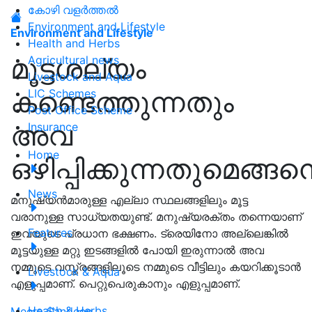
കോഴി വളർത്തൽ
Environment and Lifestyle
Environment and Lifestyle
Health and Herbs
മൂട്ടശല്യം
Agricultural news
Livestock and Aqua
കണ്ടെത്തുന്നതും
LIC Schemes
Post Office Scheme
അവ
Insurance
Home
ഒഴിപ്പിക്കുന്നതുമെങ്ങന
News
മനുഷ്യൻമാരുള്ള എല്ലാ സ്ഥലങ്ങളിലും മൂട്ട
വരാനുള്ള സാധ്യതയുണ്ട്. മനുഷ്യരക്തം തന്നെയാണ്
Features
ഇവയുടെ പ്രധാന ഭക്ഷണം. ട്രെയിനോ അല്ലെങ്കിൽ
മൂട്ടയുള്ള മറ്റു ഇടങ്ങളിൽ പോയി ഇരുന്നാൽ അവ
നമ്മുടെ വസ്ത്രങ്ങളിലൂടെ നമ്മുടെ വീട്ടിലും കയറിക്കൂടാൻ
Livestock & Aqua
എളുപ്പമാണ്. പെറ്റുപെരുകാനും എളുപ്പമാണ്.
Health & Herbs
Meera Sandeep