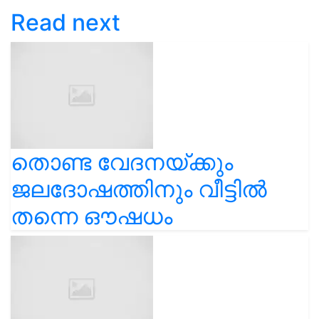
Read next
തൊണ്ട വേദനയ്ക്കും
ജലദോഷത്തിനും വീട്ടിൽ
തന്നെ ഔഷധം