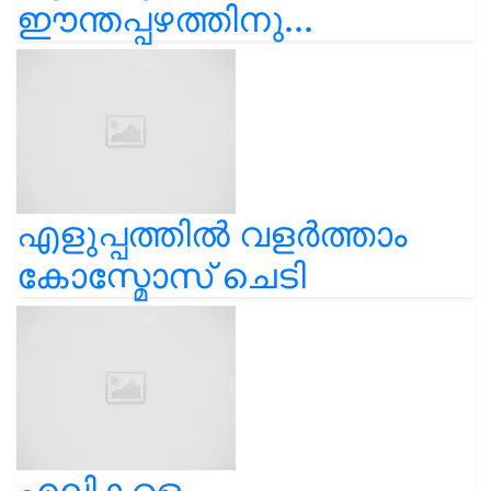
ഈന്തപ്പഴത്തിനു...
എളുപ്പത്തിൽ വളർത്താം
കോസ്മോസ് ചെടി
എലികളെ