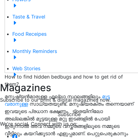
Taste & Travel
Food Receipes
Monthly Reminders
Web Stories
How to find hidden bedbugs and how to get rid of
them?
Magazines
മനുഷ്യൻമാരുള്ള എല്ലാ സ്ഥലങ്ങളിലും
മൂട്ട
Subscribe to our print & digital magazines now.
വരാനുള്ള
സാധ്യതയുണ്ട്. മനുഷ്യരക്തം തന്നെയാണ്
ഇവയുടെ പ്രധാന ഭക്ഷണം. ട്രെയിനിലോ
Subscribe
അല്ലെങ്കിൽ മൂട്ടയുള്ള മറ്റു ഇടങ്ങളിൽ പോയി
We're social. Connect with us on:
ഇരുന്നാൽ അവ നമ്മുടെ വസ്ത്രങ്ങളിലൂടെ നമ്മുടെ
വീട്ടിലും കയറിക്കൂടാൻ എളുപ്പമാണ്. പെറ്റുപെരുകാനും