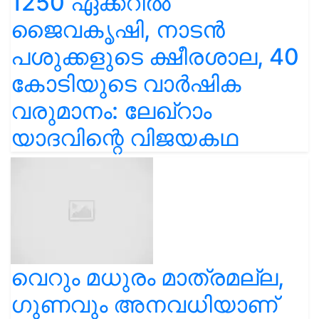
1250 ഏക്കറിൽ
ജൈവകൃഷി, നാടൻ
പശുക്കളുടെ ക്ഷീരശാല, 40
കോടിയുടെ വാർഷിക
വരുമാനം: ലേഖ്‌റാം
യാദവിന്റെ വിജയകഥ
വെറും മധുരം മാത്രമല്ല,
ഗുണവും അനവധിയാണ്