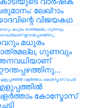
കോടിയുടെ വാർഷിക
രുമാനം: ലേഖ്‌റാം
യാദവിന്റെ വിജയകഥ
െറും മധുരം
ാത്രമല്ല, ഗുണവും
അനവധിയാണ്
ന്തപ്പഴത്തിനു...
ളുപ്പത്തിൽ
ളർത്താം കോസ്മോസ്
ചെടി