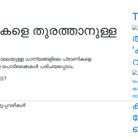
T
കളെ തുരത്താനുള്ള
'
പോലെയുള്ള ധാന്യങ്ങളിലെ പ്രാണികളെ
ചില പൊടിക്കൈകൾ പരിചയപ്പെടാം.
IST
ക
ഹ