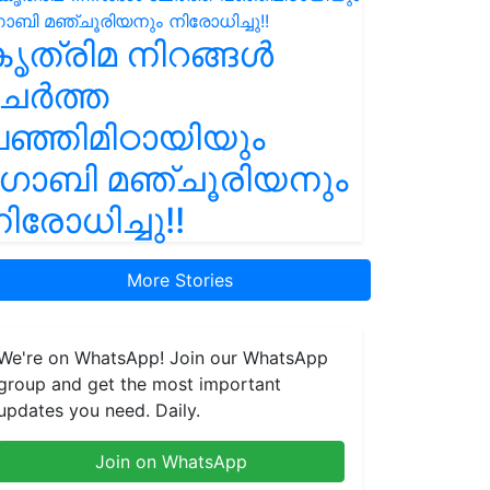
ൃത്രിമ നിറങ്ങൾ
ചേർത്ത
ഞ്ഞിമിഠായിയും
ഗോബി മഞ്ചൂരിയനും
ിരോധിച്ചു!!
More Stories
We're on WhatsApp! Join our WhatsApp
group and get the most important
updates you need. Daily.
Join on WhatsApp