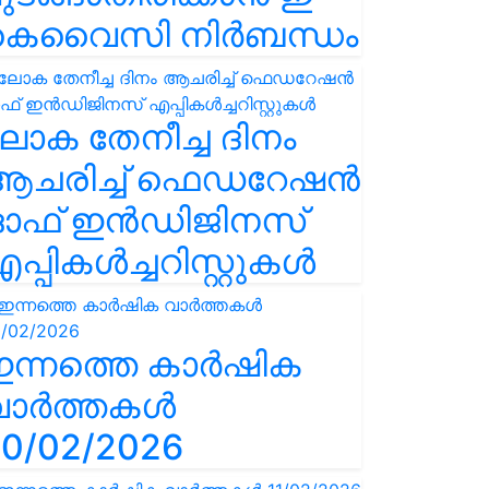
കെവൈസി നിർബന്ധം
ോക തേനീച്ച ദിനം
ആചരിച്ച് ഫെഡറേഷൻ
ഓഫ് ഇൻഡിജിനസ്
പ്പികൾച്ചറിസ്റ്റുകൾ
ഇന്നത്തെ കാർഷിക
വാർത്തകൾ
0/02/2026