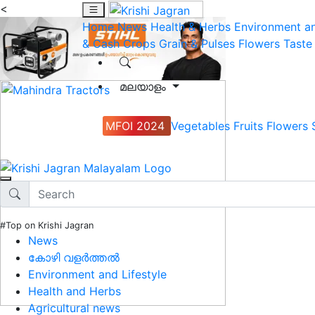
<
Home
News
Health & Herbs
Environment an
& Cash Crops
Grain & Pulses
Flowers
Taste
മലയാളം
MFOI 2024
Vegetables
Fruits
Flowers
#Top on Krishi Jagran
News
കോഴി വളർത്തൽ
Environment and Lifestyle
Health and Herbs
Agricultural news