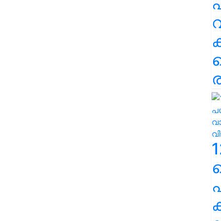
പ
വ
ര
1
പ
ക