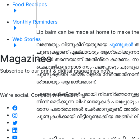
Food Receipes
Monthly Reminders
Lip balm can be made at home to make the l
Web Stories
വരണ്ടതും വിണ്ടുകീറിയതുമായ
ചുണ്ടുകൾ
ആര
ചുണ്ടുകളാണ് എല്ലാവരും ആഗ്രഹിക്കുന്ന
Magazines
എന്നത് തന്നെയാണ് അതിൻ്റെ കാരണം. സാ
ചെലവഴിക്കുമ്പോൾ നാം പലപ്പോഴും ചുണ്ടുകള
Subscribe to our print & digital magazines now.
ചുണ്ടുകളിലെ ചർമ്മം വളരെ നേർത്തതിനാൽ
ശ്രദ്ധയും ആവശ്യമാണ്.
ചുണ്ടുകൾക്ക് ഈർപ്പമായി നിലനിർത്താനുള്
We're social. Connect with us on:
നിന്ന് മെടിക്കുന്ന ലിപ് ബാമുകൾ പലപ്പേ
രാസ പദാർത്ഥങ്ങൾ ചേർക്കാറുമുണ്ട്. അത്കെ
ചുണ്ടുകൾക്കായി വീട്ടിലുണ്ടാക്കിയ അഞ്ച്