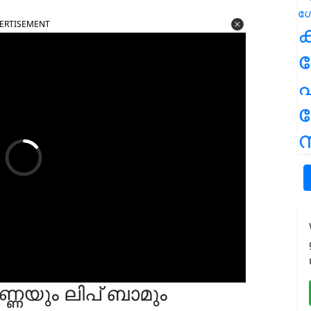
ERTISEMENT
ക
പ
ന
ണ്ണയും ലിപ് ബാമും