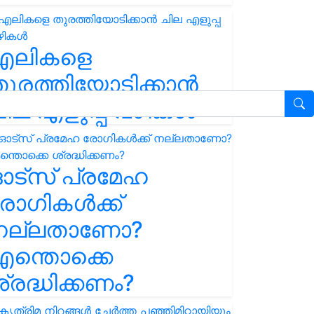
എലികളെ
ുരത്തിയോടിക്കാൻ
ില എളുപ്പ വഴികൾ
ഓട്സ് പ്രമേഹ
ോഗികൾക്ക്
നല്ലതാണോ?
ന്തൊക്കെ
്രദ്ധിക്കണം?