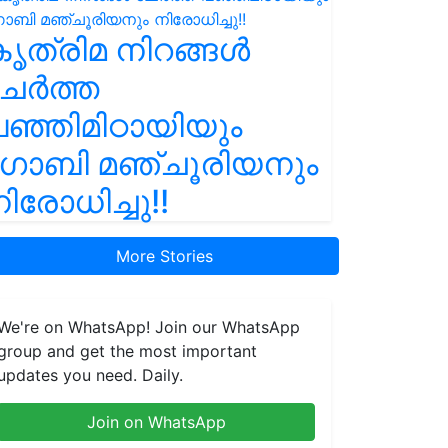
ൃത്രിമ നിറങ്ങൾ
ചേർത്ത
ഞ്ഞിമിഠായിയും
ഗോബി മഞ്ചൂരിയനും
ിരോധിച്ചു!!
More Stories
We're on WhatsApp! Join our WhatsApp
group and get the most important
updates you need. Daily.
Join on WhatsApp