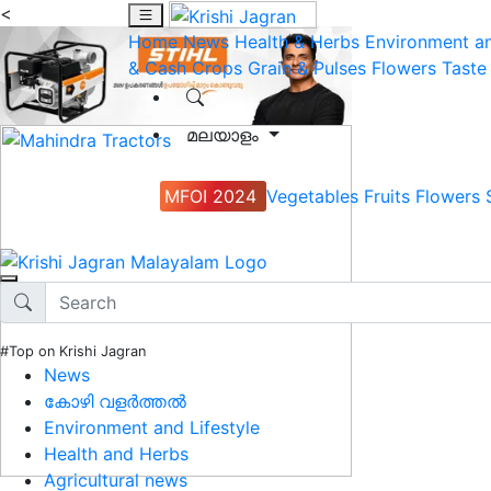
<
Home
News
Health & Herbs
Environment an
& Cash Crops
Grain & Pulses
Flowers
Taste
മലയാളം
MFOI 2024
Vegetables
Fruits
Flowers
#Top on Krishi Jagran
News
കോഴി വളർത്തൽ
Environment and Lifestyle
Health and Herbs
Agricultural news