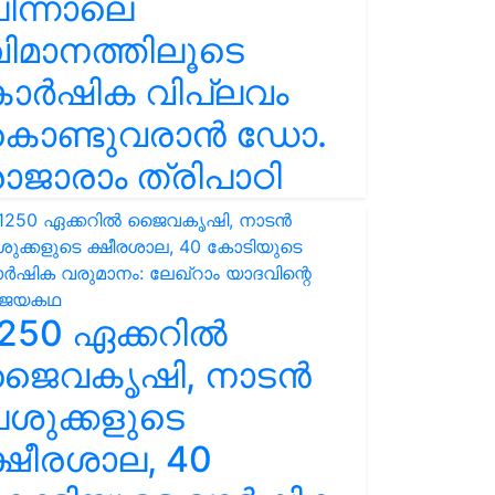
ിന്നാലെ
ിമാനത്തിലൂടെ
കാർഷിക വിപ്ലവം
കൊണ്ടുവരാൻ ഡോ.
ാജാരാം ത്രിപാഠി
250 ഏക്കറിൽ
ജൈവകൃഷി, നാടൻ
ശുക്കളുടെ
്ഷീരശാല, 40