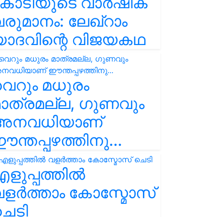
കോടിയുടെ വാർഷിക
രുമാനം: ലേഖ്‌റാം
യാദവിന്റെ വിജയകഥ
െറും മധുരം
ാത്രമല്ല, ഗുണവും
അനവധിയാണ്
ന്തപ്പഴത്തിനു...
ളുപ്പത്തിൽ
ളർത്താം കോസ്മോസ്
ചെടി