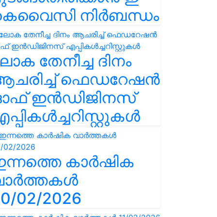
കെവൈസി നിർബന്ധം
ോക തേനീച്ച ദിനം
ആചരിച്ച് ഫെഡറേഷൻ
ഓഫ് ഇൻഡിജിനസ്
പ്പികൾച്ചറിസ്റ്റുകൾ
ഇന്നത്തെ കാർഷിക
വാർത്തകൾ
0/02/2026