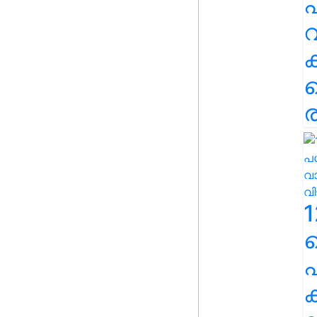
പ
വ
ര
1
പ
ക