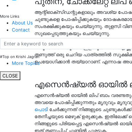
പുതിന, ചോക്കലേറ്റ് ലിപ്
ആന്റിഓക്‌സിഡന്റുകളാലും അവശ്യ പോഷ
More Links
ചുണ്ടുകളെ പോഷിപ്പിക്കുകയും ദോഷകരമാ
About Us
സംരക്ഷിക്കുകയും ചെയ്യുന്നു. തുളസി വി
Contact
സുഖപ്പെടുത്തുകയും ചെയ്യുന്നു.
തേനീച്ചയുടെ വെളുത്ത മെഴുക് ഉരുക്കുക. അതി
മിനുസമാർന്നതുവരെ ഇളക്കുക. മിൻ്റ് എണ്ണ
തണുത്ത് ഒരു ചെറിയ പാത്രത്തിൽ സൂക്ഷിക്ക
#Top on Krishi Jagran
ഉപയോഗിക്കാൻ തയ്യാറാണ്. എന്നാഷ അധിക
More Topics
CLOSE
എസെൻഷ്യൽ ഓയിൽ ലി
എസെൻഷ്യൽ ഓയിൽ ലിപ് ബാം വരണ്ടതും വ
അവയെ പോഷിപ്പിക്കുന്നതും മൃദുവും മൃദു
പൊടി
ചേർക്കുന്നത് നിങ്ങളുടെ ചുണ്ടുകൾക്
തേനീച്ചയുടെ മെഴുക് ഉരുക്കുക. ഇതിലേക്ക് 
നിങ്ങളുടെ പ്രിയപ്പെട്ട എസെൻഷ്യൽ ഓയിലും 
ഇത് തണുപ്പിച്ച് ചുണ്ടിൽ പുരട്ടുക.