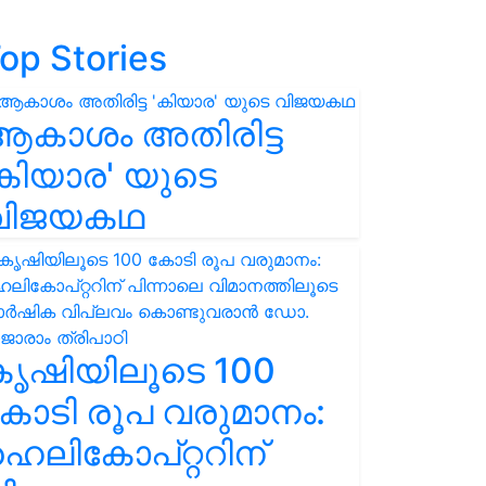
op Stories
ആകാശം അതിരിട്ട
കിയാര' യുടെ
വിജയകഥ
കൃഷിയിലൂടെ 100
ോടി രൂപ വരുമാനം:
െലികോപ്റ്ററിന്