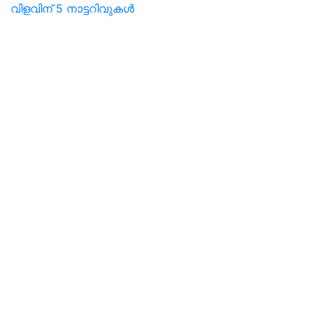
വിളവിന് 5 നാട്ടറിവുകൾ