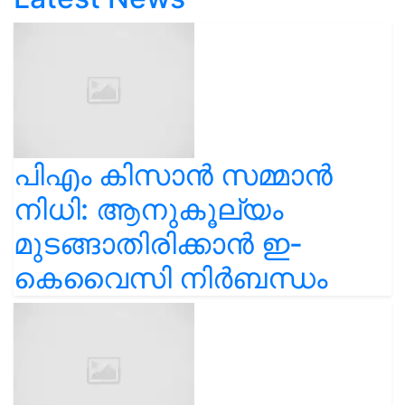
പിഎം കിസാൻ സമ്മാൻ
നിധി: ആനുകൂല്യം
മുടങ്ങാതിരിക്കാൻ ഇ-
കെവൈസി നിർബന്ധം