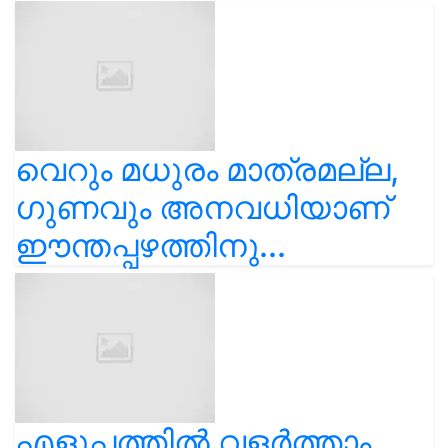
വെറും മധുരം മാത്രമല്ല,
ഗുണവും അനവധിയാണ്
ഈന്തപ്പഴത്തിനു...
എളുപ്പത്തിൽ വളർത്താം