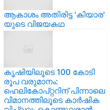
ആകാശം അതിരിട്ട 'കിയാര'
യുടെ വിജയകഥ
കൃഷിയിലൂടെ 100 കോടി
രൂപ വരുമാനം:
ഹെലികോപ്റ്ററിന് പിന്നാലെ
വിമാനത്തിലൂടെ കാർഷിക
വിപ്ലവം കൊണ്ടുവരാൻ