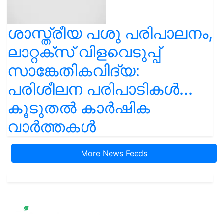
ശാസ്ത്രീയ പശു പരിപാലനം,
ലാറ്റക്സ് വിളവെടുപ്പ്
സാങ്കേതികവിദ്യ:
പരിശീലന പരിപാടികൾ...
കൂടുതൽ കാർഷിക
വാർത്തകൾ
More News Feeds