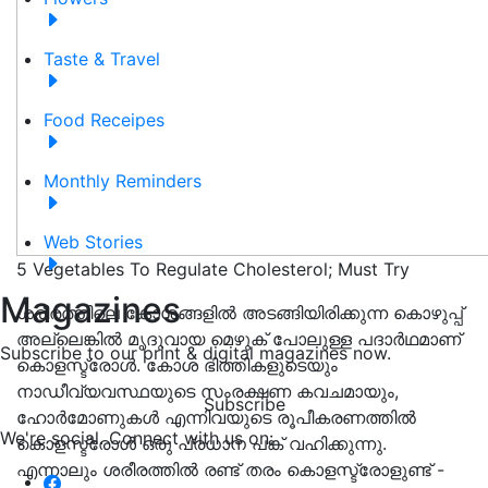
Taste & Travel
Food Receipes
Monthly Reminders
Web Stories
5 Vegetables To Regulate Cholesterol; Must Try
Magazines
ശരീരത്തിലെ കോശങ്ങളിൽ അടങ്ങിയിരിക്കുന്ന കൊഴുപ്പ്
അല്ലെങ്കിൽ മൃദുവായ മെഴുക് പോലുള്ള പദാർഥമാണ്
Subscribe to our print & digital magazines now.
കൊളസ്ട്രോൾ. കോശ ഭിത്തികളുടെയും
നാഡീവ്യവസ്ഥയുടെ സംരക്ഷണ കവചമായും,
Subscribe
ഹോർമോണുകൾ എന്നിവയുടെ രൂപീകരണത്തിൽ
We're social. Connect with us on:
കൊളസ്ട്രോൾ ഒരു പ്രധാന പങ്ക് വഹിക്കുന്നു.
എന്നാലും ശരീരത്തിൽ രണ്ട് തരം കൊളസ്ട്രോളുണ്ട് -