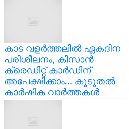
കാട വളര്‍ത്തലിൽ ഏകദിന
പരിശീലനം, കിസാൻ
ക്രെഡിറ്റ് കാർഡിന്
അപേക്ഷിക്കാം... കൂടുതൽ
കാർഷിക വാർത്തകൾ