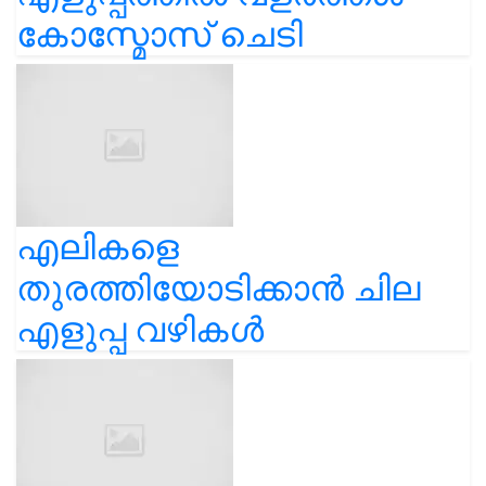
കോസ്മോസ് ചെടി
എലികളെ
തുരത്തിയോടിക്കാൻ ചില
എളുപ്പ വഴികൾ