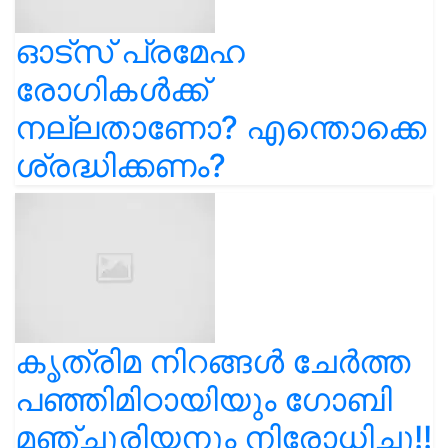
ഓട്സ് പ്രമേഹ
രോഗികൾക്ക്
നല്ലതാണോ? എന്തൊക്കെ
ശ്രദ്ധിക്കണം?
കൃത്രിമ നിറങ്ങൾ ചേർത്ത
പഞ്ഞിമിഠായിയും ഗോബി
മഞ്ചൂരിയനും നിരോധിച്ചു!!