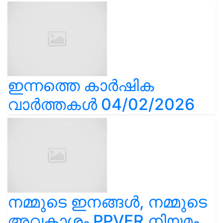
ഇന്നത്തെ കാർഷിക
വാർത്തകൾ 04/02/2026
നമ്മുടെ ഇനങ്ങൾ, നമ്മുടെ
അവകാശം PPVFR നിയമം