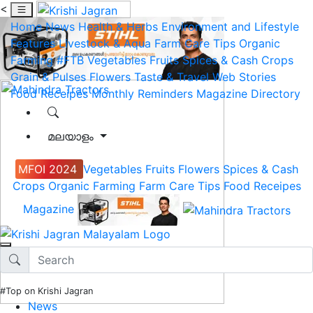
<
Home
News
Health & Herbs
Environment and Lifestyle
Features
Livestock & Aqua
Farm Care Tips
Organic
Farming
#FTB
Vegetables
Fruits
Spices & Cash Crops
Grain & Pulses
Flowers
Taste & Travel
Web Stories
Food Receipes
Monthly Reminders
Magazine
Directory
മലയാളം
MFOI 2024
Vegetables
Fruits
Flowers
Spices & Cash
Crops
Organic Farming
Farm Care Tips
Food Receipes
Magazine
#Top on Krishi Jagran
News