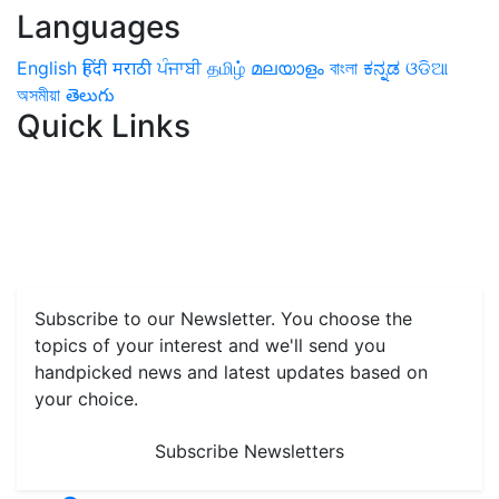
Languages
English
हिंदी
मराठी
ਪੰਜਾਬੀ
தமிழ்
മലയാളം
বাংলা
ಕನ್ನಡ
ଓଡିଆ
অসমীয়া
తెలుగు
Quick Links
Home
News
Health & Herbs
Environment and Lifestyle
Features
Livestock & Aqua
Farm Care Tips
Organic
Farming
#FTB
Vegetables
Fruits
Spices & Cash Crops
Grain & Pulses
Flowers
Taste & Travel
Food Receipes
Monthly Reminders
Subscribe to our Newsletter. You choose the
topics of your interest and we'll send you
handpicked news and latest updates based on
your choice.
Subscribe Newsletters