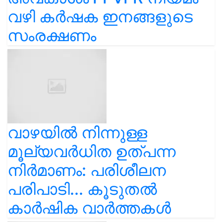
വഴി കർഷക ഇനങ്ങളുടെ
സംരക്ഷണം
വാഴയിൽ നിന്നുള്ള
മൂല്യവർധിത ഉത്പന്ന
നിർമാണം: പരിശീലന
പരിപാടി... കൂടുതൽ
കാർഷിക വാർത്തകൾ