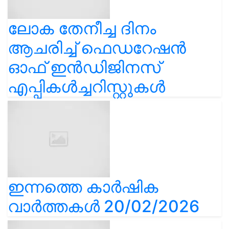
ലോക തേനീച്ച ദിനം
ആചരിച്ച് ഫെഡറേഷൻ
ഓഫ് ഇൻഡിജിനസ്
എപ്പികൾച്ചറിസ്റ്റുകൾ
ഇന്നത്തെ കാർഷിക
വാർത്തകൾ 20/02/2026