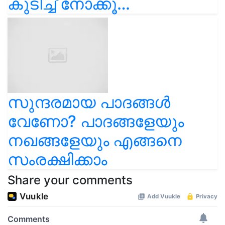
കുടിച്ച് നോക്കൂ…
സുന്ദരമായ പാദങ്ങൾ
വേണോ? പാദങ്ങളേയും
നഖങ്ങളേയും എങ്ങനെ
സംരക്ഷിക്കാം
Share your comments