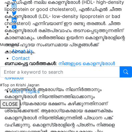
എച്ച്ഡിഎൽ നല്ല കൊളസ്ട്രോൾ (HDL- high-density
lipoprotein or good cholesterol), എൽഡിഎൽ ചീത്ത
കൊളസ്ട്രോൾ (LDL- low-density lipoprotein or bad
cholesterol) എന്നിവയാണ് ഈ രണ്ടു തരങ്ങൾ. ചീത്ത
കൊളസ്ട്രോൾ രക്തപ്രവാഹം തടസപ്പെടുത്തുന്നതിന്
കാരണമാകും. ശരീരത്തിലെ ഉയർന്ന കൊളസ്ട്രോളിന്റെ
അളവ് ഹൃദയ സംബന്ധമായ പ്രശ്നങ്ങൾക്ക്
More Links
About Us
കാരണമാകും.
Contact
ബന്ധപ്പെട്ട വാർത്തകൾ:
നിങ്ങളുടെ കൊളസ്ട്രോൾ
അളവ് അത്ഭുതകരമായി കുറയ്ക്കാൻ കഴിയുന്ന മികച്ച
പഴങ്ങൾ!
#Top on Krishi Jagran
ഹൃദയത്തിന്റെ ആരോഗ്യം നിലനിർത്താനും
More Topics
കൊളസ്ട്രോൾ നിയന്ത്രണത്തിലാക്കാനും
ആരോഗ്യകരമായ ഭക്ഷണം കഴിക്കുന്നതിനാണ്
CLOSE
ശ്രദ്ധിക്കേണ്ടത്. ആരോഗ്യകരമായ ഭക്ഷണക്രമം
കൊളസ്ട്രോൾ നിയന്ത്രിക്കുന്നതിൽ പ്രധാന പങ്ക്
വഹിക്കുന്നു. കൊളസ്‌ട്രോളിന്റെ പ്രശ്‌നം നിങ്ങളെ
അലട്ടുന്നുണ്ടെങ്കിൽ, ആരോഗ്യകരമായ ചില