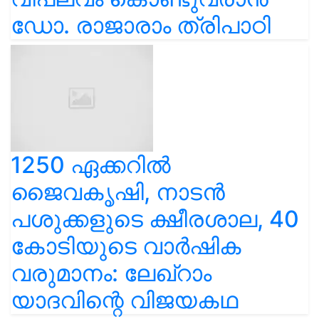
ഡോ. രാജാരാം ത്രിപാഠി
1250 ഏക്കറിൽ
ജൈവകൃഷി, നാടൻ
പശുക്കളുടെ ക്ഷീരശാല, 40
കോടിയുടെ വാർഷിക
വരുമാനം: ലേഖ്‌റാം
യാദവിന്റെ വിജയകഥ