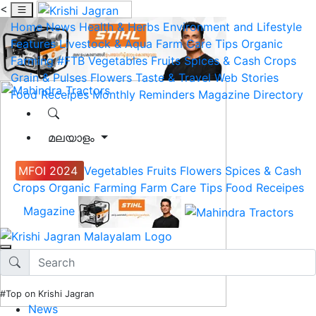
<
Home
News
Health & Herbs
Environment and Lifestyle
Features
Livestock & Aqua
Farm Care Tips
Organic
Farming
#FTB
Vegetables
Fruits
Spices & Cash Crops
Grain & Pulses
Flowers
Taste & Travel
Web Stories
Food Receipes
Monthly Reminders
Magazine
Directory
മലയാളം
MFOI 2024
Vegetables
Fruits
Flowers
Spices & Cash
Crops
Organic Farming
Farm Care Tips
Food Receipes
Magazine
#Top on Krishi Jagran
News