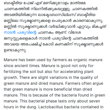
ബാക്ടീരിയ ഫേജ് ഏഴ് മണിക്കൂറോളം മാത്രമേ
ചാണകത്തിൽ നിലനിൽക്കുകയുള്ളൂ. ചാണകത്തിൽ
അടങ്ങിയിരിക്കുന്ന ലാക്ടോബാസില്ലസ് ബാക്ടീരിയ
മണ്ണിലെ സൂക്ഷ്മാണുക്കളെ പെരുകാൻ കാരണമാകുന്നു.
മണ്ണിൽ സൂക്ഷ്മാണുക്കൾ വർദ്ധിക്കുവാൻ ഏറ്റവും മികച്ചത്
നാടൻ പശുവിന്റെ
ചാണകം ആണ്. വിദേശ
ജനുസ്സുകളെകാൾ നാടൻ പശുവിന്റെ ചാണകത്തിൽ
അവയെ അപേക്ഷിച്ച് കോടി കണക്കിന് സൂക്ഷ്മാണുക്കൾ
ഉണ്ടാകുന്നു.
Manure has been used by farmers as organic manure
since ancient times. Manure is good not only for
fertilizing the soil but also for accelerating plant
growth. There are slight variations in the quality of
green manure and dried manure. Farmers often argue
that green manure is more beneficial than dried
manure. This is because of the bacteria found in green
manure. This bacterial phase lasts only about seven
hours in the dung. Lactobacillus bacteria contained in