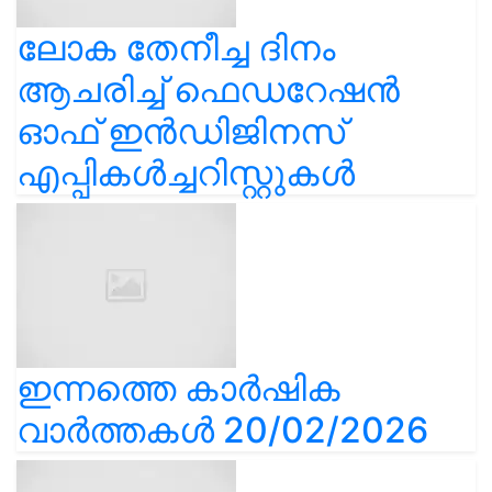
ലോക തേനീച്ച ദിനം
ആചരിച്ച് ഫെഡറേഷൻ
ഓഫ് ഇൻഡിജിനസ്
എപ്പികൾച്ചറിസ്റ്റുകൾ
ഇന്നത്തെ കാർഷിക
വാർത്തകൾ 20/02/2026