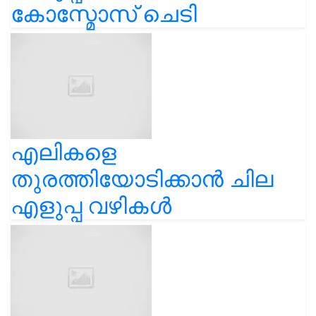
കോസ്മോസ് ചെടി
എലികളെ
തുരത്തിയോടിക്കാൻ ചില
എളുപ്പ വഴികൾ