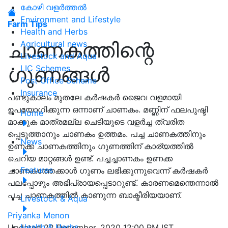
കോഴി വളർത്തൽ
Environment and Lifestyle
Farm Tips
Health and Herbs
ചാണകത്തിന്റെ
Agricultural news
Livestock and Aqua
ഗുണങ്ങൾ
LIC Schemes
Post Office Scheme
Insurance
പണ്ടുകാലം മുതലേ കർഷകർ ജൈവ വളമായി
ഉപയോഗിക്കുന്ന ഒന്നാണ് ചാണകം. മണ്ണിന് ഫലപുഷ്ടി
Home
മാക്കുക മാത്രമല്ല ചെടിയുടെ വളർച്ച ത്വരിത
പ്പെടുത്താനും ചാണകം ഉത്തമം. പച്ച ചാണകത്തിനും
News
ഉണക്ക ചാണകത്തിനും ഗുണത്തിന് കാര്യത്തിൽ
ചെറിയ മാറ്റങ്ങൾ ഉണ്ട്. പച്ചച്ചാണകം ഉണക്ക
Features
ചാണകത്തേക്കാൾ ഗുണം ലഭിക്കുന്നുവെന്ന് കർഷകർ
പലപ്പോഴും അഭിപ്രായപ്പെടാറുണ്ട്. കാരണമെന്തെന്നാൽ
പച്ച ചാണകത്തിൽ കാണുന്ന ബാക്ടീരിയയാണ്.
Livestock & Aqua
Priyanka Menon
Health & Herbs
Updated 22 December, 2020 12:00 PM IST