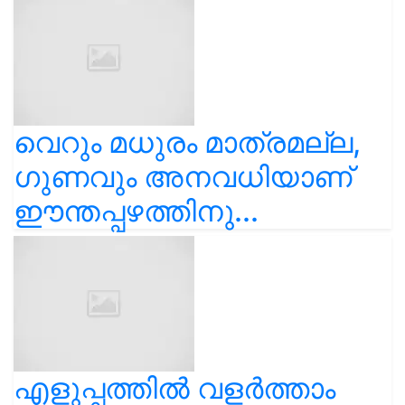
വെറും മധുരം മാത്രമല്ല,
ഗുണവും അനവധിയാണ്
ഈന്തപ്പഴത്തിനു...
എളുപ്പത്തിൽ വളർത്താം