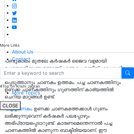
More Links
About Us
Contact
പണ്ടുകാലം മുതലേ കർഷകർ ജൈവ വളമായി
ഉപയോഗിക്കുന്ന ഒന്നാണ് ചാണകം. മണ്ണിന് ഫലപുഷ്ടി
മാക്കുക മാത്രമല്ല ചെടിയുടെ വളർച്ച ത്വരിത
പ്പെടുത്താനും ചാണകം ഉത്തമം. പച്ച ചാണകത്തിനും
#Top on Krishi Jagran
ഉണക്ക ചാണകത്തിനും ഗുണത്തിന് കാര്യത്തിൽ
More Topics
ചെറിയ മാറ്റങ്ങൾ ഉണ്ട്.
CLOSE
പച്ചച്ചാണകം
ഉണക്ക ചാണകത്തേക്കാൾ ഗുണം
ലഭിക്കുന്നുവെന്ന് കർഷകർ പലപ്പോഴും
അഭിപ്രായപ്പെടാറുണ്ട്. കാരണമെന്തെന്നാൽ പച്ച
ചാണകത്തിൽ കാണുന്ന ബാക്ടീരിയയാണ്. ഈ