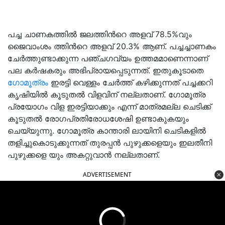
പച്ച ചാണകത്തിൽ ജലത്തിൻറെ അളവ് 78.5%വും
ജൈവാംശം ത്തിൻറെ അളവ് 20.3% ആണ്. പച്ചച്ചാണകം
ചേർത്തുണ്ടാക്കുന്ന പഞ്ചഗവ്യം ഉത്തമമാണെന്നാണ്
പല കർഷകരും അഭിപ്രായപ്പെടുന്നത്. ഇതുകൂടാതെ
ഗോമൂത്രം
ഇരട്ടി വെള്ളം ചേർത്ത് കഴിക്കുന്നത് പച്ചക്കറി
കൃഷിയിൽ കൂടുതൽ വിളവിന് നല്ലതാണ്. ഗോമൂത്ര
പ്രയോഗം വിള ഇരട്ടിയാക്കും എന്ന് മാത്രമല്ല ചെടിക്ക്
കൂടുതൽ രോഗപ്രതിരോധശേഷി ഉണ്ടാകുകയും
ചെയ്യുന്നു. ഗോമൂത്ര കാന്താരി ലായിനി ചെടികളിൽ
തളിച്ചുകൊടുക്കുന്നത് തുരപ്പൻ പുഴുക്കളെയും ഇലതീനി
പുഴുക്കളെ യും അകറ്റുവാൻ നല്ലതാണ്.
ADVERTISEMENT