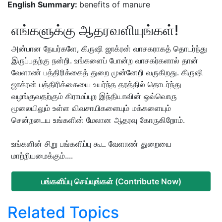
English Summary:
benefits of manure
எங்களுக்கு ஆதரவளியுங்கள்!
அன்பான நேயர்களே, கிருஷி ஜாக்ரன் வாசகராகத் தொடர்ந்து
இருப்பதற்கு நன்றி. உங்களைப் போன்ற வாசகர்களால் தான்
வேளாண் பத்திரிக்கைத் துறை முன்னேறி வருகிறது. கிருஷி
ஜாக்ரன் பத்திரிக்கையை உயர்ந்த தரத்தில் தொடர்ந்து
வழங்குவதற்கும் கிராமப்புற இந்தியாவின் ஒவ்வொரு
மூலையிலும் உள்ள விவசாயிகளையும் மக்களையும்
சென்றடைய உங்களின் மேலான ஆதரவு கோருகிறோம்.
உங்களின் சிறு பங்களிப்பு கூட வேளாண் துறையை
மாற்றியமைக்கும்....
பங்களிப்பு செய்யுங்கள் (Contribute Now)
Related Topics