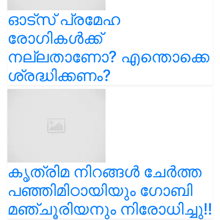
ഓട്സ് പ്രമേഹ
രോഗികൾക്ക്
നല്ലതാണോ? എന്തൊക്കെ
ശ്രദ്ധിക്കണം?
കൃത്രിമ നിറങ്ങൾ ചേർത്ത
പഞ്ഞിമിഠായിയും ഗോബി
മഞ്ചൂരിയനും നിരോധിച്ചു!!