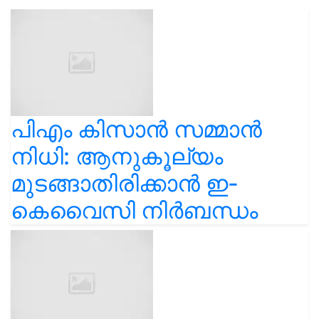
പിഎം കിസാൻ സമ്മാൻ
നിധി: ആനുകൂല്യം
മുടങ്ങാതിരിക്കാൻ ഇ-
കെവൈസി നിർബന്ധം