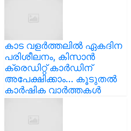
കാട വളര്‍ത്തലിൽ ഏകദിന
പരിശീലനം, കിസാൻ
ക്രെഡിറ്റ് കാർഡിന്
അപേക്ഷിക്കാം... കൂടുതൽ
കാർഷിക വാർത്തകൾ