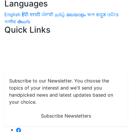
Languages
English
हिंदी
मराठी
ਪੰਜਾਬੀ
தமிழ்
മലയാളം
বাংলা
ಕನ್ನಡ
ଓଡିଆ
অসমীয়া
తెలుగు
Quick Links
Home
News
Health & Herbs
Environment and Lifestyle
Features
Livestock & Aqua
Farm Care Tips
Organic
Farming
#FTB
Vegetables
Fruits
Spices & Cash Crops
Grain & Pulses
Flowers
Taste & Travel
Food Receipes
Monthly Reminders
Subscribe to our Newsletter. You choose the
topics of your interest and we'll send you
handpicked news and latest updates based on
your choice.
Subscribe Newsletters