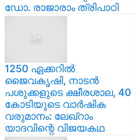
ഡോ. രാജാരാം ത്രിപാഠി
1250 ഏക്കറിൽ
ജൈവകൃഷി, നാടൻ
പശുക്കളുടെ ക്ഷീരശാല, 40
കോടിയുടെ വാർഷിക
വരുമാനം: ലേഖ്‌റാം
യാദവിന്റെ വിജയകഥ