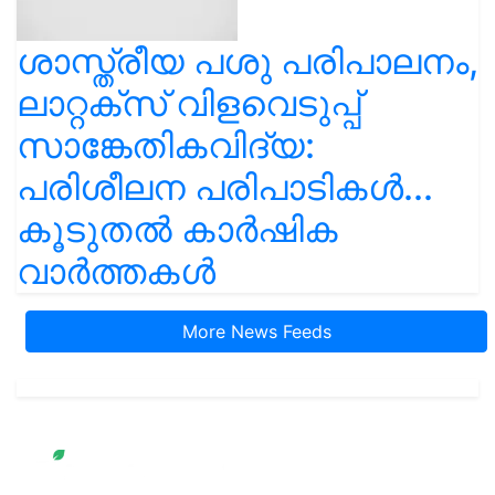
ശാസ്ത്രീയ പശു പരിപാലനം,
ലാറ്റക്സ് വിളവെടുപ്പ്
സാങ്കേതികവിദ്യ:
പരിശീലന പരിപാടികൾ...
കൂടുതൽ കാർഷിക
വാർത്തകൾ
More News Feeds