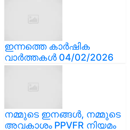
ഇന്നത്തെ കാർഷിക
വാർത്തകൾ 04/02/2026
നമ്മുടെ ഇനങ്ങൾ, നമ്മുടെ
അവകാശം PPVFR നിയമം