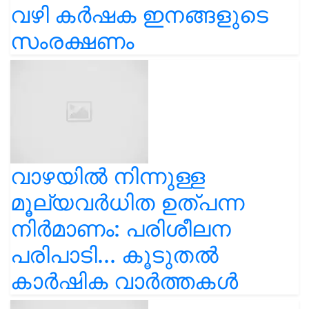
വഴി കർഷക ഇനങ്ങളുടെ
സംരക്ഷണം
വാഴയിൽ നിന്നുള്ള
മൂല്യവർധിത ഉത്പന്ന
നിർമാണം: പരിശീലന
പരിപാടി... കൂടുതൽ
കാർഷിക വാർത്തകൾ