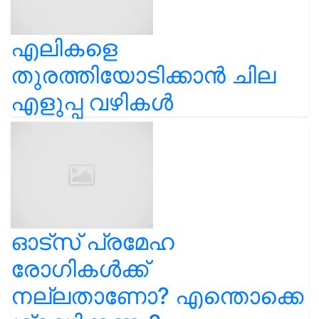
എലികളെ
തുരത്തിയോടിക്കാൻ ചില
എളുപ്പ വഴികൾ
ഓട്സ് പ്രമേഹ
രോഗികൾക്ക്
നല്ലതാണോ? എന്തൊക്കെ