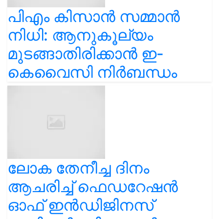
പിഎം കിസാൻ സമ്മാൻ
നിധി: ആനുകൂല്യം
മുടങ്ങാതിരിക്കാൻ ഇ-
കെവൈസി നിർബന്ധം
ലോക തേനീച്ച ദിനം
ആചരിച്ച് ഫെഡറേഷൻ
ഓഫ് ഇൻഡിജിനസ്