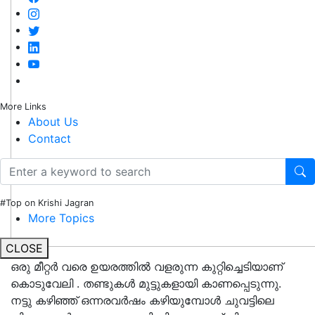
More Links
About Us
Contact
#Top on Krishi Jagran
More Topics
CLOSE
ഒരു മീറ്റർ വരെ ഉയരത്തിൽ വളരുന്ന കുറ്റിച്ചെടിയാണ്
കൊടുവേലി . തണ്ടുകൾ മുട്ടുകളായി കാണപ്പെടുന്നു.
നട്ടു കഴിഞ്ഞ് ഒന്നരവർഷം കഴിയുമ്പോൾ ചുവട്ടിലെ