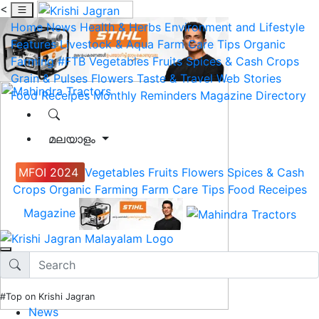
<
Home
News
Health & Herbs
Environment and Lifestyle
Features
Livestock & Aqua
Farm Care Tips
Organic
Farming
#FTB
Vegetables
Fruits
Spices & Cash Crops
Grain & Pulses
Flowers
Taste & Travel
Web Stories
Food Receipes
Monthly Reminders
Magazine
Directory
മലയാളം
MFOI 2024
Vegetables
Fruits
Flowers
Spices & Cash
Crops
Organic Farming
Farm Care Tips
Food Receipes
Magazine
#Top on Krishi Jagran
News