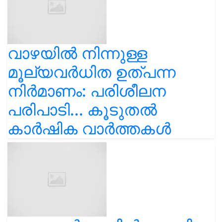
വാഴയിൽ നിന്നുള്ള
മൂല്യവർധിത ഉത്പന്ന
നിർമാണം: പരിശീലന
പരിപാടി... കൂടുതൽ
കാർഷിക വാർത്തകൾ