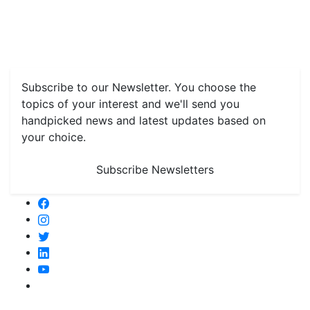
Features
Livestock & Aqua
Farm Care Tips
Organic
Farming
#FTB
Vegetables
Fruits
Spices & Cash Crops
Grain & Pulses
Flowers
Taste & Travel
Food Receipes
Monthly Reminders
Subscribe to our Newsletter. You choose the
topics of your interest and we'll send you
handpicked news and latest updates based on
your choice.
Subscribe Newsletters