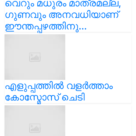
വെറും മധുരം മാത്രമല്ല,
ഗുണവും അനവധിയാണ്
ഈന്തപ്പഴത്തിനു...
എളുപ്പത്തിൽ വളർത്താം
കോസ്മോസ് ചെടി