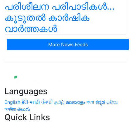
പരിശീലന പരിപാടികൾ...
കൂടുതൽ കാർഷിക
വാർത്തകൾ
More News Feeds
Languages
English
हिंदी
मराठी
ਪੰਜਾਬੀ
தமிழ்
മലയാളം
বাংলা
ಕನ್ನಡ
ଓଡିଆ
অসমীয়া
తెలుగు
Quick Links
Home
News
Health & Herbs
Environment and Lifestyle