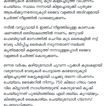
കിഴങ്ങുകൾ കടയോടു കൂടി കിളച്ചെടുത്ത് വിപണനം
ചെയ്യാം. സ്ഥലം നന്നായി കിളച്ചൊരുക്കി പുതുമഴ
ആരംഭിക്കുന്നതോടുകൂടി ജൈവ വളങ്ങൾ അടിവളമായി
ചേർത്ത് നീളത്തിൽ വാരമെടുക്കണം.
നടീൽ വസ്തുവായി 6 ഇഞ്ച് നീളത്തിലുള്ള കാണ്ഡക
ഷണങ്ങൾ ഒരടിയകലത്തിൽ നടണം, ജനുവരി
ഫെബ്രുവരി മാസത്തിൽ ചെറിയ കുട തൈകളിൽ നട്ട്
വേരു പിടിപ്പിച്ച തൈകൾ നടുന്നതാണ് നല്ലത്.
കൃത്യമായി കളയെടുത്ത് നനവുള്ളപ്പോൾ ജൈവ
വളങ്ങൾ ചേർത്ത് കൊടുക്കണം.
ഒന്നര വർഷം കഴിയുമ്പോൾ ചുവന്ന പൂക്കൾ കുലകളായി
വരുമ്പോൾ വേരുകൾ പൊട്ടാതെ കടയോടുകൂടി
കിളച്ചെടുത്ത് കെട്ടുകളായി പച്ചക്കു തന്നെ വിപണനം
ചെയ്യാം ഒരേക്കറിൽ നിന്നും 750 കിലോ ഗ്രാം വരെ
വില കിട്ടുവാൻ സാധ്യതയുണ്ട്. കൊടുവേലി കൃഷി
ചെയ്യുന്നത് പുരയിടത്തിലെ എലി ശല്യം കുറയ്ക്കും.
കിഴങ്ങുകൾ കൈകാര്യം ചെയ്യുമ്പോൾ ഗ്ലൗസ്
ഉപയോഗിക്കണം.