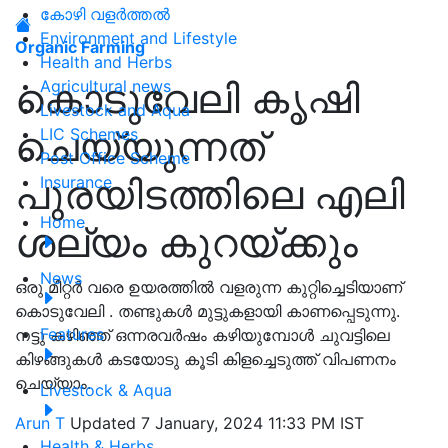
കോഴി വളർത്തൽ
Environment and Lifestyle
Organic Farming
Health and Herbs
കൊടുവേലി കൃഷി
Agricultural news
Livestock and Aqua
ചെയ്യുന്നത്
LIC Schemes
Post Office Scheme
പുരയിടത്തിലെ എലി
Insurance
Home
ശല്യം കുറയ്ക്കും
News
ഒരു മീറ്റർ വരെ ഉയരത്തിൽ വളരുന്ന കുറ്റിച്ചെടിയാണ്
കൊടുവേലി . തണ്ടുകൾ മുട്ടുകളായി കാണപ്പെടുന്നു.
Features
നട്ടു കഴിഞ്ഞ് ഒന്നരവർഷം കഴിയുമ്പോൾ ചുവട്ടിലെ
കിഴങ്ങുകൾ കടയോടു കൂടി കിളച്ചെടുത്ത് വിപണനം
ചെയ്യാം.
Livestock & Aqua
Arun T
Updated 7 January, 2024 11:33 PM IST
Health & Herbs