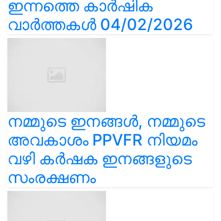
ഇന്നത്തെ കാർഷിക
വാർത്തകൾ 04/02/2026
നമ്മുടെ ഇനങ്ങൾ, നമ്മുടെ
അവകാശം PPVFR നിയമം
വഴി കർഷക ഇനങ്ങളുടെ
സംരക്ഷണം