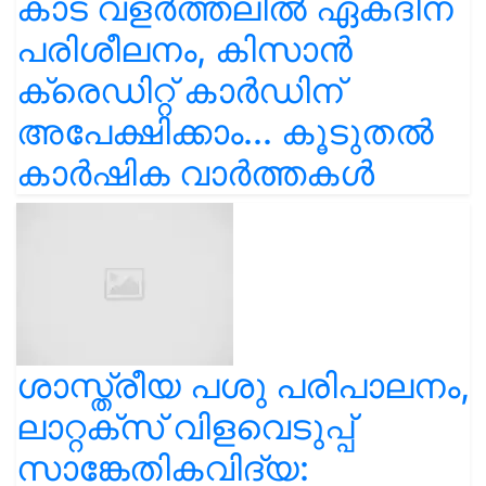
കാട വളര്‍ത്തലിൽ ഏകദിന
പരിശീലനം, കിസാൻ
ക്രെഡിറ്റ് കാർഡിന്
അപേക്ഷിക്കാം... കൂടുതൽ
കാർഷിക വാർത്തകൾ
ശാസ്ത്രീയ പശു പരിപാലനം,
ലാറ്റക്സ് വിളവെടുപ്പ്
സാങ്കേതികവിദ്യ: