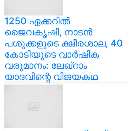
1250 ഏക്കറിൽ
ജൈവകൃഷി, നാടൻ
പശുക്കളുടെ ക്ഷീരശാല, 40
കോടിയുടെ വാർഷിക
വരുമാനം: ലേഖ്‌റാം
യാദവിന്റെ വിജയകഥ