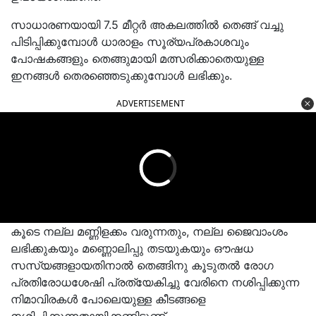
സാധാരണയായി 7.5 മീറ്റർ അകലത്തിൽ തെങ്ങ് വച്ചു
പിടിപ്പിക്കുമ്പോൾ ധാരാളം സൂര്യപ്രകാശവും
പോഷകങ്ങളും തെങ്ങുമായി മത്സരിക്കാതെയുള്ള
ഇനങ്ങൾ തെരഞ്ഞെടുക്കുമ്പോൾ ലഭിക്കും.
ADVERTISEMENT
കൂടെ നല്ല മണ്ണിളക്കം വരുന്നതും, നല്ല ജൈവാംശം
ലഭിക്കുകയും മണ്ണൊലിപ്പു തടയുകയും ഔഷധ
സസ്യങ്ങളായതിനാൽ തെങ്ങിനു കൂടുതൽ രോഗ
പ്രതിരോധശേഷി പ്രത്യേകിച്ചു വേരിനെ നശിപ്പിക്കുന്ന
നിമാവിരകൾ പോലെയുള്ള കീടങ്ങളെ