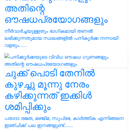
അതിന്റെ
ഔഷധപ്രയോഗങ്ങളും
നീർവാർച്ചയുള്ളതും ഭാഗികമായി തണൽ
ലഭിക്കുന്നതുമായ സ്ഥലങ്ങളിൽ പനികൂർക്ക നന്നായി
വളരും……
ചുക്ക് പൊടി തേനിൽ
കുഴച്ചു മൂന്നു നേരം
കഴിക്കുന്നത് ഇക്കിൾ
ശമിപ്പിക്കും
പരാദാ രജത, മഞ്ജിമ, സുപ്രഭ, കാർത്തിക എന്നിങ്ങനെ
ഇഞ്ചിക്ക് പല ഇനങ്ങളുണ്ട്.……