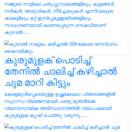
നമ്മുടെ നാട്ടിലെ ചതുപ്പുസ്ഥലങ്ങളിലും, കുളങ്ങൾ,
നദികൾ, അരുവികൾ, നീർച്ചാലുകൾ എന്നിവയുടെ
കരകളിലും മറ്റ് ഈർപ്പമുള്ളയിടങ്ങളിലും
സാധാരണയായി കാണപ്പെടുന്ന ഔഷധിയാണ്
കുടവൽ……
കുരുമുളക് പൊടിച്ച്
തേനിൽ ചാലിച്ച് കഴിച്ചാൽ
ചുമ മാറി കിട്ടും
കേരളമുൾപ്പെടെയുള്ള ഉഷ്ണമേഖലാ പ്രദേശങ്ങളിൽ
സുഗന്ധ വ്യഞ്ജനമായി പണ്ടു മുതൽക്കേ
വ്യാവസായിക അടിസ്ഥാനത്തിൽ വ്യാപകമായി
കുരുമുളക് കൃഷി ചെയ്‌തു വരുന്നു……