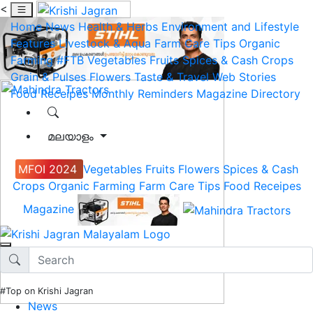
<
Home
News
Health & Herbs
Environment and Lifestyle
Features
Livestock & Aqua
Farm Care Tips
Organic
Farming
#FTB
Vegetables
Fruits
Spices & Cash Crops
Grain & Pulses
Flowers
Taste & Travel
Web Stories
Food Receipes
Monthly Reminders
Magazine
Directory
മലയാളം
MFOI 2024
Vegetables
Fruits
Flowers
Spices & Cash
Crops
Organic Farming
Farm Care Tips
Food Receipes
Magazine
#Top on Krishi Jagran
News