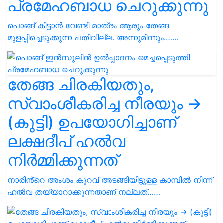
പ്രമേഹബാധ ചെറുക്കുന്നു
പൊങ്ങ് കിട്ടാൻ വേണ്ടി മാത്രം ആരും തേങ്ങ
മുളപ്പിച്ചെടുക്കുന്ന പതിവില്ല. അന്നുമിന്നും.……
തേങ്ങ ചിരകിയതും,
സ്വാംശീകരിച്ച നീരയും →
(കുട്ടി) ഉപയോഗിച്ചാണ്
ലക്ഷദീപ് ഹൽവ
നിർമ്മിക്കുന്നത്
നാരിൻ്റെ അംശം കുറവ് അടങ്ങിയിട്ടുള്ള കാമ്പിൽ നിന്ന്
ഹൽവ തയ്യാറാക്കുന്നതാണ് നല്ലത്……