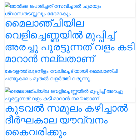
മൈലാഞ്ചിയില
വെളിച്ചെണ്ണയിൽ മൂപ്പിച്ച്
അരച്ചു പുരട്ടുന്നത് വളം കടി
മാറാൻ നല്ലതാണ്
കേരളത്തിലുടനീളം വേലിച്ചെടിയായി മൈലാഞ്ചി
പണ്ടുകാലം മുതൽ വളർത്തി വരുന്നു.……
കുടവൽ സമൂലം കഴിച്ചാൽ
ദീർഘകാല യൗവ്വനം
കൈവരിക്കും