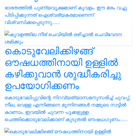
ഭാരതത്തിൽ പുണ്യവൃക്ഷമാണ് കൂവളം. ഈ മരം വച്ചു
പിടിപ്പിക്കുന്നത് ഐശ്വര്യകരമാണെന്ന്
വിശ്വസിക്കപ്പെടുന്നു……
കൊടുവേലിക്കിഴങ്ങ്
ഔഷധത്തിനായി ഉള്ളിൽ
കഴിക്കുവാൻ ശുദ്ധീകരിച്ചു
ഉപയോഗിക്കണം
കൊടുവേലിപ്പൂവിന്റെ നിറവ്യത്യാസമനുസരിച്ച് ചുവപ്പ്,
നീല, വെള്ള എന്നിങ്ങനെ മൂന്നിനങ്ങൾ നമ്മുടെ നാട്ടിൽ
കാണാം. ഇവയിൽ ചുവന്ന പൂക്കളുള്ള
ചെത്തിക്കൊടുവേലിക്കാണ് കൂടുതൽ ഔഷധഗുണം……