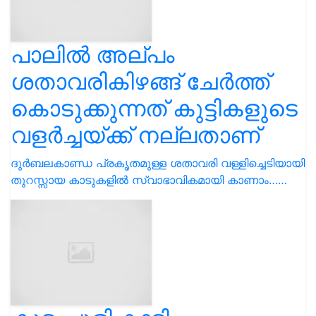
ദുർബലകാണ്ഡ‌ പ്രകൃതമുള്ള ശതാവരി വള്ളിച്ചെടിയായി
തുറസ്സായ കാടുകളിൽ സ്വാഭാവികമായി കാണാം……
കുടംപുളി കാടി
വെള്ളത്തിൽ അരച്ചു
തേച്ചാൽ പൊള്ളൽ
ഉണങ്ങിക്കിട്ടും
നമ്മുടെ നാട്ടിൽ ഒരു ദീർഘകാലവിളയായി കുടംപുളി
തീരദേശ പ്രദേശങ്ങളിൽ ധാരാളമായി വളർത്തി വരുന്നു.