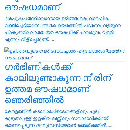
ഔഷധമാണ്
ദശപുഷ്പങ്ങളിലൊന്നായ ഉഴിഞ്ഞ ഒരു വാർഷിക
വള്ളിച്ചെടിയാണ്. അത്ര ഉയരത്തിൽ പടർന്നു വളരുന്ന
പ്രകൃതമില്ലാത്ത ഈ ഔഷധിക്ക് പാലരുവം വള്ളി
എന്നും വിളിപ്പേരുണ്ട്……
ഗർഭിണികൾക്ക്
കാലിലുണ്ടാകുന്ന നീരിന്
ഉത്തമ ഔഷധമാണ്
ഞെരിഞ്ഞിൽ
കേരളത്തിൽ കടലോരപ്രദേശങ്ങളിലും ചൂടു
കൂടുതലുള്ള ഇളകിയ മണ്ണിലും സ്വാഭാവികമായി
കാണപ്പെടുന്ന ലഘുസസ്യമാണ് ഞെരിഞ്ഞിൽ……