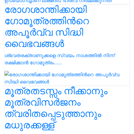
രോഗശാന്തിക്കായി
ഗോമൂത്രത്തിൻറെ
അപൂർവ്വ സിദ്ധി
വൈഭവങ്ങൾ
ശ്വേതരക്താണുക്കളെ സ്വയം നാശത്തിൽ നിന്ന്
രക്ഷിക്കാൻ ഗോമൂത്രം……
മൂത്രതടസ്സം നീക്കാനും
മൂത്രവിസർജനം
ത്വരിതപ്പെടുത്താനും
മധുരക്കള്ള്