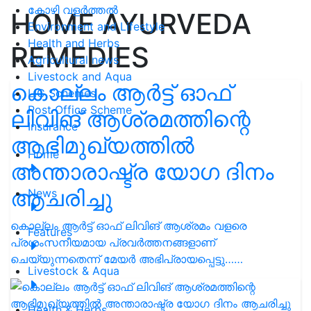
കോഴി വളർത്തൽ
HOME AYURVEDA
Environment and Lifestyle
Health and Herbs
REMEDIES
Agricultural news
Livestock and Aqua
കൊല്ലം ആർട്ട് ഓഫ്
LIC Schemes
Post Office Scheme
ലിവിങ് ആശ്രമത്തിന്റെ
Insurance
ആഭിമുഖ്യത്തിൽ
Home
അന്താരാഷ്ട്ര യോഗ ദിനം
ആചരിച്ചു
News
കൊല്ലം ആർട്ട് ഓഫ് ലിവിങ് ആശ്രമം വളരെ
Features
പ്രശംസനീയമായ പ്രവർത്തനങ്ങളാണ്
ചെയ്യുന്നതെന്ന് മേയർ അഭിപ്രായപ്പെട്ടു……
Livestock & Aqua
Health & Herbs