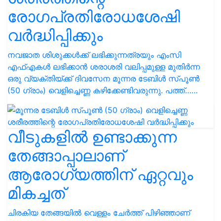
രോഗപ്രതിരോധശേഷി
വർദ്ധിപ്പിക്കും
നവജാത ശിശുക്കൾക്ക് ലഭിക്കുന്നത്രയും എംസി
എഫ്എകൾ ലഭിക്കാൻ ശരാശരി വലിപ്പമുള്ള മുതിർന്ന
ഒരു വ്യക്തിയ്ക്ക് ദിവസേന മൂന്നര ടേബിൾ സ്‌പൂൺ
(50 ഗ്രാം) വെളിച്ചെണ്ണ കഴിക്കേണ്ടിവരുന്നു. പത്ത്……
വീടുകളിൽ ഉണ്ടാക്കുന്ന
തേങ്ങാപ്പാലാണ്
ആരോഗ്യത്തിന് ഏറ്റവും
മികച്ചത്
ചിരകിയ തേങ്ങയിൽ വെള്ളം ചേർത്ത് പിഴിഞ്ഞാണ്