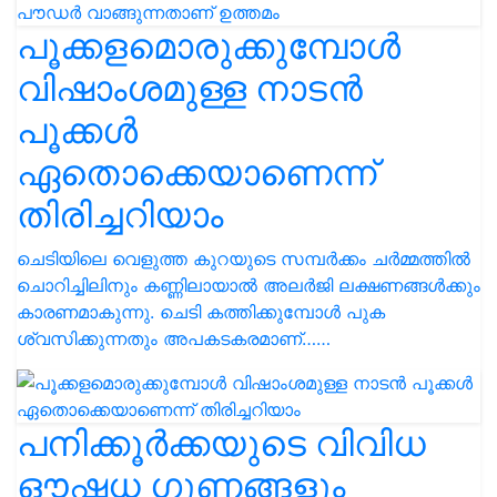
പൂക്കളമൊരുക്കുമ്പോൾ
വിഷാംശമുള്ള നാടൻ
പൂക്കൾ
ഏതൊക്കെയാണെന്ന്
തിരിച്ചറിയാം
ചെടിയിലെ വെളുത്ത കുറയുടെ സമ്പർക്കം ചർമ്മത്തിൽ
ചൊറിച്ചിലിനും കണ്ണിലായാൽ അലർജി ലക്ഷണങ്ങൾക്കും
കാരണമാകുന്നു. ചെടി കത്തിക്കുമ്പോൾ പുക
ശ്വസിക്കുന്നതും അപകടകരമാണ്……
പനിക്കൂർക്കയുടെ വിവിധ
ഔഷധ ഗുണങ്ങളും