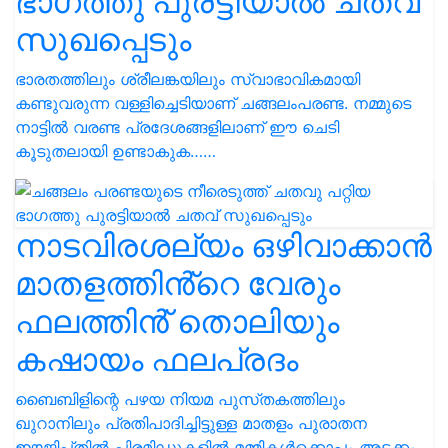
ഭാഗത്തു പുരട്ടിയാൽ ചതവ്
സുഖപ്പെടും
ഭാരതത്തിലും ശ്രീലങ്കയിലും സ്വാഭാവികമായി
കണ്ടുവരുന്ന വള്ളിച്ചെടിയാണ് ചങ്ങലംപരണ്ട. നമ്മുടെ
നാട്ടിൽ വരണ്ട പ്രദേശങ്ങളിലാണ് ഈ ചെടി
കൂടുതലായി ഉണ്ടാകുക……
നാടവിരശല്യം ഒഴിവാക്കാൻ
മാതളത്തിൻ്റെ വേരും
ഫലത്തിൻ് തൊലിയും
കഷായം ഫലപ്രദം
ബൈബിളിന്റെ പഴയ നിയമ പുസ്‌തകത്തിലും
ഖുറാനിലും പ്രതിപാദിച്ചിട്ടുള്ള മാതളം പുരാതന
ഈജിപ്‌തിൽ പിരമിഡുകളിൽ മമ്മികൾക്കൊപ്പം അടക്കം