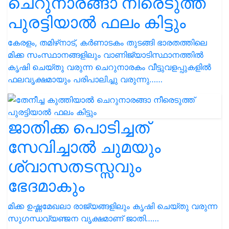
ചെറുനാരങ്ങാ നീരെടുത്ത്
പുരട്ടിയാൽ ഫലം കിട്ടും
കേരളം, തമിഴ്‌നാട്, കർണാടകം തുടങ്ങി ഭാരതത്തിലെ
മിക്ക സംസ്ഥാനങ്ങളിലും വാണിജ്യാടിസ്ഥാനത്തിൽ
കൃഷി ചെയ്തു വരുന്ന ചെറുനാരകം വീട്ടുവളപ്പുകളിൽ
ഫലവൃക്ഷമായും പരിപാലിച്ചു വരുന്നു……
ജാതിക്ക പൊടിച്ചത്
സേവിച്ചാൽ ചുമയും
ശ്വാസതടസ്സവും
ഭേദമാകും
മിക്ക ഉഷ്ണമേഖലാ രാജ്യങ്ങളിലും കൃഷി ചെയ്‌തു വരുന്ന
സുഗന്ധവ്യഞ്ജന വൃക്ഷമാണ് ജാതി……