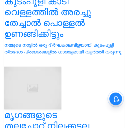
……
മൃഗങ്ങളുടെ
തലച്ചോറ്,നിലക്കടല
എന്നിവ ഭക്ഷണത്തിൽ
ഉപയോഗിക്കുന്നവർ
ഹൃദ്രോഗത്തിൽ നിന്ന്
രക്ഷപ്പെടും
സൊയാ ഓയിൽ, സൊയാബീൻ, നിലക്കടല, മത്തി,