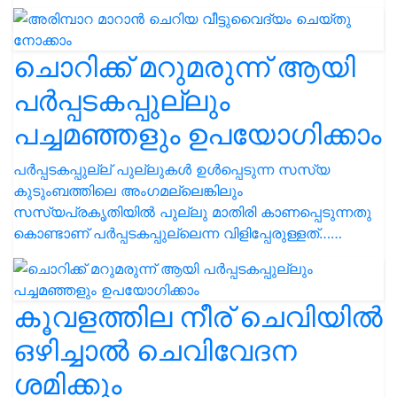
ചൊറിക്ക് മറുമരുന്ന് ആയി
പർപ്പടകപ്പുല്ലും
പച്ചമഞ്ഞളും ഉപയോഗിക്കാം
പർപ്പടകപ്പുല്ല് പുല്ലുകൾ ഉൾപ്പെടുന്ന സസ്യ
കുടുംബത്തിലെ അംഗമല്ലെങ്കിലും
സസ്യപ്രകൃതിയിൽ പുല്ലു മാതിരി കാണപ്പെടുന്നതു
കൊണ്ടാണ് പർപ്പടകപ്പുല്ലെന്ന വിളിപ്പേരുള്ളത്……
കൂവളത്തില നീര് ചെവിയിൽ
ഒഴിച്ചാൽ ചെവിവേദന
ശമിക്കും