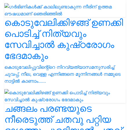
കൊടുവേലിക്കിഴങ്ങ് ഉണക്കി
പൊടിച്ച് നിത്യവും
സേവിച്ചാൽ കുഷ്‌ഠരോഗം
ഭേദമാകും
കൊടുവേലിപ്പൂവിന്റെ്റെ നിറവ്യത്യാസമനുസരിച്ച്
ചുവപ്പ്, നീല, വെള്ള എന്നിങ്ങനെ മൂന്നിനങ്ങൾ നമ്മുടെ
നാട്ടിൽ കാണാം……
ചങ്ങലം പരണ്ടയുടെ
നീരെടുത്ത് ചതവു പറ്റിയ