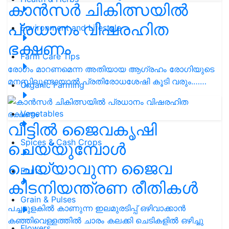
കാൻസർ ചികിത്സയിൽ
പ്രധാനം വിഷരഹിത
Environment and Lifestyle
ഭക്ഷണം
Farm Care Tips
രോഗം മാറണമെന്ന അതിയായ ആഗ്രഹം രോഗിയുടെ
മനസ്സിലുണ്ടായാൽ പ്രതിരോധശേഷി കൂടി വരും.……
Organic Farming
Vegetables
വീട്ടിൽ ജൈവകൃഷി
Spices & Cash Crops
ചെയ്യുമ്പോൾ
ചെയ്യാവുന്ന ജൈവ
Fruits
കീടനിയന്ത്രണ രീതികൾ
Grain & Pulses
പച്ചമുളകിൽ കാണുന്ന ഇലമുരടിപ്പ് ഒഴിവാക്കാൻ
കഞ്ഞിവെള്ളത്തിൽ ചാരം കലക്കി ചെടികളിൽ ഒഴിച്ചു
Flowers