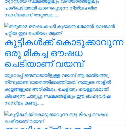
തുറസ്സായ സ്ഥലങ്ങളിലും വഴിയോരങ്ങളിലും
പാഴ്പെടിയായി കാണപ്പെടുന്ന നിത്യഹരിത
സസ്യമാണ് തഴുതാമ……
കുട്ടികൾക്ക് കൊടുക്കാവുന്ന
ഒരു മികച്ച ഔഷധ
ചെടിയാണ് വയമ്പ്
യൂറോപ്പ് ജന്മനാടായിട്ടുള്ള വയമ്പ് ആ രാജ്യത്തു
നിന്നുമാണ് ഭാരതത്തിലെത്തിയത്. നമ്മുടെ നാട്ടിൽ
കുളങ്ങളുടെ അരികിലും, ചെളിയും വെള്ളവുമായി
കിടക്കുന്ന ചതുപ്പു സ്ഥലങ്ങളിലും ഈ ബഹുവർഷ
സസ്യം കണ്ടു……