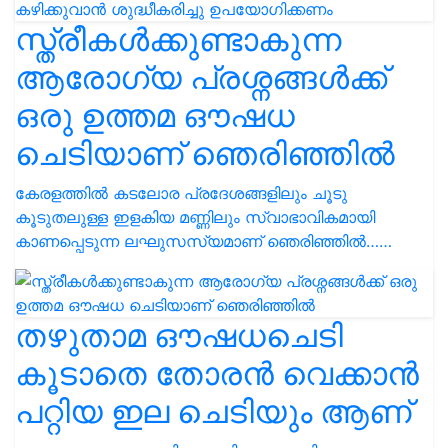
സ്ത്രീകൾക്കുണ്ടാകുന്ന
ആരോഗ്യ പ്രശ്നങ്ങൾക്ക്
ഒരു ഉത്തമ ഔഷധ
ചെടിയാണ് ഞെരിഞ്ഞിൽ
കേരളത്തിൽ കടലോര പ്രദേശങ്ങളിലും ചൂടു
കൂടുതലുള്ള ഇളകിയ മണ്ണിലും സ്വാഭാവികമായി
കാണപ്പെടുന്ന ലഘുസസ്യമാണ് ഞെരിഞ്ഞിൽ……
തഴുതാമ ഔഷധചെടി
കൂടാതെ തോരൻ വെക്കാൻ
പറ്റിയ ഇല ചെടിയും ആണ്