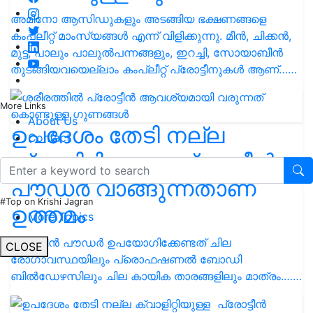
അമിനോ ആസിഡുകളും അടങ്ങിയ ഭക്ഷണങ്ങളെ
കംപ്ലീറ്റ് മാംസ്യങ്ങൾ എന്ന് വിളിക്കുന്നു. മീൻ, ചിക്കൻ,
മുട്ട, പാലും പാലുൽപന്നങ്ങളും, ഇറച്ചി, സോയാബീൻ
തുടങ്ങിയവയെല്ലാം കംപ്ലീറ്റ് പ്രോട്ടീനുകൾ ആണ്……
More Links
About Us
ഉപദേശം തേടി നല്ല
Contact
ക്വാളിറ്റിയുള്ള പ്രോട്ടീൻ
പൗഡർ വാങ്ങുന്നതാണ്
#Top on Krishi Jagran
ഉത്തമം
More Topics
പ്രോട്ടീൻ പൗഡർ ഉപയോഗിക്കേണ്ടത് ചില
CLOSE
രോഗാവസ്ഥയിലും പ്രൊഫഷണൽ ബോഡി
ബിൽഡേഴ‌സിലും ചില കായിക താരങ്ങളിലും മാത്രം.……