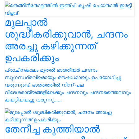
മുലപ്പാൽ
ശുദ്ധീകരിക്കുവാൻ, ചന്ദനം
അരച്ചു കഴിക്കുന്നത്
ഉപകരിക്കും
പ്രാചീനകാലം മുതൽ ഭാരതീയർ ചന്ദനം
സുഗന്ധദ്രവ്യമായും ഔഷധമായും ഉപയോഗിച്ചു
വരുന്നുണ്ട്. ഭാരതത്തിൽ നിന്ന് പല
വിദേശരാജ്യങ്ങളിലേക്കും ചന്ദനവും ചന്ദനത്തൈലവും
കയറ്റിയയച്ചു വരുന്നു……
തേനീച്ച കുത്തിയാൽ