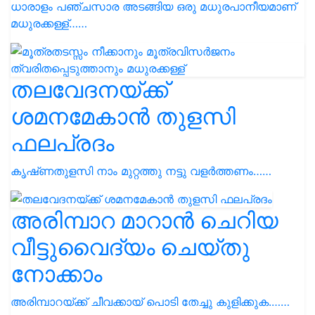
ധാരാളം പഞ്ചസാര അടങ്ങിയ ഒരു മധുരപാനീയമാണ്
മധുരക്കള്ള്……
തലവേദനയ്ക്ക്
ശമനമേകാൻ തുളസി
ഫലപ്രദം
കൃഷ്‌ണതുളസി നാം മുറ്റത്തു നട്ടു വളർത്തണം……
അരിമ്പാറ മാറാൻ ചെറിയ
വീട്ടുവൈദ്യം ചെയ്തു
നോക്കാം
അരിമ്പാറയ്ക്ക് ചീവക്കായ് പൊടി തേച്ചു കുളിക്കുക.……