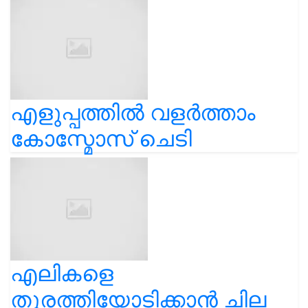
എളുപ്പത്തിൽ വളർത്താം
കോസ്മോസ് ചെടി
എലികളെ
തുരത്തിയോടിക്കാൻ ചില