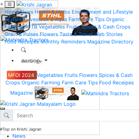
<
Home
News
Health & Herbs
Environment and Lifestyle
Features
Livestock & Aqua
Farm Care Tips
Organic
Farming
#FTB
Vegetables
Fruits
Spices & Cash Crops
Grain & Pulses
Flowers
Taste & Travel
Web Stories
Food Receipes
Monthly Reminders
Magazine
Directory
മലയാളം
MFOI 2024
Vegetables
Fruits
Flowers
Spices & Cash
Crops
Organic Farming
Farm Care Tips
Food Receipes
Magazine
#Top on Krishi Jagran
News