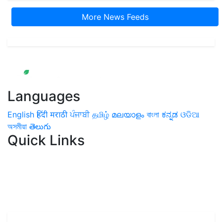
More News Feeds
Languages
English
हिंदी
मराठी
ਪੰਜਾਬੀ
தமிழ்
മലയാളം
বাংলা
ಕನ್ನಡ
ଓଡିଆ
অসমীয়া
తెలుగు
Quick Links
Home
News
Health & Herbs
Environment and Lifestyle
Features
Livestock & Aqua
Farm Care Tips
Organic
Farming
#FTB
Vegetables
Fruits
Spices & Cash Crops
Grain & Pulses
Flowers
Taste & Travel
Food Receipes
Monthly Reminders