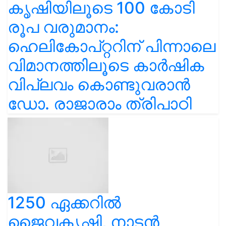
കൃഷിയിലൂടെ 100 കോടി
രൂപ വരുമാനം:
ഹെലികോപ്റ്ററിന് പിന്നാലെ
വിമാനത്തിലൂടെ കാർഷിക
വിപ്ലവം കൊണ്ടുവരാൻ
ഡോ. രാജാരാം ത്രിപാഠി
1250 ഏക്കറിൽ
ജൈവകൃഷി, നാടൻ