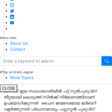
More Links
About Us
Contact
#Top on Krishi Jagran
More Topics
CLOSE
മൾബറി
ഇല സാധാരഗതിയിൽ പട്ട് നൂൽപുഴുവിന്
തീറ്റയായി കൊടുത്ത് സിൽക്ക് നിർമാണത്തിനാണ്
ഉപയോഗിക്കുന്നത്. ചൈന ജന്മദേശമായ മൾബറി
വളർത്തുന്നത് പ്രധാനമായും പട്ടുനൂൽ പുഴുവിന്