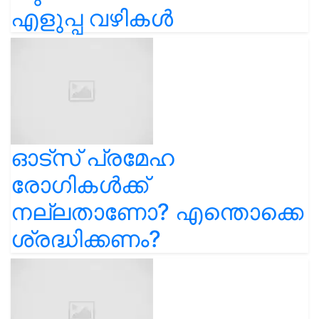
എളുപ്പ വഴികൾ
ഓട്സ് പ്രമേഹ
രോഗികൾക്ക്
നല്ലതാണോ? എന്തൊക്കെ
ശ്രദ്ധിക്കണം?