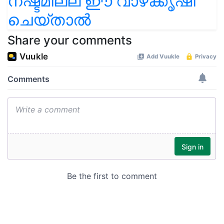
നഷ്ടമില്ല ഈ വാഴക്കൃഷി
ചെയ്താൽ
Share your comments