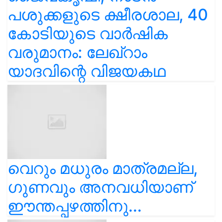
പശുക്കളുടെ ക്ഷീരശാല, 40
കോടിയുടെ വാർഷിക
വരുമാനം: ലേഖ്‌റാം
യാദവിന്റെ വിജയകഥ
വെറും മധുരം മാത്രമല്ല,
ഗുണവും അനവധിയാണ്
ഈന്തപ്പഴത്തിനു...