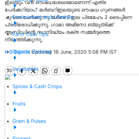
ഇലയും വൻ ഔഷധശേഖരമാണെന്ന് എത്ര
പേർക്കറിയാം? മൾബറിഇലയുടെ ഔഷധ ഗുണങ്ങൾ
Environment and Lifestyle
ചുവടെ ചേർക്കുന്നു മൾബറി ഇല പ്രമേഹം 2 ടൈപ്പിനെ
പ്രതിരോധിക്കുന്നു. ഗാമാ അമിനോ ബ്യൂട്രിക്ക്
ആസിഡിന്റെ സാനിദ്ധ്യം രക്ത സമ്മർദ്ദത്തെ
Farm Care Tips
നിയന്ത്രിക്കുന്നു.
Organic Farming
K B Bainda
Updated 16 June, 2020 5:08 PM IST
Vegetables
Spices & Cash Crops
Fruits
Grain & Pulses
Flowers