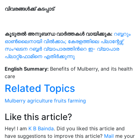
വിവരങ്ങൾക്ക് കടപ്പാട്
കൂടുതൽ
അനുബന്ധ
വാർത്തകൾ
വായിക്കുക:
റബ്ബറും
ഓൺലൈനായി വിൽക്കാം; കേരളത്തിലെ പ്ലാന്റേഴ്സ്
സംഘടന റബ്ബർ വ്യാപാരത്തിൻറെ ഇ- വ്യാപാര
പ്ലാറ്റ്ഫോമിനെ എതിർക്കുന്നു
English Summary:
Benefits of Mulberry, and its health
care
Related Topics
Mulberry
agriculture
fruits
farming
Like this article?
Hey! I am
K B Bainda
. Did you liked this article and
have suggestions to improve this article?
Mail
me your