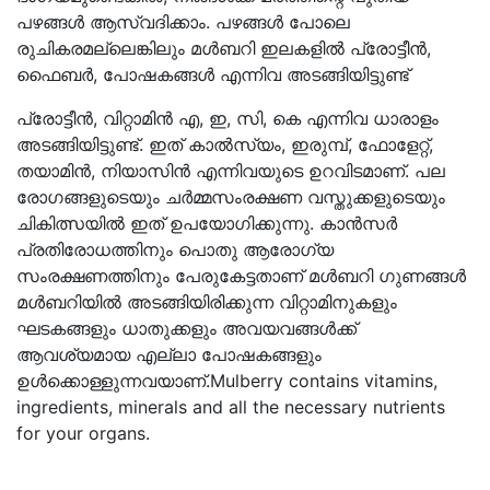
പഴങ്ങൾ ആസ്വദിക്കാം. പഴങ്ങൾ പോലെ
രുചികരമല്ലെങ്കിലും മൾബറി ഇലകളിൽ പ്രോട്ടീൻ,
ഫൈബർ, പോഷകങ്ങൾ എന്നിവ അടങ്ങിയിട്ടുണ്ട്
പ്രോട്ടീൻ, വിറ്റാമിൻ എ, ഇ, സി, കെ എന്നിവ ധാരാളം
അടങ്ങിയിട്ടുണ്ട്. ഇത് കാൽസ്യം, ഇരുമ്പ്, ഫോളേറ്റ്,
തയാമിൻ, നിയാസിൻ എന്നിവയുടെ ഉറവിടമാണ്. പല
രോഗങ്ങളുടെയും ചർമ്മസംരക്ഷണ വസ്തുക്കളുടെയും
ചികിത്സയിൽ ഇത് ഉപയോഗിക്കുന്നു. കാൻസർ
പ്രതിരോധത്തിനും പൊതു ആരോഗ്യ
സംരക്ഷണത്തിനും പേരുകേട്ടതാണ് മൾബറി ഗുണങ്ങൾ
മൾബറിയിൽ അടങ്ങിയിരിക്കുന്ന വിറ്റാമിനുകളും
ഘടകങ്ങളും ധാതുക്കളും അവയവങ്ങൾക്ക്
ആവശ്യമായ എല്ലാ പോഷകങ്ങളും
ഉൾക്കൊള്ളുന്നവയാണ്.Mulberry contains vitamins,
ingredients, minerals and all the necessary nutrients
for your organs.