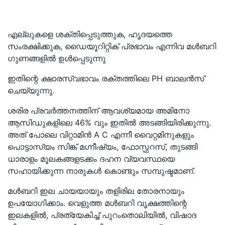
എല്ലുകളെ ശക്തിപ്പെടുത്തുക, ഹൃദയത്തെ
സംരക്ഷിക്കുക, ഡൈയൂറിറ്റിക് പ്രഭാവം എന്നിവ മൾബറി
ഗുണങ്ങളിൽ ഉൾപ്പെടുന്നു
ഇതിന്റെ ക്ഷാരസ്വഭാവം രക്തത്തിലെ PH ബാലൻസ്
ചെയ്യുന്നു.
ശരിര പ്രവർത്തനത്തിന് ആവശ്യമായ അമിനോ
ആസിഡുകളിലെ 46% വും ഇതിൽ അടങ്ങിയിരിക്കുന്നു.
അത് പോലെ വിറ്റാമിൻ A C എന്നീ വൈറ്റമിനുകളും
പൊട്ടാസ്യം സിങ്ക് മഗ്നീഷ്യം, ഫോസ്ഫറസ്, തുടങ്ങി
ധാരാളം മൂലകങ്ങളടക്കം ദഹന വ്യവസ്ഥയെ
സഹായിക്കുന്ന നാരുകൾ കൊണ്ടും സമ്പുഷ്ടമാണ്.
മൾബറി ഇല ചായയായും തളിരില തോരനായും
ഉപയോഗിക്കാം. വെളുത്ത മൾബറി വൃക്ഷത്തിന്റെ
ഇലകളിൽ, പ്രത്യേകിച്ച് പുറംതൊലിയിൽ, വിഷാദ