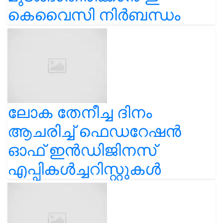
കെവൈസി നിർബന്ധം
ലോക തേനീച്ച ദിനം
ആചരിച്ച് ഫെഡറേഷൻ
ഓഫ് ഇൻഡിജിനസ്
എപ്പികൾച്ചറിസ്റ്റുകൾ