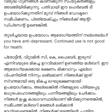
വിരുദ്ധ ഗുണങ്ങൾ കാണിക്കുന്ന സംയുക്തങ്ങളും
അടങ്ങിയിരിക്കുന്നു. പതിവായി ഈ ഹെർബൽ ടീ
ഉപയോഗിക്കുന്നതിന് മുമ്പ് നിങ്ങൾ ഡോക്ടറെ
സമീപിക്കണം, പ്രത്യേകിച്ചും നിങ്ങൾക്ക് ആന്റി-
ഡിപ്രസന്റ് ഉണ്ടെങ്കിൽ.
തുടർച്ചയായ ഉപയോഗം ആരോഗ്യത്തിന് നല്ലതല്ല.If
you have anti-depressant. Continued use is not good
for health.
പ്രോട്ടീൻ, വിറ്റാമിൻ സി, കെ, ഫൈബർ, ഇരുമ്പ്
എന്നിവയുടെ മികച്ച ഉറവിടമാണ് ഉണങ്ങിയ മൾബറി. ഈ
ആരോഗ്യകരമായ ഭക്ഷണം മിക്കവാറും എല്ലാ
വിപണിയിൽ നിന്നും ലഭ്യമാണ്. നിങ്ങൾക്ക് ഇത്
സ്വന്തമായി ഒരു മികച്ച ലഘുഭക്ഷണമായി
ഉപയോഗിക്കാം, അല്ലെങ്കിൽ നിങ്ങളുടെ പ്രിയപ്പെട്ട
മധുരപലഹാരങ്ങളിലും പാനീയങ്ങളിലും ചേർക്കാം.
നിങ്ങൾ ഉഷ്ണ കാലാവസ്ഥയിലാണ് ജീവിക്കുന്നതെങ്കിൽ,
സമീപത്ത് മൾബറി മരങ്ങൾ ലഭിക്കാൻ
ഭാഗ്യമുണ്ടെങ്കിൽ, നിങ്ങൾക്ക് മരത്തിന്റെ പുതിയ