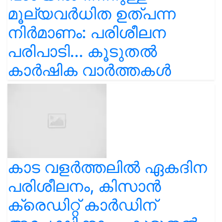
മൂല്യവർധിത ഉത്പന്ന
നിർമാണം: പരിശീലന
പരിപാടി... കൂടുതൽ
കാർഷിക വാർത്തകൾ
കാട വളര്‍ത്തലിൽ ഏകദിന
പരിശീലനം, കിസാൻ
ക്രെഡിറ്റ് കാർഡിന്