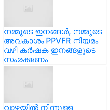
നമ്മുടെ ഇനങ്ങൾ, നമ്മുടെ
അവകാശം PPVFR നിയമം
വഴി കർഷക ഇനങ്ങളുടെ
സംരക്ഷണം
വാഴയിൽ നിന്നുള്ള