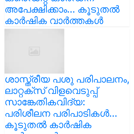
അപേക്ഷിക്കാം... കൂടുതൽ
കാർഷിക വാർത്തകൾ
ശാസ്ത്രീയ പശു പരിപാലനം,
ലാറ്റക്സ് വിളവെടുപ്പ്
സാങ്കേതികവിദ്യ:
പരിശീലന പരിപാടികൾ...
കൂടുതൽ കാർഷിക