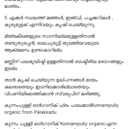
മാത്രം..
5 ഏക്കർ സ്ഥലത്ത് മഞ്ഞൾ, ഇഞ്ചി, പച്ചക്കറികൾ ,
കുരുമുളക് എന്നിവയും കൃഷി ചെയ്യുന്നു.
മിത്രകീടങ്ങളുടെ സാന്നിദ്ധ്യമുള്ളതിനാൽ
തണ്ടുതുരപ്പൻ, ഓലചുരുട്ടി തുടങ്ങിയവയുടെ
ആക്രമണം ഉണ്ടാകാറില്ല.
മണ്ണിന് ഫലഭൂയിഷ്ടി ഉള്ളതിനാൽ ബാക്ടീരിയ രോഗങ്ങളും
ഇല്ല.
താൻ കൃഷി ചെയ്യുന്ന ഉല്പന്നങ്ങൾ മായം
കലരാതെയും ഇടനിലക്കാരില്ലാതെയും
വിപണിയിലെത്തിക്കാൻ സ്വരൂപിന് കഴിഞ്ഞു.
കുന്നംപുള്ളി ഓർഗാനിക് ഫ്രം പാലക്കാട്Kunnampully
organic from Palakkadu
കുന്നം പുള്ളി ഓർഗാനിക് Kunnampully organicഎന്ന