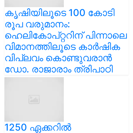
കൃഷിയിലൂടെ 100 കോടി
രൂപ വരുമാനം:
ഹെലികോപ്റ്ററിന് പിന്നാലെ
വിമാനത്തിലൂടെ കാർഷിക
വിപ്ലവം കൊണ്ടുവരാൻ
ഡോ. രാജാരാം ത്രിപാഠി
1250 ഏക്കറിൽ