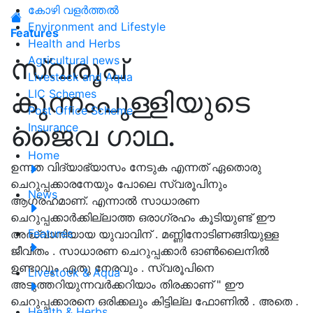
കോഴി വളർത്തൽ
Environment and Lifestyle
Features
Health and Herbs
സ്വരൂപ്
Agricultural news
Livestock and Aqua
കുന്നംപുള്ളിയുടെ
LIC Schemes
Post Office Scheme
ജൈവ ഗാഥ.
Insurance
Home
ഉന്നത വിദ്യാഭ്യാസം നേടുക എന്നത് ഏതൊരു
ചെറുപ്പക്കാരനേയും പോലെ സ്വരൂപിനും
News
ആഗ്രഹമാണ്. എന്നാൽ സാധാരണ
ചെറുപ്പക്കാർക്കില്ലാത്ത ഒരാഗ്രഹം കൂടിയുണ്ട് ഈ
Features
അദ്ധ്വാനിയായ യുവാവിന് . മണ്ണിനോടിണങ്ങിയുള്ള
ജീവിതം . സാധാരണ ചെറുപ്പക്കാർ ഓൺലൈനിൽ
ഉണ്ടാവും ഏതു നേരവും . സ്വരൂപിനെ
Livestock & Aqua
അടുത്തറിയുന്നവർക്കറിയാം തിരക്കാണ് " ഈ
ചെറുപ്പക്കാരനെ ഒരിക്കലും കിട്ടില്ല ഫോണിൽ . അതെ .
Health & Herbs