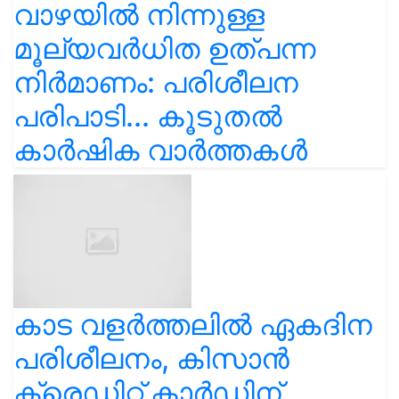
വാഴയിൽ നിന്നുള്ള
മൂല്യവർധിത ഉത്പന്ന
നിർമാണം: പരിശീലന
പരിപാടി... കൂടുതൽ
കാർഷിക വാർത്തകൾ
കാട വളര്‍ത്തലിൽ ഏകദിന
പരിശീലനം, കിസാൻ
ക്രെഡിറ്റ് കാർഡിന്