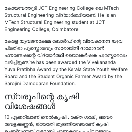
കോയമ്പത്തൂർ JCT Engineering College ലെ MTech
Structural Engineering വിദ്യാർത്ഥിയാണ്. He is an
MTech Structural Engineering student at JCT
Engineering College, Coimbatore
കേരള യുവജനക്ഷേമ ബോർഡിന്റെ വിവേകാനന്ദ യുവ
പ്രതിഭാ പുരസ്കാരവും സരോജിനി ദാമോദരൻ
ഫൗണ്ടേഷന്റെ വിദ്യാർത്ഥി ജൈവകർഷക പുരസ്കാരവും
ലഭിച്ചിട്ടുണ്ട്.he has been awarded the Vivekananda
Yuva Pratibha Award by the Kerala State Youth Welfare
Board and the Student Organic Farmer Award by the
Sarojini Damodaran Foundation.
സ്വരൂപിന്റെ കൃഷി
വിശേഷങ്ങൾ
10 ഏക്കറിലാണ് നെൽകൃഷി . രക്ത ശാലി, ഞവര
തവളക്കണ്ണൻ, ജ്യോതി തുടങ്ങിയവയാണ് കൃഷി
ചെയ്യുന്നത്. വളമായി ചാണകവും പച്ചിലവളവും