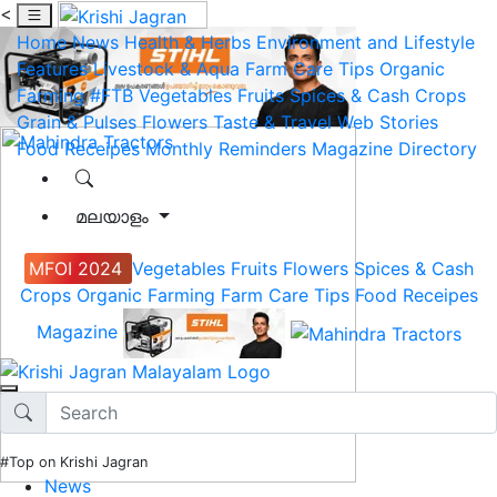
<
Home
News
Health & Herbs
Environment and Lifestyle
Features
Livestock & Aqua
Farm Care Tips
Organic
Farming
#FTB
Vegetables
Fruits
Spices & Cash Crops
Grain & Pulses
Flowers
Taste & Travel
Web Stories
Food Receipes
Monthly Reminders
Magazine
Directory
മലയാളം
MFOI 2024
Vegetables
Fruits
Flowers
Spices & Cash
Crops
Organic Farming
Farm Care Tips
Food Receipes
Magazine
#Top on Krishi Jagran
News