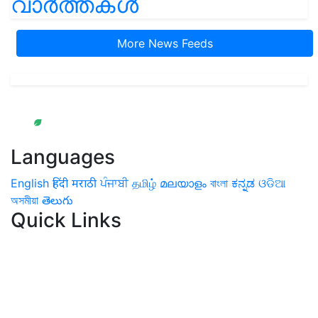
വാർത്തകൾ
More News Feeds
Languages
English
हिंदी
मराठी
ਪੰਜਾਬੀ
தமிழ்
മലയാളം
বাংলা
ಕನ್ನಡ
ଓଡିଆ
অসমীয়া
తెలుగు
Quick Links
Home
News
Health & Herbs
Environment and Lifestyle
Features
Livestock & Aqua
Farm Care Tips
Organic
Farming
#FTB
Vegetables
Fruits
Spices & Cash Crops
Grain & Pulses
Flowers
Taste & Travel
Food Receipes
Monthly Reminders