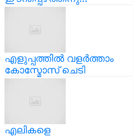
എളുപ്പത്തിൽ വളർത്താം
കോസ്മോസ് ചെടി
എലികളെ