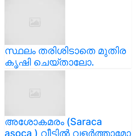
സ്ഥലം തരിശിടാതെ മുതിര
കൃഷി ചെയ്താലോ.
അശോകമരം (Saraca
asoca ) വീട്ടിൽ വളർത്താമോ