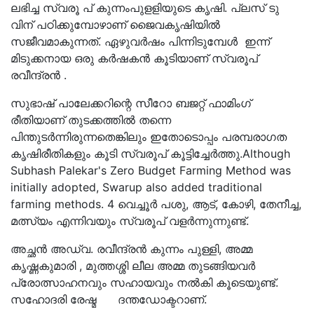
ലഭിച്ച സ്വരൂ പ് കുന്നംപുളളിയുടെ കൃഷി. പ്ലസ് ടു
വിന് പഠിക്കുമ്പോഴാണ് ജൈവകൃഷിയിൽ
സജീവമാകുന്നത്. ഏഴുവർഷം പിന്നിടുമ്പേൾ ഇന്ന്
മിടുക്കനായ ഒരു കർഷകൻ കൂടിയാണ് സ്വരൂപ്
രവീന്ദ്രൻ .
സുഭാഷ് പാലേക്കറിന്റെ സീറോ ബജറ്റ് ഫാമിംഗ്
രീതിയാണ് തുടക്കത്തിൽ തന്നെ
പിന്തുടർന്നിരുന്നതെങ്കിലും ഇതോടൊപ്പം പരമ്പരാഗത
കൃഷിരീതികളും കൂടി സ്വരൂപ് കൂട്ടിച്ചേർത്തു.Although
Subhash Palekar's Zero Budget Farming Method was
initially adopted, Swarup also added traditional
farming methods. 4 വെച്ചൂർ പശു, ആട്, കോഴി, തേനീച്ച,
മത്സ്യം എന്നിവയും സ്വരൂപ് വളർന്നുന്നുണ്ട്.
അച്ഛൻ അഡ്വ. രവീന്ദ്രൻ കുന്നം പുള്ളി, അമ്മ
കൃഷ്ണകുമാരി , മുത്തശ്ശി ലീല അമ്മ തുടങ്ങിയവർ
പ്രോത്സാഹനവും സഹായവും നൽകി കൂടെയുണ്ട്.
സഹോദരി രേഷ്മ ദന്തഡോക്ടറാണ്.