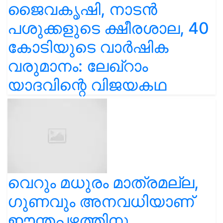
ജൈവകൃഷി, നാടൻ
പശുക്കളുടെ ക്ഷീരശാല, 40
കോടിയുടെ വാർഷിക
വരുമാനം: ലേഖ്‌റാം
യാദവിന്റെ വിജയകഥ
വെറും മധുരം മാത്രമല്ല,
ഗുണവും അനവധിയാണ്
ഈന്തപ്പഴത്തിനു...