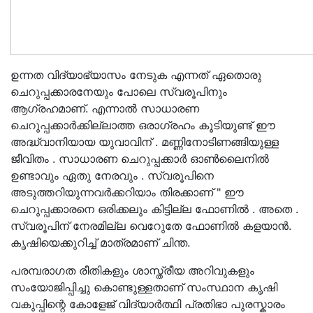
ഉന്നത വിദ്യാഭ്യാസം നേടുക എന്നത് ഏതൊരു
ചെറുപ്പക്കാരനേയും പോലെ സ്വരൂപിനും
ആഗ്രഹമാണ്. എന്നാൽ സാധാരണ
ചെറുപ്പക്കാർക്കില്ലാത്ത ഒരാഗ്രഹം കൂടിയുണ്ട് ഈ
അദ്ധ്വാനിയായ യുവാവിന് . മണ്ണിനോടിണങ്ങിയുള്ള
ജീവിതം . സാധാരണ ചെറുപ്പക്കാർ ഓൺലൈനിൽ
ഉണ്ടാവും ഏതു നേരവും . സ്വരൂപിനെ
അടുത്തറിയുന്നവർക്കറിയാം തിരക്കാണ് " ഈ
ചെറുപ്പക്കാരനെ ഒരിക്കലും കിട്ടില്ല ഫോണിൽ . അതെ .
സ്വരൂപിന് നേരമില്ല വെറുേതേ ഫോണിൽ കളയാൻ.
കൃഷിയെക്കുറിച്ച് മാത്രമാണ് ചിന്ത.
പരമ്പരാഗത രീതികളും ശാസ്ത്രീയ അറിവുകളും
സംയോജിപ്പിച്ചു കൊണ്ടുള്ളതാണ് സംസ്ഥാന കൃഷി
വകുപ്പിന്റെ കോളേജ് വിദ്യാർത്ഥി പ്രതിഭാ പുരസ്കാരം