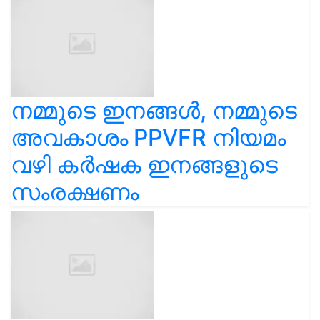
നമ്മുടെ ഇനങ്ങൾ, നമ്മുടെ
അവകാശം PPVFR നിയമം
വഴി കർഷക ഇനങ്ങളുടെ
സംരക്ഷണം