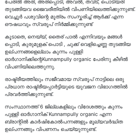
പേരിൽ അരി, അരിപ്പൊടി, അവൽ, തവിട്, പൊടിയരി
തുടങ്ങിയവ ജൈവരീതിയിൽ വിപണിയിലെത്തിക്കുന്നുണ്ട്.
വെച്ചൂർ പശുവിന്റെ മൂത്രം സംസ്കരിച്ച് ആർക്ക് എന്ന
ഔഷധവും സ്വരൂപ് നിർമ്മിക്കുന്നുണ്ട്
കൂടാതെ, നെയ്യ്, തൈര് പാൽ എന്നിവയും മങ്ങൾ
പ്പൊടി, കുരുമുളക് പൊടി , ചുക്ക് വെളിച്ചെണ്ണ തുടങ്ങിയ
ഉല്പന്നങ്ങളെല്ലാം കുന്നം പുള്ളി
ഓർഗാനിക്കിന്റെKunnampully organic പേരിനു കീഴിൽ
വിപണിയിലെത്തുന്നു.
രാഷ്ട്രീയത്തിലും സജീവമായ സ്വരൂപ് നാട്ടിലെ ഒരു
പ്രധാന രാഷ്ട്രീയപ്പാർട്ടിയുടെ യുവജന വിഭാഗത്തിൽ
പ്രവർത്തിക്കുന്നുണ്ട്.
സംസ്ഥാനത്ത് 6 ജില്ലകളിലും വിദേശത്തും കുന്നം
പുള്ളി ഓർഗാനിക് Kunnampully organic എന്ന
ബ്രാന്റിൽ കാർഷികോൽപന്നങ്ങളും മൂല്യവർദ്ധിത
ഉല്പന്നങ്ങും വിപണനം ചെയ്യുന്നുണ്ട്.