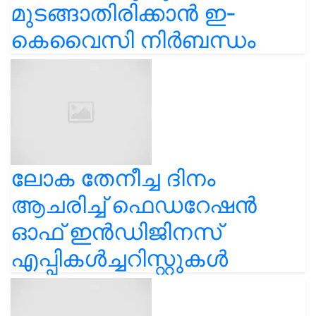
മുടങ്ങാതിരിക്കാൻ ഇ-
കെവൈസി നിർബന്ധം
ലോക തേനീച്ച ദിനം
ആചരിച്ച് ഫെഡറേഷൻ
ഓഫ് ഇൻഡിജിനസ്
എപ്പികൾച്ചറിസ്റ്റുകൾ