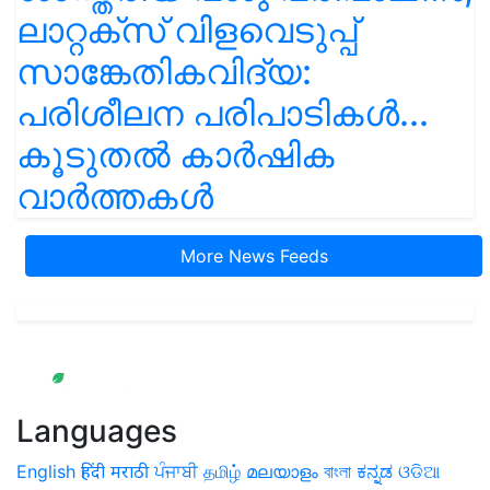
ലാറ്റക്സ് വിളവെടുപ്പ്
സാങ്കേതികവിദ്യ:
പരിശീലന പരിപാടികൾ...
കൂടുതൽ കാർഷിക
വാർത്തകൾ
More News Feeds
Languages
English
हिंदी
मराठी
ਪੰਜਾਬੀ
தமிழ்
മലയാളം
বাংলা
ಕನ್ನಡ
ଓଡିଆ