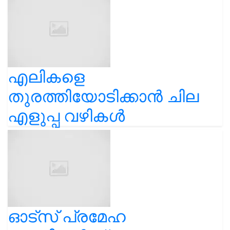
എലികളെ
തുരത്തിയോടിക്കാൻ ചില
എളുപ്പ വഴികൾ
ഓട്സ് പ്രമേഹ