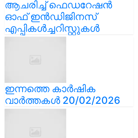
ആചരിച്ച് ഫെഡറേഷൻ
ഓഫ് ഇൻഡിജിനസ്
എപ്പികൾച്ചറിസ്റ്റുകൾ
ഇന്നത്തെ കാർഷിക
വാർത്തകൾ 20/02/2026