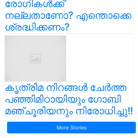
രോഗികൾക്ക്
നല്ലതാണോ? എന്തൊക്കെ
ശ്രദ്ധിക്കണം?
കൃത്രിമ നിറങ്ങൾ ചേർത്ത
പഞ്ഞിമിഠായിയും ഗോബി
മഞ്ചൂരിയനും നിരോധിച്ചു!!
More Stories