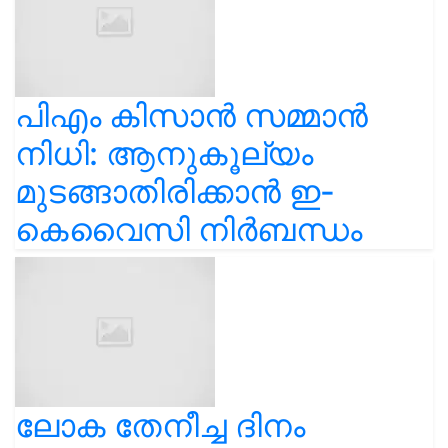
പിഎം കിസാൻ സമ്മാൻ
നിധി: ആനുകൂല്യം
മുടങ്ങാതിരിക്കാൻ ഇ-
കെവൈസി നിർബന്ധം
ലോക തേനീച്ച ദിനം