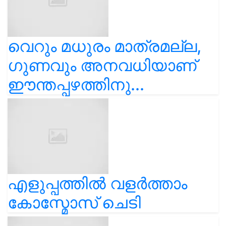
വെറും മധുരം മാത്രമല്ല,
ഗുണവും അനവധിയാണ്
ഈന്തപ്പഴത്തിനു...
എളുപ്പത്തിൽ വളർത്താം
കോസ്മോസ് ചെടി