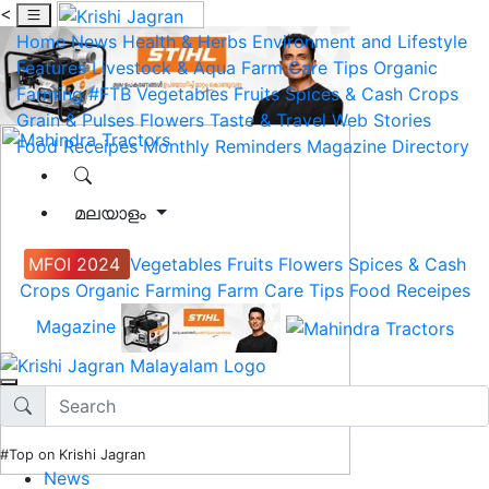
<
Home
News
Health & Herbs
Environment and Lifestyle
Features
Livestock & Aqua
Farm Care Tips
Organic
Farming
#FTB
Vegetables
Fruits
Spices & Cash Crops
Grain & Pulses
Flowers
Taste & Travel
Web Stories
Food Receipes
Monthly Reminders
Magazine
Directory
മലയാളം
MFOI 2024
Vegetables
Fruits
Flowers
Spices & Cash
Crops
Organic Farming
Farm Care Tips
Food Receipes
Magazine
#Top on Krishi Jagran
News