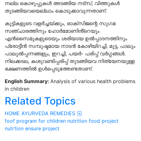
നല്ല കൊഴുപ്പുകൾ അടങ്ങിയ നട്‌സ്, വിത്തുകൾ
തുടങ്ങിയവയെല്ലാം കൊടുക്കാവുന്നതാണ്.
കുട്ടികളുടെ വളർച്ചയ്ക്കും, ഓക്സിജന്റെ സുഗമ
സഞ്ചാരത്തിനും ഹോർമോണിൻ്റെയും
എൻസൈമുകളുടെയും ശരിയായ ഉൽപ്പാദനത്തിനും
പ്രോട്ടീൻ സമ്പുഷ്ടമായ നാടൻ കോഴിയിറച്ചി, മുട്ട, പാലും
പാലുൽപ്പന്നങ്ങളും, ഇറച്ചി, പയർ- പരിപ്പ് വർഗ്ഗങ്ങൾ.
നിലക്കടല, കശുവണ്ടിപ്പരിപ്പ് തുടങ്ങിയവ നിത്യേനയുള്ള
ഭക്ഷണത്തിൽ ഉൾപ്പെടുത്തേണ്ടതാണ്.
English Summary:
Analysis of various health problems
in children
Related Topics
HOME AYURVEDA REMEDIES
foof program for children
nutrition
food project
nutrtion ensure project