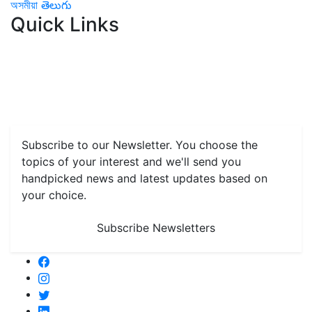
অসমীয়া
తెలుగు
Quick Links
Home
News
Health & Herbs
Environment and Lifestyle
Features
Livestock & Aqua
Farm Care Tips
Organic
Farming
#FTB
Vegetables
Fruits
Spices & Cash Crops
Grain & Pulses
Flowers
Taste & Travel
Food Receipes
Monthly Reminders
Subscribe to our Newsletter. You choose the
topics of your interest and we'll send you
handpicked news and latest updates based on
your choice.
Subscribe Newsletters