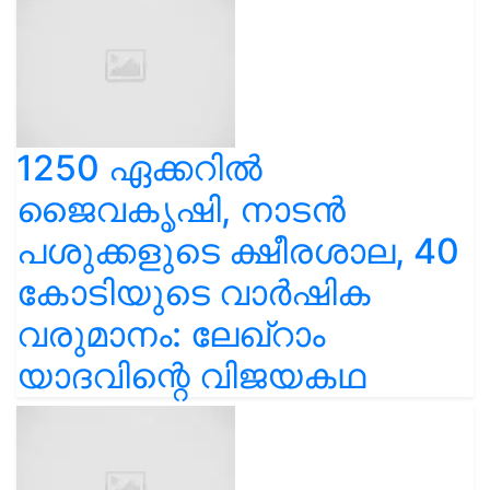
1250 ഏക്കറിൽ
ജൈവകൃഷി, നാടൻ
പശുക്കളുടെ ക്ഷീരശാല, 40
കോടിയുടെ വാർഷിക
വരുമാനം: ലേഖ്‌റാം
യാദവിന്റെ വിജയകഥ