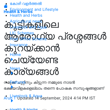
കോഴി വളർത്തൽ
Environment and Lifestyle
Health & Herbs
Health and Herbs
കുട്ടികളിലെ
Agricultural news
Livestock and Aqua
ആരോഗ്യ പ്രശ്നങ്ങൾ
LIC Schemes
Post Office Scheme
കുറയ്ക്കാൻ
Insurance
Home
ചെയ്യേണ്ട
കാര്യങ്ങൾ
News
Features
നമുക്ക് ചുറ്റിനും കിട്ടുന്ന നമ്മുടെ നാടൻ
ഭക്ഷ്യവിളകളെല്ലാം തന്നെ പോഷക സമ്പുഷ്ടങ്ങളാണ്
Livestock & Aqua
Arun T
Updated 14 September, 2024 4:14 PM IST
Health & Herbs