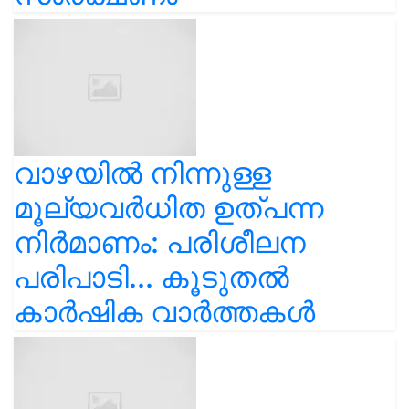
വാഴയിൽ നിന്നുള്ള
മൂല്യവർധിത ഉത്പന്ന
നിർമാണം: പരിശീലന
പരിപാടി... കൂടുതൽ
കാർഷിക വാർത്തകൾ