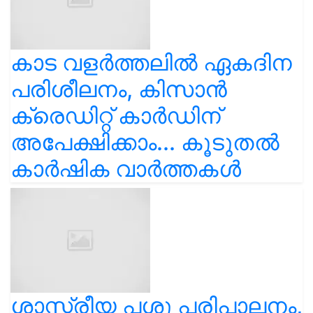
കാട വളര്‍ത്തലിൽ ഏകദിന
പരിശീലനം, കിസാൻ
ക്രെഡിറ്റ് കാർഡിന്
അപേക്ഷിക്കാം... കൂടുതൽ
കാർഷിക വാർത്തകൾ
ശാസ്ത്രീയ പശു പരിപാലനം,