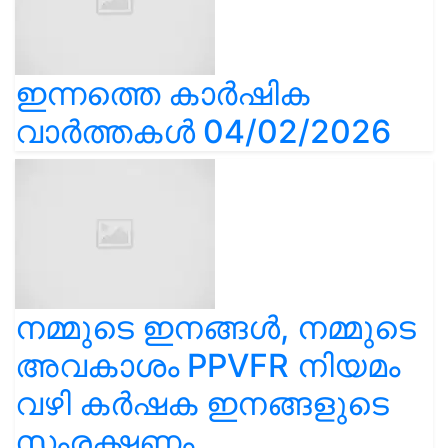
ഇന്നത്തെ കാർഷിക
വാർത്തകൾ 04/02/2026
നമ്മുടെ ഇനങ്ങൾ, നമ്മുടെ
അവകാശം PPVFR നിയമം
വഴി കർഷക ഇനങ്ങളുടെ
സംരക്ഷണം