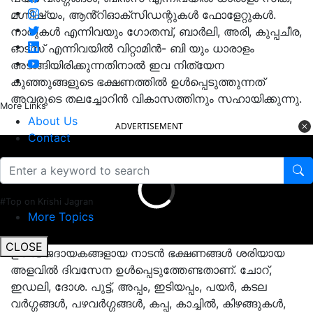
മഗ്നിഷ്യം, ആൻ്റിഓക്‌സിഡന്റുകൾ ഫോളേറ്റുകൾ.
നാരുകൾ എന്നിവയും ഗോതമ്പ്, ബാർലി, അരി, കുപ്പചീര,
ഓട്‌സ് എന്നിവയിൽ വിറ്റാമിൻ- ബി യും ധാരാളം
അടങ്ങിയിരിക്കുന്നതിനാൽ ഇവ നിത്യേന
കുഞ്ഞുങ്ങളുടെ ഭക്ഷണത്തിൽ ഉൾപ്പെടുത്തുന്നത്
അവരുടെ തലച്ചോറിൻ വികാസത്തിനും സഹായിക്കുന്നു.
More Links
About Us
ADVERTISEMENT
Contact
#Top on Krishi Jagran
More Topics
CLOSE
ഊർജ്ജദായകങ്ങളായ നാടൻ ഭക്ഷണങ്ങൾ ശരിയായ
അളവിൽ ദിവസേന ഉൾപ്പെടുത്തേണ്ടതാണ്. ചോറ്,
ഇഡലി, ദോശ. പുട്ട്, അപ്പം, ഇടിയപ്പം, പയർ, കടല
വർഗ്ഗങ്ങൾ, പഴവർഗ്ഗങ്ങൾ, കപ്പ, കാച്ചിൽ, കിഴങ്ങുകൾ,