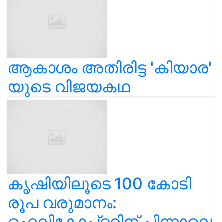
ആകാശം അതിരിട്ട 'കിയാര'
യുടെ വിജയകഥ
കൃഷിയിലൂടെ 100 കോടി
രൂപ വരുമാനം:
ഹെലികോപ്റ്ററിന് പിന്നാലെ