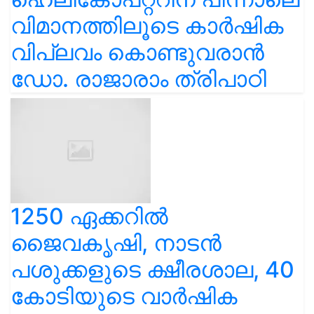
വിമാനത്തിലൂടെ കാർഷിക
വിപ്ലവം കൊണ്ടുവരാൻ
ഡോ. രാജാരാം ത്രിപാഠി
1250 ഏക്കറിൽ
ജൈവകൃഷി, നാടൻ
പശുക്കളുടെ ക്ഷീരശാല, 40
കോടിയുടെ വാർഷിക