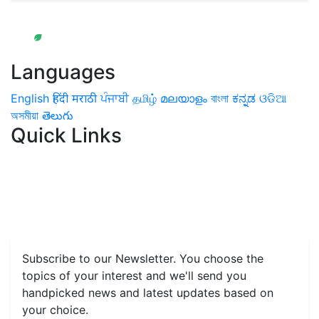
Languages
English
हिंदी
मराठी
ਪੰਜਾਬੀ
தமிழ்
മലയാളം
বাংলা
ಕನ್ನಡ
ଓଡିଆ
অসমীয়া
తెలుగు
Quick Links
Home
News
Health & Herbs
Environment and Lifestyle
Features
Livestock & Aqua
Farm Care Tips
Organic
Farming
#FTB
Vegetables
Fruits
Spices & Cash Crops
Grain & Pulses
Flowers
Taste & Travel
Food Receipes
Monthly Reminders
Subscribe to our Newsletter. You choose the
topics of your interest and we'll send you
handpicked news and latest updates based on
your choice.