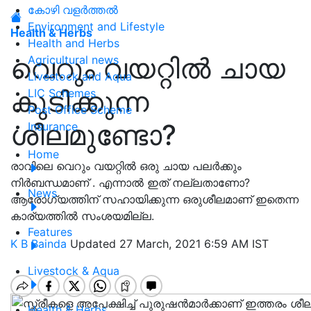
കോഴി വളർത്തൽ
Environment and Lifestyle
Health & Herbs
Health and Herbs
വെറും വയറ്റിൽ ചായ
Agricultural news
Livestock and Aqua
കുടിക്കുന്ന
LIC Schemes
Post Office Scheme
ശീലമുണ്ടോ?
Insurance
Home
രാവിലെ വെറും വയറ്റിൽ ഒരു ചായ പലർക്കും
നിർബന്ധമാണ് . എന്നാൽ ഇത് നല്ലതാണോ?
News
ആരോഗ്യത്തിന് സഹായിക്കുന്ന ഒരുശീലമാണ് ഇതെന്ന
കാര്യത്തില്‍ സംശയമില്ല.
Features
K B Bainda
Updated 27 March, 2021 6:59 AM IST
Livestock & Aqua
Health & Herbs