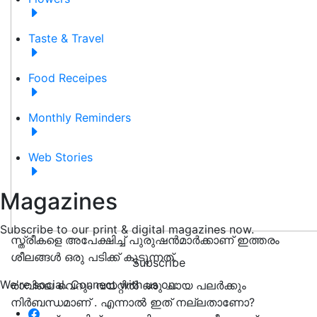
Taste & Travel
Food Receipes
Monthly Reminders
Web Stories
Magazines
Subscribe to our print & digital magazines now.
സ്ത്രീകളെ അപേക്ഷിച്ച്‌ പുരുഷന്‍മാര്‍ക്കാണ് ഇത്തരം
ശീലങ്ങള്‍ ഒരു പടിക്ക് കൂടുന്നത്.
Subscribe
We're social. Connect with us on:
രാവിലെ വെറും വയറ്റിൽ ഒരു ചായ പലർക്കും
നിർബന്ധമാണ് . എന്നാൽ ഇത് നല്ലതാണോ?