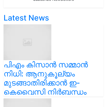
Latest News
പിഎം കിസാൻ സമ്മാൻ
നിധി: ആനുകൂല്യം
മുടങ്ങാതിരിക്കാൻ ഇ-
കെവൈസി നിർബന്ധം