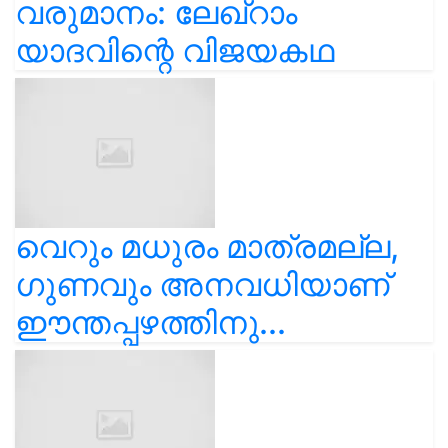
വരുമാനം: ലേഖ്‌റാം
യാദവിന്റെ വിജയകഥ
വെറും മധുരം മാത്രമല്ല,
ഗുണവും അനവധിയാണ്
ഈന്തപ്പഴത്തിനു...