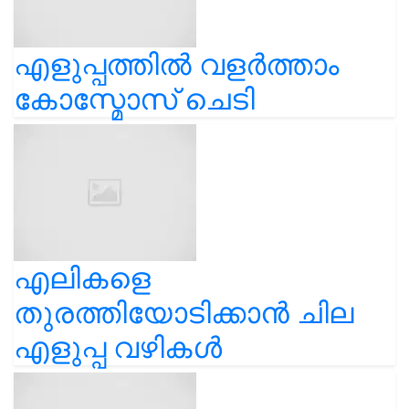
എളുപ്പത്തിൽ വളർത്താം
കോസ്മോസ് ചെടി
എലികളെ
തുരത്തിയോടിക്കാൻ ചില
എളുപ്പ വഴികൾ