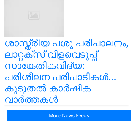
ശാസ്ത്രീയ പശു പരിപാലനം,
ലാറ്റക്സ് വിളവെടുപ്പ്
സാങ്കേതികവിദ്യ:
പരിശീലന പരിപാടികൾ...
കൂടുതൽ കാർഷിക
വാർത്തകൾ
More News Feeds