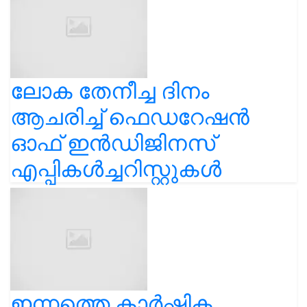
ലോക തേനീച്ച ദിനം
ആചരിച്ച് ഫെഡറേഷൻ
ഓഫ് ഇൻഡിജിനസ്
എപ്പികൾച്ചറിസ്റ്റുകൾ
ഇന്നത്തെ കാർഷിക