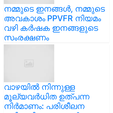
നമ്മുടെ ഇനങ്ങൾ, നമ്മുടെ
അവകാശം PPVFR നിയമം
വഴി കർഷക ഇനങ്ങളുടെ
സംരക്ഷണം
വാഴയിൽ നിന്നുള്ള
മൂല്യവർധിത ഉത്പന്ന
നിർമാണം: പരിശീലന