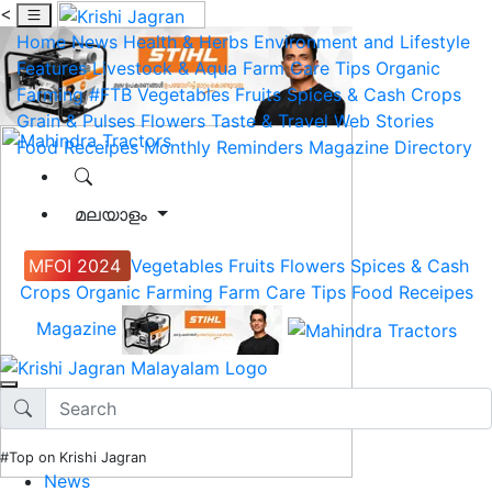
<
Home
News
Health & Herbs
Environment and Lifestyle
Features
Livestock & Aqua
Farm Care Tips
Organic
Farming
#FTB
Vegetables
Fruits
Spices & Cash Crops
Grain & Pulses
Flowers
Taste & Travel
Web Stories
Food Receipes
Monthly Reminders
Magazine
Directory
മലയാളം
MFOI 2024
Vegetables
Fruits
Flowers
Spices & Cash
Crops
Organic Farming
Farm Care Tips
Food Receipes
Magazine
#Top on Krishi Jagran
News