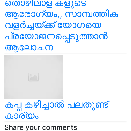
തൊഴിലാളികളുടെ
ആരോഗ്യം,, സാമ്പത്തിക
വളർച്ചയ്ക്ക് യോഗയെ
പ്രയോജനപ്പെടുത്താൻ
ആലോചന
കപ്പ കഴിച്ചാൽ പലതുണ്ട്
കാര്യം
Share your comments