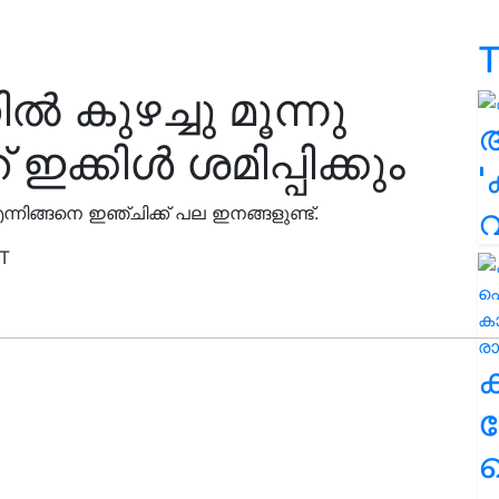
T
ൽ കുഴച്ചു മൂന്നു
 ഇക്കിൾ ശമിപ്പിക്കും
'
്നിങ്ങനെ ഇഞ്ചിക്ക് പല ഇനങ്ങളുണ്ട്.
ST
ക
ഹ