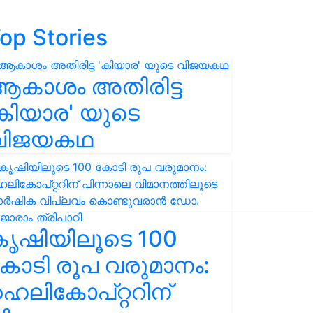
op Stories
ആകാശം അതിരിട്ട
കിയാര' യുടെ
വിജയകഥ
കൃഷിയിലൂടെ 100
ോടി രൂപ വരുമാനം:
െലികോപ്റ്ററിന്