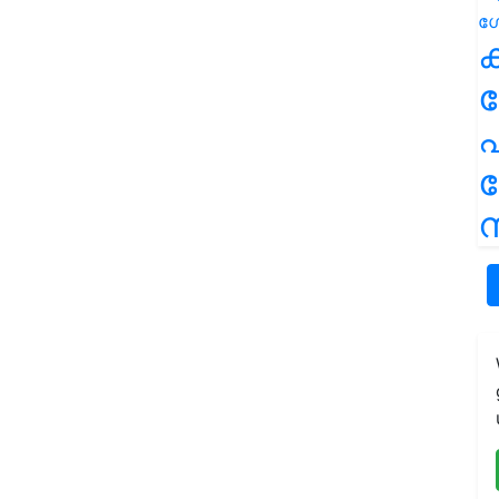
ക
പ
ന