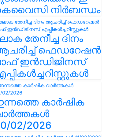
കെവൈസി നിർബന്ധം
ോക തേനീച്ച ദിനം
ആചരിച്ച് ഫെഡറേഷൻ
ഓഫ് ഇൻഡിജിനസ്
പ്പികൾച്ചറിസ്റ്റുകൾ
ഇന്നത്തെ കാർഷിക
വാർത്തകൾ
0/02/2026