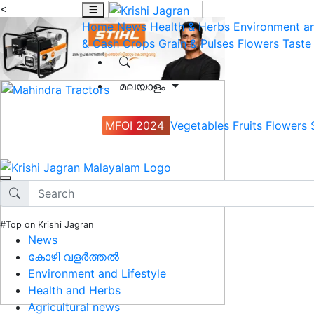
<
Home
News
Health & Herbs
Environment an
& Cash Crops
Grain & Pulses
Flowers
Taste
മലയാളം
MFOI 2024
Vegetables
Fruits
Flowers
#Top on Krishi Jagran
News
കോഴി വളർത്തൽ
Environment and Lifestyle
Health and Herbs
Agricultural news