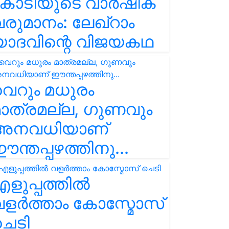
കോടിയുടെ വാർഷിക
രുമാനം: ലേഖ്‌റാം
യാദവിന്റെ വിജയകഥ
െറും മധുരം
ാത്രമല്ല, ഗുണവും
അനവധിയാണ്
ന്തപ്പഴത്തിനു...
ളുപ്പത്തിൽ
ളർത്താം കോസ്മോസ്
ചെടി