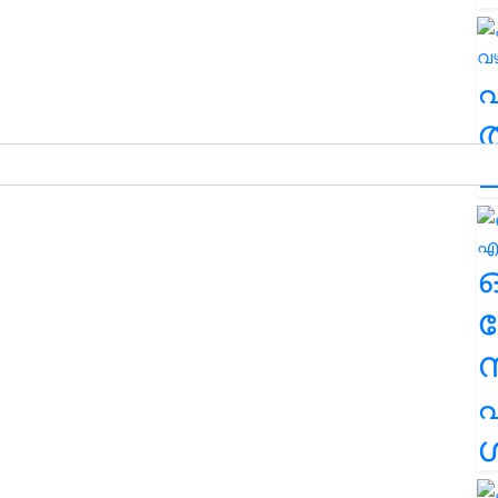
ത
ച
ര
എ
ശ