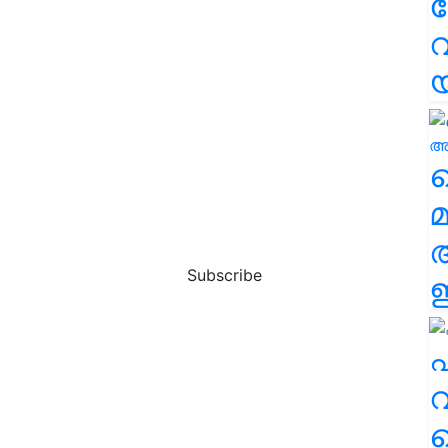
വ
വ
മ
Subscribe
ഈ
എ
വ