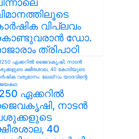
ിന്നാലെ
ിമാനത്തിലൂടെ
കാർഷിക വിപ്ലവം
കൊണ്ടുവരാൻ ഡോ.
ാജാരാം ത്രിപാഠി
250 ഏക്കറിൽ
ജൈവകൃഷി, നാടൻ
ശുക്കളുടെ
്ഷീരശാല, 40