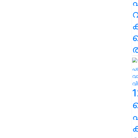
പ
വ
ര
1
പ
ക