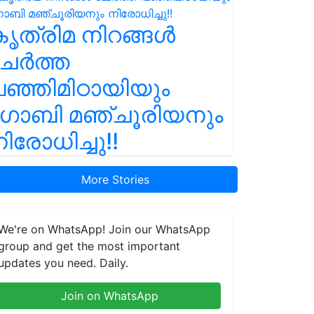
ൃത്രിമ നിറങ്ങൾ
ചേർത്ത
ഞ്ഞിമിഠായിയും
ഗോബി മഞ്ചൂരിയനും
ിരോധിച്ചു!!
More Stories
We're on WhatsApp! Join our WhatsApp
group and get the most important
updates you need. Daily.
Join on WhatsApp