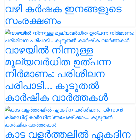
വഴി കർഷക ഇനങ്ങളുടെ
സംരക്ഷണം
വാഴയിൽ നിന്നുള്ള
മൂല്യവർധിത ഉത്പന്ന
നിർമാണം: പരിശീലന
പരിപാടി... കൂടുതൽ
കാർഷിക വാർത്തകൾ
കാട വളര്‍ത്തലിൽ ഏകദിന