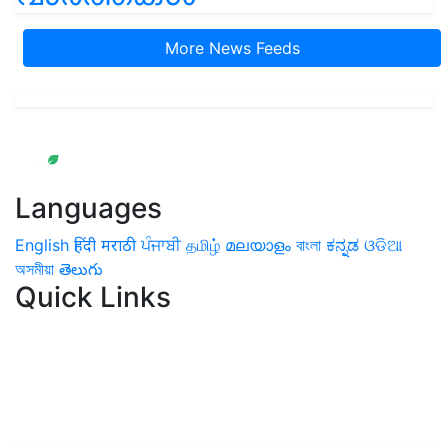
More News Feeds
Languages
English
हिंदी
मराठी
ਪੰਜਾਬੀ
தமிழ்
മലയാളം
বাংলা
ಕನ್ನಡ
ଓଡିଆ
অসমীয়া
తెలుగు
Quick Links
Home
News
Health & Herbs
Environment and Lifestyle
Features
Livestock & Aqua
Farm Care Tips
Organic
Farming
#FTB
Vegetables
Fruits
Spices & Cash Crops
Grain & Pulses
Flowers
Taste & Travel
Food Receipes
Monthly Reminders