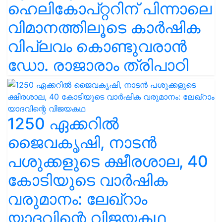
ഹെലികോപ്റ്ററിന് പിന്നാലെ
വിമാനത്തിലൂടെ കാർഷിക
വിപ്ലവം കൊണ്ടുവരാൻ
ഡോ. രാജാരാം ത്രിപാഠി
1250 ഏക്കറിൽ
ജൈവകൃഷി, നാടൻ
പശുക്കളുടെ ക്ഷീരശാല, 40
കോടിയുടെ വാർഷിക
വരുമാനം: ലേഖ്‌റാം
യാദവിന്റെ വിജയകഥ