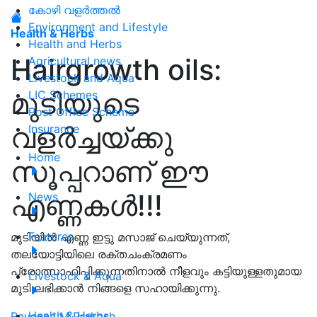
കോഴി വളർത്തൽ
Environment and Lifestyle
Health & Herbs
Health and Herbs
Hairgrowth oils:
Agricultural news
Livestock and Aqua
മുടിയുടെ
LIC Schemes
Post Office Scheme
വളർച്ചയ്ക്കു
Insurance
Home
സൂപ്പറാണ് ഈ
എണ്ണകൾ!!!
News
Features
മുടിയിൽ എണ്ണ ഇട്ടു മസാജ് ചെയ്യുന്നത്,
തലയോട്ടിയിലെ രക്തചംക്രമണം
പ്രോത്സാഹിപ്പിക്കുന്നതിനാൽ നീളവും കട്ടിയുള്ളതുമായ
Livestock & Aqua
മുടി ലഭിക്കാൻ നിങ്ങളെ സഹായിക്കുന്നു.
Health & Herbs
Raveena M Prakash