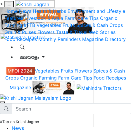
<
Home
News
Health & Herbs
Environment and Lifestyle
Features
Livestock & Aqua
Farm Care Tips
Organic
Farming
#FTB
Vegetables
Fruits
Spices & Cash Crops
Grain & Pulses
Flowers
Taste & Travel
Web Stories
Food Receipes
Monthly Reminders
Magazine
Directory
മലയാളം
MFOI 2024
Vegetables
Fruits
Flowers
Spices & Cash
Crops
Organic Farming
Farm Care Tips
Food Receipes
Magazine
#Top on Krishi Jagran
News