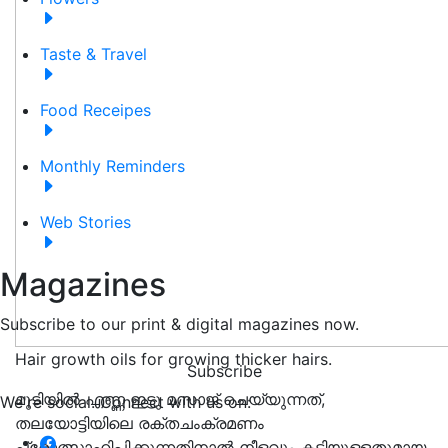
Taste & Travel
Food Receipes
Monthly Reminders
Web Stories
Magazines
Subscribe to our print & digital magazines now.
Hair growth oils for growing thicker hairs.
Subscribe
മുടിയിൽ എണ്ണ ഇട്ടു മസാജ് ചെയ്യുന്നത്,
We're social. Connect with us on:
തലയോട്ടിയിലെ രക്തചംക്രമണം
പ്രോത്സാഹിപ്പിക്കുന്നതിനാൽ നീളവും കട്ടിയുള്ളതുമായ