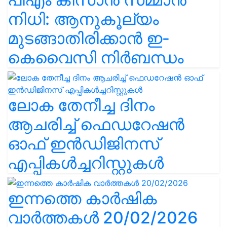
നിധി: ആനുകൂല്യം
മുടങ്ങാതിരിക്കാൻ ഇ-
കെവൈസി നിർബന്ധം
ലോക തേനീച്ച ദിനം
ആചരിച്ച് ഫെഡറേഷൻ
ഓഫ് ഇൻഡിജിനസ്
എപ്പികൾച്ചറിസ്റ്റുകൾ
ഇന്നത്തെ കാർഷിക
വാർത്തകൾ 20/02/2026