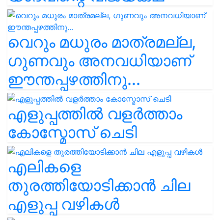
വെറും മധുരം മാത്രമല്ല,
ഗുണവും അനവധിയാണ്
ഈന്തപ്പഴത്തിനു...
എളുപ്പത്തിൽ വളർത്താം
കോസ്മോസ് ചെടി
എലികളെ
തുരത്തിയോടിക്കാൻ ചില
എളുപ്പ വഴികൾ