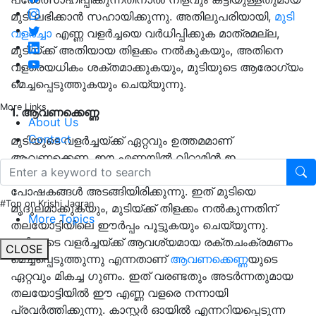
മുടി ലഭിക്കാൻ സഹായിക്കുന്നു. അതിലുപരിയായി,
മുടി
വളർച്ചാ
എണ്ണ വളർച്ചയെ വർധിപ്പിക്കുക മാത്രമല്ല,
മുടിയ്ക്ക് അതിയായ തിളക്കം നൽകുകയും, അതിനെ
വളരെയധികം ശക്തമാക്കുകയും, മുടിയുടെ ആരോഗ്യം
മെച്ചപ്പെടുത്തുകയും ചെയ്യുന്നു.
More Links
1. ആവണക്കെണ്ണ
About Us
Contact
മുടിയുടെ വളർച്ചയ്ക്ക് ഏറ്റവും ഉത്തമമാണ്
ആവണക്കെണ്ണ, ഈ എണ്ണയിൽ വിറ്റാമിൻ ഇ,
പ്രോട്ടീനുകൾ, ധാതുക്കൾ തുടങ്ങി വളരെ സമ്പുഷ്ടമായ
പോഷകങ്ങൾ അടങ്ങിയിരിക്കുന്നു. ഇത് മുടിയെ
#Top on Krishi Jagran
മൃദുലമാക്കുകയും, മുടിയ്ക്ക് തിളക്കം നൽകുന്നതിന്
More Topics
തലയോട്ടിയിലെ ഈർപ്പം പൂട്ടുകയും ചെയ്യുന്നു.
മുടിയുടെ വളർച്ചയ്ക്ക് ആവശ്യമായ രക്തചംക്രമണം
CLOSE
മെച്ചപ്പെടുത്തുന്നു എന്നതാണ്
ആവണക്കെണ്ണ
യുടെ
ഏറ്റവും മികച്ച ഗുണം. ഇത് വരണ്ടതും അടർന്നതുമായ
തലയോട്ടിയിൽ ഈ എണ്ണ വളരെ നന്നായി
പ്രവർത്തിക്കുന്നു. കാസ്റ്റർ ഓയിൽ എന്നറിയപ്പെടുന്ന