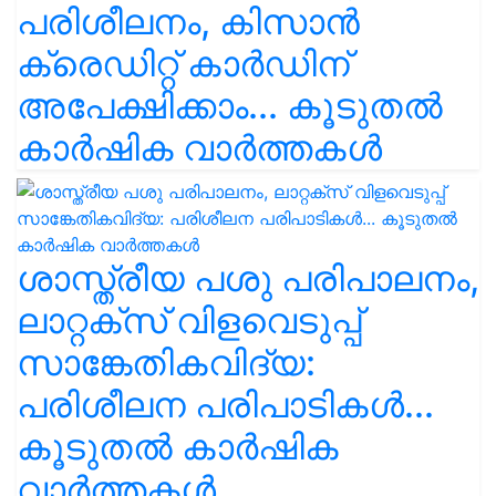
പരിശീലനം, കിസാൻ
ക്രെഡിറ്റ് കാർഡിന്
അപേക്ഷിക്കാം... കൂടുതൽ
കാർഷിക വാർത്തകൾ
ശാസ്ത്രീയ പശു പരിപാലനം,
ലാറ്റക്സ് വിളവെടുപ്പ്
സാങ്കേതികവിദ്യ:
പരിശീലന പരിപാടികൾ...
കൂടുതൽ കാർഷിക
വാർത്തകൾ