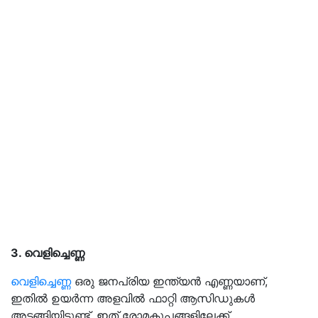
3. വെളിച്ചെണ്ണ
വെളിച്ചെണ്ണ
ഒരു ജനപ്രിയ ഇന്ത്യൻ എണ്ണയാണ്,
ഇതിൽ ഉയർന്ന അളവിൽ ഫാറ്റി ആസിഡുകൾ
അടങ്ങിയിട്ടുണ്ട്, ഇത് രോമകൂപങ്ങളിലേക്ക്