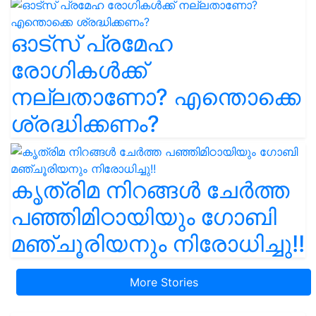
ഓട്സ് പ്രമേഹ
രോഗികൾക്ക്
നല്ലതാണോ? എന്തൊക്കെ
ശ്രദ്ധിക്കണം?
കൃത്രിമ നിറങ്ങൾ ചേർത്ത
പഞ്ഞിമിഠായിയും ഗോബി
മഞ്ചൂരിയനും നിരോധിച്ചു!!
More Stories