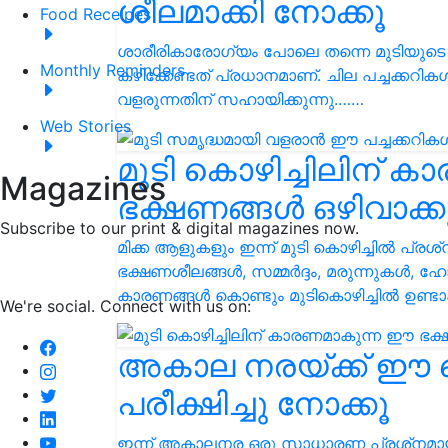
ശീലമാക്കി നോക്കൂ
Food Receipes
ശാരീരികാരോഗ്യം പോലെ തന്നെ മുടിയുട
Monthly Reminders
കഴിക്കേണ്ടത് പ്രധാനമാണ്. ചില പച്ചക്കറികള്‍ 
വളരുന്നതിന് സഹായിക്കുന്നു.……
Web Stories
മുടി കൊഴിച്ചിലിന് 
Magazines
ഭക്ഷണങ്ങള്‍ ഒഴിവാക്ക
Subscribe to our print & digital magazines now.
മിക്ക ആളുകളും ഇന്ന് മുടി കൊഴിച്ചില്‍ പ്രശ്‌
ഭക്ഷണശീലങ്ങള്‍, സമ്മര്‍ദ്ദം, മരുന്നുകള്
കാരണങ്ങൾ കൊണ്ടും മുടികൊഴിച്ചില്‍ ഉണ്ടാ
We're social. Connect with us on:
അകാല നരയ്ക്ക് ഈ വെ
പരീക്ഷിച്ചു നോക്കൂ
ഇന്ന് അകാലനര ഒരു സാധാരണ പ്രശ്‌നമായി മ