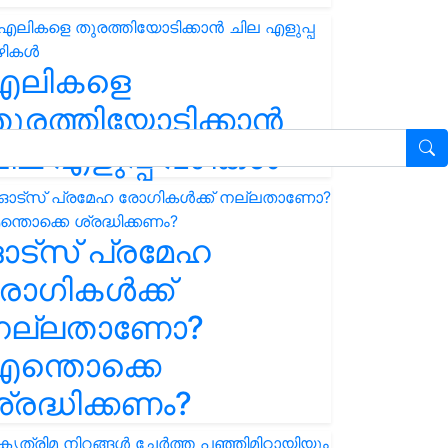
എലികളെ
ുരത്തിയോടിക്കാൻ
ില എളുപ്പ വഴികൾ
ഓട്സ് പ്രമേഹ
ോഗികൾക്ക്
നല്ലതാണോ?
ന്തൊക്കെ
്രദ്ധിക്കണം?