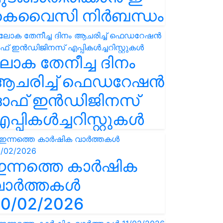
കെവൈസി നിർബന്ധം
ോക തേനീച്ച ദിനം
ആചരിച്ച് ഫെഡറേഷൻ
ഓഫ് ഇൻഡിജിനസ്
പ്പികൾച്ചറിസ്റ്റുകൾ
ഇന്നത്തെ കാർഷിക
വാർത്തകൾ
0/02/2026