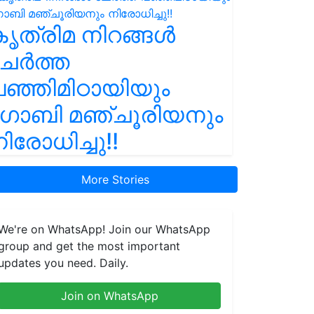
ൃത്രിമ നിറങ്ങൾ
ചേർത്ത
ഞ്ഞിമിഠായിയും
ഗോബി മഞ്ചൂരിയനും
ിരോധിച്ചു!!
More Stories
We're on WhatsApp! Join our WhatsApp
group and get the most important
updates you need. Daily.
Join on WhatsApp