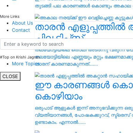
തുടങ്ങി പല കാരണങ്ങൾ കൊണ്ടും അകാല 
More Links
About Us
താരൻ എളുപ്പത്തിൽ 
Contact
ചില ടിപ്‌സ്
തലയോട്ടിയിലെ തൊലി അടർന്നു വരുന്ന പ
തലയോട്ടിയിലെ എണ്ണയും മറ്റും ഭക്ഷണമാക്
#Top on Krishi Jagran
More Topics
താരന് കാരണമാകുന്നത്.……
CLOSE
ഈ കാരണങ്ങൾ കൊണ്ടെല
കൊഴിയാം
ഒരുപാട് ആളുകൾ ഇന്ന് അനുഭവിക്കുന്ന ഒരു 
വ്യതിയാനങ്ങള്‍, പോഷകക്കുറവ്, സ്ട്രെസ്
ഉണ്ടാകാം. എന്നാല്‍……