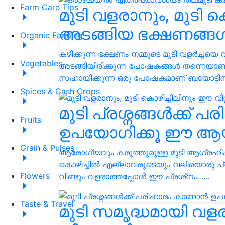
Farm Care Tips
മുടി വളരാനും, മുടി കൊ
അടങ്ങിയ ഭക്ഷണങ്ങൾ 
Organic Farming
കഴിക്കുന്ന ഭക്ഷണം നമ്മുടെ മുടി വളർച്ചയ
Vegetables
അടങ്ങിയിരിക്കുന്ന പോഷകങ്ങൾ തന്നെയാണ് 
സഹായിക്കുന്ന ഒരു പോഷകമാണ് ബയോട്
Spices & Cash Crops
മുടി പ്രശ്നങ്ങള്‍ക്ക
Fruits
ഉപയോഗിക്കൂ ഈ ആയുര്
Grain & Pulses
ആരോഗ്യവും കരുത്തുമുള്ള മുടി ആഗ്രഹിക്കാ
കൊഴിച്ചിൽ എല്ലാവരുടെയും വലിയൊരു പ്രശ
Flowers
വീണ്ടും വളരാത്തപ്പോള്‍ ഈ പ്രശ്‌നം……
Taste & Travel
മുടി സമൃദ്ധമായി വള