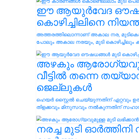
ഈ ആയുർവേദ ഔഷധങ
കൊഴിച്ചിലിനെ നിയന്ത്
അത്തരത്തിലൊന്നാണ് അകാല നര, മുടികൊഴ
പോലും അകാല നരയും, മുടി കൊഴിച്ചിലും കണ്
അഴകും ആരോഗ്യവുമു
വീട്ടിൽ തന്നെ തയ്യ
ജെല്ലുകൾ
ഹെയർ സ്റ്റൈൽ ചെയ്യുന്നതിന് ഏറ്റവും ഉത
തിളക്കവും മിനുസവും നൽകുന്നതിന് സഹായി
നരച്ച മുടി ഓർത്തിനി വ