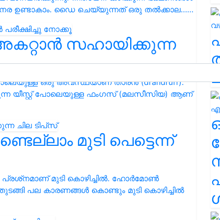
നര ഉണ്ടാകാം. ഡൈ ചെയ്യുന്നത് ഒരു തൽക്കാല……
അകറ്റാൻ സഹായിക്കുന്ന
ത
ച
ോലെയുള്ള ഒരു അവസ്ഥയാണ് താരൻ (drandruff).
കുന്ന യീസ്റ്റ് പോലെയുള്ള ഫംഗസ് (മലസീസിയ) ആണ്
്ലാം മുടി പെട്ടെന്ന്
ര
എ
പ്രശ്‌നമാണ് മുടി കൊഴിച്ചിൽ. ഹോര്‍മോണ്‍
 തുടങ്ങി പല കാരണങ്ങൾ കൊണ്ടും മുടി കൊഴിച്ചിൽ
ശ