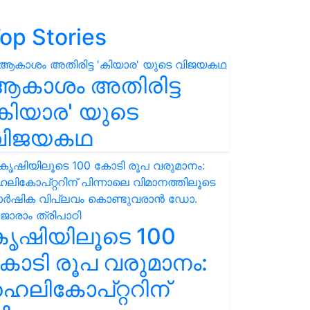
op Stories
ആകാശം അതിരിട്ട
കിയാര' യുടെ
വിജയകഥ
കൃഷിയിലൂടെ 100
ോടി രൂപ വരുമാനം:
െലികോപ്റ്ററിന്