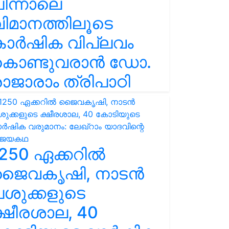
ിന്നാലെ
ിമാനത്തിലൂടെ
കാർഷിക വിപ്ലവം
കൊണ്ടുവരാൻ ഡോ.
ാജാരാം ത്രിപാഠി
250 ഏക്കറിൽ
ജൈവകൃഷി, നാടൻ
ശുക്കളുടെ
്ഷീരശാല, 40