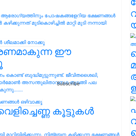
വ
െ ആരോഗ്യത്തിനും പോഷകങ്ങളേറിയ ഭക്ഷണങ്ങൾ
കഴിക്കുന്നത് മുടികൊഴിച്ചിൽ മാറ്റി മുടി നന്നായി
കാരണമാകുന്ന ഈ
വ
ൂ
മ
നം കൊണ്ട് ബുദ്ധിമുട്ടുന്നുണ്ട്. ജീവിതശൈലി,
‍, ഹോര്‍മോണ്‍ അസന്തുലിതാവസ്ഥ തുടങ്ങി പല
Subscribe
ഈ
കുന്നു.……
എ
ളിച്ചെണ്ണ കൂട്ടുകൾ
വ
ാറിയിരിക്കുന്നു. നിത്യേന കഴിക്കുന്ന ഭക്ഷണങ്ങൾ