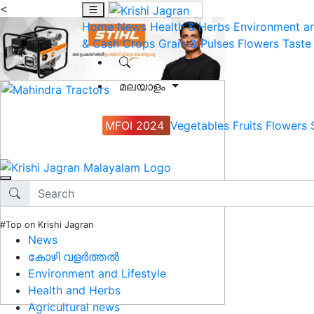
<
Home
News
Health & Herbs
Environment an
& Cash Crops
Grain & Pulses
Flowers
Taste
മലയാളം
MFOI 2024
Vegetables
Fruits
Flowers
#Top on Krishi Jagran
News
കോഴി വളർത്തൽ
Environment and Lifestyle
Health and Herbs
Agricultural news