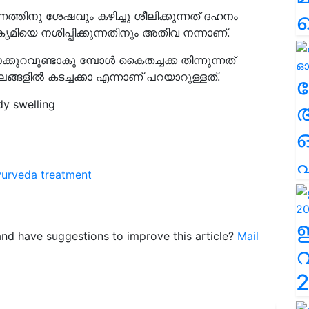
ത്തിനു ശേഷവും കഴിച്ചു ശീലിക്കുന്നത് ദഹനം
ച കൃമിയെ നശിപ്പിക്കുന്നതിനും അതീവ നന്നാണ്.
്കുറവുണ്ടാകു മ്പോൾ കൈതച്ചക്ക തിന്നുന്നത്
ഥലങ്ങളിൽ കടച്ചക്കാ എന്നാണ് പറയാറുള്ളത്.
ല
dy swelling
എ
urveda treatment
e and have suggestions to improve this article?
Mail
2