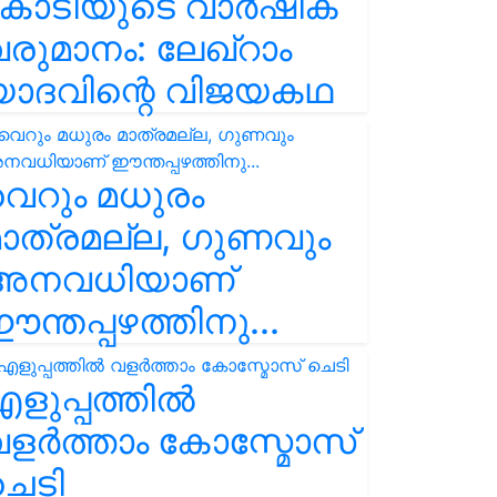
കോടിയുടെ വാർഷിക
രുമാനം: ലേഖ്‌റാം
യാദവിന്റെ വിജയകഥ
െറും മധുരം
ാത്രമല്ല, ഗുണവും
അനവധിയാണ്
ന്തപ്പഴത്തിനു...
ളുപ്പത്തിൽ
ളർത്താം കോസ്മോസ്
ചെടി