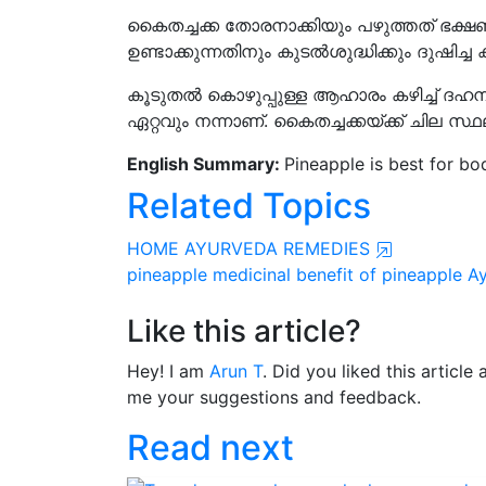
കൈതച്ചക്ക തോരനാക്കിയും പഴുത്തത് ഭക്ഷണ
ഉണ്ടാക്കുന്നതിനും കുടൽശുദ്ധിക്കും ദുഷിച്
കൂടുതൽ കൊഴുപ്പുള്ള ആഹാരം കഴിച്ച് ദഹനക
ഏറ്റവും നന്നാണ്. കൈതച്ചക്കയ്ക്ക് ചില സ്
English Summary:
Pineapple is best for bo
Related Topics
HOME AYURVEDA REMEDIES
pineapple
medicinal benefit of pineapple
Ay
Like this article?
Hey! I am
Arun T
. Did you liked this articl
me your suggestions and feedback.
Read next