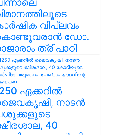
ിന്നാലെ
ിമാനത്തിലൂടെ
കാർഷിക വിപ്ലവം
കൊണ്ടുവരാൻ ഡോ.
ാജാരാം ത്രിപാഠി
250 ഏക്കറിൽ
ജൈവകൃഷി, നാടൻ
ശുക്കളുടെ
്ഷീരശാല, 40