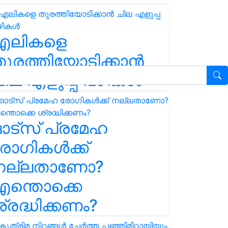
എലികളെ
ുരത്തിയോടിക്കാൻ
ില എളുപ്പ വഴികൾ
ഓട്സ് പ്രമേഹ
ോഗികൾക്ക്
നല്ലതാണോ?
ന്തൊക്കെ
്രദ്ധിക്കണം?