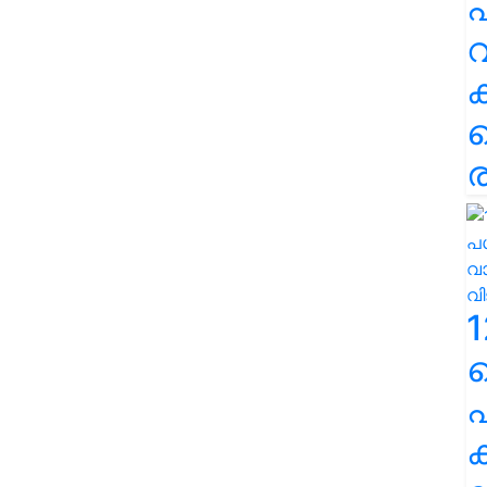
പ
വ
ര
1
പ
ക