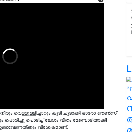
L
സ
ീരും വെള്ളുള്ളിച്ചാറും കൂടി ചൂടാക്കി ഓരോ ഔൺസ്
ും പൊരിച്ചു പൊടിച്ച് ലേശം വീതം മേമ്പൊടിയാക്കി
ം ഉദരവേദനയ്ക്കും വിശേഷമാണ്.
മ