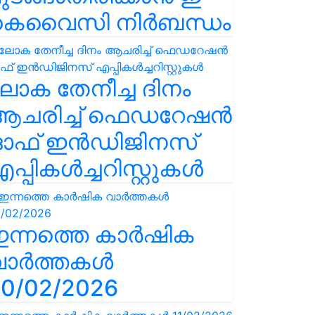
കെവൈസി നിർബന്ധം
ോക തേനീച്ച ദിനം
ആചരിച്ച് ഫെഡറേഷൻ
ഓഫ് ഇൻഡിജിനസ്
പ്പികൾച്ചറിസ്റ്റുകൾ
ഇന്നത്തെ കാർഷിക
വാർത്തകൾ
0/02/2026