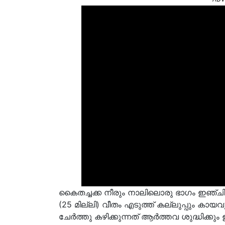
കൈതച്ചക്ക നീരും നാലിലൊരു ഭാഗം ഇഞ്ചിന
(25 മില്ലി) വീതം എടുത്ത് കല്ലുപ്പും കായവ
ചേർത്തു കഴിക്കുന്നത് ആർത്തവ ശുദ്ധിക്കു