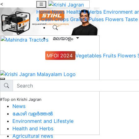
<
Home
News
Health & Herbs
Environment an
& Cash Crops
Grain & Pulses
Flowers
Taste
മലയാളം
MFOI 2024
Vegetables
Fruits
Flowers
#Top on Krishi Jagran
News
കോഴി വളർത്തൽ
Environment and Lifestyle
Health and Herbs
Agricultural news