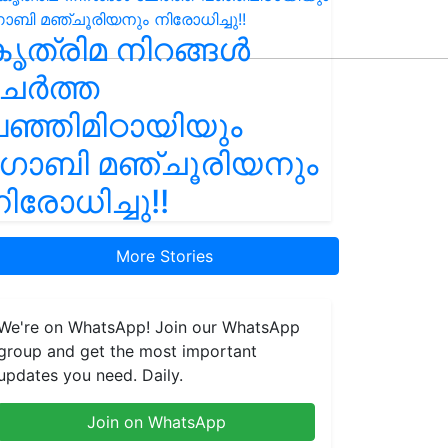
ൃത്രിമ നിറങ്ങൾ
ചേർത്ത
ഞ്ഞിമിഠായിയും
ഗോബി മഞ്ചൂരിയനും
ിരോധിച്ചു!!
More Stories
We're on WhatsApp! Join our WhatsApp
group and get the most important
updates you need. Daily.
Join on WhatsApp