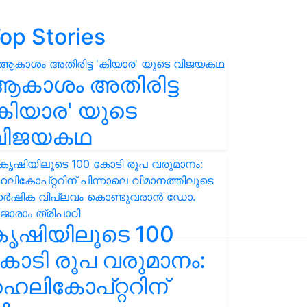
op Stories
ആകാശം അതിരിട്ട
കിയാര' യുടെ
വിജയകഥ
കൃഷിയിലൂടെ 100
ോടി രൂപ വരുമാനം:
െലികോപ്റ്ററിന്