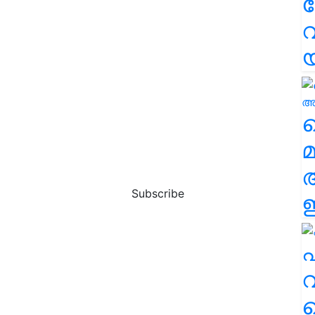
വ
വ
മ
Subscribe
ഈ
എ
വ