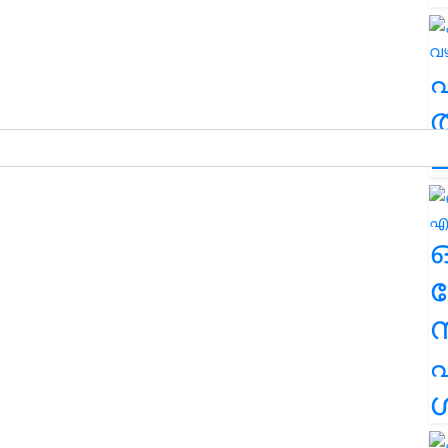
ത
ച
ര
എ
ശ