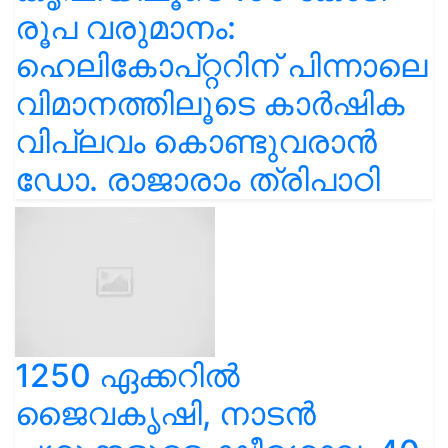
രൂപ വരുമാനം:
ഹെലികോപ്റ്ററിന് പിന്നാലെ
വിമാനത്തിലൂടെ കാർഷിക
വിപ്ലവം കൊണ്ടുവരാൻ
ഡോ. രാജാരാം ത്രിപാഠി
1250 ഏക്കറിൽ
ജൈവകൃഷി, നാടൻ