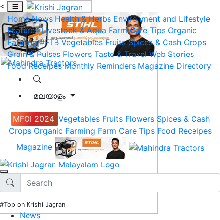
<
Home
News
Health & Herbs
Environment and Lifestyle
Features
Livestock & Aqua
Farm Care Tips
Organic
Farming
#FTB
Vegetables
Fruits
Spices & Cash Crops
Grain & Pulses
Flowers
Taste & Travel
Web Stories
Food Receipes
Monthly Reminders
Magazine
Directory
മലയാളം
MFOI 2024
Vegetables
Fruits
Flowers
Spices & Cash
Crops
Organic Farming
Farm Care Tips
Food Receipes
Magazine
#Top on Krishi Jagran
News