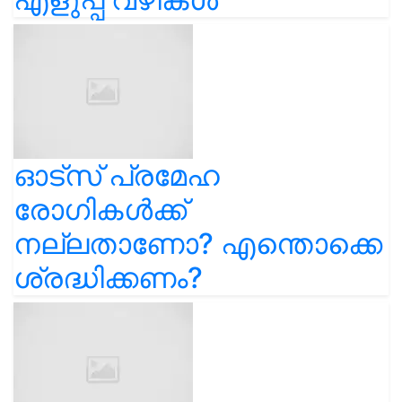
ഓട്സ് പ്രമേഹ
രോഗികൾക്ക്
നല്ലതാണോ? എന്തൊക്കെ
ശ്രദ്ധിക്കണം?