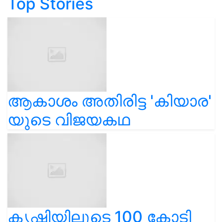
Top Stories
ആകാശം അതിരിട്ട 'കിയാര'
യുടെ വിജയകഥ
കൃഷിയിലൂടെ 100 കോടി