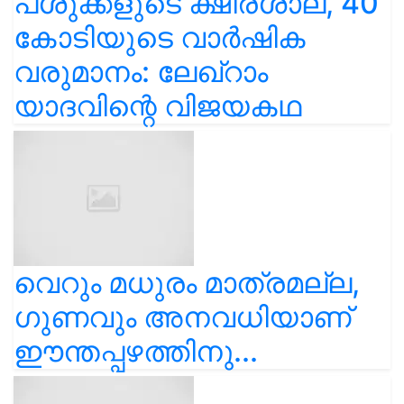
പശുക്കളുടെ ക്ഷീരശാല, 40
കോടിയുടെ വാർഷിക
വരുമാനം: ലേഖ്‌റാം
യാദവിന്റെ വിജയകഥ
വെറും മധുരം മാത്രമല്ല,
ഗുണവും അനവധിയാണ്
ഈന്തപ്പഴത്തിനു...