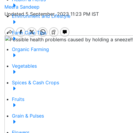
Meera Sandeep
Updated 5 September, 2023 11:23 PM IST
Environment and Lifestyle
Farm Care Tips
Organic Farming
Vegetables
Spices & Cash Crops
Fruits
Grain & Pulses
Flowers