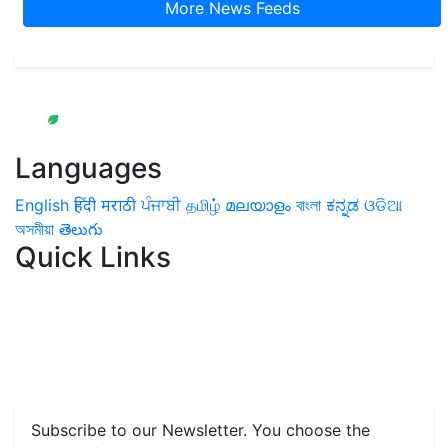
More News Feeds
Languages
English
हिंदी
मराठी
ਪੰਜਾਬੀ
தமிழ்
മലയാളം
বাংলা
ಕನ್ನಡ
ଓଡିଆ
অসমীয়া
తెలుగు
Quick Links
Home
News
Health & Herbs
Environment and Lifestyle
Features
Livestock & Aqua
Farm Care Tips
Organic
Farming
#FTB
Vegetables
Fruits
Spices & Cash Crops
Grain & Pulses
Flowers
Taste & Travel
Food Receipes
Monthly Reminders
Subscribe to our Newsletter. You choose the