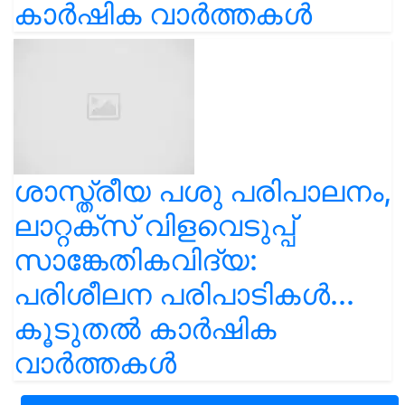
കാർഷിക വാർത്തകൾ
ശാസ്ത്രീയ പശു പരിപാലനം,
ലാറ്റക്സ് വിളവെടുപ്പ്
സാങ്കേതികവിദ്യ:
പരിശീലന പരിപാടികൾ...
കൂടുതൽ കാർഷിക
വാർത്തകൾ