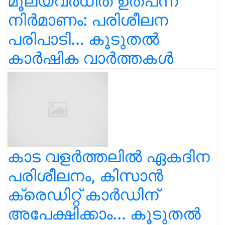
മൂല്യവർധിത ഉത്പന്ന
നിർമാണം: പരിശീലന
പരിപാടി... കൂടുതൽ
കാർഷിക വാർത്തകൾ
കാട വളര്‍ത്തലിൽ ഏകദിന
പരിശീലനം, കിസാൻ
ക്രെഡിറ്റ് കാർഡിന്
അപേക്ഷിക്കാം... കൂടുതൽ