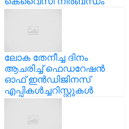
കെവൈസി നിർബന്ധം
ലോക തേനീച്ച ദിനം
ആചരിച്ച് ഫെഡറേഷൻ
ഓഫ് ഇൻഡിജിനസ്
എപ്പികൾച്ചറിസ്റ്റുകൾ