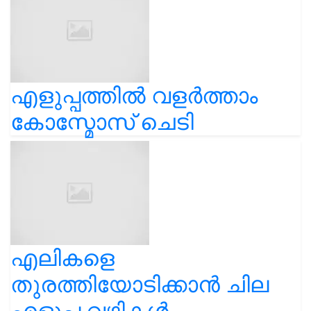
എളുപ്പത്തിൽ വളർത്താം
കോസ്മോസ് ചെടി
എലികളെ
തുരത്തിയോടിക്കാൻ ചില
എളുപ്പ വഴികൾ