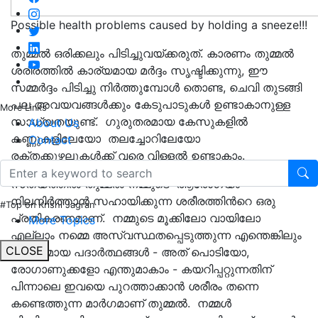
Possible health problems caused by holding a sneeze!!!
തുമ്മൽ ഒരിക്കലും പിടിച്ചുവയ്ക്കരുത്. കാരണം തുമ്മൽ
ശരീരത്തിൽ കാര്യമായ മർദ്ദം സൃഷ്ടിക്കുന്നു, ഈ
സമ്മർദ്ദം പിടിച്ചു നിർത്തുമ്പോൾ തൊണ്ട, ചെവി തുടങ്ങി
പല അവയവങ്ങൾക്കും കേടുപാടുകൾ ഉണ്ടാകാനുള്ള
More Links
സാധ്യതയുണ്ട്. ഗുരുതരമായ കേസുകളിൽ
About Us
കണ്ണുകളിലേയോ തലച്ചോറിലേയോ
Contact
രക്തക്കുഴലുകൾക്ക് വരെ വിള്ളൽ ഉണ്ടാകാം.
സത്യത്തിൽ തുമ്മൽ നമ്മുടെ ആരോഗ്യം
നിലനിർത്താൻ സഹായിക്കുന്ന ശരീരത്തിൻറെ ഒരു
#Top on Krishi Jagran
പ്രതികരണമാണ്. നമ്മുടെ മൂക്കിലോ വായിലോ
More Topics
എല്ലാം നമ്മെ അസ്വസ്ഥതപ്പെടുത്തുന്ന എന്തെങ്കിലും
CLOSE
സൂക്ഷ്മമായ പദാര്‍ത്ഥങ്ങള്‍ - അത് പൊടിയോ,
രോഗാണുക്കളോ എന്തുമാകാം - കയറിപ്പറ്റുന്നതിന്
പിന്നാലെ ഇവയെ പുറത്താക്കാൻ ശരീരം തന്നെ
കണ്ടെത്തുന്ന മാര്‍ഗമാണ് തുമ്മല്‍. നമ്മള്‍