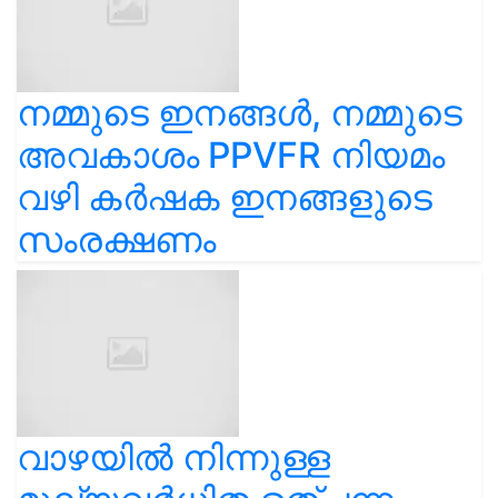
നമ്മുടെ ഇനങ്ങൾ, നമ്മുടെ
അവകാശം PPVFR നിയമം
വഴി കർഷക ഇനങ്ങളുടെ
സംരക്ഷണം
വാഴയിൽ നിന്നുള്ള