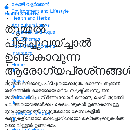
കോഴി വളർത്തൽ
Environment and Lifestyle
Health & Herbs
Health and Herbs
തുമ്മല്‍
Agricultural news
Livestock and Aqua
പിടിച്ചുവയ്ച്ചാൽ
LIC Schemes
Post Office Scheme
ഉണ്ടാകാവുന്ന
Insurance
Home
ആരോഗ്യപ്രശ്‌നങ്ങൾ!
News
തുമ്മൽ ഒരിക്കലും പിടിച്ചുവയ്ക്കരുത്. കാരണം തുമ്മൽ
ശരീരത്തിൽ കാര്യമായ മർദ്ദം സൃഷ്ടിക്കുന്നു, ഈ
Features
സമ്മർദ്ദം പിടിച്ചു നിർത്തുമ്പോൾ തൊണ്ട, ചെവി തുടങ്ങി
പല അവയവങ്ങൾക്കും കേടുപാടുകൾ ഉണ്ടാകാനുള്ള
സാധ്യതയുണ്ട്. ഗുരുതരമായ കേസുകളിൽ
Livestock & Aqua
കണ്ണുകളിലേയോ തലച്ചോറിലേയോ രക്തക്കുഴലുകൾക്ക്
വരെ വിള്ളൽ ഉണ്ടാകാം.
Health & Herbs