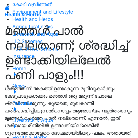
കോഴി വളർത്തൽ
Environment and Lifestyle
Health & Herbs
Health and Herbs
മഞ്ഞൾ പാൽ
Agricultural news
Livestock and Aqua
നല്ലതാണ്; ശ്രദ്ധിച്ച്
LIC Schemes
Post Office Scheme
ഉണ്ടാക്കിയില്ലേൽ
Insurance
Home
പണി പാളും!!!
News
ശരീരത്തിന് അകത്ത് ഉണ്ടാകുന്ന മുറിവുകൾക്കും
കേടുപാടുകൾക്കും മഞ്ഞൾ ഒരു മരുന്ന് പോലെ
Features
പ്രവർത്തിക്കുന്നു. കൂടാതെ, മുഖകാന്തി
പരിപോഷിപ്പിക്കുന്നതിനൊപ്പം ആരോഗ്യം വളർത്താനും
മഞ്ഞൾ ചേർത്ത പാൽ നല്ലതാണ്. എന്നാൽ, ഇത്
Livestock & Aqua
ശരിയായ രീതിയിൽ ഉണ്ടാക്കിയില്ലെങ്കിൽ
ഗുണത്തേക്കാളേറെ ദോഷമായിരിക്കും ഫലം. അതായത്,
Health & Herbs