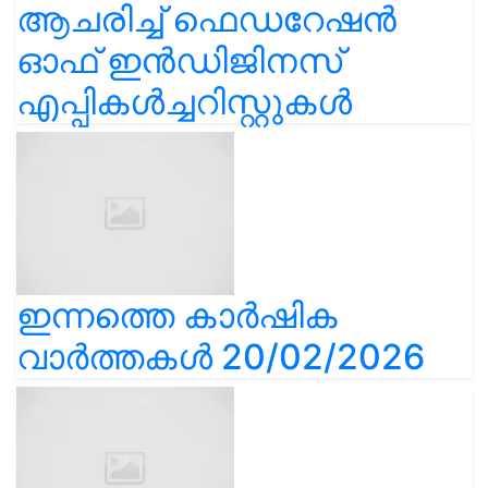
ആചരിച്ച് ഫെഡറേഷൻ
ഓഫ് ഇൻഡിജിനസ്
എപ്പികൾച്ചറിസ്റ്റുകൾ
ഇന്നത്തെ കാർഷിക
വാർത്തകൾ 20/02/2026