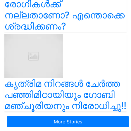
രോഗികൾക്ക്
നല്ലതാണോ? എന്തൊക്കെ
ശ്രദ്ധിക്കണം?
കൃത്രിമ നിറങ്ങൾ ചേർത്ത
പഞ്ഞിമിഠായിയും ഗോബി
മഞ്ചൂരിയനും നിരോധിച്ചു!!
More Stories