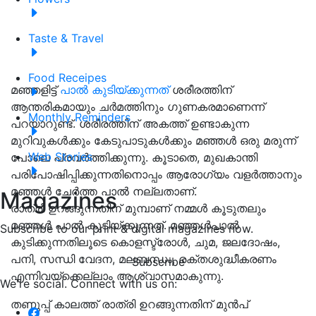
Taste & Travel
Food Receipes
മഞ്ഞളിട്ട്
പാൽ കുടിയ്ക്കുന്നത്
ശരീരത്തിന്
ആന്തരികമായും ചർമത്തിനും ഗുണകരമാണെന്ന്
Monthly Reminders
പറയാറുണ്ട്. ശരീരത്തിന് അകത്ത് ഉണ്ടാകുന്ന
മുറിവുകൾക്കും കേടുപാടുകൾക്കും മഞ്ഞൾ ഒരു മരുന്ന്
Web Stories
പോലെ പ്രവർത്തിക്കുന്നു. കൂടാതെ, മുഖകാന്തി
പരിപോഷിപ്പിക്കുന്നതിനൊപ്പം ആരോഗ്യം വളർത്താനും
മഞ്ഞൾ ചേർത്ത പാൽ നല്ലതാണ്.
Magazines
രാത്രി ഉറങ്ങുന്നതിന് മുമ്പാണ് നമ്മൾ കൂടുതലും
മഞ്ഞൾ പാൽ കുടിയ്ക്കുന്നത്. മഞ്ഞൾപാൽ
Subscribe to our print & digital magazines now.
കുടിക്കുന്നതിലൂടെ കൊളസ്ട്രോൾ, ചുമ, ജലദോഷം,
പനി, സന്ധി വേദന, മലബന്ധം, രക്തശുദ്ധീകരണം
Subscribe
എന്നിവയ്ക്കെല്ലാം ആശ്വാസമാകുന്നു.
We're social. Connect with us on:
തണുപ്പ് കാലത്ത് രാത്രി ഉറങ്ങുന്നതിന് മുൻപ്