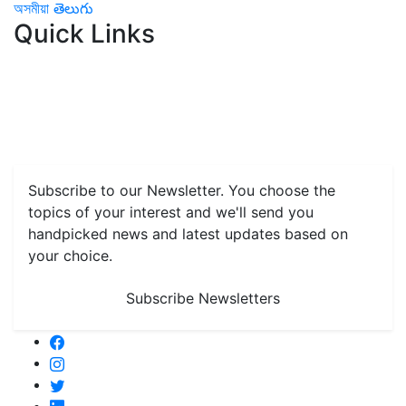
অসমীয়া
తెలుగు
Quick Links
Home
News
Health & Herbs
Environment and Lifestyle
Features
Livestock & Aqua
Farm Care Tips
Organic
Farming
#FTB
Vegetables
Fruits
Spices & Cash Crops
Grain & Pulses
Flowers
Taste & Travel
Food Receipes
Monthly Reminders
Subscribe to our Newsletter. You choose the
topics of your interest and we'll send you
handpicked news and latest updates based on
your choice.
Subscribe Newsletters