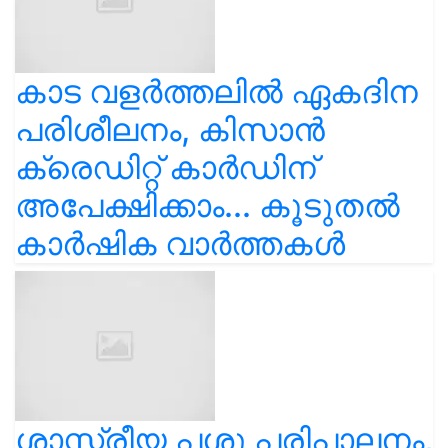
കാട വളര്‍ത്തലിൽ ഏകദിന
പരിശീലനം, കിസാൻ
ക്രെഡിറ്റ് കാർഡിന്
അപേക്ഷിക്കാം... കൂടുതൽ
കാർഷിക വാർത്തകൾ
ശാസ്ത്രീയ പശു പരിപാലനം,