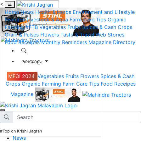
<
Home
News
Health & Herbs
Environment and Lifestyle
Features
Livestock & Aqua
Farm Care Tips
Organic
Farming
#FTB
Vegetables
Fruits
Spices & Cash Crops
Grain & Pulses
Flowers
Taste & Travel
Web Stories
Food Receipes
Monthly Reminders
Magazine
Directory
മലയാളം
MFOI 2024
Vegetables
Fruits
Flowers
Spices & Cash
Crops
Organic Farming
Farm Care Tips
Food Receipes
Magazine
#Top on Krishi Jagran
News