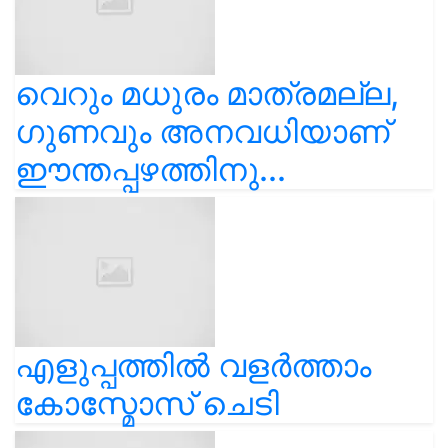
വെറും മധുരം മാത്രമല്ല,
ഗുണവും അനവധിയാണ്
ഈന്തപ്പഴത്തിനു...
എളുപ്പത്തിൽ വളർത്താം
കോസ്മോസ് ചെടി