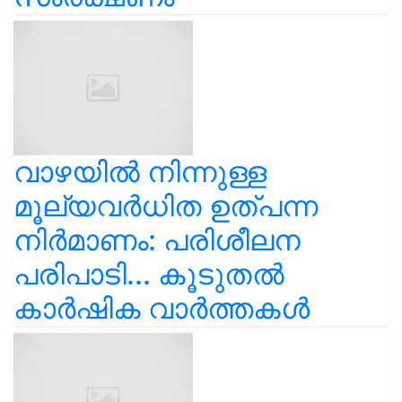
വാഴയിൽ നിന്നുള്ള
മൂല്യവർധിത ഉത്പന്ന
നിർമാണം: പരിശീലന
പരിപാടി... കൂടുതൽ
കാർഷിക വാർത്തകൾ