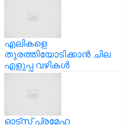
എലികളെ
തുരത്തിയോടിക്കാൻ ചില
എളുപ്പ വഴികൾ
ഓട്സ് പ്രമേഹ