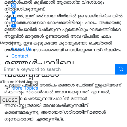
മഞ്ഞൾപാൽ കുടിക്കാൻ ആരോഗ്യ വിദഗ്ധരും
നിർദേശിക്കുന്നുണ്ട്.
എന്നാൽ, ഇത് ശരിയായ രീതിയിൽ ഉണ്ടാക്കിയില്ലെങ്കിൽ
ഗുണത്തേക്കാളേറെ ദോഷമായിരിക്കും ഫലം. അതായത്,
മഞ്ഞള്‍പാലില്‍ ചേര്‍ക്കുന്ന ഏതെങ്കിലും ഘടകത്തിന്‍റെ
അളവിൽ മാറ്റങ്ങൾ ഉണ്ടായാൽ അവ വിപരീത ഫലം
തരുന്നു. ഇവ കൂടുകയോ കുറയുകയോ ചെയ്‌താല്‍
More Links
About Us
ശരീരത്തിനെ ദോഷകരമായി ബാധിക്കുമെന്നത് വ്യക്തം.
Contact
മഞ്ഞൾപാലിലെ
പാകപ്പിഴകൾ
#Top on Krishi Jagran
ചൂടുള്ള പാലിൽ അൽപം മഞ്ഞൾ ചേർത്ത് ഇളക്കിയാണ്
More Topics
മിക്കവരും മഞ്ഞൾപാല്‍ തയാറാക്കുന്നത്. എന്നാല്‍,
ഇങ്ങനെ ചെയ്യുന്നത് പാലില്‍ മഞ്ഞള്‍
CLOSE
അസംസ്കൃതമായി അവശേഷിക്കുന്നതിന്
കാരണമാകുന്നു, അതായത് ശരീരത്തിന് മഞ്ഞൾ
ഗുണകരമായി എത്തുന്നില്ല.