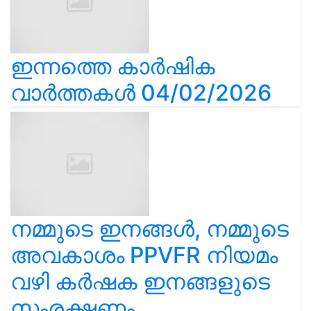
ഇന്നത്തെ കാർഷിക
വാർത്തകൾ 04/02/2026
നമ്മുടെ ഇനങ്ങൾ, നമ്മുടെ
അവകാശം PPVFR നിയമം
വഴി കർഷക ഇനങ്ങളുടെ
സംരക്ഷണം