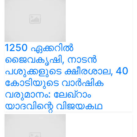
1250 ഏക്കറിൽ
ജൈവകൃഷി, നാടൻ
പശുക്കളുടെ ക്ഷീരശാല, 40
കോടിയുടെ വാർഷിക
വരുമാനം: ലേഖ്‌റാം
യാദവിന്റെ വിജയകഥ