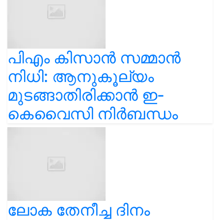
പിഎം കിസാൻ സമ്മാൻ
നിധി: ആനുകൂല്യം
മുടങ്ങാതിരിക്കാൻ ഇ-
കെവൈസി നിർബന്ധം
ലോക തേനീച്ച ദിനം