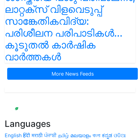
ലാറ്റക്സ് വിളവെടുപ്പ്
സാങ്കേതികവിദ്യ:
പരിശീലന പരിപാടികൾ...
കൂടുതൽ കാർഷിക
വാർത്തകൾ
More News Feeds
Languages
English
हिंदी
मराठी
ਪੰਜਾਬੀ
தமிழ்
മലയാളം
বাংলা
ಕನ್ನಡ
ଓଡିଆ