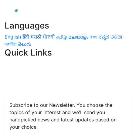
Languages
English
हिंदी
मराठी
ਪੰਜਾਬੀ
தமிழ்
മലയാളം
বাংলা
ಕನ್ನಡ
ଓଡିଆ
অসমীয়া
తెలుగు
Quick Links
Home
News
Health & Herbs
Environment and Lifestyle
Features
Livestock & Aqua
Farm Care Tips
Organic
Farming
#FTB
Vegetables
Fruits
Spices & Cash Crops
Grain & Pulses
Flowers
Taste & Travel
Food Receipes
Monthly Reminders
Subscribe to our Newsletter. You choose the
topics of your interest and we'll send you
handpicked news and latest updates based on
your choice.