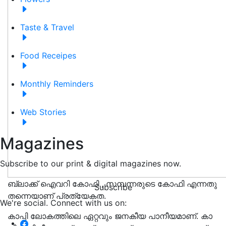
Taste & Travel
Food Receipes
Monthly Reminders
Web Stories
Magazines
Subscribe to our print & digital magazines now.
ബ്ലാക്ക് ഐവറി കോഫി , സമ്പന്നരുടെ കോഫി എന്നതു
Subscribe
തന്നെയാണ് പ്രത്യേകത.
We're social. Connect with us on:
കാപ്പി ലോ​ക​ത്തി​ലെ ഏ​റ്റ​വും ജ​ന​കീ​യ ​പാ​നീ​യ​മാ​ണ്. ​കാ​