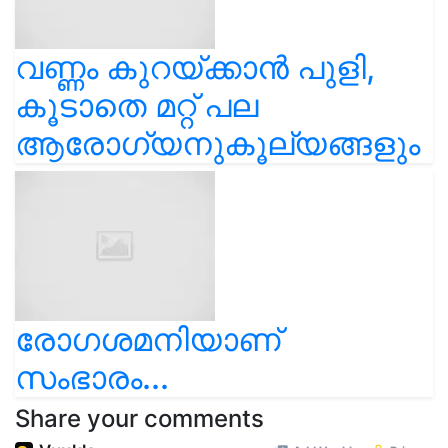
വണ്ണം കുറയ്ക്കാൻ പുളി,
കൂടാതെ മറ്റ് പല
ആരോഗ്യനുകൂല്യങ്ങളും
രോഗശമനിയാണ്
സംഭാരം...
Share your comments