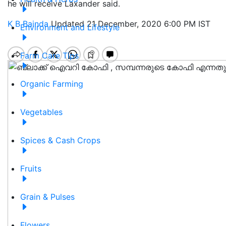
he will receive Laxander said.
K B Bainda
Updated 21 December, 2020 6:00 PM IST
Environment and Lifestyle
Farm Care Tips
Organic Farming
Vegetables
Spices & Cash Crops
Fruits
Grain & Pulses
Flowers