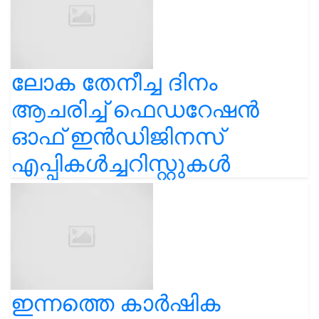
ലോക തേനീച്ച ദിനം
ആചരിച്ച് ഫെഡറേഷൻ
ഓഫ് ഇൻഡിജിനസ്
എപ്പികൾച്ചറിസ്റ്റുകൾ
ഇന്നത്തെ കാർഷിക