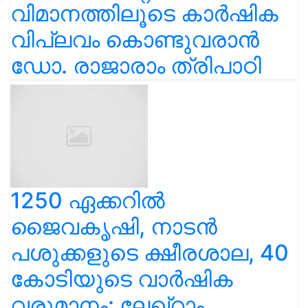
വിമാനത്തിലൂടെ കാർഷിക
വിപ്ലവം കൊണ്ടുവരാൻ
ഡോ. രാജാരാം ത്രിപാഠി
1250 ഏക്കറിൽ
ജൈവകൃഷി, നാടൻ
പശുക്കളുടെ ക്ഷീരശാല, 40
കോടിയുടെ വാർഷിക
വരുമാനം: ലേഖ്‌റാം