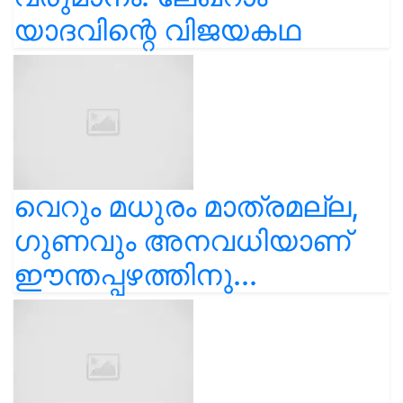
യാദവിന്റെ വിജയകഥ
വെറും മധുരം മാത്രമല്ല,
ഗുണവും അനവധിയാണ്
ഈന്തപ്പഴത്തിനു...