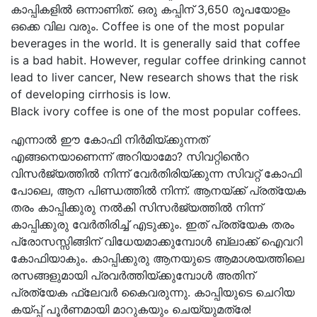
കാപ്പികളിൽ ഒന്നാണിത്. ഒരു കപ്പിന് 3,650 രൂപയോളം
ഒക്കെ വില വരും. Coffee is one of the most popular
beverages in the world. It is generally said that coffee
is a bad habit. However, regular coffee drinking cannot
lead to liver cancer, New research shows that the risk
of developing cirrhosis is low.
Black ivory coffee is one of the most popular coffees.
എന്നാൽ ഈ കോഫി നിര്‍മിയ്ക്കുന്നത്
എങ്ങനെയാണെന്ന് അറിയാമോ? സിവറ്റിൻെറ
വിസര്‍ജ്യത്തിൽ നിന്ന് വേര്‍തിരിയ്ക്കുന്ന സിവറ്റ് കോഫി
പോലെ, ആന പിണ്ഡത്തിൽ നിന്ന്. ആനയ്ക്ക് പ്രത്യേക
തരം കാപ്പിക്കുരു നൽകി സിസര്‍ജ്യത്തിൽ നിന്ന്
കാപ്പിക്കുരു വേര്‍തിരിച്ച് എടുക്കും. ഇത് പ്രത്യേക തരം
പ്രോസസ്സിങ്ങിന് വിധേയമാക്കുമ്പോൾ ബ്ലാക്ക് ഐവറി
കോഫിയാകും. കാപ്പിക്കുരു ആനയുടെ ആമാശയത്തിലെ
രസങ്ങളുമായി പ്രവര്‍ത്തിയ്ക്കുമ്പോൾ അതിന്
പ്രത്യേക ഫ്ലേവര്‍ കൈവരുന്നു. കാപ്പിയുടെ ചെറിയ
കയ്പ്പ് പൂര്‍ണമായി മാറുകയും ചെയ്യുമത്രേ!