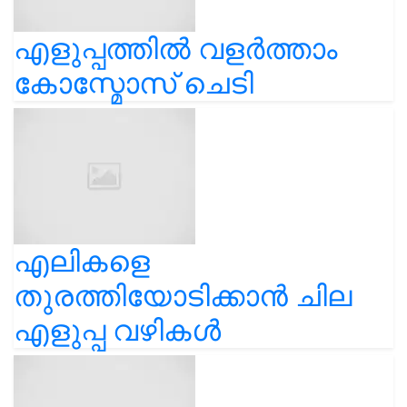
എളുപ്പത്തിൽ വളർത്താം
കോസ്മോസ് ചെടി
എലികളെ
തുരത്തിയോടിക്കാൻ ചില
എളുപ്പ വഴികൾ