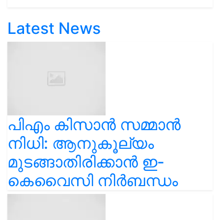
Latest News
പിഎം കിസാൻ സമ്മാൻ
നിധി: ആനുകൂല്യം
മുടങ്ങാതിരിക്കാൻ ഇ-
കെവൈസി നിർബന്ധം