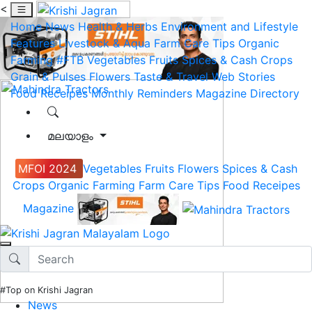
<
Home
News
Health & Herbs
Environment and Lifestyle
Features
Livestock & Aqua
Farm Care Tips
Organic
Farming
#FTB
Vegetables
Fruits
Spices & Cash Crops
Grain & Pulses
Flowers
Taste & Travel
Web Stories
Food Receipes
Monthly Reminders
Magazine
Directory
മലയാളം
MFOI 2024
Vegetables
Fruits
Flowers
Spices & Cash
Crops
Organic Farming
Farm Care Tips
Food Receipes
Magazine
#Top on Krishi Jagran
News