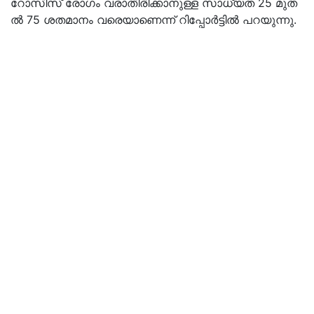
റോ​സി​സ്​ രോ​ഗം വ​രാ​തി​രി​ക്കാ​നു​ള്ള സാ​ധ്യ​ത 25 മു​ത​
ൽ 75 ശ​ത​മാ​നം വ​രെ​യാ​ണെ​ന്ന്​ റി​പ്പോ​ർ​ട്ടി​ൽ പ​റ​യു​ന്നു.