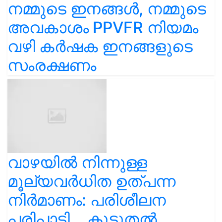
നമ്മുടെ ഇനങ്ങൾ, നമ്മുടെ
അവകാശം PPVFR നിയമം
വഴി കർഷക ഇനങ്ങളുടെ
സംരക്ഷണം
വാഴയിൽ നിന്നുള്ള
മൂല്യവർധിത ഉത്പന്ന
നിർമാണം: പരിശീലന
പരിപാടി... കൂടുതൽ